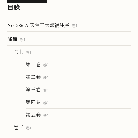
目錄
No. 586-A 天台三大部補注序
卷
1
條箇
卷
1
卷上
卷
1
第一卷
卷
1
第二卷
卷
1
第三卷
卷
1
第四卷
卷
1
第五卷
卷
1
卷下
卷
1