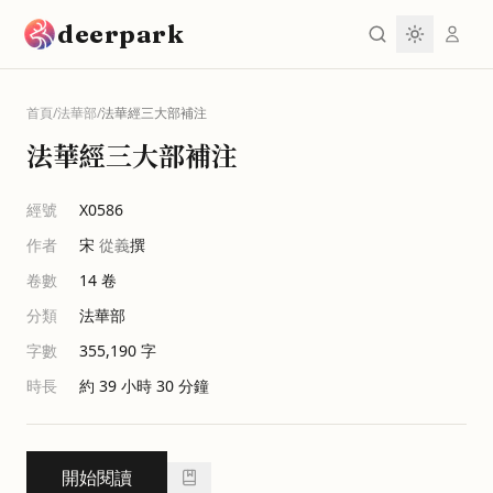
跳到主要內容
deerpark
首頁
/
法華部
/
法華經三大部補注
法華經三大部補注
經號
X0586
作者
宋
從義
撰
卷數
14
卷
分類
法華部
字數
355,190
字
時長
約 39 小時 30 分鐘
開始閱讀