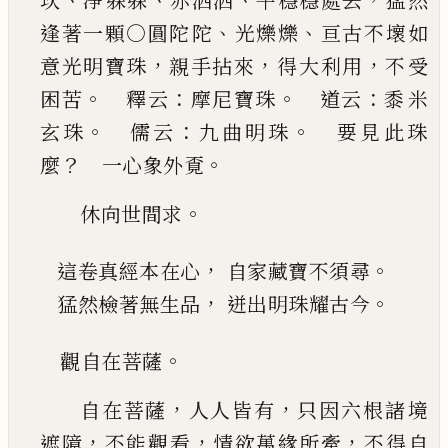
坎
淨
躶躶
赤洒洒
平穩穩處去
猛然
、
、
逢著一顆○圓陀
陀
光爍爍
亘古不壞如
，
，
，
意光明寶珠
親手拈來
得
大利用
不受
。
：
。
：
困苦
釋云
摩尼寶珠
道云
黍米
。
：
。
玄珠
儒云
九曲明珠
要見此珠
？
。
麼
一心象
外覔
。
休向世間求
，
。
這卷真經本在心
自家藏寶不須尋
，
。
猛然檢著無生品
迸出明珠耀古今
。
觀自在菩薩
，
，
自在菩薩
人人皆有
只因六根諸境
，
，
，
遮障
不能觀
看
情欲萬緣所牽
不得自