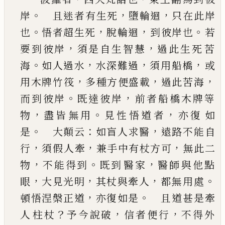
。
，
，
岸
且迷者
有生死
墮輪迴
只在此岸
。
，
，
。
也
悟者超生死
脫輪迴
到彼岸也
若
，
，
要到彼岸
須是自生智慧
過此生死
苦
。
，
，
，
海
如人過水
水深難過
須用船橋
或
，
，
，
用木牌竹
筏
多種方便盛載
過此苦海
。
，
而到彼岸
既達彼岸
前者船橋木牌等
，
。
，
物
盡皆無用
見性悟道者
亦復
如
。
：
，
是
大顛云
如盲人求醫
遠路不能自
，
，
，
行
須假
人牽
兼手中有杖方可
無此二
，
。
，
物
不能得到
既到
醫家
醫師與他點
，
，
，
。
眼
大見光明
其杖與牽人
都無
用處
，
。
頓悟涅槃正道
亦復如是
且道甚是牽
？
，
，
人
柱杖
予今說破
信者便行
不得外