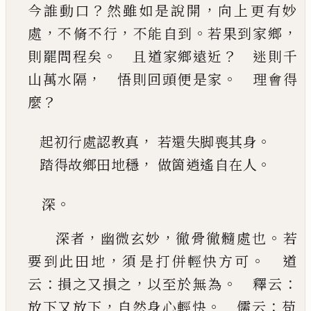
？
，
今誰動口
然雖如是說開
向上更有妙
，
，
。
，
處
不
脩不行
不能自到
若果到家鄉
。
？
則罷問程矣
且
道家鄉遠近
迷則千
，
。
山萬水隔
悟則回頭便
是家
理會得
？
麼
，
。
起初行處認教真
若還失脚喪其身
，
。
踏得故鄉田地穩
做箇逍遙自在人
。
深
，
，
。
深者
幽微玄妙
徹骨徹髓處也
若
，
。
要到此田地
須
是打併輕快方可
道
：
，
。
：
云
損之又損之
以至於無
為
釋云
，
。
：
放下又放下
自然身心輕快
儒云
苟