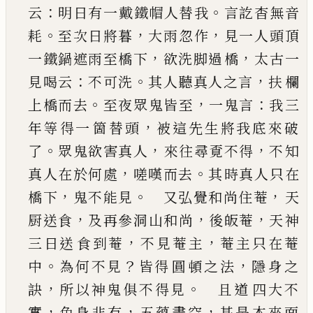
：
。
云
明日有一
戴鐵帽人替我
言訖杳無音
。
，
，
耗
至次日將暮
大雨
忽作
見一人頭頂
，
，
一鐵鍋遮雨至橋下
欲洗脚過
橋
太古一
：
。
，
見喝云
不可洗
其人聽真人之言
扶欄
。
，
：
上橋而去
至夜眾鬼皆至
一鬼言
我三
，
年等得一
箇替頭
被這先生將我底來破
。
，
，
了
眾鬼欲害真人
來往尋覔不得
不知
，
。
真人在於何處
嗟嘆而去
其
時真人只在
，
。
，
橋下
鬼不能見
又弘覺和尚住菴
天
，
，
，
厨送食
及再參洞山和尚
後皈菴
天神
，
，
三日送
食到菴
不見菴主
菴主只在菴
。
？
，
中
為何不見
皆得
圓頓之法
隱身之
，
。
訣
所以神鬼俱不得見
且道
四大不
，
，
，
實
色身非有
五蘊盡空
甚是本來面