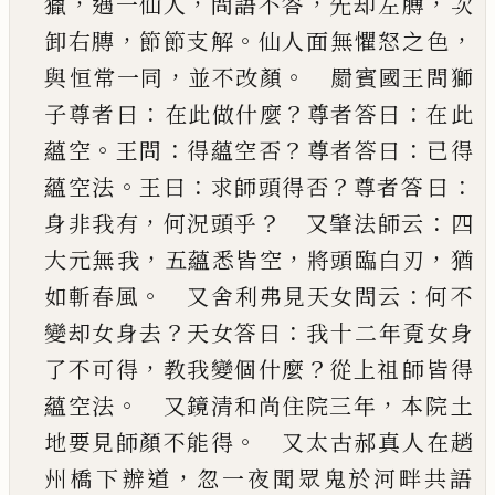
，
，
，
，
獵
遇一仙人
問語不答
先却
左膊
次
，
。
，
卸右膞
節節支解
仙人面無懼怒之色
，
。
與
恒常一同
並不改顏
罽賓國王問獅
：
？
：
子尊者曰
在此做什麼
尊者答曰
在此
。
：
？
：
蘊空
王問
得蘊空否
尊者答曰
已
得
。
：
？
：
蘊空法
王曰
求師頭得否
尊者答
曰
，
？
：
身非我有
何況頭乎
又肇法師云
四
，
，
，
大元無
我
五蘊悉皆空
將頭臨白刃
猶
。
：
如斬春風
又舍
利弗見天女問云
何不
？
：
變却女身去
天女答曰
我
十二年覔女身
，
？
了不可得
教我變個什麼
從上祖
師皆得
。
，
蘊空法
又鏡清和尚住院三年
本院土
。
地要見師顏不能得
又太古郝真人在趙
，
州橋
下辦道
忽一夜聞眾鬼於河畔共語