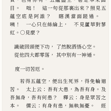
。
！
？
目
咄
這一句從那裏出來
照見五
？
。
蘊空底是阿誰
瞎漢當面蹉過
！
，
咦
一心只在絲綸上
不
見蘆華對蓼
。
？
紅
○見麼
，
。
識破回頭便下功
了然脫洒悟心空
，
。
從他四大都零落
其中別有一神通
。
度一切苦厄
，
，
若得五蘊空
便出生死界
得免輪迴
。
：
，
。
苦
太上云
吾有大患
為吾有身
及
，
？
：
吾無身
吾有何患
釋云
身是眾苦之
。
：
，
。
本
儒云
有身有患
無執無憂
經