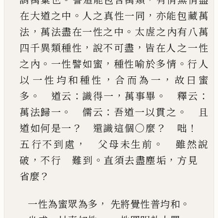
。
，
在大道之中
人之
真性一同
亦能包藏萬
，
。
法
萬法盡在一性之中
太
虗之內有八萬
，
，
四千異類種性
說不可盡
皆在人
之一性
。
，
。
之內
一性譬如蜜
種性喻於多情
行人
，
，
以
一性均和種性
合而為一
故曰蜜
。
：
，
。
：
多
道云
識得
一
萬事畢
釋云
。
：
。
萬法歸一
儒云
吾道一以貫
之
且
？
？
！
道如何是一
還識這個○麼
咄
，
。
五
行不到處
父母未生前
雖然說
，
。
，
破
不行 難
到
直須去盡塵垢
方見
？
省麼
，
。
一性為蜜眾為多
先將覺性普均和