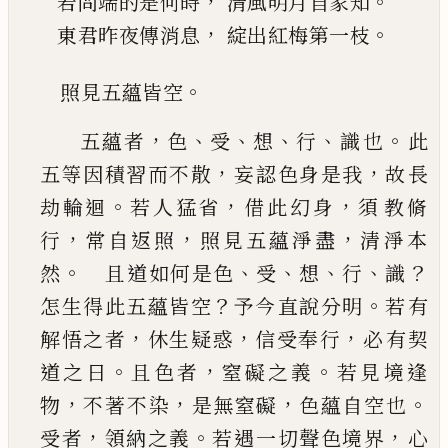
，
。
若問端的是何時
清風明月自家知
，
。
東君昨夜傳消息
綻出紅梅第一枝
。
照見五蘊皆空
，
、
、
、
、
。
五蘊者
色
受
想
行
識也
此
，
，
五等因積習而不散
妄
認色身是我
故長
。
，
，
劫輪迴
若人猛省
借此幻身
須
教脩
，
，
，
行
常自返照
照見五蘊淨盡
清淨本
。
、
、
、
、
？
然
且
道如何是色
受
想
行
識
？
。
怎生得此五蘊皆空
予今
直說分明
若有
，
，
，
解悟之者
休生疑惑
信受奉行
必
有契
。
，
。
道之日
且色者
窒礙之義
若見境逢
，
，
，
。
物
不著
不染
是無窒礙
色蘊自空也
，
。
，
受者
領納之義
若遇
一切聲色境界
心