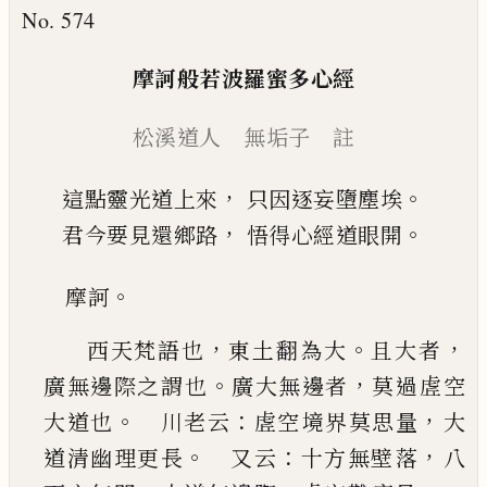
No. 574
摩訶般若波羅蜜多心經
松溪道人 無垢子 註
，
。
這點靈光道上來
只因逐妄墮塵埃
，
。
君今要見還鄉路
悟得心經道眼開
。
摩訶
，
。
，
西天梵語也
東土翻為大
且大者
。
，
廣無邊際之謂
也
廣大無邊者
莫過虗空
。
：
，
大道也
川老云
虗空
境界莫思量
大
。
：
，
道清幽理更長
又云
十方無壁
落
八