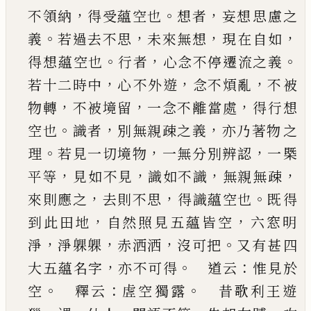
，
。
，
不領納
得受蘊空也
想者
妄想
思慮之
。
，
，
，
義
若過去不思
未來無想
現在自如
。
，
。
得想
蘊空也
行者
心念不停遷流之義
，
，
，
若十二時中
心
不外遊
念不煩亂
不被
，
，
，
物轉
不被境留
一念不離
當處
得行想
。
，
，
空也
識者
別無親疎之義
亦乃著物
之
。
，
，
理
若見一切境物
一無分別辨認
一槩
，
，
，
，
平等
見
如不見
識如不識
無親無疎
，
，
。
來則應之
去則不思
得識蘊空也
既得
，
，
到此田地
自然照見五蘊皆空
六窓明
，
，
，
。
淨
淨躶躶
赤洒洒
沒可把
又有甚四
，
。
：
大五
蘊名字
亦不可得
道云
惟見於
。
：
。
空
釋云
虗空
獨露
昔歌利王遊