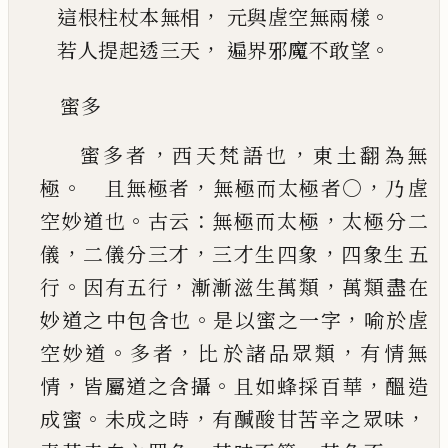
，
。
這根柱杖本無相
元與虗空無兩樣
，
。
若人提起透三天
遍界邪魔不敢望
蜜多
，
，
蜜多者
西天梵語也
東土翻為無
。
，
，
極
且無極者
無極而太極者○
乃虗
。
：
，
空妙道也
古云
無極而太
極
太極分二
，
，
，
儀
二儀分三才
三才生四象
四象生
五
。
，
，
行
因有五行
漸漸滋生萬類
萬類盡在
。
，
妙道之
中包含也
是以蜜之一字
喻於虗
。
，
，
空妙道
多者
比
於諸品眾類
有情無
，
。
，
情
皆屬道之含攝
且如蜂採
百華
醞造
。
，
，
成蜜
未成之時
有醎酸甘苦辛之眾味