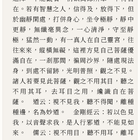
。
，
，
，
在
若有智慧之人
信得
及
放得下
但
，
，
，
於幽靜閑處
打併身心
坐令極靜
靜
中
，
，
，
更靜
無纖毫異念
一心清淨
守至靜
，
，
，
極
猛然一
動
有一真人在自
己
靈宮
往
，
，
往來來
縱橫無礙
這
裡方見自
己
菩薩優
，
，
，
滿自在
一剎那間
徧周沙界
隨處現法
，
，
，
。
身
到處不留跡
光明普照
觀之不見
，
，
諸
人若要見此菩薩
觀之不用其目
聽之
，
，
不用其耳
去耳目之用
纔識自在菩
。
：
，
，
薩
道云
視不見我
聽
不得聞
離種
，
。
：
種邊
名為妙道
金剛經云
若以色
見
，
，
，
我
以音聲求我
是人行邪道
不能見如
。
：
，
，
來
儒
云
視不用目
聽不用耳
離耳