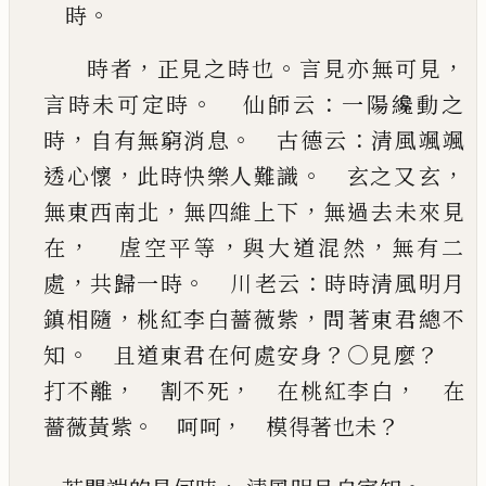
。
時
，
。
，
時者
正見之時也
言見亦無可見
。
：
言時未可定時
仙師云
一陽纔動之
，
。
：
時
自有無窮消息
古德
云
清風颯颯
，
。
，
透心懷
此時快樂人難識
玄之又
玄
，
，
無東西南北
無四維上下
無過去未來見
，
，
，
在
虗空平等
與大道混然
無有二
，
。
：
處
共歸一時
川
老云
時時清風明月
，
，
鎮相隨
桃紅李白薔薇紫
問
著東君總不
。
？
？
知
且道東君在何處安身
○見麼
，
，
，
打不離
割不死
在桃紅李白
在
。
，
？
薔薇黃
紫
呵呵
模得著也未