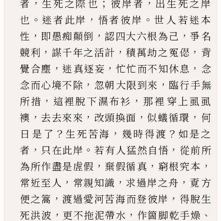
，
；
，
者
生死之際
也
彼岸者
出生死之岸
。
，
。
也
迷者此岸
悟者彼岸
世
人若迷本
，
，
，
性
即愚痴顛倒
認四大六根為
己
爭名
，
，
，
競利
謀千年之活計
積萬劫之冤
𠍴
背
，
，
，
覺合塵
迷
真逐妄
忙忙而不知休息
念
，
，
念而心境不除
忽朝
大限到來
臨行手無
，
，
所措
這裡脫下濕布衫
那裡
穿上虱虱
，
，
，
，
襖
去去來來
改頭換面
似蟻循環
何
？
，
？
日
是了
生死苦海
幾時得渡
如是之
，
。
，
者
只在此岸
若
有人猛然自悟
從前所
，
，
，
為所作盡是虗假
棄假循
真
窮根究本
，
，
，
常近至人
常親知識
求過岸之舟
覔
方
，
，
便之篙
渡過愛河苦海而登彼岸
得脫生
，
，
、
死洪
波
更不拖泥帶水
作箇脚乾手燥