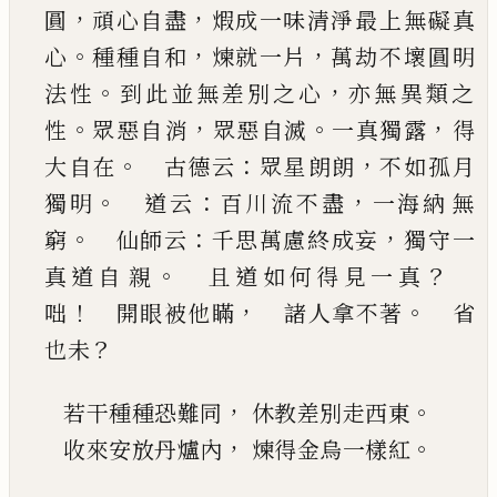
，
，
圓
頑心自盡
煆成一味清淨最
上無礙真
。
，
，
心
種種自和
煉就一片
萬劫不壞圓明
。
，
法性
到此並無差別之心
亦無異類之
。
，
。
，
性
眾惡自
消
眾惡自滅
一真獨露
得
。
：
，
大自在
古德云
眾星
朗朗
不如孤月
。
：
，
獨明
道云
百川流不盡
一海納
無
。
：
，
窮
仙師云
千思萬慮終成妄
獨守一
。
？
真道自
親
且道如何得見一真
！
，
。
咄
開眼被他瞞
諸人拿不著
省
？
也未
，
。
若干種種恐難同
休教差別走西東
，
。
收來安放丹爐內
煉得金烏一樣紅