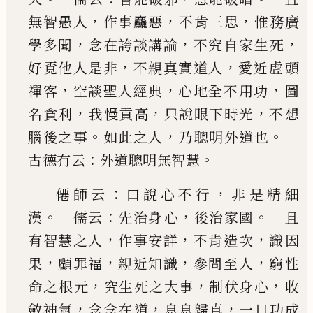
，
，
，
無智愚人
作事麤惡
不肯三思
惟務廣
，
，
，
學多聞
念在誇談講論
不究自
家生死
，
，
好覔他人是非
不親真實道人
愛近虗頭
，
，
，
禪客
空談聖人經典
心地全不用功
圖
，
，
，
名貪利
我
慢貢高
只說眼下時光
不想
。
，
。
腦後之事
如此之人
乃聰明外道也
：
。
古德有云
外道聰明無智慧
：
，
僊師云
口說心不行
非是精細
。
：
，
。
漢
儒云
先治身
心
後治家國
且
，
，
，
有智慧之人
作事安詳
不肯造
次
識因
，
，
，
，
果
顧罪福
親近知識
參問至人
窮性
，
，
，
命之
根元
究生死之大事
制伏身心
收
，
，
，
斂神氣
念念在
道
息息歸真
一日功成