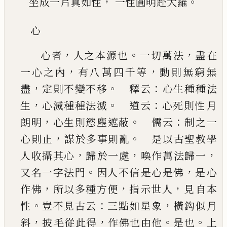
，
。
坐成一片真如性
一性圓明赴大羅
心
，
。
，
心者
人之本源也
一切萬法
盡在
，
，
一心之內
有八
萬四千等
動則無窮無
，
。
：
盡
定則不變不移
釋云
心生種種法
，
。
：
生
心滅種種法滅
道云
心死則性
月
，
。
：
朗明
心生則慾塵遮蔽
儒云
制之一
，
。
心則止
謀於多事則亂
是以古聖教學
，
，
，
人收攝其心
歸
於一處
喚作萬法歸一
。
，
又名一字法門
因人不信
是心是佛
是心
，
，
，
作佛
所以多種方便
指示世人
見
自本
。
：
，
性
豈不見古云
三點如星象
橫鈎似月
，
，
。
。
斜
披
毛從此得
作佛也由他
是也
上