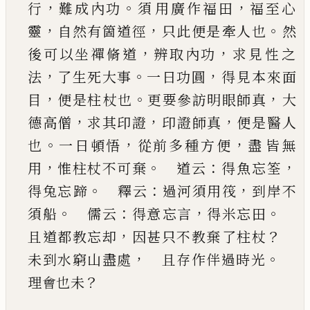
，
。
，
行
難成內功
須
用廣作福田
福至心
，
，
。
靈
自然有箇道徑
只此便是
牽人也
然
，
，
後可以坐禪脩道
辨取內功
求見性之
，
。
，
法
了生死大事
一日功圓
得見本來面
，
。
，
目
便是柱
杖也
更要參訪明眼師真
大
，
，
，
德高僧
求其印證
印
證師真
便是醫人
。
，
，
也
一日頓悟
從前多種方便
盡
皆無
，
。
：
，
用
惟柱杖不可棄
道云
得魚忘筌
。
：
，
得兔忘
蹄
釋云
過河須用筏
到岸不
。
：
，
。
須船
儒云
得意
忘言
得米忘田
，
？
且道都教忘却
因甚只不教棄
了柱杖
，
。
未到水窮山盡處
且存作伴過時光
？
理會也未