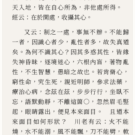
，
，
。
天入地
皆在自心
所為
非他處所得
：
，
。
經云
在於閑處
收攝其心
：
，
。
又云
制之一處
事無不辦
不能歸
，
，
，
一者
因識心者
少
亂性者多
故失真道
。
？
，
矣
為何不識其心
因其多
惑其性
皆緣
，
，
，
失神昏昧
逐境迷心
六根內盲
著物
亂
，
，
。
，
性
不生智慧
愚暗之故也
若肯脩心
，
，
，
，
窮性命
究
生死
親近明師
參求法藥
，
，
，
療治心病
念茲在茲
步
步行行
坐臥不
，
，
，
忘
語默動靜
不離這箇○
忽然眉
毛竪
，
，
。
起
眼睛露出
便見本來面目
且道本
？
：
來面
目如何形狀
川老有云
火不能
，
，
，
，
燒
水不能溺
風
不能飄
刀不能劈
軟