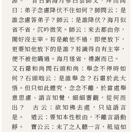
。
，
源
昔日劉海月參白雲師父
拜而問
：
？
：
曰
弟子念慮降伏不住如何
師問云
是
？
：
？
誰念慮答
弟子
師云
是誰降伏
海月似
，
。
：
，
省不省
沉吟微笑
師
云
來去都由你
。
，
，
閙好沒主宰
若是敵他不過
即便
放下
？
，
更要知他放下的是誰
若識得自有主宰
。
，
。
便
不被他瞞過
海月遂省
禮謝而
已
：
又石霜和尚
問石頭和尚
舉念不停時如
？
：
？
何
石頭咄云
是誰舉
念
石霜於此大
。
，
，
悟
但只如此體究
念念不離
於當
處舉
、
，
，
意思慮
語言知覺
細細審觀
從何而
？
：
，
出
古
云
欲知佛去處
只這語言
。
：
，
是
道云
要知本性根
由
不離言語動
。
：
，
靜
寶公云
未了之人聽一言
秪
這如