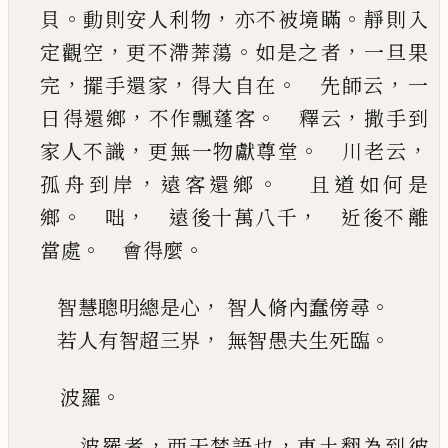
。
，
。
貝
動則安人利物
亦不被境瞞
靜則入
，
。
，
定觀空
更不滯莾蕩
如是之
者
一旦果
，
，
。
，
完
擺手還家
得大自在
先師云
一
，
。
，
日
得還鄉
不作飄蓬客
釋云
撒手到
，
。
，
家人不識
更
無一物獻尊堂
川老云
，
。
孤舟到岸
遠客還鄉
且道如何是
。
，
，
鄉
咄
遠後十萬八千
近後不
離
。
。
當處
會得麼
，
。
智慧聰明總是心
智人脩內蠢傍尋
，
。
若人有智超三界
無智愚夫生死臨
。
波羅
，
，
波羅者
西天梵語也
東土翻為到彼