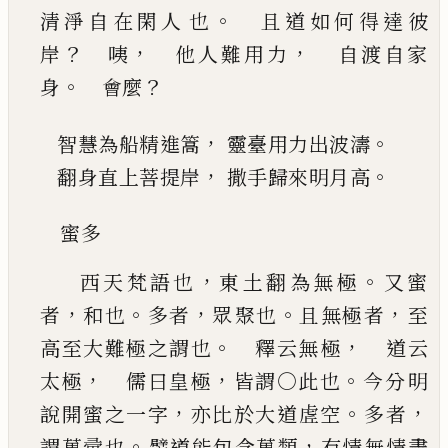
。
清淨自在閑人
也
且道如何得達彼
？
，
，
岸
咦
他人難用力
自渡自家
。
？
身
會麼
，
。
智慧為船精進篙
靈臺用力出波濤
，
。
翻身直上菩提岸
撒手歸來明月高
蜜多
，
。
西天梵語也
東土翻為無極
又蜜
，
。
，
。
，
者
和也
多者
眾
聚也
且無極者
至
。
，
高至大難極之謂也
釋云無
極
道云
，
，
。
太極
儒曰皇極
皆謂○此也
今分明
，
。
，
說開蜜之一字
亦比於大道虗空
多者
。
，
謂萬彚也
譬道能包含萬類
有情無情盡