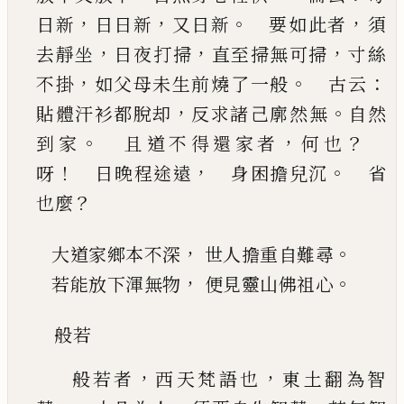
，
，
。
，
日新
日日新
又日新
要如此者
須
，
，
，
去靜坐
日夜
打掃
直至掃無可掃
寸絲
，
。
：
不掛
如父母未生前燒
了一般
古云
，
。
貼體汗衫都脫却
反求諸
己
廓然
無
自然
。
，
？
到家
且道不得還家者
何也
！
，
。
呀
日
晚程途遠
身困擔兒沉
省
？
也麼
，
。
大道家鄉本不深
世人擔重自難尋
，
。
若能放下渾無物
便見靈山佛祖心
般若
，
，
般若者
西天梵語也
東土翻為智