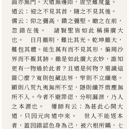
。
，
。
面亦無門
大道無邊際
虗空難度量
：
，
。
道云
迎之不見其首
隨之不見其後
：
，
。
，
儒云
仰之彌高
鑽之彌堅
瞻之在前
。
忽
錯在後
諸賢聖皆如此
稱揚廣大
。
，
。
，
也
日月雖明
難比其光
乾坤雖大
。
，
難
包其體
能生萬有而不見其形
徧周沙
。
，
界而不覩
其跡
雖是如此廣大玄妙
誰知
？
？
更有一物過於此
者
且道是何物
還識這
？
，
。
箇○麼
寬則包藏法界
窄
則不立纖毫
，
顯則八荒九夷無所不至
隱則纖芥
微塵無
。
，
，
所不入
今者不避罪
𠍴
分明漏泄
乃人
。
：
之
本源也
僊師有云
為甚此心開大
，
。
道
只因元向
道中來
世人不能返本
，
，
，
者
蓋因錯認色身為
己
被六根所瞞
七