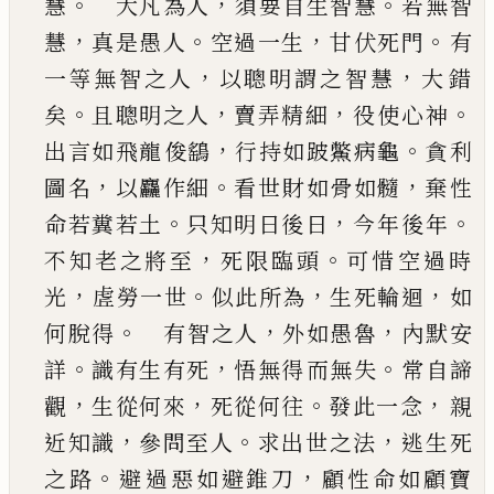
。
，
。
慧
大凡為人
須要自生智慧
若無智
，
。
，
。
慧
真是愚人
空過一生
甘
伏死門
有
，
，
一等無智之人
以聰明謂之智慧
大錯
。
，
，
。
矣
且聰明之人
賣弄精細
役使心神
，
。
出言如飛龍
俊
鷂
行持如跛鱉病龜
貪利
，
。
，
圖名
以麤作細
看世
財如骨如髓
棄性
。
，
。
命若糞若土
只知明日後日
今
年後年
，
。
不知老之將至
死限臨頭
可惜空過時
，
。
，
，
光
虗勞一世
似此所為
生死輪迴
如
。
，
，
何脫得
有
智之人
外如愚魯
內默安
。
，
。
詳
識有生有死
悟無得
而無失
常自諦
，
，
。
，
觀
生從何來
死從何往
發此一念
親
，
。
，
近知識
參問至人
求出世之法
逃生死
。
，
之路
避
過惡如避錐刀
顧性命如顧寶