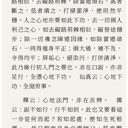
，
，
，
路相似
去礙路荊棘
除當道頑石
高者
，
，
，
斷之
低者填之
打掃潔淨
便坦
然平
。
，
穩
人之心地亦要如此下功
去一切損人
，
，
利
己
之心
如去礙路荊棘相似
礙登途穩
；
，
步
除一切
襍念障道因緣
如除當道頑
，
；
，
，
石
一同得進身平正
損大過
補不及
；
，
，
。
令得均平
屏垢心
絕染污
打併清
淨
。
，
此乃脩行初入門之要也
非在口說
亦非
，
。
：
足行
全憑心地下功
仙真云
心地下
，
。
功
全拋世事
：
，
。
釋云
心地法門
非在舌辨
儒
：
，
。
云
說不如行
行不
如到
此也又要看這
？
，
一步從何而起
若知起處
便
知生死根