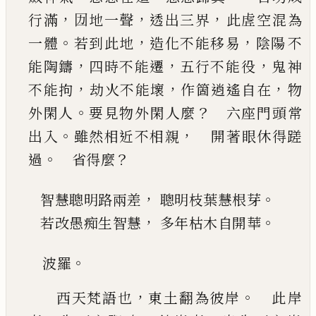
，
，
，
行滿
㘞地一聲
透出三界
此虗空混為
。
，
，
一體
若到此地
造化不能移易
陰陽
不
，
，
，
能陶鑄
四時不能遷
五行不能役
鬼神
，
，
，
不能拘
劫火不能壞
作箇逍遙自在
物
。
？
外閑人
要見物外
閑人麼
六座門頭常
。
，
出入
雖然相近不相親
開著眼休得蹉
。
？
過
省得麼
，
。
智慧聰明路兩差
聰明枝葉慧根芽
，
。
若改愚痴生智慧
多年枯木自開華
。
波羅
，
。
西天梵語也
東土翻為彼岸
此岸