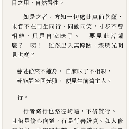
，
。
目之用
自然得性
，
，
如是之者
方知一切處此真仙菩薩
、
，
未甞不在同
坐同行
同歡同笑
寸步不曾
，
。
相離
只是自家昧了
要見此菩薩
？
！
，
麼
咦
雖然出入無踪跡
爍爍
光明
？
見也麼
，
，
菩薩從來不離身
自家昧了不相親
，
。
若能靜坐回光照
便見生前舊主人
。
行
，
。
行者脩行也路徑崎嶇
不脩難行
，
。
且脩是脩心
向道
行是行善歸真
如人修