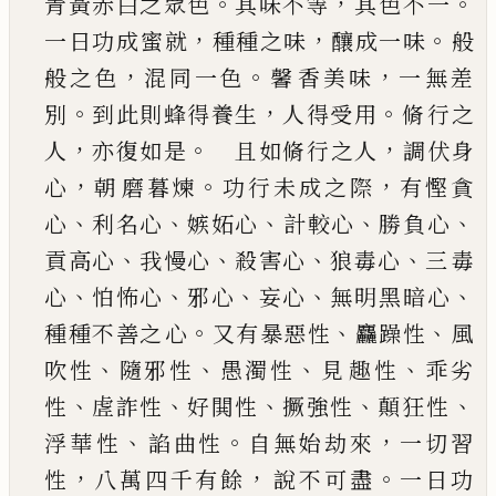
。
，
。
青黃赤白之眾色
其味不等
其色不一
，
，
。
一日功成
蜜就
種種之味
釀成一味
般
，
。
，
般之色
混同一色
馨
香美味
一無差
。
，
。
別
到此則蜂得養生
人得受用
脩
行之
，
。
，
人
亦復如是
且如脩行之人
調伏身
，
。
，
心
朝
磨暮煉
功行未成之際
有慳貪
、
、
、
、
、
心
利名心
嫉妬心
計較心
勝負心
、
、
、
、
貢高心
我慢心
殺害心
狼毒心
三
毒
、
、
、
、
、
心
怕怖心
邪心
妄心
無明黑暗心
。
、
、
種種不善之
心
又有暴惡性
麤躁性
風
、
、
、
、
吹性
隨邪性
愚濁性
見
趣性
乖劣
、
、
、
、
、
性
虗詐性
好閧性
撅強性
顛狂性
、
。
，
浮華
性
諂
曲性
自無始劫來
一切習
，
，
。
性
八萬四千有餘
說不可盡
一日功