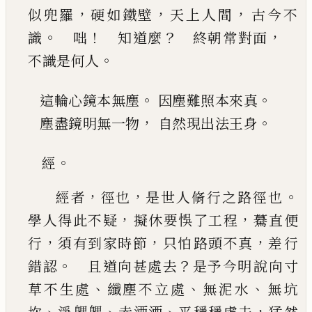
，
，
，
似兜羅
硬如鐵壁
天上人間
古今不
。
！
？
，
識
咄
知道麼
終朝常對面
。
不識
是何人
。
。
這輪心鏡本無塵
因塵難照本來真
，
。
塵盡鏡明無一物
自然現出法王身
。
經
，
，
。
經者
徑也
是世人脩行之路徑也
，
，
學人得此不疑
擬休要悞了工程
驀直便
，
，
，
行
須有到家時節
只怕
路頭不真
差行
。
？
錯認
且道向甚處去
是予今明
說向寸
、
、
、
草不生處
纖塵不立處
無泥水
無坑
、
、
、
，