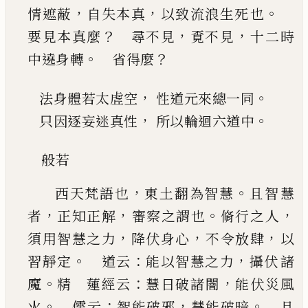
，
，
。
情遮蔽
自失本真
以致流浪生死
也
？
，
，
要見本真麼
尋不見
覔不見
十二時
。
？
中遶
身轉
省得麼
，
。
法身體若太虗空
性道元來總一同
，
。
只因逐妄迷真性
所以輪迴六道中
般若
，
。
西天梵語也
東土翻為智慧
且智慧
，
，
。
，
者
正知正解
審察之謂也
脩行之人
，
，
，
須用智慧之力
降伏身心
不令放肆
以
。
：
，
習靜定
道云
能以智慧之力
攝伏
諸
。
：
，
魔
精 蓮經云
慧日破諸闇
能伏災風
。
：
，
。
火
儒
云
智能破邪
慧能破暗
且