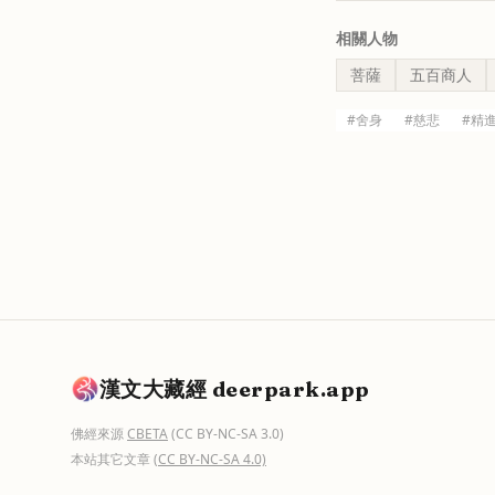
相關人物
菩薩
五百商人
#
舍身
#
慈悲
#
精
漢文大藏經 deerpark.app
佛經來源
CBETA
(CC BY-NC-SA 3.0)
本站其它文章
(CC BY-NC-SA 4.0)