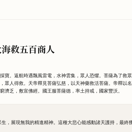
大海救五百商人
採寶。返航時遇飄風雷電，水神雲集，眾人恐懼。菩薩為了救眾
，眾人得救。天帝釋見菩薩弘慈，以天神藥救活菩薩。帝釋以名
窮濟乏，敷宣佛經。國王服菩薩德，率土持戒，國家豐沃。
眾生，展現無我的精進精神。這種大悲心能感動諸天護持，最終