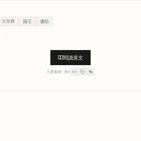
天帝釋
國王
彌勒
進
閱讀原文
六度集經
· 卷
6