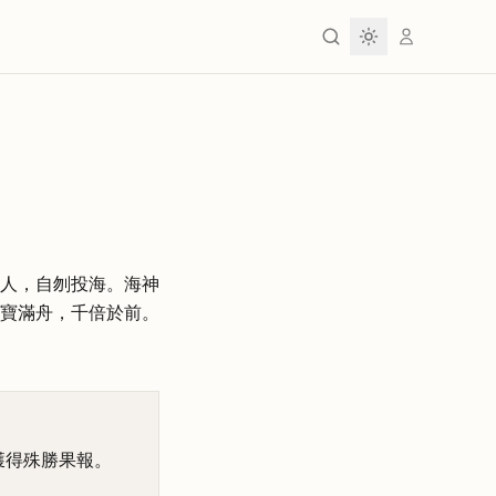
人，自刎投海。海神
寶滿舟，千倍於前。
獲得殊勝果報。