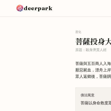
跳到主要內容
deerpark
度化
菩薩投身
原題：
殺身濟賈人經
菩薩與五百商人入海
厭惡屍血，漂舟上岸
眾人返鄉後，菩薩賙
佛法寓意
菩薩以身命救度