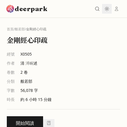
跳到主要內容
deerpark
首頁
/
般若部
/
金剛經心印疏
金剛經心印疏
經號
X0505
作者
清
溥畹
述
卷數
2
卷
分類
般若部
字數
56,078
字
時長
約 6 小時 15 分鐘
開始閱讀