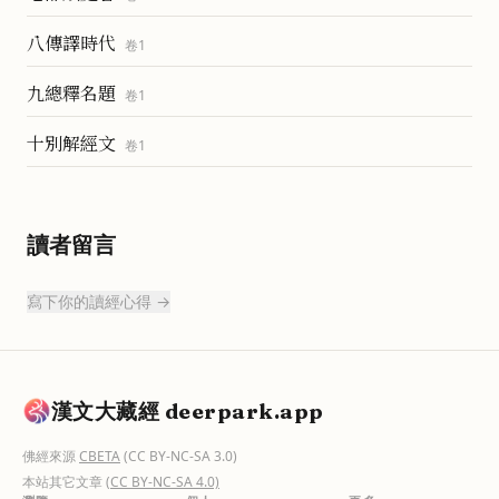
八傳譯時代
卷
1
九總釋名題
卷
1
十別解經文
卷
1
讀者留言
寫下你的讀經心得 →
漢文大藏經 deerpark.app
佛經來源
CBETA
(CC BY-NC-SA 3.0)
本站其它文章
(CC BY-NC-SA 4.0)