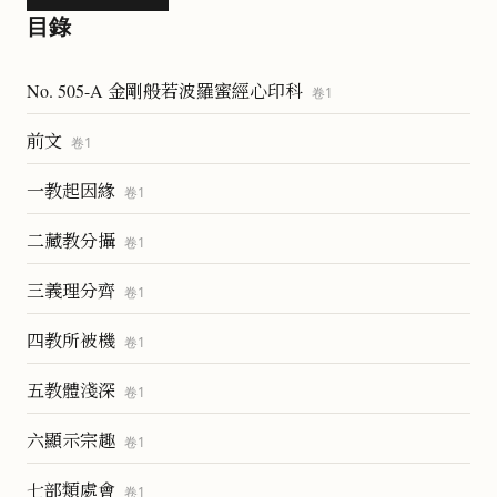
目錄
No. 505-A 金剛般若波羅蜜經心印科
卷
1
前文
卷
1
一教起因緣
卷
1
二藏教分攝
卷
1
三義理分齊
卷
1
四教所被機
卷
1
五教體淺深
卷
1
六顯示宗趣
卷
1
七部類處會
卷
1