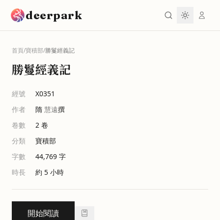
跳到主要內容
deerpark
首頁
/
寶積部
/
勝鬘經義記
勝鬘經義記
經號
X0351
作者
隋
慧遠
撰
卷數
2
卷
分類
寶積部
字數
44,769
字
時長
約 5 小時
開始閱讀