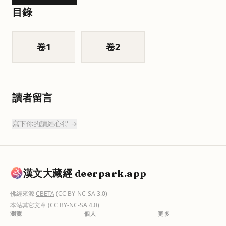
目錄
卷
1
卷
2
讀者留言
寫下你的讀經心得 →
漢文大藏經 deerpark.app
佛經來源
CBETA
(CC BY-NC-SA 3.0)
本站其它文章
(CC BY-NC-SA 4.0)
瀏覽
個人
更多