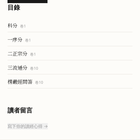
目錄
科分
卷
1
一序分
卷
1
二正宗分
卷
1
三流通分
卷
10
楞嚴經問答
卷
10
讀者留言
寫下你的讀經心得 →