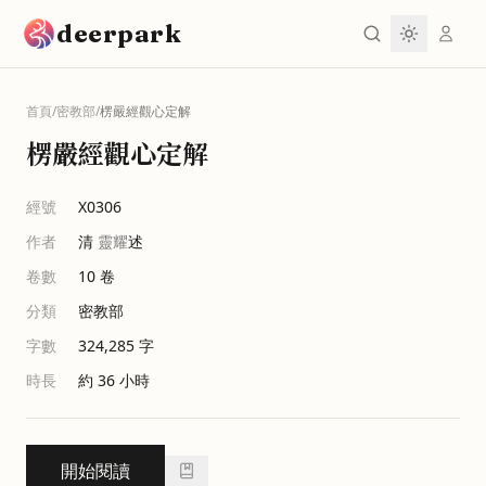
跳到主要內容
deerpark
首頁
/
密教部
/
楞嚴經觀心定解
楞嚴經觀心定解
經號
X0306
作者
清
靈耀
述
卷數
10
卷
分類
密教部
字數
324,285
字
時長
約 36 小時
開始閱讀