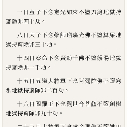
一日童子下念定光如來不塗刀鎗地獄持
。
齋
除罪四十劫
八日太子下念藥師瑠璃光佛不塗糞屎地
。
獄
持齋除罪三十劫
十四日察命下念賢劫千佛不塗鑊湯地獄
。
持
齋除罪一千劫
十五日五道大將軍下念阿彌陀佛不墮寒
。
氷
地獄持齋除罪二百劫
十八日閻羅王下念觀世音菩薩不墮劍樹
。
地
獄持齋除罪九十劫
二十三日大將軍下念盧舍那佛不墮餓鬼