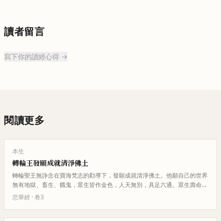
讀者留言
寫下你的讀經心得 →
閱讀更多
本生
轉輪王發願成就清淨佛土
轉輪聖王無諍念在寶海梵志的勸導下，發願成就清淨佛土。他願自己的世界
無有地獄、畜生、餓鬼，眾生皆作金色，人天無別，具足六通。眾生壽命無
量，無有女人，一切莊嚴如第六…
悲華經
· 卷
3