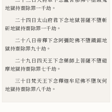
。
地
獄持齋除罪一千劫
二十四日太山府君下念地獄菩薩不墮斬
。
斫
地獄持齋除罪一千劫
二十八日帝釋下念阿彌陀佛不墮鐵鋸地
。
獄
持齋除罪九十劫
二十九日四天王下念藥師上菩薩不墮磑
。
摩
地獄持齋除罪七千劫
三十日梵天王下念釋迦牟尼佛不墮灰何
。
地
獄持齋除罪八千劫