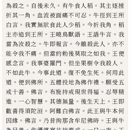
。
。
。
為殺之
自後未久
有
牛食人稻
其主
逐
捶
。
。
折其一角
血流
被
面
痛不可忍
牛徑到王所
。
。
。
白言
我實無狀食此
人少稻
今折我角
稻
。
。
。
主亦追到王所
王曉鳥
獸語
王語牛言
我
。
。
。
當為汝殺之
牛即報言
今
雖殺此人
亦不
。
。
能令我不痛
但當約勅後莫
取之如我
王便
。
。
。
感念言
我事婆羅門
但坐果
樹令我殺人
。
。
。
不如此牛
今事此道
復不免生
死
何用此
。
。
。
道
便到佛所
五體投地為佛作禮
願受五
。
。
。
戒十善
佛言
布施持戒現世得福
忍
辱精
。
。
。
。
進
一心智慧
其德無量
後生天上
王即
。
。
歡喜得須陀洹
阿難白佛言
此王與牛本何
。
。
。
因緣
佛言
乃昔拘那含牟尼佛時
王與牛
。
。
。