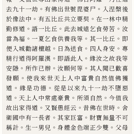
。
。
去九十一
劫
有佛出世號毘婆尸
入涅槃後
。
。
於像法中
有五比丘共立要契
在一林中精
。
。
。
勤修道
語一
比丘
此去城遠乞食勞苦
汝
。
。
。
當為福
一夏乞
食供養我等
其一比丘
即
。
。
。
便入城勸諸檀越
日為送食
四人身安
專
。
。
精行道得阿羅漢
即
語此人
緣汝之故我等
。
。
。
安隱
所作已辦
汝願
何等
其人聞已歡喜
。
發願
使我來世天上人
中富貴自然值佛獲
。
。
道
緣是功德
從是
以
來
九十一劫不墮惡
。
。
。
道
天上人中常處豪貴
所
須自然
今值我
。
。
。
故出家得道
又賢愚經云
昔
佛在世時
舍
。
。
衛國中有一長者
其家巨富
財
寶無量不可
。
。
。
稱計
生一男兒
身體金色端正
少雙
父母