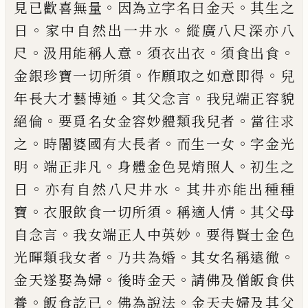
。
。
見已歡喜無量
因為立字名曰金
天
其生之
。
。
日
家中自然出一井水
縱廣八尺
深亦八
。
。
。
。
尺
汲用能稱人意
須衣出衣
須食出
食
。
。
金銀珍寶一切所須
作願取之如意即得
兒
。
。
年長大才藝博通
其父念言
我兒端正容
貌
。
。
絕倫
要覓名女金容妙體類我兒者
當往
求
。
。
。
之
時闍婆國有大長者
而生一女
字金光
。
。
。
明
端正非凡
身體金色晃
焴
照人
初生之
。
。
日
亦有自然八尺井水
其井亦能出種種
。
。
。
寶
衣服飲食一切所須
稱適人情
其父母
。
。
自念
言
我女端正人中英妙
要得賢士金色
。
。
。
光暉
類我女者
乃共為婚
其女名稱遠徹
。
。
金天遂
娶為婦
後時金天
請佛及僧飯食供
。
。
。
養
飯食
訖已
佛為說法
金天夫婦及其父