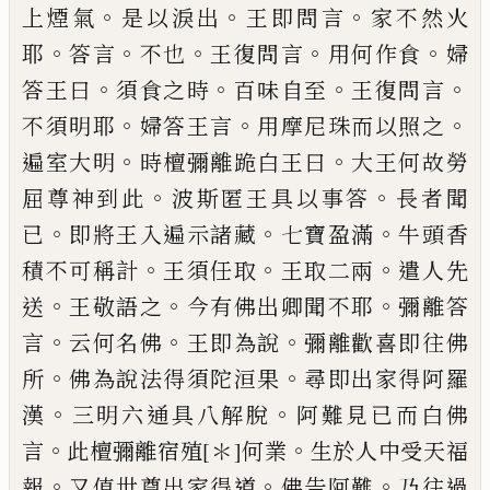
。
。
。
上煙氣
是以淚出
王
即問言
家不然火
。
。
。
。
。
耶
答言
不也
王復問言
用何作食
婦
。
。
。
。
答王
曰
須食之時
百味自至
王復問言
。
。
。
不須明耶
婦答王言
用摩尼珠而
以照之
。
。
遍室大明
時檀彌離跪白王曰
大王
何故勞
。
。
屈尊神到此
波斯匿王具以事答
長
者聞
。
。
。
已
即將王入遍示諸藏
七寶盈滿
牛頭
香
。
。
。
積不可稱計
王須任取
王取二兩
遣人先
。
。
。
送
王敬語之
今有佛出卿聞不耶
彌離答
。
。
。
言
云何名佛
王即為說
彌離歡喜即往佛
。
。
所
佛
為說法得須陀洹果
尋即出家得阿羅
。
。
漢
三
明六通具八解脫
阿難見已而白佛
。
。
言
此檀
彌離宿
殖
[＊]
何業
生於人中受天福
。
。
。
報
又值
世尊出家得道
佛告阿難
乃往過