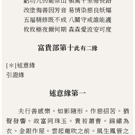
虧功九仞罷崇山
頓駕千里倦長路
改塗悔善因芳
音
易情染惡良
妖
嫗
五福精修既不成
八關守戒誰能護
攸攸極夜爾何期
森森
愛
流
安可度
富貴部第十
此有二緣
[＊]
述意緣
引證緣
述意緣第一
。
。
。
夫行善感樂
如影隨形
作惡招苦
猶
。
。
。
聲發響
故富同
珠玉
貴若蕭曹
錦繡為
。
。
。
衣
金銀作
屋
雲起龍吹之前
風生鳳管之