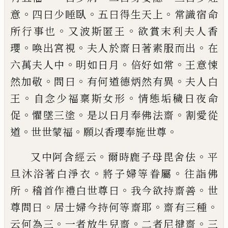
。
。
。
意
四曰少睡臥
五曰得
生天上
常識宿命
。
。
所行事也
又波斯匿王
欲
賞末利夫人香
。
。
。
瓔
喚出宮視
夫人於齋日著
素服而出
在
。
。
。
六萬夫人中
明如日月
倍好如
常
王意悚
。
。
。
然
加
敬
問曰
有何道德炳然有
異
夫人白
。
。
王
自念少福稟斯女形
情態垢穢
日夜命
。
。
。
促
懼墜三塗
是以日
月
奉佛法齋
割愛從
。
。
。
道
世世蒙福
願以香瓔奉施世尊
。
。
又中阿含經云
爾時鹿子母毘舍佉
平
。
。
旦沐
浴著白淨衣
將子婦等眷屬
往詣佛
。
。
。
所
稽首
作禮白世尊曰
我今欲持齋善
世
。
。
。
尊問曰
居
士婦今持何等齋耶
齋有三種
。
。
。
云何為三
一
者放牛兒齋
二者尼
揵
齋
三