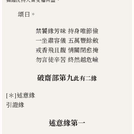
。
頌曰
禁饕緣芳味
持身唯節儉
一坐肅容儀
五萬豐餘
斂
戒香飛且馥
情關閉
愈
掩
勿言徒辛苦
終然越危嶮
破齋部第九
此有二緣
[＊]
述意緣
引證緣
述意緣第一