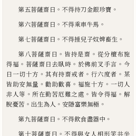
。
。
第五菩薩齋日
不得持刀金銀珍寶
。
。
第六菩薩齋日
不得乘車牛馬
。
。
第七菩薩齋日
不得捶兒子奴婢畜生
。
。
第八菩薩齋日
皆持是齋
從分檀布施
。
。
。
得福
菩薩齋日去臥時
於佛前叉手言
今
。
。
。
日一切
十方
其有持齋戒者
行六度者
某
。
。
。
皆助安無
量
勸助歡喜
福施十方
一切人
。
。
。
非人等
所在
勤苦厄難之處
皆令得福
解
。
。
。
脫憂苦
出生為
人
安隱富樂無極
。
。
第九菩薩齋日
不得飲食盡器中
。
第十菩薩齋日
不得與女人相形笑共坐