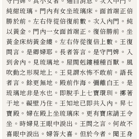
。
。
。
。
守門婢
其小女者
通白消息
次入中門
。
。
純
紺琉璃
門內有女坐琉璃床
面首端正倍
。
。
。
勝
於前
左右侍從
倍復
前數
次入內門
純
。
。
。
以
黃金
門內一女面首端正
復倍勝前
坐
。
。
黃金
床紡黃金縷
左右侍從復倍上數
王復
。
。
。
。
問言
是卿婦耶
長者答言
是守門婢
入
。
。
。
到舍內
見
琉璃地
屋間剋鏤種種百獸
風
。
。
吹動之形現
地上
王見謂水怖不敢前
語長
。
。
。
。
者言
餘更無
地
殿前作海
彌離白王
是
。
。
琉璃地非是水也
即脫手上七寶環
玔
擲著
。
。
。
于地
礙壁乃住
王知地已即共入內
昇七
。
。
寶殿
婦在殿上坐
琉璃床
更有寶床請王令
。
。
。
坐
時婦見王眼中
淚出
王問之言
何故不
。
。
。
喜眼中淚出
婦答大
喜
但於今者
聞王身