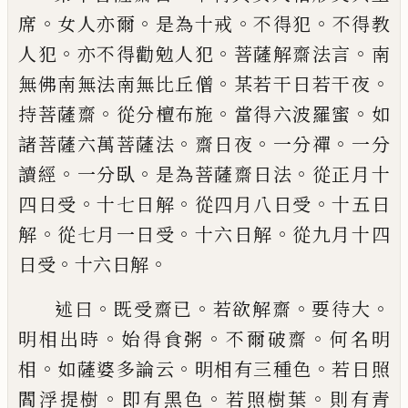
。
。
。
。
席
女人亦爾
是為十戒
不得犯
不得教
。
。
。
人犯
亦
不得勸勉人犯
菩薩解齋法言
南
。
。
無佛南無
法南無比丘僧
某若干日若干夜
。
。
。
持菩薩齋
從
分
檀布施
當得六波羅蜜
如
。
。
。
諸菩薩六萬
菩薩法
齋日夜
一分禪
一分
。
。
。
讀經
一分臥
是為菩薩齋日法
從正月十
。
。
。
四日受
十七日
解
從四月八日受
十五日
。
。
。
解
從七月一日受
十六日解
從九月十四
。
。
日受
十六日解
。
。
。
。
述曰
既受齋已
若欲解齋
要待大
。
。
。
明相出
時
始得食粥
不爾破齋
何名明
。
。
。
相
如薩婆多
論云
明相有三種色
若日照
。
。
。
閻浮提樹
即有
黑色
若照樹葉
則有青