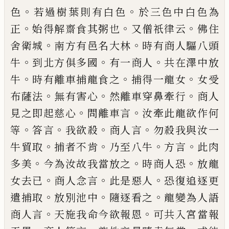
。
。
色
若過樹葉則有白
色
於三色中白色為
。
。
。
正
始得解齋食其粥也
又僧祇律云
佛住
。
。
舍衛城
南方有邑名大林
時有商人驅八頭
。
。
。
牛
到北方俱多國
有一商
人
共在澤中放
。
。
。
牛
時有離車捕龍食之
捕得
一龍女
女受
。
。
。
布
薩法
無有害心
然離車穿鼻
牽行
商人
。
。
見之即起慈心
問離車言
汝牽此
龍欲作何
。
。
。
。
等
答言
我欲殺
商人言
勿殺我與
汝一
。
。
。
。
牛貿取
捕者不肯
乃至八牛
方言
此肉
。
。
。
多美
今為汝故我當放之
時商人恐
放龍
。
。
。
女
去已
商人念言
此是惡人
恐復追逐更
。
。
。
遣捕
取
放別池中
隨逐看之
龍變為人語
。
。
商人言
天施我命今欲報恩
可共入宮當報