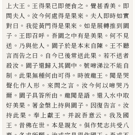
。
。
。
上大王
王得果已即便食之
覺甚香
美
即
。
。
問夫人
汝今何處得是果來
夫人即時
如實
。
。
對曰
我從黃門得是果來
如是展轉推
到園
。
。
。
子
王即召呼
吾園之中有是美果
何不
見
。
。
。
送
乃與他人
園子於是本末自陳
王不聽
。
。
言而告之曰
自今已後常送此果
若不送者
。
。
殺汝
園子還歸入其園中
號啼涕泣不能自
。
。
。
制
此果無種何由可得
時彼龍王
聞是哭
。
。
聲
化作人形
來問之言
汝今何以啼哭乃
。
。
。
爾
園
子具答所由
龍聞是語
還入水中取
。
。
。
好美果
著金
槃
上
持與園子
因復告言
汝
。
。
。
持此果
奉上獻王
并說吾意云
我及國
。
。
。
王
昔佛在世
本是親友
俱作梵志共受八
。
。
。