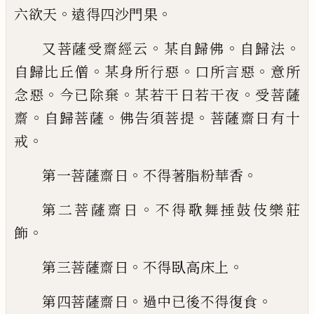
。
。
六欲天
遠
得四沙門果
。
。
。
又菩薩受齋經云
某自歸佛
自歸法
。
。
。
自歸比
丘僧
某身所行惡
口所言惡
意所
。
。
。
念惡
今已
除棄
某若干日若干夜
受菩薩
。
。
。
齋
自歸菩
薩
佛告須菩提
菩薩齋日有十
。
戒
。
。
第一菩薩齋日
不得著脂粉華香
。
第二菩薩齋日
不得歌舞捶鼓
伎
樂莊
。
飾
。
。
第三菩薩齋日
不得臥高床上
。
。
第四菩薩齋日
過中已後不得復食