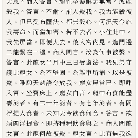
。
。
。
天恩
商
人答言
龍性卒暴瞋恚無常
或能
。
。
。
。
殺我
答言
不爾
前人繫我
我力能殺彼
。
。
。
人
但已受
布
薩法
都無殺心
何況天今施
。
。
。
。
我壽命
而當加
害
若不去者
小住此中
。
。
。
我先
屏當
即便入
去
後入宮內見
龍門邊
。
。
。
二龍繫在一
邊
商
人問言
汝為何事被繫
。
。
答言
此龍女半月中
三日受齋法
我兄弟守
。
。
。
護此龍女
為不堅固
為離車所捕
以是被
。
。
。
繫
唯願天慈語令放我
龍女
屏當
已
即呼
。
。
。
入宮
坐寶床上
龍女白
言
龍中有食能盡
。
。
。
壽消者
有二十年消者
有
七年消者
有閻
。
。
。
浮提人食者
未知天今欲食
何食
答言
欲
。
。
須閻浮提
食
即持種種飲食與
之
商人問龍
。
。
。
女言
此龍何故被繫
龍女言
此
有過我欲