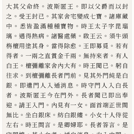
。
。
大其父
命終
波斯匿王
即以父爵而以封
。
。
。
之
受王封
已
其家舍宅變成七寶
諸庫藏
。
。
中
悉皆盈滿
種種寶物
時王太子字毘瑠
。
。
。
。
璃
遇得熱病
諸
醫處藥
啟王云
須牛頭
。
。
。
栴檀用塗其身
當得
除愈
王即
募
覓
若有
。
。
。
得者
一兩之直賞金
千兩
無持來者
有人
。
。
。
白王
檀彌離家舍內大
有
時王聞已
躬自
。
。
往求
到檀彌離長者門前
見其外門純是白
。
。
銀
即遣門人入通消息
時
守門人入白長
。
。
者
波斯匿王今在門外
長者
聞已即出奉
。
。
。
迎
請王入門
內見有一女
面首
端正世間
。
。
。
無比
坐白銀床
紡白銀縷
小女十
人侍從
。
。
。
。
左右
時王問言
是卿婦耶
長者答言
是