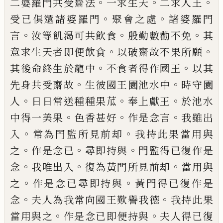
。
。
。
二婆羅門共受
齋法
一求生天
二求人王
。
。
受已俱還諸婆羅
門
聚會之處
諸婆羅門
。
。
。
言
汝等飢渴可共飲
食
殷勤數勸不免
其
。
。
意求生天者即便飲食
以破齋故不果所願
。
。
其後命終生於龍中
不
食者得作國王
以其
。
。
先身共受齋故
生彼國
王園池水中
時守園
。
。
。
人
日日常送種種果苽
奉上獻王
於池水
。
。
。
中得一美果
色香甚好
作
是念言
我雖出
。
。
入
常為門監所見前却
我持
此果當用與
。
。
。
之
作是念已
尋即持與
門監得
已復作是
。
。
。
念
我
唯
出入
復為黃門所見前
却
當用與
。
。
之
作是念已尋即持與
黃門得已
復作是
。
。
念
夫人為我常向國王歎譽我德
我
持此果
。
。
當用與之
作是念已即便持與
夫人
得已復