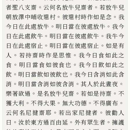
。
。
者聖八支齋
云何名放牛兒齋者
若放牛兒
。
。
朝放澤中晡
收還村
彼還村時作如是念
我
。
。
今日在此處
放牛
明日當在彼處放牛
我今
。
。
日在此處飲
牛
明日當在彼處飲牛
我牛今
。
。
日在此處宿
止
明
日
當在彼處宿止
如是有
。
。
人
若持齋
時作是思惟
我今日食如此之
。
。
食
明日當食
如彼食也
我今日飲如此之
。
。
飲
明日當飲如
彼飲也
我今日含消如此含
。
。
。
消
明日當含消
如彼含消
其人於此晝夜
。
。
。
樂著欲過
是名放
牛兒齋
若如是持齋
不
。
。
。
。
獲大利
不得大果
無
大功德
不得廣布
。
。
云何名尼
揵
齋耶
若出
家尼
揵
者
彼勸人
。
。
。
曰
汝於東方過百由延
外有眾生者
擁護