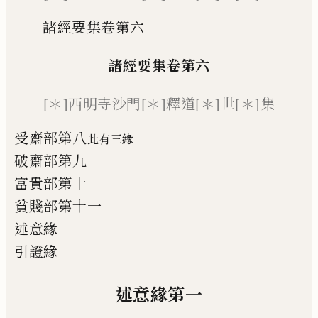
諸經要集卷第六
諸經要集卷第
六
[＊]
西明寺沙門
[＊]
釋道
[＊]
世
[＊]
集
受齋部第八
此有
三
緣
破齋部第九
富貴部第十
貧賤部第十一
述意緣
引證緣
述意緣第一