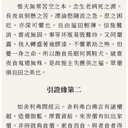
。
。
惟夫無常苦
空
之本
念生老病死之源
。
。
長夜
哀倒懸之苦
漂淪愍隨流之急
思之困
。
。
。
厄
亦
深可懼也
良由福田輕薄
信施難
。
。
。
消
齋戒無
固
事等坏瓶易毀難持
又同霜
。
。
。
露
我人轉
盛
著逾膠漆
不懼累劫之殃
但
。
。
憂一身之
命
所以飽食長眠何異肫犬
破齋
。
。
夜食鬼道
無殊
是故施主失應供之福
眾僧
。
損良田之
美也
引證緣第二
。
如舍利弗問經云
舍利弗白佛言有諸檀
。
。
。
越
造僧伽藍
厚置資給
來世僧有似出家
。
。
。
僧
非
時就典食僧
索食而食
與者食者得