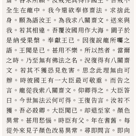
齋
各求所願
汝
戒完具得作國王
吾戒不
。
。
全生在龍中
我今
還欲奉修齋法
求捨此
。
。
。
身
願為語汝王
為我
求八關齋文
送來與
。
。
。
我
若其相違
吾覆汝國
用作大海
園子於
。
。
是納受果
槃
奉獻王已
因復說龍所囑之
。
。
。
。
語
王聞是已
甚用不樂
所
以然者
當爾
。
。
之時
乃至無有佛法之名
況復
得有八關齋
。
。
文
若其不獲恐見危害
思念此
理無由可
。
。
辦
時彼國王有一大臣最可敬重
而告之
。
。
。
言
龍從我索八關齋文
仰卿得之
大
臣答
。
。
。
曰
今世無法云何可得
王復告言
汝若
不
。
。
。
。
獲
吾必殺卿
大臣聞已
却
退至家
顏色
。
。
。
。
異常
甚用愁惱
時臣有父
年在耆舊
每
。
。
從外
來見子顏色改易異常
尋
即
問言
即向