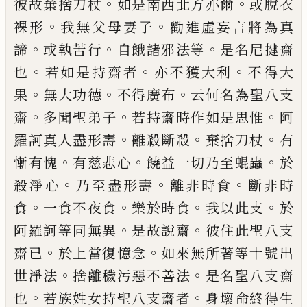
。
。
彼故棄捨刀杖
如是南西
北方亦爾
或脫衣
。
。
裸形
我無父母妻子
勸進
虛妄言將為真
。
。
。
諦
或執苦行
自餓諸邪法等
是名尼
揵
齋
。
。
。
也
若如是持齋者
亦不
獲
大
利
不得大
。
。
。
果
無大功德
不得廣布
云何名為
聖八支
。
。
。
齋
多聞聖弟子
若持齋時作如是思
惟
阿
。
。
。
羅訶真人盡形壽
離殺斷殺
棄捨刀杖
有
。
。
。
慚有愧
有慈悲心
饒益一切乃至蜫蟲
於
。
。
。
殺淨心
乃至盡形壽
離非時食
斷非時
。
。
。
。
食
一
食不夜食
樂於時食
我以此支
於
。
。
阿羅訶等
同無異
是故說齋
彼住此聖八支
。
。
齋已
於上
當復憶念
如來無所著等十號出
。
。
世淨法
捨
離穢污惡不善法
是名聖八支齋
。
。
也
若族姓
女持聖八支齋者
身壞命終得生