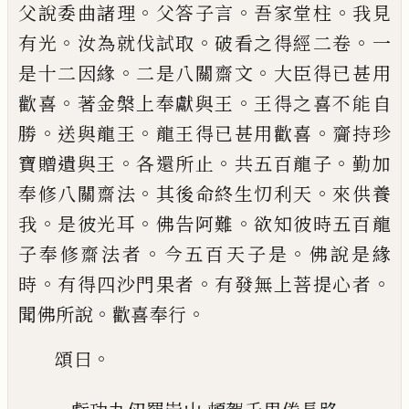
。
。
。
父說
委曲諸理
父答子言
吾家
堂
柱
我見
。
。
。
有光
汝為就伐試取
破看之得經二卷
一
。
。
是十二
因緣
二是八關齋文
大臣得已甚用
。
。
歡喜
著
金
槃
上奉獻與王
王得之喜不能自
。
。
。
勝
送與
龍王
龍王得已甚用歡喜
齎持珍
。
。
。
寶贈遺與
王
各還所止
共五百龍子
勤加
。
。
奉修八關齋
法
其後命終生忉利天
來供養
。
。
。
我
是彼光耳
佛告阿難
欲知彼時五百龍
。
。
子奉修齋法者
今五百天子是
佛說是緣
。
。
。
時
有得四沙門果
者
有發無上菩提心者
。
。
聞佛所說
歡喜奉行
。
頌曰