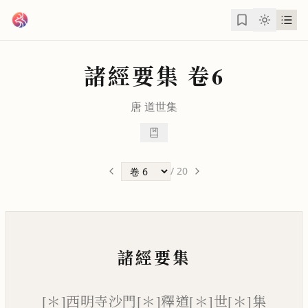
跳到主要內容
諸經要集
卷6
唐
道世
集
/
20
諸經要集
[＊]西明寺沙門[＊]釋道[＊]世[＊]集