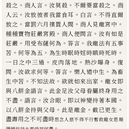
。
。
。
。
殺之
商人言
汝莫殺
不
爾要當
殺之
商
。
。
。
人云
汝放彼者我當食耳
白言
不得
直爾
。
。
。
放之
當罰六月擯置人間
商人見龍宮
中
。
。
種種寶物莊嚴宮殿
商人便問言
汝有如
是
。
。
。
莊嚴
用受布薩何為
答言
我龍法有五事
。
。
。
苦
何等為五
為生時眠時婬時瞋時死時
。
。
。
一
日之中三過
皮肉落地
熱沙
曝
身
復
。
。
。
。
問
汝
欲求何等
答言
樂人道中生
為畜
。
。
。
生中苦
不知法故
欲就如來出家
龍女即
。
與八餅金
語言
此金足汝父母眷屬終身用之
。
。
。
。
不盡
語
言
汝合眼
即
以
神變持著本國
。
。
。
以八餅金
持與父母
此是龍金
截已更生
盡壽用之不
可盡時
思念人慈不
得
不行暫救龍女恩報
。
彌
鍾
況持大齋
受
福何盡