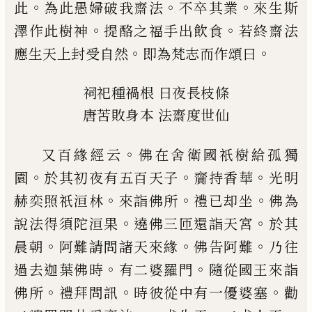
。
。
。
此
為此愚婦破我齋法
不
卒
其業
來生斯
。
。
澤作此樹神
提酪之福手出飲
食
若終齋法
。
。
應生天上封受自然
即為梵志
而作頌曰
祠祀種禍根
日夜長枝條
唐苦敗身本
法齋度世仙
。
又百緣經云
佛在舍衛國祇樹給孤獨
。
。
。
園
於
其初夜有五百天子
齎持香華
光明
。
。
。
赫奕照
祇洹林
來詣佛所
禮已却坐
佛為
。
。
說法得須
陀洹果
遶佛三匝還詣天宮
於其
。
。
。
晨朝
阿難
請問諸天來緣
佛告阿難
乃往
。
。
過去迦葉佛
時
有二婆羅門
隨從國王來詣
。
。
。
佛所
禮拜問
訊
時彼從中有一優婆塞
勸