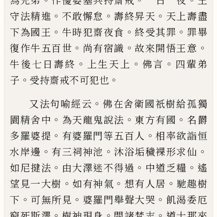
為
兄弟
作優婆塞共持齋戒
一日一夜
王
。
。
。
守法
精進
不敢懈怠
壽終昇天
天上壽盡
。
。
。
下為國
王
牛時犯齋夜食
終
受其罪
罪畢
。
。
。
復作牛
五百世
尚有宿識
故來開悟王意
。
。
。
牛後七日
壽終
上生天上
佛言
四輩弟
。
。
子
受持齋戒不
可犯也
。
又法句喻經云
佛在舍衛國祇樹給孤獨
。
。
。
園
精舍中
為
天龍鬼說法
東方有國
名欝
。
。
多
羅
婆
提
有婆羅門等五百人
相率欲詣恒
。
。
。
水
岸邊
有三祠神池
沐浴垢穢裸形求仙
。
。
。
如尼
揵
法
由大澤迷不得過
中道乏糧
遙
。
。
。
望見
一大樹
如有神氣
想有人居
馳趣樹
。
。
。
下
可
無所見
婆羅門舉聲大哭
飢渴
委
厄
。
。
。
窮死斯
澤
樹神現身
問諸梵志
道士那來