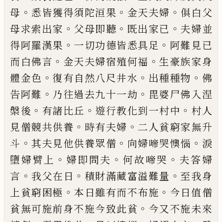
。
。
。
母
悉皆獲
得須陀洹果
金天夫婦
俱白父
。
。
。
母求索出家
父母即聽
既出家已
夫婦並
。
。
得阿羅漢果
一
切功德皆悉具足
阿難見已
。
。
而白佛言
金天
夫婦宿
殖
何福
生豪族家身
。
。
。
體金色
復有自
然八尺井水
出種種物
佛
。
。
告阿難
乃往過去
九十一劫
毘婆尸佛入涅
。
。
。
槃後
有諸比丘
遊
行教化到一村中
村人
。
。
見僧競共供養
時有
夫婦
二人
貧
窮家無升
。
。
。
斗
其夫見他供養眾
僧
向婦啼哭懊惱
淚
。
。
。
墮婦臂上
婦即問夫
何
故啼哭
夫答婦
。
。
。
言
我父在
日
積財滿藏富
溢難量
至我身
。
。
上貧窮困極
本日雖有而不
布施
今日值僧
。
貧無可施前身不施今
致
此
貧
今又不施未來