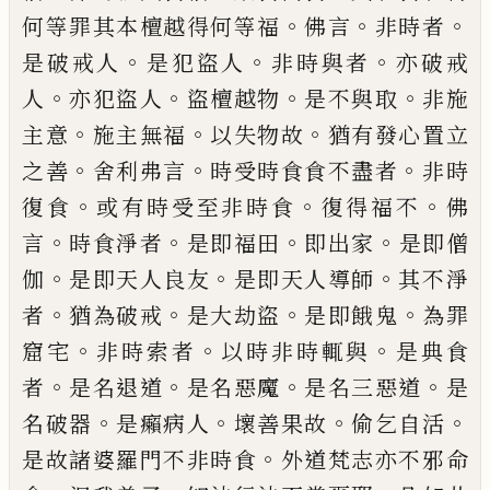
。
。
。
何等罪
其本檀越得何等福
佛言
非
時
者
。
。
。
是破戒
人
是犯盜人
非時與者
亦破戒
。
。
。
。
人
亦犯盜
人
盜檀越物
是不與取
非施
。
。
。
主意
施主無
福
以失物故
猶有發心置立
。
。
。
之善
舍利弗言
時受時食食不盡者
非時
。
。
。
復食
或有時受至
非時食
復得福不
佛
。
。
。
。
言
時食淨者
是即福
田
即出家
是即僧
。
。
。
伽
是即天人良友
是即
天人導師
其不淨
。
。
。
。
者
猶為破戒
是大劫盜
是
即餓鬼
為罪
。
。
。
窟宅
非時索者
以時非時輒與
是典食
。
。
。
。
者
是名退道
是名惡魔
是名三惡道
是
。
。
。
。
名破器
是癩病人
壞善果故
偷乞自活
。
是故諸婆羅門不非時食
外道梵志亦不邪
命