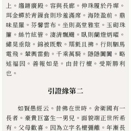
。
。
。
。
上
趨鏘廣殿
容與長廊
伸
珠履於丹墀
。
。
珥金蟬於青
鏁
食則珍羞滿席
海陸盈前
鼎
。
。
。
味星羅
芬馨雲
布
坐則高堂雅室
玉砌珠
。
。
。
。
簾
絲竹
絃管
淒
清飄颺
臥則蘭燈炳曜
。
。
。
繡
晃
垂陰
錦被既
敷
羺氈且拂
行則駟馬
。
。
。
。
電飛
輦輿雷動
千乘
萬騎
隱隱闐闐
略
。
。
。
述福因
善報如是
由昔行
檀
受斯勝利
。
也
引證緣第二
。
。
如賢愚經云
昔佛在世時
舍衛國有一
。
。
長者
豪貴巨富生一男兒
面貌端正世所希
。
。
。
有
父
母歡喜
因為立字名檀彌離
年漸長