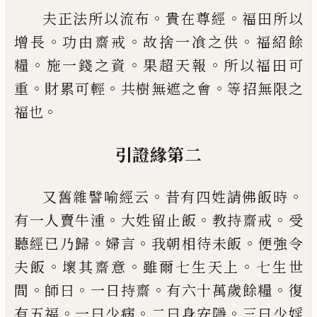
。
。
夫正法所以流布
貴在尊經
福田所以
。
。
。
增長
功由齋戒
故捨一飡之供
福紹餘
。
。
。
糧
施一錢
之資
果超天報
所以福田可
。
。
。
重
財累可輕
共
樹無遮之會
等招無限之
。
福也
引證緣第二
。
。
又舊雜譬喻經云
昔有四姓請佛飯時
。
。
。
有一
人賣牛湩
大姓留止飯
教持齋戒
受
。
。
。
聽經已
乃歸
婦言
我朝相待未飯
便強令
。
。
。
夫飯
壞其
齋意
雖爾七生天上
七生世
。
。
。
。
間
師曰
一日持
齋
有六十萬歲餘糧
復
。
。
。
有五福
一曰少病
二
曰身安隱
三曰少婬