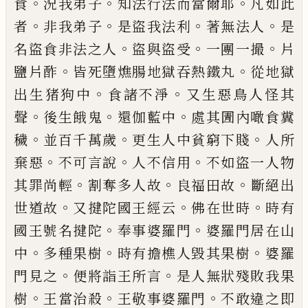
。
。
。
食
況我弟子
知法行法而當爾耶
凡如此
。
。
。
。
者
非我弟子
是盜我法利
著無法人
是
。
。
。
名盜
食非法之人
盜與盜受
一團一撮
片
。
。
鹽片酢
皆死墮燋腸地獄吞熱鐵丸
從地獄
。
。
出生猪
狗中
食諸不淨
又生惡鳥人怪其
。
。
。
聲
後生餓
鬼
還伽藍中
處其圊內噉食糞
。
。
。
穢
並百千萬
歲
更生人中貧窮下賤
人所
。
。
。
棄惡
不可言說
人不信用
不如盜一人物
。
。
。
其罪尚輕
割奪多
人
故
良福
田
故
斷絕出
。
。
。
世道故
又
揵
陀
國王經云
佛在世時
時有
。
。
國王號名
揵
陀
奉事婆羅門
婆羅門居在山
。
。
。
中
多種果樹
時
有
擔
樵人毀其果樹
婆羅
。
。
門見之
便將詣王
所言
是人無狀殘敗我果
。
。
。
樹
王當治殺
王敬
事婆羅門
不敢違之即