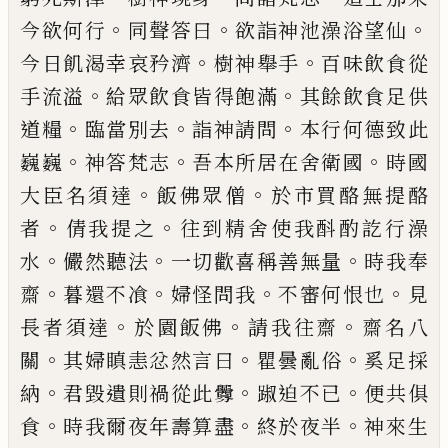
。
。
。
今欲何行
同聲答曰
欲詣神池澡浴望仙
。
。
今日飢渴幸
哀矜濟
樹神舉手
百味飲食從
。
。
手流溢
給眾
飲食皆得飽滿
其餘飲食足供
。
。
。
道糧
臨當別
去
詣神請問
本行何德致此
。
。
。
巍巍
神答梵
志
吾本所居在舍衛國
時國
。
。
大臣名須達
飯
佛眾僧
於市
買
酪無提酪
。
。
者
倩我提之
往
到精舍使我酙酌
訖
行澡
。
。
。
水
儼然聽法
一切
歡喜稱善無量
時我奉
。
。
。
。
齋
暮還不飡
婦怪問
我
不審何恨也
見
。
。
。
長者須達
於園
飯
佛
請
我往齋
齋名八
。
。
。
關
其婦瞋恚忿然言曰
瞿曇
亂俗
奚足採
。
。
。
納
君毀
遺
則禍從此釁
踧迫
不已
便共俱
。
。
。
食
時我
爾
夜年壽算盡
終於
夜半
神來生