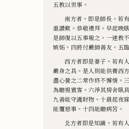
。
五教以世事
。
。
南方者
即是師長
若
。
。
重讚歎
恭敬禮拜
早起晚
。
是師
復以五事報之
一速教
。
。
嫉妬
四將付嚴師善友
五
。
西方者即是妻子
若有
。
嚴身之具
是人
則能供養西
。
盡心營之二常作終不懈惰
。
為瞻視
賓客
六淨其房舍臥
。
九善能守護財物
十晨
起夜
。
。
能覆惡事
十四能瞻
病
苦
。
北方者即是知識
若有