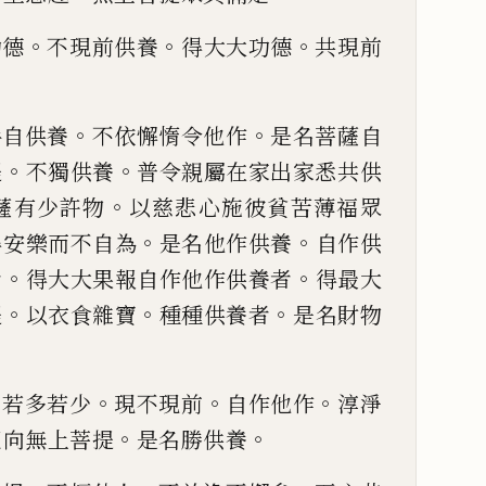
。
。
。
功德
不現前供養
得大大功德
共現前
。
。
。
手自供養
不依懈惰
令他作
是名菩薩自
。
。
提
不獨供養
普令親屬在家出家悉共
供
。
薩有少許物
以
慈悲心施彼貧苦薄福眾
。
。
得安樂而不自為
是名他作供養
自
作供
。
。
者
得大大果
報自作他作供養者
得最大
。
。
。
提
以衣食雜寶
種種供養者
是
名財物
。
。
。
。
若多若少
現
不現
前
自作他作
淳淨
。
。
迴向無上菩提
是名勝供養