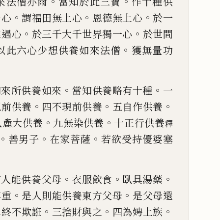
。
。
來法僧亦
爾
當知於此三寶
作十種供
。
。
。
淨心
謂福田無上心
恩德無上心
於一
。
。
難遇心
於
三千大千世界獨一心
於世間
。
以此六心少想供養如來法
僧
獲無量功
。
。
如來所供養如來
當
知供養略有十種
一
。
。
。
現前供養
四不現前供養
五自作供養
。
。
八麁大供養
九無染
供養
十正行供養
釋
。
。
。
善男子
在家菩薩
若欲受持優婆塞
。
。
。
。
有人能供養父母
衣服
飲食
臥具湯藥
。
。
尊
重
是人則能供養東方父母
是父母還
。
。
。
二終不欺誑
三捨財
與之
四為娉上族