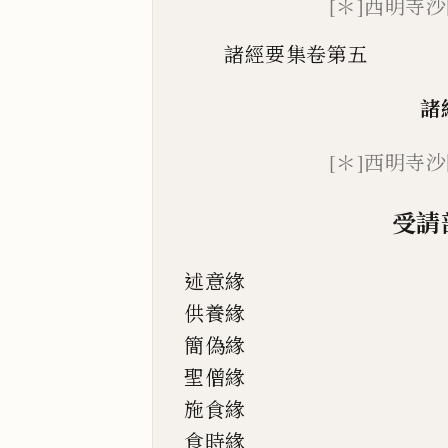
[＊]西明寺沙
諸經要集卷第五
諸
[＊]
西明寺沙
受請
述意緣
供養緣
簡偽緣
聖僧緣
施食緣
食時緣