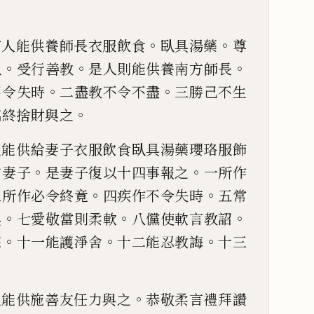
。
。
有人能供養師長衣服
飲食
臥具湯藥
尊
。
。
。
臥
受行善教
是人則能供養南方師長
。
。
不令失時
二盡教不
令不盡
三勝己不生
。
臨終捨財與之
人
能供
給
妻子衣
服飲食臥具湯藥瓔珞服飾
。
。
方妻子
是妻子復以十四事報
之
一所作
。
。
三所
作必令終竟
四疾作不令失時
五常
。
。
。
具
七愛敬
當
則柔軟
八
儻
使軟言教
詔
。
。
。
寐
十一能護淨舍
十二能忍教誨
十三
。
人能供施善友任力
與之
恭敬柔言禮拜讚