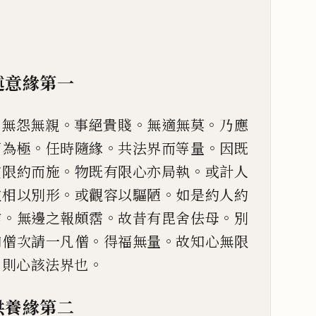
述意緣第一
。
。
。
。
無怨無親
事絕貴賤
無適無莫
乃應
。
。
。
而
為極
任時隨緣
共法界而等量
因既
。
。
貧限約而施
物既有限心
亦局執
或計人
。
。
取
相以
別形
或觀容以驅陋
如是約人約
。
。
。
信
無邊之報頗霑
故
昔有毘舍佉母
別
。
。
如僧次請一凡僧
得福無量
故知心無限
。
。
則心該法界也
供養緣第二