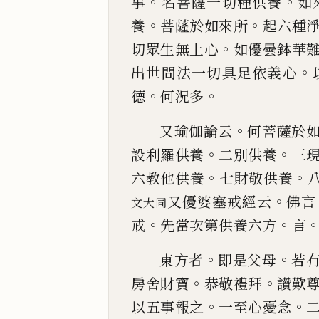
。
。
事
名菩薩一切種供養
如
。
。
養
菩薩於如來
所
起六種
。
切眾生無上心
如優曇鉢華
。
出世間法一
切具足依義心
。
。
德
何況
多
。
又瑜伽論
云
何菩薩於
。
。
設利羅供養
二別供養
三
。
。
六
教他供養
七財敬供養
。
又優婆塞戒經云
佛
言
文大同
。
。
戒
先
當次第供養六方
言
。
。
東方者
即是父母
若
。
。
房舍財寶
恭敬禮拜
讚歎
。
。
以五
事報之
一至心
憂
念