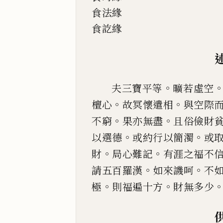
食法緣
食訖緣
。
夫三寶平等
曠若虛空
。
。
檀心
故冥懷遣相
與空際
。
。
不窮
果
亦無盡
且俗儉財
。
。
以選德
或約行以簡濁
或
。
。
財
局心難記
有涯之福不
。
。
請五百羅漢
如來譏呵
不
。
。
極
則福遍十方
財無多少