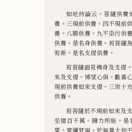
。
如地持論云
菩薩供養
。
。
養
三現前供養
四不現前
。
。
養
八
勝供養
九不染污供
。
。
供養
是名身供養
若菩薩
。
。
若新
是名支提供養
若菩薩面見佛身及支提
。
。
來及支提
悕望心俱
歡
喜
。
現
前供養如來支提
三世十
。
供養
若菩薩於不現前如來及
。
。
至億百千萬
隨力所能
是
。
。
果
常
攝梵福
於無量大劫