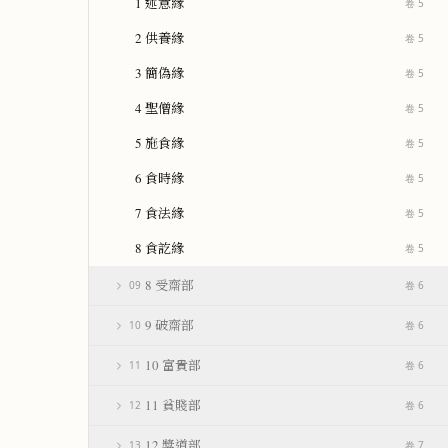
1 述意緣
卷 5
2 供養緣
卷 5
3 簡偽緣
卷 5
4 聖僧緣
卷 5
5 施食緣
卷 5
6 食時緣
卷 5
7 食法緣
卷 5
8 食訖緣
卷 5
8 受齋部
09
卷 6
9 破齋部
10
卷 6
10 富貴部
11
卷 6
11 貧賤部
12
卷 6
12 獎道部
13
卷 7