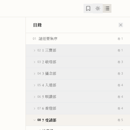
目錄
諸經要集序
01
卷 1
1 三寶部
02
卷 1
2 敬塔部
03
卷 3
3 攝念部
04
卷 3
4 入道部
05
卷 4
5 唄讚部
06
卷 4
6 香燈部
07
卷 4
7 受請部
08
卷 5