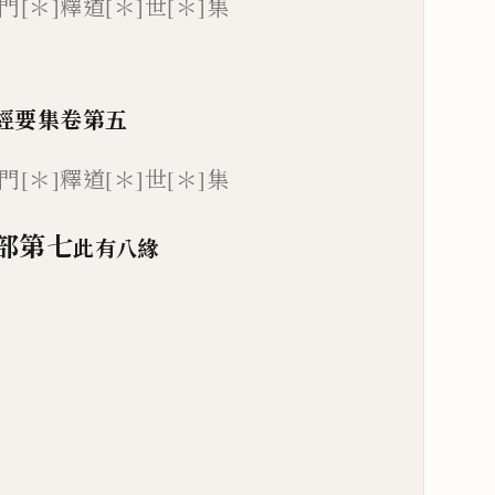
門[＊]釋道[＊]世[＊]集
經要集卷第五
門
[＊]
釋道
[＊]
世
[＊]
集
部第七
此有八緣