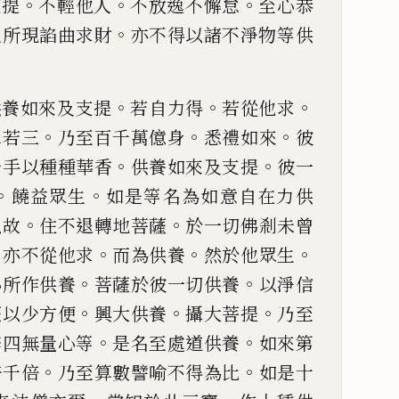
。
。
。
支提
不輕他人
不
放逸不懈怠
至心恭
。
人所現諂曲求財
亦不得以諸不淨物等
供
。
。
。
供養如來及支提
若
自力得
若從他求
。
。
。
二若三
乃至百千萬億身
悉禮如來
彼
。
。
一手以種種華香
供養
如來及支提
彼一
。
。
饒益眾生
如是等名為如意自在力供
。
。
以故
住不退轉地
菩薩
於一切佛剎未曾
。
。
。
。
亦不從他求
而為供養
然於他眾生
。
。
心所作供養
菩
薩於彼一切供養
以淨信
。
。
。
薩以少方便
興大供養
攝大菩提
乃至
。
。
修四無量心
等
是名至處道供養
如來第
。
。
倍千倍
乃至算數譬喻不得為比
如是十