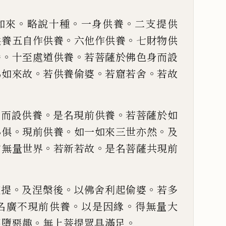
。
。
。
如來
略說十種
一身
供養
二支提供
。
。
供
養五自作供養
六他作供養
七財物供
。
。
養
十至處道供養
若菩
薩於佛色身而設
。
。
。
為如來故
若供養偷婆
若窟若舍
若故
。
。
。
而設供養
是名現
前供養
若菩薩於如
。
。
。
心俱
現前供養
如一如來三世亦然
及
。
。
方無量世界
若新
若故
是名菩薩共現前
。
。
。
支提
及涅槃後
以
佛舍利起偷婆
若多
。
。
名廣不現前供養
以是因緣
得
無量大
。
。
不墮惡趣
無上
菩提眾具滿足