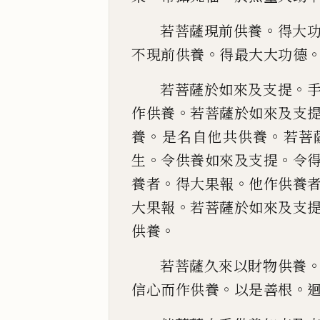
。
若菩薩現前供養
得大
。
不現前供養
得最大大
功德
。
若菩薩於如來及支提
。
作供養
若菩薩於如來
及支
。
。
養
是名自他共供養
若菩
。
。
生
令供養如來及
支提
令
。
。
養者
得大果報
他作供養
。
大果報
若菩薩
於如來及支
。
供養
若菩薩久來以財物供養
。
。
信心而作供養
以是善根