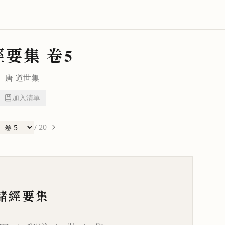
經要集
卷5
唐
道世
集
加入清單
/
20
諸經要集