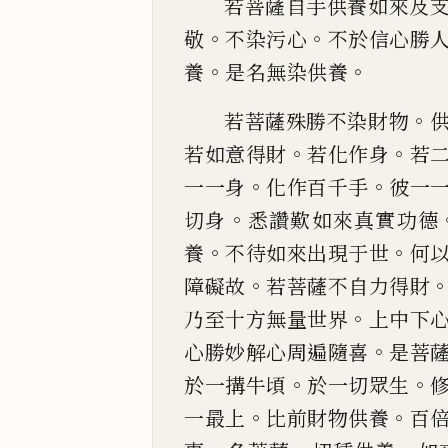
若菩薩自手供養如來及
。
。
敬
不染污心
不於信心
勝
。
。
養
是名無染供養
。
若菩薩殊勝不染財物
。
。
若如意得財
若化作身
若
。
。
一一
身
化作百千手
彼一
。
切身
悉讚歎如來真實功
德
。
。
養
不待如來出現
于
世
何
。
障礙故
若菩薩不自
力得財
。
乃至十方無量世界
上中下
。
心勝妙解心周遍
隨喜
是菩
。
。
於一
搆
牛頃
於一切眾生
。
。
一最上
比前財
物供養
百