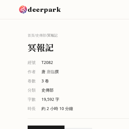
跳到主要內容
deerpark
首頁
/
史傳部
/
冥報記
冥報記
經號
T2082
作者
唐
唐臨
撰
卷數
3
卷
分類
史傳部
字數
19,592
字
時長
約 2 小時 10 分鐘