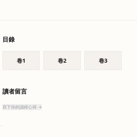
目錄
卷
1
卷
2
卷
3
讀者留言
寫下你的讀經心得 →