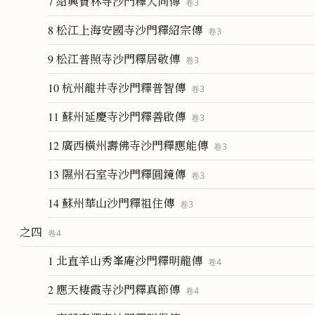
7 紹興寶林寺沙門釋大同傳
卷
3
8 松江上海安國寺沙門釋紹宗傳
卷
3
9 松江普照寺沙門釋居敬傳
卷
3
10 杭州龍井寺沙門釋普智傳
卷
3
11 蘇州延慶寺沙門釋善啟傳
卷
3
12 廣西橫州壽佛寺沙門釋應能傳
卷
3
13 隰州石室寺沙門釋圓鏡傳
卷
3
14 蘇州華山沙門釋祖住傳
卷
3
之四
卷
4
1 北直羊山秀峯庵沙門釋明龍傳
卷
4
2 應天棲霞寺沙門釋真節傳
卷
4