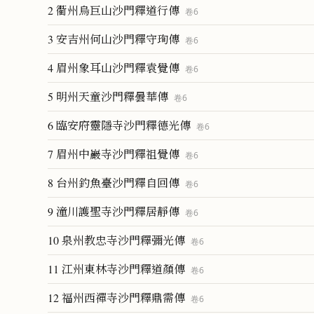
2 衢州烏巨山沙門釋道行傳
卷
6
3 安吉州何山沙門釋守珣傳
卷
6
4 眉州象耳山沙門釋袁覺傳
卷
6
5 明州天童沙門釋曇華傳
卷
6
6 臨安府靈隱寺沙門釋德光傳
卷
6
7 眉州中巖寺沙門釋祖覺傳
卷
6
8 台州釣魚臺沙門釋自回傳
卷
6
9 潼川護聖寺沙門釋居靜傳
卷
6
10 泉州教忠寺沙門釋彌光傳
卷
6
11 江州東林寺沙門釋道顏傳
卷
6
12 福州西禪寺沙門釋鼎需傳
卷
6