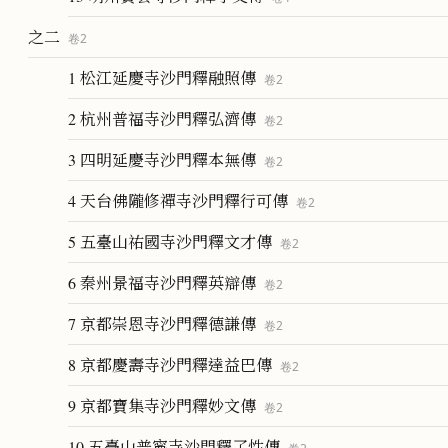
之二
卷
2
1 松江延慶寺沙門釋融照傳
卷
2
2 杭州普福寺沙門釋弘濟傳
卷
2
3 四明延慶寺沙門釋本無傳
卷
2
4 天台佛隴修禪寺沙門釋行可傳
卷
2
5 五臺山祐國寺沙門釋文才傳
卷
2
6 秦州景福寺沙門釋英辯傳
卷
2
7 京都崇恩寺沙門釋德謙傳
卷
2
8 京都慶壽寺沙門釋達益巴傳
卷
2
9 京都寶集寺沙門釋妙文傳
卷
2
10 五臺山普寧寺沙門釋了性傳