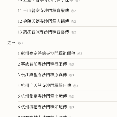
卷
2
11 玉山普安寺沙門釋寶嚴傳
卷
2
12 金陵天禧寺沙門釋志德傳
卷
2
13 鎮江普照寺沙門釋普喜傳
卷
2
之三
卷
3
1 蘇州嘉定淨信寺沙門釋祖儞傳
卷
3
2 寧波普陀寺沙門釋行丕傳
卷
3
3 松江興聖寺沙門釋原真傳
卷
3
4 杭州上天竺寺沙門釋慧日傳
卷
3
5 杭州集慶寺沙門釋土璋傳
卷
3
6 杭州演福寺沙門釋如玘傳
卷
3