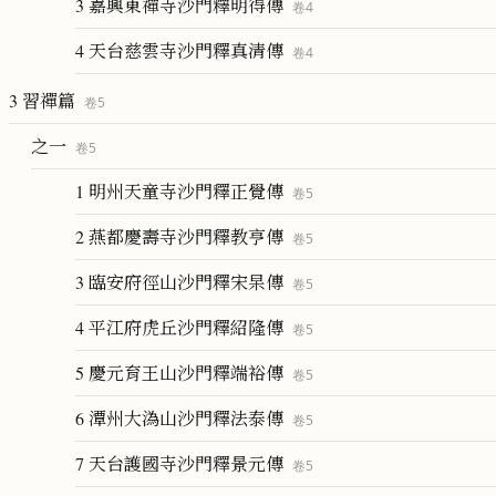
3 嘉興東禪寺沙門釋明得傳
卷
4
4 天台慈雲寺沙門釋真清傳
卷
4
3 習禪篇
卷
5
之一
卷
5
1 明州天童寺沙門釋正覺傳
卷
5
2 燕都慶壽寺沙門釋教亨傳
卷
5
3 臨安府徑山沙門釋宋杲傳
卷
5
4 平江府虎丘沙門釋紹隆傳
卷
5
5 慶元育王山沙門釋端裕傳
卷
5
6 潭州大溈山沙門釋法泰傳
卷
5
7 天台護國寺沙門釋景元傳
卷
5