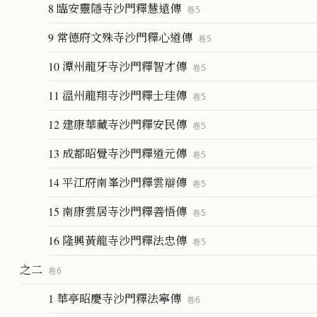
8 臨安靈隱寺沙門釋慧遠傳
卷
5
9 常德府文殊寺沙門釋心道傳
卷
5
10 潭州龍牙寺沙門釋智才傳
卷
5
11 溫州龍翔寺沙門釋士珪傳
卷
5
12 建康華藏寺沙門釋安民傳
卷
5
13 成都昭覺寺沙門釋道元傳
卷
5
14 平江府南峯沙門釋雲辯傳
卷
5
15 南康雲居寺沙門釋善悟傳
卷
5
16 隆興黃龍寺沙門釋法忠傳
卷
5
之二
卷
6
1 華亭昭慶寺沙門釋法寧傳
卷
6