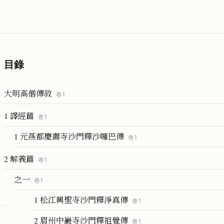
目錄
大明高僧傳敘
卷
1
1 譯經篇
卷
1
1 元燕都慶壽寺沙門釋沙囉巴傳
卷
1
2 解義篇
卷
1
之一
卷
1
1 松江興聖寺沙門釋淨真傳
卷
1
2 眉州中巖寺沙門釋祖覺傳
卷
1