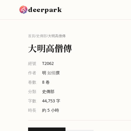
跳到主要內容
deerpark
首頁
/
史傳部
/
大明高僧傳
大明高僧傳
經號
T2062
作者
明
如惺
撰
卷數
8
卷
分類
史傳部
字數
44,753
字
時長
約 5 小時