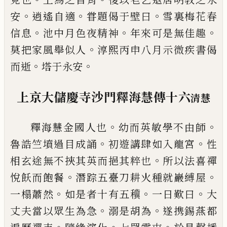
。
。
。
安
逍遙自適
甞題偈于壁曰
雪裏
梅花春
。
。
。
信息
池中月色夜精神
年來可是無
佳趣
。
莫把家風舉似人
淳熙丙申八月示
微疾書偈
。
。
而逝
塔于永安
上京大儲慶寺沙門釋海慧傳十六
清慧
。
。
釋海慧金國人也
幼而英敏學不由師
。
。
魯誥
竺墳過目成誦
初遊講肆如入龍宮
性
。
相
玄途無不挾其英而挹其粹也
所以法喜
禪
。
。
悅飫而飽餐
潛踪五臺刀耕火種就巖縛
屋
。
。
。
一榻蕭然
如是者十有五䆊
一日歎曰
大
。
。
丈夫當以眾生為急
溺是胡為
遂携錫
燕都