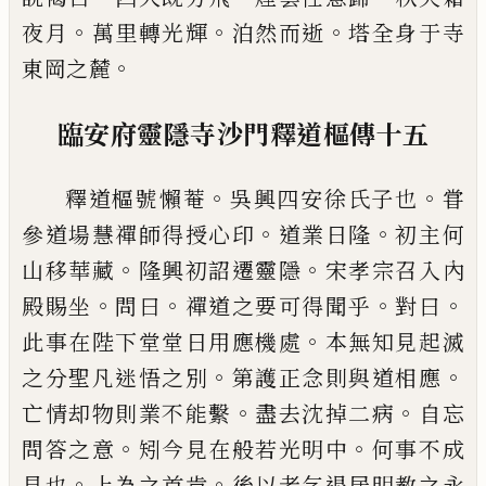
。
。
。
夜月
萬里轉光輝
泊然
而逝
塔全身于寺
。
東岡之麓
臨安府靈隱寺沙門釋道樞傳十五
。
。
釋道樞號懶菴
吳興四安徐氏子也
甞
。
。
參道
場慧禪師得授心印
道業日隆
初主何
。
。
山
移華藏
隆興初詔遷靈隱
宋孝宗召入內
。
。
。
。
殿賜坐
問曰
禪道之要可得聞乎
對曰
。
此
事在陛下堂堂日用應機處
本無知見起滅
。
。
之分聖凡迷悟之別
第護正念則與道相
應
。
。
亡情却物則業不能繫
盡去沈掉二病
自忘
。
。
問答之意
矧今見在般若光明中
何事
不成
。
。
見也
上為之首肯
後以老乞退居明
教之永