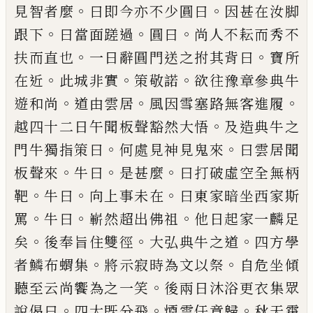
。
。
見智者麼
曰即今亦不少圓曰
因甚在汝
脚
。
。
。
跟下
曰當面蹉過
圓曰
尚人不耘而秀不
。
。
扶而直也
一日辭圓門送之拊其背曰
寶
所
。
。
。
在近
此城非實
策敬諾
欲往豫章參
典牛
。
。
。
遊和尚
道由雲居
風因雪塞路無客
進履
。
越四十二日午聞板聲豁然大悟
及
造典牛之
。
。
門牛獨指策曰
何處見神見鬼
來
曰雲居聞
。
。
。
板聲來
牛曰
是甚麼
曰打破
虛空全無柄
。
。
。
靶
牛曰
向上事未在
曰東家
暗坐西家斯
。
。
。
罵
牛曰
嶄然超出佛祖
他日起
家一麟足
。
。
。
矣
後奉旨住雙徑
大弘典牛之
道
四方學
。
。
者鱗布蝟集
將示寂時為文以
祭
自危坐傾
。
聽至云尚饗為之一笑
後兩
日沐浴更衣集眾
。
。
。
說偈曰
四大既分飛
煙
雲任意歸
秋天霜