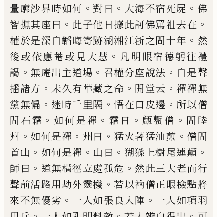
。
。
。
量廓沙界時如何
對曰
大海不
宿死屍
佛
。
。
智撫其座曰
此子他日據此訶
佛罵祖去在
。
權於是深自韜晦寄跡湖湘
江浙之間十年
然
。
後或依應菴或見大慧
凡明眼宿德躬往禮
。
。
。
謁
無庵出主道場
召權
分座說法
自是聲
。
。
。
播諸方
未久有華藏之
命
開堂云
禪禪無
。
。
。
黨無偏
迷時千里隔
悟
在口皮邊
所以僧
。
。
。
。
問石霜
如何是禪
霜曰
㼾甎僧
問睦
。
。
。
。
州
如何是禪
州曰
猛火著猛
油煎
僧問
。
。
。
。
首山
如何是禪
山曰
猢猻上樹
尾連顛
。
。
師曰
道無橫徑立處孤危
然此三
大老而行
。
聲前活路用劫外靈機
若以衲
僧正眼檢點將
。
。
來不無優劣
一人如張良
入陣
一人如項羽
。
。
。
用兵
一人如孔明料敵
若人辨白得出
可