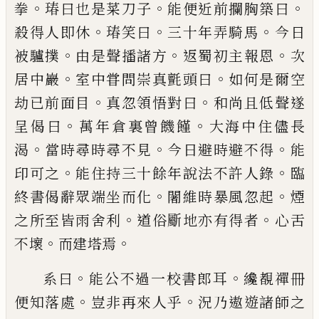
。
。
。
拳
瑃曰也是
菜刀子
能便近前攔胸築曰
。
。
。
殺得人即休
瑃笑曰
三十年弄騎馬
今日
。
。
。
被驢撲
由是
聲播諸方
返蜀初主報恩
次
。
。
居中巖
室中
甞問崇真氈頭曰
如何是爾空
。
。
劫已前面目
真忽領悟對曰
和尚且低聲遂
。
。
呈偈曰
萬年
倉裏曾饑饉
大海中住儘長
。
。
。
渴
當時尋時尋
不見
今日避時避不得
能
。
。
印可之
能住持
三十餘年說法不許人錄
臨
。
。
終書偈辭眾
端坐而化
闍維時暴風忽起
煙
。
。
之所至皆雨
舍利
道俗斸地亦有得者
心舌
。
。
不壞
而建
塔焉
。
。
系曰
能公不過一校書郎耳
纔覩禪冊
。
。
便
知落處
豈非再來人乎
況乃遨遊諸師之