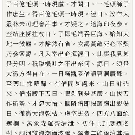
。
。
子百億毛頭一時現處
才問曰
一毛頭師
子
。
。
。
作麼生
得百億毛頭一時現
達曰
汝乍
入
。
。
。
叢林未可理會許事
才疑之
適海印夜
參
。
。
至結座擲拄杖曰
了即毛端吞巨海
始
知大
。
。
地一微塵
才豁然有省
次謁黃龍死
心不契
。
。
乃參靈源
凡入室出必揮淚曰
此
事我見甚
。
。
。
是分明
秖臨機吐之不出奈何
源曰
須是
。
。
大徹方得自在
一日竊觀隣僧
讀曹洞廣錄
。
。
至藥山採薪歸
有僧問甚處
來
山曰計柴
。
。
。
來
僧指腰下刀曰
鳴剝剝是
甚麼
山拔刀
。
。
作斫勢
才忽大悟
摑隣僧即
揭簾趨出說偈
。
。
。
曰
徹徹大海乾枯
虛空迸
裂
四方八面絕
。
。
遮欄
萬象森羅齊漏泄
初
住上封屢遷名
。
。
剎
詞河辯海潮涌波騰
學
者無能湊泊其涯