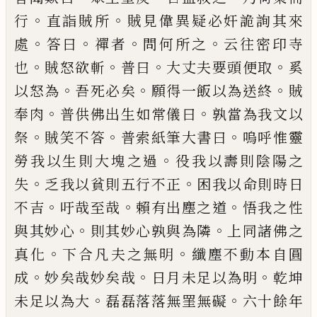
。
。
行
直詣賊所
賊見偉異疑必奸詭
詢其來
。
。
。
。
處
答曰
禪者
問何所之
云往密印
寺
。
。
。
。
也
賊怒欲斬
普曰
大丈夫要頭便取
奚
。
。
。
以怒為
吾死必矣
願得一飯以為送終
賊
。
。
奉肉
普供佛出生如常儀曰
孰當為我文
以
。
。
。
祭
賊笑不答
普索紙筆大書曰
嗚呼惟
靈
。
勞我以生則大塊之過
役我以壽則陰
陽之
。
。
失
乏我以貧則五行不正
困我以命
則時日
。
。
。
不吉
吁哉至哉
賴有出塵之道
悟
我之性
。
。
與其妙心
則其妙心孰與為隣
上
同諸佛之
。
。
真化
下合凡夫之無明
纖塵不
動本自圓
。
。
。
成
妙矣哉妙矣哉
日月未足以
為明
乾坤
。
。
未足以為大
磊磊落落無罣無
礙
六十餘年