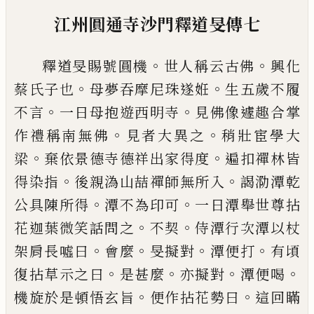
江州圓通寺沙門釋道旻傳七
。
。
釋道旻賜號圓機
世人稱云古佛
興化
。
。
蔡
氏子也
母夢吞摩尼珠遂姙
生五歲不履
。
。
不言
一日母抱遊西明寺
見佛像遽趣合
掌
。
。
作禮稱南無佛
見者大異之
稍壯宦學
大
。
。
梁
棄依景德寺德祥出家得度
遍扣禪
林皆
。
。
得染指
後親溈山喆禪師無所入
謁泐潭乾
。
。
公具陳所得
潭不為印可
一日
潭舉世尊拈
。
。
花迦葉微笑話問之
不契
侍
潭行次潭以杖
。
。
。
。
架肩長噓曰
會麼
旻擬對
潭便打
有頃
。
。
。
。
復拈草示之曰
是甚麼
亦擬
對
潭便喝
。
。
機旋於是頓悟玄旨
便作拈花
勢曰
這回瞞