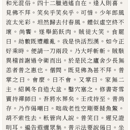
。
。
。
和光混俗
四十二臘逍遙自
在
逢人則喜
。
。
。
見佛不拜
笑矣乎笑矣乎
可
惜
少年郎風
。
。
流太光彩
坦然歸去付春風
體似虛空終不
。
。
。
。
壞
尚饗
遂舉筯飫肉
賊徒
大笑
食罷
。
。
。
曰
劫數既遭離亂
我是快活烈
漢
如今正
。
。
。
好乘時
便請一刀兩段
乃大呼
斬斬
賊駭
。
異稽首謝過令衛而出
於是民
之廬舍少長無
。
。
。
恙者普之惠也
僧問
既見佛
為甚不拜
普
。
。
。
。
掌之曰
會麼
曰不會
又掌曰
家無二
。
。
。
主
紹興冬自造大盆
鑿穴塞之
修
書寄雪
。
。
。
竇持禪師曰
吾將水葬矣
壬戌持
至
普尚
。
。
。
存
乃作偈嘲曰
咄哉老性空剛要
餧魚鱉
。
。
。
胡不索性去
秖管向人說
普笑
曰
遲兄證
。
。
。
明耳
遍告遐邇眾集
普示法
要說偈曰
坐