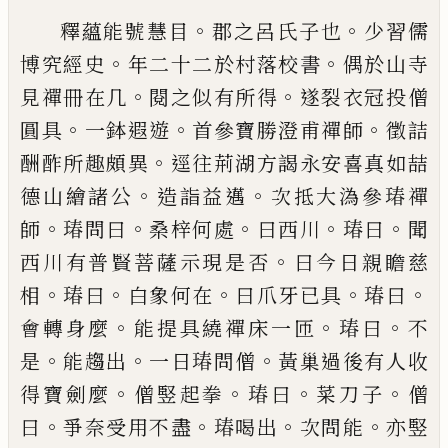
。
。
釋蘊能號慧目
郡之呂氏子也
少習儒
。
。
博
究經史
年二十二於村落校書
偶於山寺
。
。
見禪冊在几
閱之似有所得
遂裂衣冠
投僧
。
。
。
圓具
一鉢遐遊
首參寶勝澄甫禪師
徵詰
。
酬酢所趣頗異
逕往荊湖方謁永安喜
真如喆
。
。
德山繪諸公
造詣益邁
次抵大溈參
瑃禪
。
。
。
。
。
師
瑃問曰
桑梓何處
曰西川
瑃曰
聞
。
西川有普賢菩薩示現是否
曰今日親瞻慈
。
。
。
。
。
相
瑃曰
白象何在
曰爪牙已具
瑃曰
。
。
。
會轉
身麼
能提具繞禪床一匝
瑃曰
不
。
。
。
是
能
趨出
一日瑃問僧
黃巢過後有人收
。
。
。
。
得寶
劍麼
僧竪起拳
瑃曰
菜刀子
僧
。
。
。
。
曰
爭奈受
用不盡
瑃喝出
次問能
亦竪