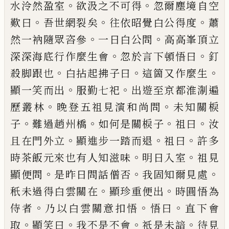
。
。
水泠然盈室
欲汲之不可得
忽爾塵境
自空
。
。
。
歎曰
吾世網裂矣
往依昭覺白公得
度
蕭
。
。
然一衲隨眾咨參
一日白公問
高高峯
頂立
。
。
深深海底行作麼生會
忽於言下頓悟
曰
釘
。
。
。
殺脚跟也
白拈起拂子曰
這箇又作
麼生
。
。
顯一笑而出
服勤七祀
出遊至京都淮
淛遍
。
。
歷叢林
晚登五祖見演和尚問
未
知關棙
。
。
。
。
子
難過趙州橋
如何是關棙子
祖
曰
汝
。
。
。
且在門外立
顯進步一踏而退
祖曰
許多
。
。
時茶飯元來也有人知滋味
明日入室
祖見
。
。
。
顯便問
是昨日問話僧否
我固知爾見
處
。
。
秖未過得白雲關在
顯珍重便出
時圓
悟為
。
。
。
侍者
乃以白雲關意扣悟
悟曰
直下
會
。
。
。
。
取
顯笑曰
我不是不會
祇是未諳
待
見