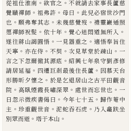
。
。
從祖仕淮南
欲官之
不就請去家事長
蘆慈
。
。
。
覺
賾
禪師
祖弗許
母曰
此兒必宿世沙
門
。
。
。
也
願弗奪其志
未幾慈覺歿
禮靈巖通
照
。
。
。
愿禪師祝髮
依十年
覺心迷悶道無所
入
。
。
遂往蔣山謁圓悟
一見器重之
適悟奉
旨住
。
。
。
。
天寧
亦在侍
不契
次見草堂於疎山
一
。
言之下忽爾徹其源底
紹興七年泉守劉
彥修
。
。
請居延福
四遷巨剎最後住長蘆
因
慕天台
。
形勝昕夕懷之
於是乞退居山之
古平田觀音
。
。
。
院
高臥煙霞長嘯深翠
處世
而忘世也
一
。
。
日忽示微疾書偈曰
今年七
十五
歸作菴中
。
。
。
主
珍重觀世音
泥蛇吞石
虎
乃入龕趺坐
。
。
別眾而逝
塔于本山