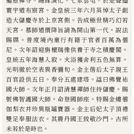
。
。
。
遍歷禪寺
隨緣演化
七眾雲屯
於是
聲播
。
寰宇道布宸宮
金皇統三年六月英悼
太子創
。
造大儲慶寺於上京宮側
告成極世
精巧幻若
。
。
天宮
慕師道價降旨請為開山
第一代
說法
。
賜牒
普度境內童行有籍于
官者百萬為僧
。
。
尼
次年詔迎旃檀瑞像供
養于寺之積慶閣
。
。
皇統五年海慧入寂
火浴
獲舍利五色無算
。
光明徹於空表異香彌
旬
金主偕后太子親王
。
。
百官設供五日
奉
分五處建塔
諡
曰佛覺祐
。
。
國大師
次年正
月詔清慧禪師住持儲慶
賜
。
。
號佛智護國
大師
命登國師座
特賜金縷僧
。
伽梨衣并珍
異瓶罏寶器
金主后妃太子頂禮
。
。
雙足奉服
法衣
其震丹國王致敬沙門
古所
。
未若於
是時也