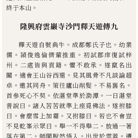
。
終于
本山
隆興府雲巖寺沙門釋天遊傳九
。
。
釋天遊自號典牛
成都鄭氏子也
幼業
。
。
儒
頴俊逸倫儕輩推重
初試郡庠復試梓
。
。
。
州
二處皆與貢籍
懼不敢承
遂竄名出
。
。
關
適
會王山谷西還
見其風骨不凡談論超
。
。
。
。
卓
邀其同舟
策往廬山削髮
不易舊名
。
。
首
參死心不契
依湛堂準於泐潭
一日湛堂
。
。
普說曰
諸人苦苦就準上座覓佛法
遂拊
膝
。
。
。
曰
會麼雪上加霜
又拊膝曰
若也不會
豈
。
。
不見乾峯示眾曰
舉一不得舉二
放
過一著
。
。
。
落在第二
師聞脫然悟入
出世於
雲蓋
遷