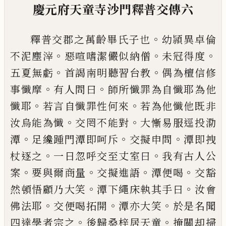
慶元府天童寺沙門釋普交傳六
。
釋普交郡之萬齡畢氏子也
幼頴異卓倫
。
。
。
不
泥塵滓
惡喧嗜潔儼似納僧
未冠得度
。
。
五夏無虧
首謁南明聽習台教
偶為檀信
修
。
。
事懺摩
有人問曰
師所懺罪為自懺耶
為他
。
。
懺耶
若言自懺罪性何來
若為他懺
他既非
。
。
汝烏能為懺
交罔不能對
大慚易
服逕投泐
。
。
。
潭
足纔踵門潭即呵斥
交擬申
問
潭即拽
。
。
杖逐之
一日忽呼交至丈室曰
我有古人公
。
。
。
。
案
要與爾商量
交擬進語
潭
便喝
交豁
。
。
然頓悟顧乃大笑
潭下繩床執
其手曰
汝會
。
。
。
佛法耶
交便喝拓開
潭亦大
笑
於是名聞
。
。
四達學者宗之
後歸桑梓居
天童
掩關却掃