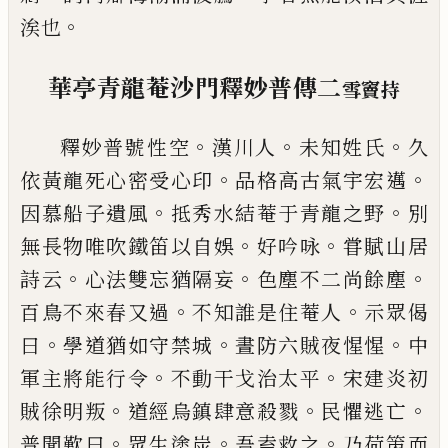
。
涘也
華亭青龍菴沙門釋妙普傳二
雪竇持
。
。
。
釋妙普號性空
漢川人
未知姓氏
久
。
。
依黃
龍死心密受心印
品格高古氣宇宏邁
。
。
因慕
船子遺風
抵秀水結菴于青龍之野
別
。
。
無
長物唯吹鐵笛以自娛
好吟咏
甞賦山居
。
。
。
詩云
心法雙忘猶隔妄
色塵不二尚餘塵
。
。
百鳥不來春又過
不知誰是住菴人
示眾
偈
。
。
。
曰
學道猶如守禁城
晝防六賊夜惺惺
中
。
。
軍主將能行令
不動干戈治太平
宋建
炎初
。
。
。
賊徐明叛
道經烏鎮肆意殺戮
民懼
逃亡
。
。
。
普聞歎曰
眾生塗炭
吾盍救之
乃荷
策而