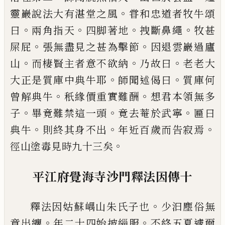
。
靈巖說法大有湛堂之風
甞和忠
道者牧牛頌
。
。
。
。
曰
兩角指天
四脚著地
拽斷
鼻繩
牧甚
。
。
屎屁
張無盡見之甚為擊節
因
退雲巖過廬
。
。
。
山
而棲賢主者意不欲納
乃
故曰
老老大
。
。
大正是質庫中典牛耶
師聞述
偈曰
質庫何
。
。
曾解典牛
秖緣價重實難酬
想君本領無多
。
。
。
子
畢竟難禁這一頭
竟去
菴於武寧
匾曰
。
。
。
典牛
則終其身不出
年
近百歲而告寂焉
。
徑山塗毒見時九十三矣
平江府覺海寺沙門釋法因傳十
。
釋法因姑蘇嵎山朱氏子也
少汩塵俗無
。
。
意
出纏
年二十四始披緇服
不終五夏遽爾