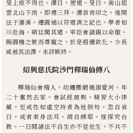
。
。
。
。
旻上座不得也
潭曰
便道
旻
曰
南山起
。
。
。
雲北山下雨
即禮三拜
潭首肯
印之
後開
。
。
法于灌溪
遷圓通以符道濟之
記也
學者如
。
。
。
川赴海
朝廷聞其道
宰臣會
請錫以命服
。
。
賜圓機之號而尊寵之
於是
遐邇欽化
少長
。
。
咸被其法澤
未詳厥終
紹興慈氏院沙門釋瑞仙傳八
。
。
釋瑞仙會稽人
幼纏塵網幾溺愛河
年
。
。
二十
奮然去家
會試經披剃
精習大小律
。
。
藏
至
戒性如虛空持者為迷倒句
忽自省
。
。
。
曰
戒
者束身法耳
胡自縛耶
遂探究台
。
。
教
一日
閱諸法不自生亦不從他生
不共不