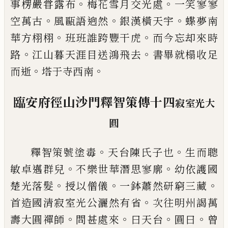
。
。
事楞嚴甞露布
梅花雪月交光處
一笑
寥寥
。
。
。
空萬古
風甌語逈然
銀漢橫天宇
蝶
夢南
。
。
華方栩栩
班班誰跨豐干虎
而今忘却
來時
。
。
路
江山暮天涯目送鴻飛去
書畢就榻
收足
。
。
而逝
塔于寺西南
臨安府徑山沙門釋智策傳十四
寂室光大
圓
。
。
釋智策號塗毒
天台陳氏子也
生而聰
。
。
敏卓
邁群兒
不樂世華潛思寥廓
幼依護國
。
。
。
楚
光落髮
授以僧儀
一鉢蕭然研窮三藏
。
首
造國清寂室光公灑然有省
次往明州謁
萬
。
。
。
。
壽大圓禪師
問甚處來
曰天台
圓曰
曾