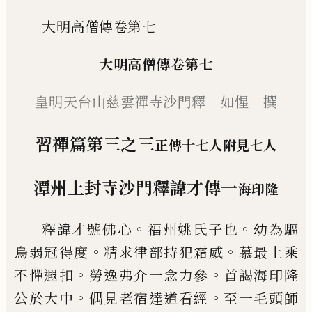
大明高僧傳卷第七
大明高僧傳卷第七
皇明天台山慈雲禪寺
沙門釋 如惺 撰
習禪篇第三之三
正傳十七人附見七人
潭州上封寺沙門釋諱才傳一
海印隆
。
。
釋諱才號佛心
福州姚氏子也
幼為驅
。
。
烏
弱冠得度
精求律部持犯霜威
慕最上乘
。
。
不憚遐扣
勞逸弗介一念力參
首謁海印
隆
。
。
公於大中
偶見老宿達道看經
至一毛頭
師