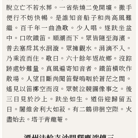
。
。
脫立亡不若水葬
一省柴燒
二免開壙
撒手
。
便行不妨快暢
是誰知音
船子和尚高風難
。
。
。
繼
百千年一曲漁歌
少人
唱
遂趺坐盆
。
。
。
。
中
口吹鐵笛
順潮而下
眾皆
隨至海濱
。
。
。
普去塞戽其水洄漩
眾擁觀水
涓滴不入
。
。
。
乃乘流而住
歌曰
六十餘年返
故鄉
沒踪
。
。
跡處妙難量
真風遍寄知音者
鐵
笛橫吹作
。
。
散場
人望目斷尚聞笛聲嗚咽於
蒼茫之間
。
。
遙見以笛擲空而沒
眾號泣競
圖像事之
後
。
。
三日見於沙上
趺
坐如生
道
俗迎歸留五
。
。
。
日
闍維舍利大如菽
有二鶴
徘徊空際
火
。
。
盡始去
塔于青龍菴
潭州法輪寺沙門釋應端傳三