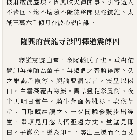
。
。
披麻縷混塵埃
因風吹火
渾閒事
引得遊人
。
。
不肯回
壞不壞隨不隨
徒將聞見強鍼錐
太
。
湖三萬六千傾月在波
心說向誰
隆興府黃龍寺沙門釋道震傳四
。
。
釋道震號山堂
金陵趙氏子也
垂髫依
。
。
覺印
英禪師為童子
英遷泗之普照得度
久
。
。
之
辭謁丹霞淳
與論曹洞宗旨
震呈以偈
。
。
。
曰
白雲深覆古寒巖
異草靈花彩鳳銜
夜
。
。
半天
明日當午
騎牛背面著靴衫
次依草
。
。
堂
日
取藏經讀之
一夕聞晚參鼓步出經
。
。
堂
舉
頭見月忽大悟亟趨方丈
堂望見即
。
。
。
曰
子
徹矣
遂為印可
尋出三遷而至百丈