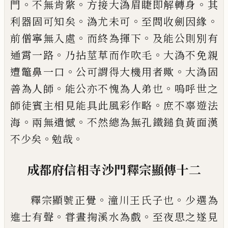
。
。
。
門
不無肯綮
方接大溈眉睫即解轉身
其
。
。
。
利器固可知矣
溈尤未可
至問收劍因緣
。
。
前僧寧無入處
而終為揮下
及能公則別
有
。
。
通霄一路
乃拈莖草而作吹毛
大溈不
免親
。
。
遭鼈鼻一口
公可謂得大機用者歟
大溈固
。
。
善為人師
能公亦不愧為人弟也
嗚呼世之
。
師徒賓主相見能具此風彩作略
庶不辜遊法
。
。
海
兩無遺憾
不然總為無孔
鐵鎚負黃面漢
。
。
不少矣
勉哉
成都府信相寺沙門釋宗顯傳十二
。
。
釋宗顯號正覺
潼川王氏子也
少選為
。
。
進
士有聲
甞晝掬溪水為戲
至夜思之遂
見