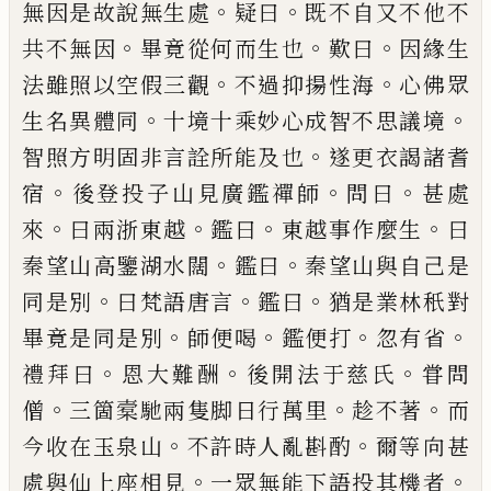
。
。
無
因是故說無生處
疑曰
既不自又不他不
。
。
。
共不無因
畢竟從何而生也
歎曰
因緣生
。
。
法雖照以空假三觀
不過抑揚性海
心佛
眾
。
。
生名異體同
十境十乘妙心成智不思議
境
。
智照方明固非言詮所能及也
遂更衣
謁諸耆
。
。
。
宿
後登投子山見廣鑑禪師
問曰
甚處
。
。
。
。
來
曰兩浙東越
鑑曰
東越事作麼生
曰
。
。
秦望山高鑒湖水闊
鑑曰
秦望山與自己是
。
。
。
同是別
曰梵語唐言
鑑曰
猶是業林秖對
。
。
。
。
畢
竟是同是別
師便喝
鑑便打
忽有省
。
。
。
禮拜
曰
恩大難酬
後開法于慈氏
甞問
。
。
。
僧
三箇
槖馳兩隻脚日行萬里
趁不著
而
。
。
今收在玉
泉山
不許時人亂斟酌
爾等向甚
。
。
處與仙
上座相見
一眾無能下語投其機者