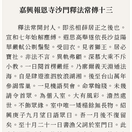
嘉興報恩寺沙門釋法常傳十三
。
。
釋法常開封人
即丞相薛居正之後也
。
宣和
七年始解塵縛
遐思高舉遂依長沙益陽
。
。
。
華
嚴軾公剃鬚髮
受田衣
見者獅王
居必
。
。
。
寶
社
非法不言
異軌弗顧
深慕大乘不斥
。
。
小教
一日閱首楞嚴經
乃廓爾義天淵通
法
。
。
海
自是肆遊淮泗放浪湖湘
後至台山
萬年
。
。
。
參謁雪巢
一見機語契會
命掌翰牋
未幾
。
。
。
請令首眾
為僧入室
大有風彩
澹然
處
。
。
。
世
不飾眾緣
室中唯一矮榻餘無長物
紹
。
興庚子九月望日語眾曰
吾一月後不復
留
。
。
矣
至十月二十一日書漁父詞於室門
曰
此