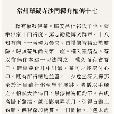
常州華藏寺沙門釋有權傳十七
。
。
釋有權號伊菴
臨安昌化祁氏子也
髫
。
。
齡出
家十四得度
篤志勤勵博究群章
十八
。
知
有向上一著殫力參求
首禮佛智裕公於
靈
。
。
。
隱
時無菴和尚充第一座
權入室請益
菴
。
以從無住本建一切法問之
權久而有省
答
。
。
曰
暗裏穿針耳中出氣
菴可之遂密付
心
。
。
印
既有所得精進益堅
一夕危坐深入
禪那
。
至於達旦雖行粥至忘乎展鉢
隣僧
以手觸
。
。
。
之
頓然大悟偈曰
黑漆崑崙把釣
竿
古帆
。
。
高掛下驚湍
蘆花影裏弄明月
引
得盲龜上
。
。
。
釣船
佛智深加稱賞
一日問權
心包太虛