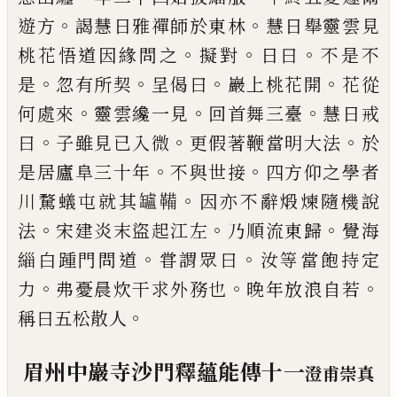
。
。
遊方
謁慧日雅禪師於東林
慧日舉靈雲見
。
。
。
桃花悟道因緣問之
擬對
日曰
不是不
。
。
。
。
是
忽有所契
呈偈曰
巖上桃花開
花從
。
。
。
何處
來
靈雲纔一見
回首舞三臺
慧日戒
。
。
。
曰
子
雖見已入微
更假著鞭當明大法
於
。
。
是
居廬阜三十年
不與世接
四方仰之學者
。
川騖蟻屯就其罏鞴
因亦不辭煅煉隨機
說
。
。
。
法
宋建炎末盜起江左
乃順流東歸
覺
海
。
。
緇白踵門問道
甞謂眾曰
汝等當飽持
定
。
。
。
力
弗憂晨炊干求外務也
晚年放浪自
若
。
稱曰五松散人
眉州中巖寺沙門釋蘊能傳十一
澄甫崇真