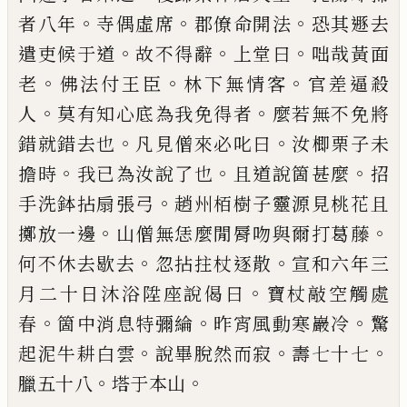
。
。
。
者八年
寺偶虛席
郡僚命
開法
恐其遯去
。
。
。
遣吏候于道
故不得辭
上堂曰
咄哉黃面
。
。
。
老
佛法付王臣
林下無情
客
官差逼殺
。
。
人
莫有知心底為我免得者
麼若無不免將
。
。
錯就錯去也
凡見僧來必
叱曰
汝楖栗子未
。
。
。
擔時
我已為汝說了也
且道說箇甚麼
招
。
手洗鉢拈扇張弓
趙州
栢樹子靈
源
見桃花且
。
。
擲放一邊
山僧無
恁麼閒脣吻與爾打葛藤
。
。
何不休去歇去
忽拈拄杖逐散
宣和六年三
。
月二十日沐浴
陞座說偈曰
寶杖敲空觸處
。
。
。
春
箇中消息特
彌綸
昨宵風動寒巖冷
驚
。
。
。
起泥牛耕白雲
說畢脫然而寂
壽七十七
。
。
臘五十八
塔于本
山