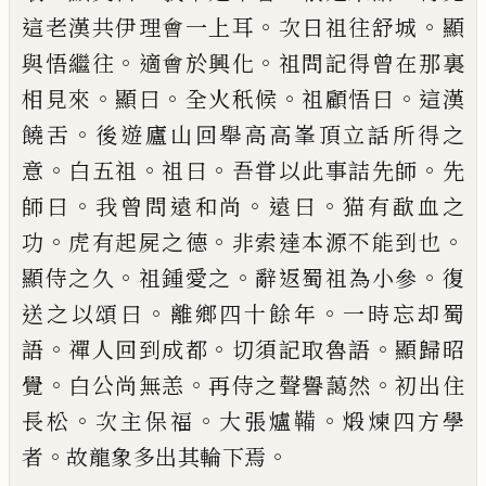
。
。
這老漢共伊理會一上耳
次日祖往舒
城
顯
。
。
與悟繼往
適會於興化
祖問記得曾
在那裏
。
。
。
。
相見來
顯曰
全火秖候
祖顧悟曰
這漢
。
饒舌
後遊廬山回舉高高峯頂立話所
得之
。
。
。
。
意
白五祖
祖曰
吾甞以此事詰先師
先
。
。
。
師曰
我曾問遠和尚
遠曰
猫有
歃
血之
。
。
。
功
虎有起屍之德
非索達本源不能到
也
。
。
。
顯侍之久
祖鍾愛之
辭返蜀祖為小參
復
。
。
送之以頌曰
離鄉四十餘年
一時忘却
蜀
。
。
。
語
禪人回到成都
切須記取魯語
顯歸
昭
。
。
。
覺
白公尚無恙
再侍之聲譽藹然
初出
住
。
。
。
長松
次主保福
大張爐鞴
煅煉四方學
。
。
者
故龍象多出其輪下焉