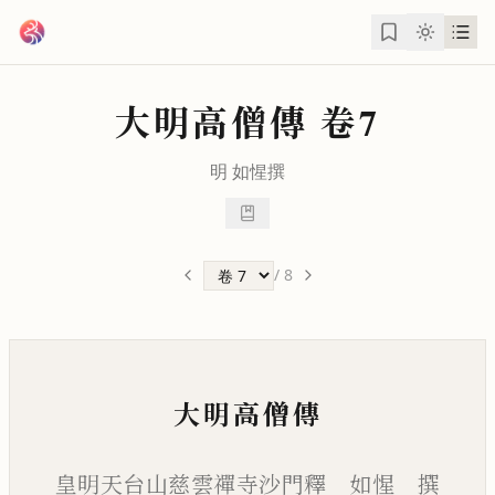
跳到主要內容
大明高僧傳
卷7
明
如惺
撰
/
8
大明高僧傳
皇明天台山慈雲禪寺沙門釋 如惺 撰