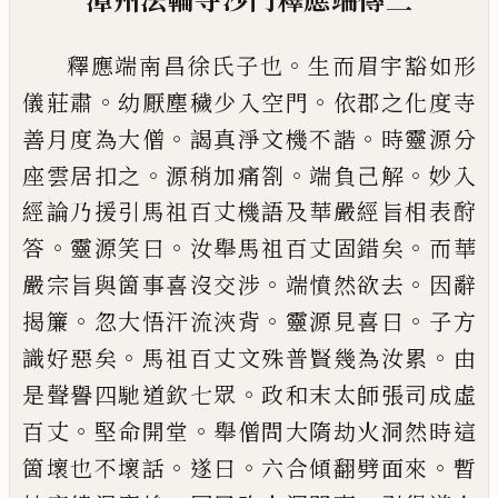
。
釋應端南昌徐氏子也
生而眉宇豁如形
。
。
儀
莊肅
幼厭塵穢少入空門
依郡之化度寺
。
。
善月度為大僧
謁真淨文機不諧
時靈源
分
。
。
。
座雲居扣之
源稍加痛劄
端負己解
妙
入
經論乃援引馬祖百丈機語及華嚴經旨
相表酧
。
。
。
答
靈源笑曰
汝舉馬祖百丈固錯
矣
而華
。
。
嚴宗旨與箇事喜沒交涉
端憤然
欲去
因辭
。
。
。
揭簾
忽大悟汗流浹背
靈源見
喜曰
子方
。
。
識好惡矣
馬祖百丈文殊普賢幾
為汝累
由
。
是聲譽四馳道欽七眾
政和末
太師張司成虛
。
。
百丈
堅命開堂
舉僧問大
隋劫火洞然時這
。
。
。
箇壞也不壞話
遂曰
六合
傾翻劈面來
暫