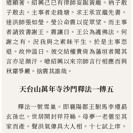
。
。
道顯
著
紹興己
巳
有律師妄踞黃龍
衲子散
。
。
。
子
散去
主事者走錢塘
求王承宣繼先書
。
。
達
洪師張如瑩
瑩公命震以從眾望
而主事
。
。
。
者
請致書謝王
震讓曰
王公為護佛法
何
。
。
謝
之有
況我與之素昧平生
於是主事恧
。
。
退
故仲溫曰
彼交結權貴倚為藩垣者聞其
。
言亦足顏汗
噫紹興以來宗師言行相應而
與
。
。
秋霜爭嚴
捨震其誰哉
天台山萬年寺沙門釋法一傳五
。
釋法一號雪巢
即襄陽郡王駙馬李遵勗
。
。
玄
孫也
世居開封祥符縣
母夢一老僧至其
。
。
。
家而產
聲洪氣偉具大人相
十七試上庠