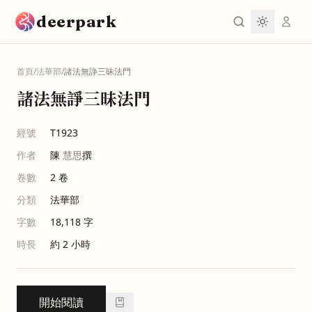
跳到主要內容
deerpark
首頁
/
法華部
/
諸法無諍三昧法門
諸法無諍三昧法門
經號
T1923
作者
陳
慧思
撰
卷數
2
卷
分類
法華部
字數
18,118
字
時長
約 2 小時
開始閱讀