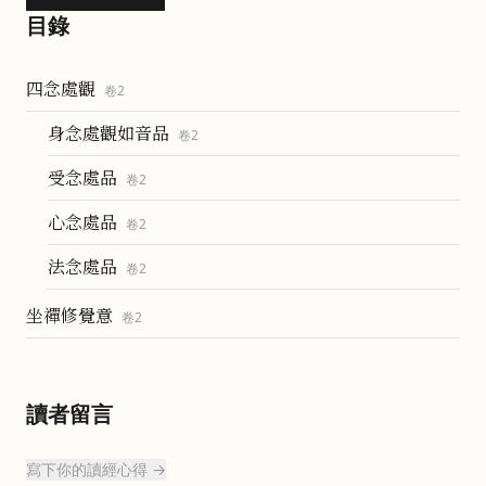
目錄
四念處觀
卷
2
身念處觀如音品
卷
2
受念處品
卷
2
心念處品
卷
2
法念處品
卷
2
坐禪修覺意
卷
2
讀者留言
寫下你的讀經心得 →