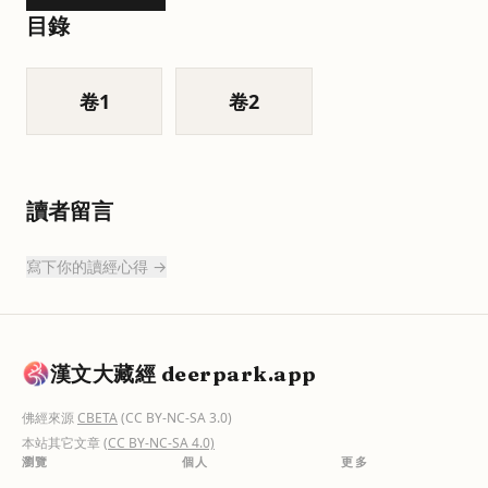
目錄
卷
1
卷
2
讀者留言
寫下你的讀經心得 →
漢文大藏經 deerpark.app
佛經來源
CBETA
(CC BY-NC-SA 3.0)
本站其它文章
(CC BY-NC-SA 4.0)
瀏覽
個人
更多