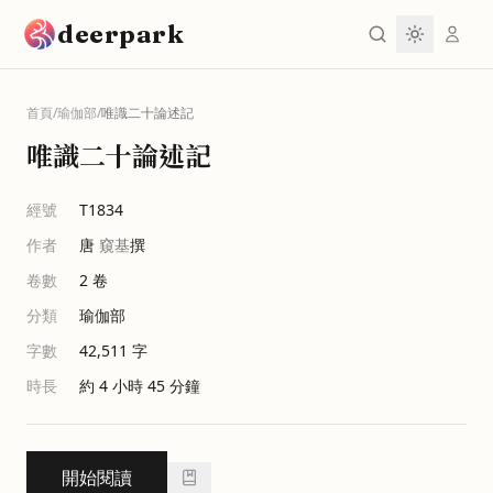
跳到主要內容
deerpark
首頁
/
瑜伽部
/
唯識二十論述記
唯識二十論述記
經號
T1834
作者
唐
窺基
撰
卷數
2
卷
分類
瑜伽部
字數
42,511
字
時長
約 4 小時 45 分鐘
開始閱讀