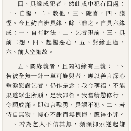
、
，
：
四
具緣成犯者
然此戒中犯
有四處
、
，
、
，
、
，
、
一
自慳
二
教他
三
隨喜
四
讚
。
，
。
慳
今
且約自辨具緣
餘三准之
自具六緣
：
、
，
、
，
、
成
一
自
有財法
二
乞者現前
三
具
，
、
，
、
，
前二想
四
起慳惡
心
五
對緣正違
、
。
六
前人空迴
故
、
，
：
、
五
闕緣義
者
且闕初緣有三義
一
，
若彼全無一針一草
可施與者
應以善言深心
，
：
，
垂淚慰謝乞者
仍
作是念
我今薄福
不能
，
。
，
果遂眾生所願
是我
罪咎
我當精懃修行
。
，
。
、
令願成滿
即如言懃勇
是謂不犯
二
若
，
，
。
恃自無物
慢心不謝而無愧悔
應得小罪
、
，
三
若為乞人不信其無
頻頻抑索
遂起嫌