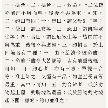
、
，
、
，
、
。
一
捨惡
二
捨苦
三
救命
上二位皆
，
，
。
亦前前不
與而輕
後後不與為重
可知
、
：
、
，
；
二
約田有四
一
恩田
謂父母師主等
、
，
；
、
，
二
德田
謂三寶等
三
悲
田
謂飢窮眾
；
、
，
。
生等
四
苦田
謂困厄眾生等
皆
前前不
，
。
、
，
與為重
後後不與應輕
三
約損者
於
上
：
、
，
四境各有二種
一
由不給濟令彼命盡
、
。
，
二
命雖不盡令大苦惱等
皆有前重後輕
。
、
，
，
可知
四
約心者
亦有三毒
單雙一合
，
。
，
等
准上知之
又慳有三品
如盧至長者等
，
。
、
，
最重
其中下可
知
五
約合
辨
者
或於劣
，
；
物起上慳
對勝境為
最重
或於勝物對劣境
，
。
。
起下慳
應輕
餘句並
准之