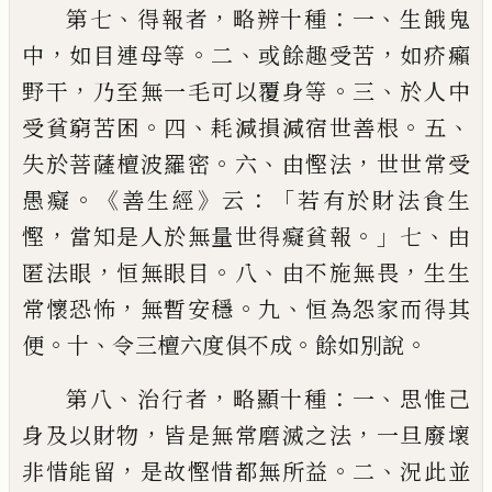
、
，
：
、
第七
得報者
略辨十種
一
生餓鬼
，
。
、
，
中
如目連母等
二
或餘趣受苦
如疥癩
，
。
、
野干
乃
至無一毛可以覆身等
三
於人中
。
、
。
、
受貧窮苦
困
四
耗減損減宿世善根
五
。
、
，
失於菩薩檀波
羅密
六
由慳法
世世常受
。《
》
：「
愚癡
善生經
云
若
有於財法食生
，
。」
、
慳
當知是人於無量世得癡
貧報
七
由
，
。
、
，
匿法眼
恒無眼目
八
由不施無畏
生生
，
。
、
常懷恐怖
無暫安穩
九
恒為怨家而得
其
。
、
。
。
便
十
令三檀六度俱不成
餘如別說
、
，
：
、
第
八
治行者
略顯十種
一
思惟己
，
，
身及以財物
皆是無常磨滅之法
一旦廢壞
，
。
、
非惜能留
是
故慳惜都無所益
二
況此並