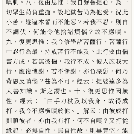
。
、
：
，
嗔刺
八
復
由
思惟
我自發菩提心
為
一
。
，
切眾生荷負重擔
設地獄苦尚為他受
況
此
，
？
，
小苦
遂違本誓而不能忍
若我不忍
則自
，
？
。
不調伏
何能令他捨諸煩惱
故不應嗔
、
：
，
九
復
更思惟
我今修學諸菩薩行
菩薩行
，
。
中忍行
為最
持戒苦行不能及
此行要由惱
，
，
。
害方成
若無彼惱
我行不成
彼人施我大
，
，
，
，
行
應復愧
謝
若不慚謝
亦負深愆
何乃
？
。
：
背恩反嗔惱
甚
為不可
經云
提婆達多為
。
。
、
大善知識
斯之謂
也
十
復更思惟
因
無
，
：「
，
性
經云
由手刀杖及
以我身
故得成
。
。」
：
打
我今不應橫瞋於他
解云
由彼成打
，
，
？
則瞋彼者
亦由我有打
何不自嗔
又打從
，
，
，
。
緣起
必無自性
無自性故
則畢竟空
能