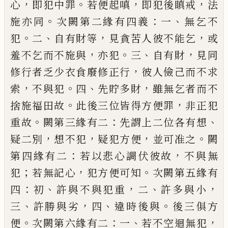
，
。
，
，
心
即犯中罪
若便起嗔
即犯後瞋戒
法
。
：
、
施亦同
次闕第二緣有四義
一
無乞不
。
、
，
，
犯
二
自有財等
見
貪
苦人彼不能乞
或
，
。
、
，
羞不乞
而不施與
亦犯
三
自有財
見同
，
修行者乏少
衣食廢修正行
彼人儉己而不求
，
。
、
，
索
不
與
犯
四
先貯多財
雖無乞者而不
。
，
捨施福田故
此
後三位皆得方便罪
非正犯
。
：
、
重
故
闕第三緣
有二
先謂上二位各有想
，
，
，
。
疑二別
想不犯
疑
犯方便
並可准之
闕
：
，
第四緣有二
若以悲心
調伏彼故
不與無
；
，
。
犯
若無記心
犯方便可知
次闕第五緣有
：
、
，
、
，
四
初
許與不與犯重
二
許多
與小
、
，
、
。
三
許勝與劣
四
違時後與
後三俱方
。
：
、
，
便
次闕第六緣有二
一
若不空迴無犯