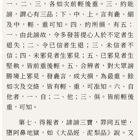
、
、
，
。
、
一
二
三
各如次前輕後重
三
約能
，
：
、
、
。
、
謗
謂心有三品
下
中
上
言有麁
細
，
、
。
、
，
：
及
中
輕
重可知
四
約所損
有五
、
，
一
由此謗故
令
多發菩提心人於不定者生
；
、
；
、
退失
二
令已信
者生退
三
未信者不
；
、
；
、
信
四
未邪見者生邪見
五
已邪見者生
。
。
、
，
堅執
皆前重後輕
五
合辨者
對大眾謗
，
，
，
。
勝境上邪見
發麁言
成大損
為最
重
餘
，
、
，
。
、
如次及交絡
皆有輕
重
可准知
六
自
，
、
；
、
；
、
。
他
者
一
自
二
他
三
俱
皆前輕後
，
。
重
可知
、
，
，
，
第七
得報者
誹謗三寶
罪同五逆
，
《
．
》
。
墮阿鼻地獄
如
大品經
泥梨品
說
又