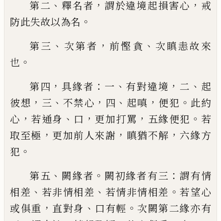
、
，
，
第二
釋名
者
謂於違境起損害心
戒
。
防此失故以為名
、
，
、
第三
次第者
前慳貪
次瞋恚故來
。
也
，
：
、
，
、
第四
具緣者
一
有對違境
二
起
，
、
，
、
，
。
彼想
三
不禁心
四
起嗔
便犯
此約
，
、
，
，
。
心
若通身
口
更加打罵
五緣
便犯
若
，
，
，
取至極
更加前人來謝
瞋猶不解
六
緣方
。
犯
、
。
：
第五
闕緣者
闕初緣者有三
謂有
情
、
、
。
相差
若非情相差
若情非情相差
若望心
，
、
。
或俱重
直對身
口有輕
次闕第二緣亦有