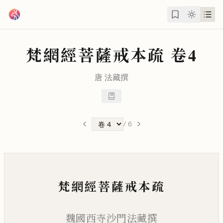
跳到主要內容
梵網經菩薩戒本疏
卷4
唐
法藏
撰
/
6
梵網經菩薩戒本疏
魏國西寺沙門法藏撰