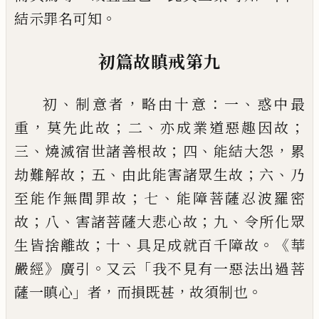
。
結示罪名可知
初篇故瞋戒第九
、
，
：
、
初
制意者
略由十意
一
惑中最
，
；
、
；
重
莫先此故
二
亦成業道惡趣因故
、
；
、
，
三
燒滅宿世諸善根
故
四
能結大怨
累
；
、
；
、
劫難解故
五
由此能害諸
眾生故
六
乃
；
、
至能作無間罪故
七
能障菩薩
忍波羅密
；
、
；
、
故
八
害諸菩薩大悲心故
九
令所
化眾
；
、
。《
生皆捨離故
十
具足成就百千障故
華
》
。
「
嚴經
廣引
又云
我不見有一惡法出過菩
」
，
，
。
薩
一瞋心
者
而損既甚
故須制也