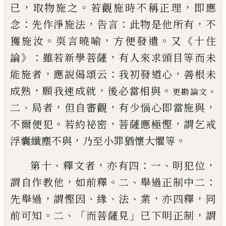
，
。
，
已
取物
施之
若觀施時不稱正理
即應
：
，
：
，
念
先作淨施
法
告言
此物是他所有
不
。
，
。
《
獲施汝
耎言曉喻
方便發遣
又
十住
》：
，
論
雖若新學菩薩
有人來
求頭目等而未
，
：
，
能施者
應說偈頌云
我初發
道心
善根未
，
，
。
成熟
願我速成就
後必當相
與
。
更勘論文
、
，
，
，
二
局者
但自審觀
有少惱心即當施
與
。
，
，
不爾便犯
若約祕密
菩薩應極慳
謂乞戒
，
。
浮囊纖塵不與
乃至小罪猶懷大懼等
、
，
：
、
，
第
十
釋文者
亦有四
一
明犯位
，
。
、
：
謂自作教他
如
前釋
二
舉過正制中二
，
、
、
、
，
，
先舉過
謂慳因
緣
法
業
亦四釋
同
。
、「
」
，
前可知
二
而菩薩見
已下明
正制
謂