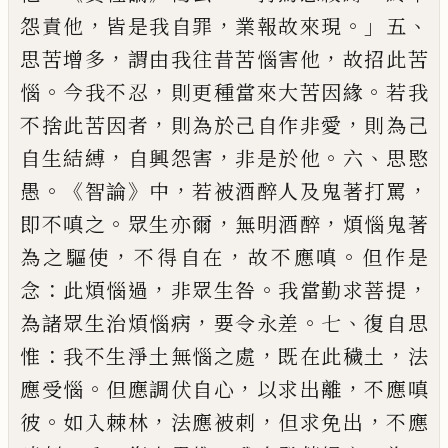
，
，
。」
、
怨責他
皆是我自罪
業報故來
現
五
，
，
思苦增多
謂由我往昔苦惱害他
故招
此苦
。
，
。
惱
今我不忍
則更種當來大苦因緣
若
我
，
，
不捨此苦因者
則為於己自作非愛
則為
己
，
，
。
、
自生結縛
自興怨害
非是於他
六
思愍
。
《
》
，
，
愚
智論
中
若被酒醉人及鬼著打罵
。
，
，
即不嗔之
眾生亦爾
無明酒醉
煩惱鬼著
，
，
。
為之驅使
不
得自在
故不應嗔
但作是
：
，
。
，
念
此煩惱過
非眾
生咎
我當勤求菩提
，
。
、
為諸眾生治煩惱病
要
令永差
七
復自思
：
，
，
惟
我不生淨土無惱之處
既在此穢土
法
。
，
，
應受惱
但應調伏自心
以求
出離
不應嗔
。
，
，
，
彼
如入棘林
法應被刺
但求免
出
不應