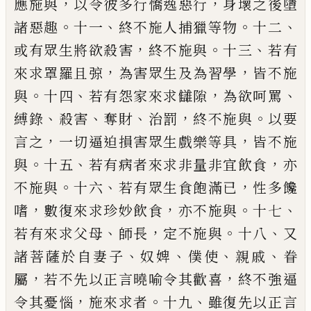
，
，
應施與
以令彼多行憍逸惡行
身壞之後墮
。
、
。
、
諸惡趣
十一
終不施人捕獵等物
十二
，
。
、
或有眾生將
欲殺害
終不施與
十三
若有
，
，
來求罩羅
且
弶
為害眾生及為習學
皆不施
。
、
，
、
與
十四
若有
怨家來求讎隙
為欲呵罵
、
、
、
，
。
縛
錄
殺害
奪財
治
罰
終不施與
以要
，
，
言之
一切逼迫損害眾生
戲樂等具
皆不施
。
、
，
與
十五
若有病者來求非
量非宜飲食
亦
。
、
，
不施與
十六
若有眾生食飽
滿已
性多饞
，
，
。
、
嗜
數復來求珍妙飲食
亦不施
與
十七
、
，
。
、
若有來求父母
師長
定不施與
十八
又
、
、
、
、
諸菩薩於自妻子
奴婢
僕使
親戚
眷
，
，
屬
若
不先以正言曉喻令其歡喜
終不強逼
，
。
、
令其
憂惱
施來求者
十九
雖復先以正言