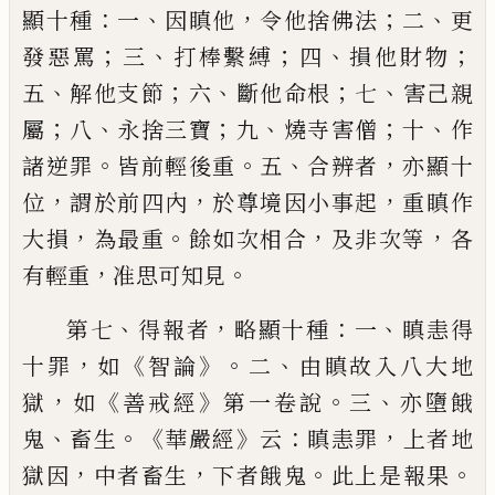
：
、
，
；
、
顯十種
一
因瞋他
令他捨佛法
二
更
；
、
；
、
；
發惡罵
三
打棒
繫縛
四
損他財物
、
；
、
；
、
五
解他支節
六
斷他命根
七
害己親
；
、
；
、
；
、
屬
八
永捨三寶
九
燒寺害僧
十
作
。
。
、
，
諸逆罪
皆前輕後重
五
合辨者
亦顯十
，
，
，
位
謂
於前四內
於尊境因小事起
重瞋作
，
。
，
，
大損
為最
重
餘如次相合
及非次等
各
，
。
有輕重
准思可
知見
、
，
：
、
第七
得報者
略顯十種
一
瞋恚得
，
《
》。
、
十
罪
如
智論
二
由瞋故入八大地
，
《
》
。
、
獄
如
善戒經
第一卷說
三
亦墮餓
、
。《
》
：
，
鬼
畜生
華嚴經
云
瞋恚
罪
上者地
，
，
。
。
獄因
中者畜生
下者餓鬼
此上是
報果