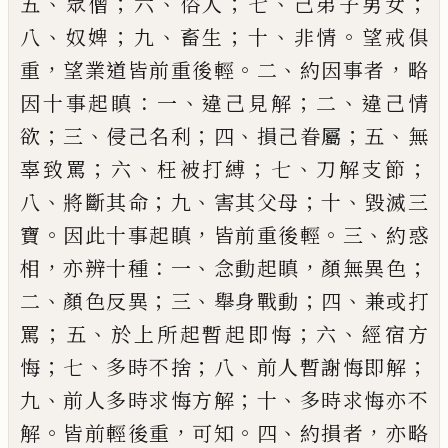
、
；
、
；
、
；
五
眾僧
六
俗人
七
己弟子男
女
、
；
、
；
、
。
八
奴婢
九
畜生
十
非情
望戒俱
，
。
、
，
重
望業
道皆前重後輕
二
約因事者
略
：
、
；
、
因十事起瞋
一
違己見解
二
違己情
；
、
；
、
；
、
欲
三
侵己名利
四
損
己眷屬
五
無
；
、
；
、
；
辜致罵
六
枉被打縛
七
刀解支
節
、
；
、
；
、
八
將斷其命
九
害其父母
十
毀滅三
。
，
。
、
寶
因
此十事起瞋
皆前重後輕
三
約惑
，
：
、
，
；
相
亦辨十
種
一
念動起瞋
顏無異色
、
；
、
；
、
二
顏色反異
三
舉
身戰動
四
兼或打
；
、
；
、
罵
五
於上所起暫起即悔
六
經宿方
；
、
；
、
；
悔
七
多時不捨
八
前人暫謝悔即
解
、
；
、
九
前人多時求悔方解
十
多時求悔亦不
。
，
。
、
，
解
皆前輕後重
可知
四
約損者
亦略