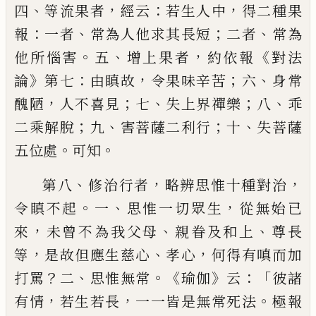
、
，
：
，
四
等流果者
經云
若生人中
得二種果
：
、
；
、
報
一者
常為人他求其長短
二者
常為
。
、
，
《
他所
惱害
五
增上果者
約依報
對法
》
：
，
；
、
論
第七
由瞋
故
令果味辛苦
六
身常
，
；
、
；
、
醜陋
人不喜見
七
失
上界禪樂
八
乖
；
、
；
、
二乘解脫
九
害菩薩二利行
十
失菩薩
。
。
五位處
可知
、
，
，
第八
修治行者
略
辨思惟十種對治
。
、
，
令瞋不起
一
思惟一切眾
生
從無始已
，
、
、
來
未曾不為我父母
親眷及和
上
尊長
，
、
，
等
是故但應生慈心
孝心
何得有嗔
而加
？
、
。《
》
：「
打罵
二
思惟無常
瑜伽
云
彼諸
，
，
。
有情
若
生若長
一一皆是無常死法
極報