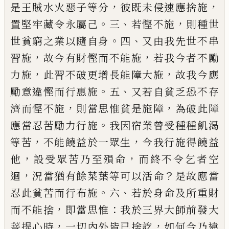
，
，
是王賊水火惡
子等分
彼既未侵速應捨施
。
、
，
置堅牢藏令永
屬己
三
若慳不施
則種世
。
、
世貧窮之業以隨
自身
四
又由我先世不串
，
，
習施
故今有財慳
而不能施
若我今者不勵
，
，
力施
此習不破更
增長能障大施
故我今應
。
、
勵意違慳而行惠
施
五
又若自貧乏恐不存
，
，
濟而慳不施
則當
思惟貧是施障
為破此障
。
應當忍苦勵力行
施
我因宿業曾受種種飢渴
，
，
等苦
不能饒益
於一眾生
今我行施得饒益
，
，
他
設受眾苦乃
至殞命
而終不令乞者空
，
？
迴
況當猶有餘菜
葉等可以活命
是故應當
。
、
忍此貧苦而行布
施
六
若於身命及所重財
，
：
而不能捨
即當思
惟
我於三界大師前發大
，
，
菩提心時
一切內
外皆已捨訖
如何今乃違