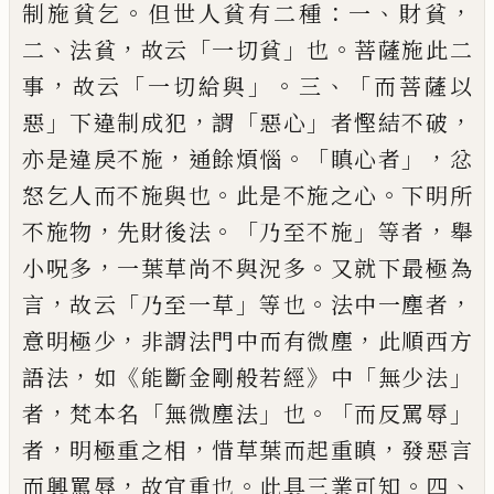
。
：
、
，
制施貧乞
但世人貧有二種
一
財貧
、
，
「
」
。
二
法貧
故云
一切貧
也
菩薩施此二
，
「
」。
、「
事
故云
一切給與
三
而菩薩以
」
，
「
」
，
惡
下違制成犯
謂
惡
心
者慳結不破
，
。「
」，
亦是違戾不施
通餘煩惱
瞋
心者
忿
。
。
怒乞人而不施與也
此是不施之心
下明所
，
。「
」
，
不施物
先財後法
乃至不施
等者
舉
，
。
小呪多
一葉草尚不與況多
又就下最極為
，
「
」
。
，
言
故云
乃至一草
等也
法中一塵者
，
，
意明極
少
非謂法門中而有微塵
此順西方
，
《
》
「
」
語法
如
能斷金剛般若經
中
無少法
，
「
」
。「
」
者
梵本名
無微
塵法
也
而反罵辱
，
，
，
者
明極重之相
惜草葉而
起重瞋
發惡言
，
。
。
、
而興罵辱
故宜重也
此具三
業可知
四