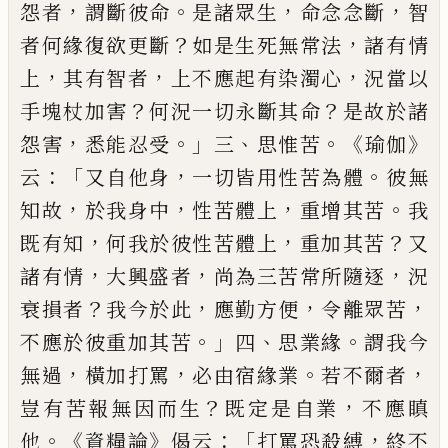
，
。
，
，
怨者
謂斷
彼命
是諸眾生
命念念斷
智
？
，
者何緣復欲更
斷
如是生死無常法
諸有情
，
，
，
上
其有智者
上
不應起有染濁心
況當以
？
？
手塊杖加害
何況
一切永斷其命
是故於諸
，
。」
、
。《
》
怨害
悉能忍受
三
思惟苦
瑜伽
：「
，
。
云
又自他身
一切皆用性苦為
體
彼無
，
，
，
。
知故
於我身中
性苦體上
重增其苦
我
，
，
？
既有知
何我於彼性苦體上
重加其苦
又
，
，
，
諸有情
大興盛者
尚為三苦常所隨逐
況
？
，
，
，
衰
損者
我今於此
應勤方便
令離眾苦
。」
、
。
不應於
彼重加其苦
四
思業緣
謂我今
，
，
。
，
無過
橫加打
罵
必由宿緣業
若不爾者
？
，
豈有苦報無因而
生
既定是自業
不應瞋
。《
》
：「
，
他
資糧論
偈云
打罵
恐殺縛
終不