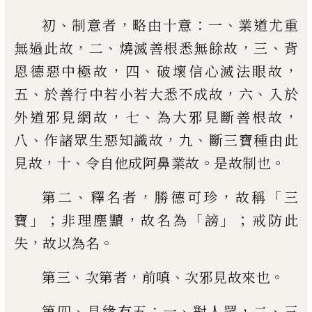
、
，
：
、
初
制意者
略由十意
一
業道尤重
，
、
，
、
無過此故
二
燒滅善根悉無餘故
三
背
，
、
，
恩德惡中極故
四
破壞信心滅法眼故
、
，
、
五
於善行中若小若
大悉不成故
六
入於
，
、
，
外道邪見網故
七
為大
邪見斷善根故
、
，
、
八
作諸眾生惡知識故
九
斷
三寶種由此
，
、
。
。
見故
十
令自他成阿鼻業故
是
故制也
、
，
，
「
第二
釋名者
勝德可珍
故稱
三
」；
，
「
」；
寶
非理塵黷
故名為
謗
戒防此
，
。
失
故以為名
、
，
、
。
第三
次第者
前嗔
次邪見故來也
、
：
、
，
、
第四
具緣
有五
一
對人眾
二
三