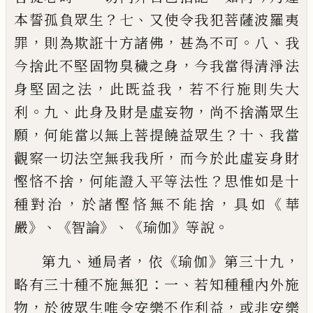
？
、
本誓孤負眾生
七
又使令我犯菩薩波羅夷
，
，
。
、
罪
則為欺誑十方
諸佛
甚為不可
八
我
，
今捨此不堅固物臭穢
之身
今我當得清淨法
，
，
身堅固之法
此既益
我
若不行施則失大
。
、
，
利
九
此身及財是虛妄
物
尚不捨滿眾生
，
？
、
願
何能當以無上菩提饒
益眾生
十
我當
，
觀察一切法空無我我所
而
今於此虛妄身財
，
？
慳悋不捨
何能證入平等
法性
思惟如是十
，
，
《
種對治
於諸慳悋無不能
捨
具如
華
》、《
》、《
》
。
嚴
智論
瑜伽
等說
、
，
《
》
，
第九
通局者
依
瑜伽
第三十九
：
、
略有三十種不施無犯
一
若知種種內外施
，
，
物
於彼眾生唯令安樂不作
利益
或非安樂