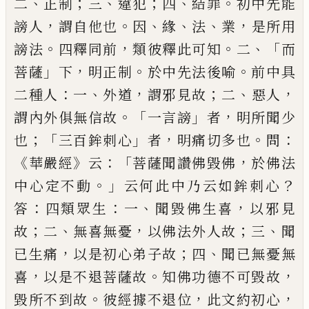
、
；
、
；
、
。
二
正制
三
違犯
四
結
罪
初中先能
，
。
、
、
、
，
謗人
謂自他也
因
緣
法
業
是所
用
。
，
。
、「
謗法
四釋同前
類彼釋此可知
二
而
」
，
。
。
菩薩
下
明正制
於中先法後喻
前中具
：
、
，
；
、
，
二種人
一
外道
謂邪見故
二
惡人
。「
」
，
謂內外俱無信故
一
言謗
者
明所聞少
；「
」
，
。
：
也
三百鉾刺心
者
明痛切
多也
問
《
》
：「
，
華嚴經
云
菩薩聞讚佛毀佛
於佛法
。」
？
中心定不動
云何此中乃云如鉾刺心
：
：
、
，
答
四
類眾生
一
聞毀佛生喜
以邪見
；
、
，
；
、
故
二
無喜無
憂
以佛法外人故
三
聞
，
；
、
已生痛
以是初心弟
子故
四
聞已無憂無
，
。
，
喜
以是不退菩薩故
知
佛功德不可毀故
。
，
，
毀所不到故
彼經據不退
位
此文約初心