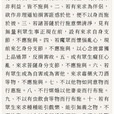
，
。
、
，
非利益
皆不施與
二
若有來
求為伴侶
，
欲作非理逼迫損害誑惑於他
便
不以身而施
。
、
，
於彼
三
若諸菩薩於行施意樂
清淨
見有
，
無量利眾生事正現在前
設有來
求自身支
，
。
、
，
節
不應施與
四
若魔眾而懷惱亂
心
現
，
，
前來乞身分支節
不應施與
以心念彼
當獲
，
。
、
上品過罪
反損害故
五
或有眾生癡狂
心
，
，
。
、
亂
來求菩薩身分支節
不應施與
六
若
，
有
眾生或為自害或為害他
來求毒藥火刀酒
，
。
、
等物
不應施與
七
不以他物如同意物而
。
、
。
行
惠施
八
不行媒婚以他妻妾而行布施
、
。
、
九
不
以有虫飲食等物而行布施
十
若有
、
，
眾生來
求種種能引戲樂
能引無義之物
不