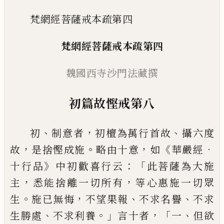
梵網經菩薩戒本疏第四
梵網經菩薩戒本疏第
四
魏國西寺沙門法藏撰
初篇故慳戒第八
、
，
、
初
制意者
初檀為萬行首故
攝六度
，
。
，
《
．
故
是捨
慳成施
略由十意
如
華嚴經
》
：「
十行品
中初
歡
喜行云
此菩薩為大施
，
，
主
悉能捨離一切所
有
等心惠施一切眾
。
，
、
、
生
施已無悔
不望果報
不求名譽
不求
、
。」
，「
、
生勝處
不求利養
言十者
一
但欲