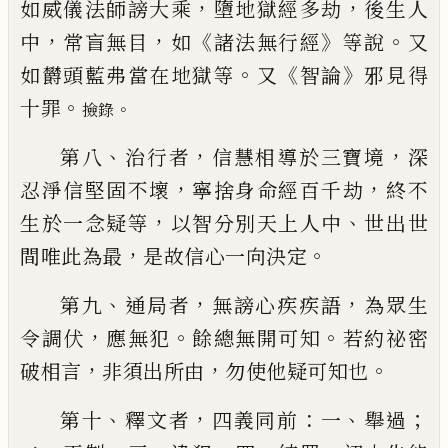
，
，
如威儀法師謗大乘
墮
地獄經多劫
後生人
，
，
《
》
。
中
常盲無目
如
諸法無
行經
等說
又
。
《
》
如欝頭藍弗當在地獄等
又
智
論
邪見得
。
十罪
。
撿錄
、
，
，
第八
治行者
信慧相導
於三寶境
深
，
，
忍淨信堅固不壞
寧捨身命經
百千劫
終不
，
、
生於一念疑等
以智分別天上
人中
世出世
，
。
間唯此為最
是故信心一向決
定
、
，
，
第九
通局者
無謗心疾疾語
為眾生
，
。
。
令
調伏
應無犯
餘總無開可知
若約祕密
，
，
。
破相
言
非須出所由
勿使他疑可知也
、
，
：
、
；
第十
釋
文者
四義同前
一
舉過