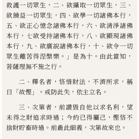
，
、
，
、
救護一切眾生
二
欲攝取一切眾生
三
，
、
，
欲饒益一切眾生
四
欲學一切諸佛本行
、
，
、
五
欲正心憶念諸佛本行
六
欲清淨諸佛
，
，
、
本行
七欲受持諸佛本行
八
欲顯現諸佛
，
、
，
、
本行
九
欲廣說諸佛本行
十
欲令一切
。」
。
，
眾生離苦得
涅槃樂
是為十
由此當知
。
菩薩理無不施之
行
、
，
，
，
二
釋名者
悋惜財法
不濟所求
稱
「
」。
，
。
曰
故
慳
戒防此
失
依主立名
、
，
，
三
次第者
前讚毀
自他以求名利
望
；
，
未得之財追求時過
今約
已得屬己
慳悋不
。
，
。
捨財貯畜時過
前麁此細
義
次第故來也