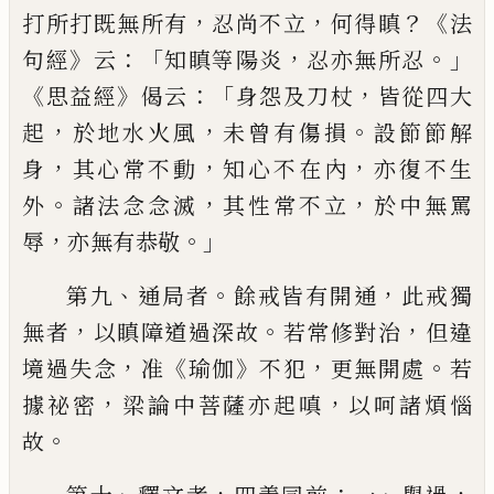
，
，
？《
打所打既無所有
忍尚不立
何得瞋
法
》
：「
，
。」
句
經
云
知瞋等陽炎
忍亦無所忍
《
》
：
「
，
思益經
偈云
身怨及刀杖
皆從四大
，
，
。
起
於地水火風
未曾
有傷損
設節節解
，
，
，
身
其心常不動
知心不在
內
亦復不生
。
，
，
外
諸法念念滅
其性常不立
於
中無罵
，
。」
辱
亦無有恭敬
、
。
，
第九
通局者
餘戒
皆有開通
此戒獨
，
。
，
無者
以瞋障道過深故
若
常修對治
但違
，
《
》
，
。
境過失念
准
瑜伽
不犯
更無
開處
若
，
，
據祕密
梁論中菩薩亦起嗔
以呵諸
煩惱
。
故