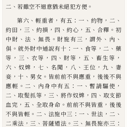
、
。
二
若雖
空不迴意猶未絕犯方便
、
，
：
、
，
、
第六
輕重者
有
五
一
約物
二
，
、
，
、
，
、
。
約田
三
約損
四
約心
五
合釋
初
、
、
。
，
、
、
中財
法
無畏
財施有三
謂外
內
。
：
、
，
、
俱
就外財
中通說有十
一
食等
二
藥
，
、
，
、
，
、
，
等
三
衣等
四
財
等
五
畜生等
、
，
、
，
、
，
、
六
奴婢
七
名聞
八
王位
九
妻
，
、
。
，
妾
十
男女
皆前前不與應重
後後不與
。
、
：
、
，
應輕
二
內身中有五
一
暫請驅使
、
，
、
，
、
二
取髮
抓
等
三
將作奴婢
四
取支節
，
、
。
，
血完
五
全取身命
前
前不與皆重
後後
。
、
：
、
，
、
不與皆輕
二
法施中三
一
世法
二
，
、
。
、
：
二乘法
三
菩薩道法
三
無畏施亦三