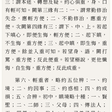
：
、
。
，
、
三
謂本迷
轉想及疑
約心俱重
身
口
。
：
、
有輕可知
闕第三緣有二
一
謂常勤修治
，
；
、
，
失念
應輕方
便
二
不勤修治
應重方
。
：
、
、
。
便
次闕第四緣有三
謂下
中
上
若起
，
，
；
、
，
下嗔心
即便生悔
輕方便
二
起下瞋
，
；
、
，
，
不生悔
重方便
三
起中瞋
即生悔
重
。
。
、
，
方便
餘並入重可知
若望身
語
闕打
，
；
。
，
罵
重方
便
反此便重
若望極說
更他懺
，
，
；
。
悔
自生悔
重
方便
反此成重
、
，
：
、
第六
輕重者
略約五位辨
一
約
；
、
；
、
；
、
境
二
約因事
三
約惑相
四
約成
；
、
。
，
：
、
損
五
合
辨
初中
瞋境略十種
一
賢
；
、
；
、
；
、
；
聖
二
二師
三
父
母
四
傳法人