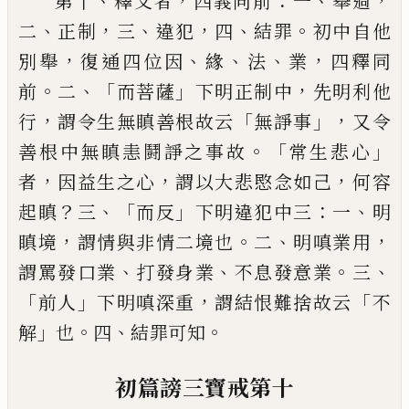
、
，
：
、
，
第十
釋文者
四義同前
一
舉過
、
，
、
，
、
。
二
正制
三
違犯
四
結罪
初中自他
，
、
、
、
，
別舉
復通四
位因
緣
法
業
四釋同
。
、「
」
，
前
二
而菩薩
下明正制
中
先明利他
，
「
」，
行
謂令生無瞋善根故云
無諍
事
又令
。「
」
善根中無瞋恚鬪諍之事故
常生悲
心
，
，
，
者
因益生之心
謂以大悲愍念如己
何容
？
、「
」
：
、
起瞋
三
而反
下明違犯中三
一
明
，
。
、
，
瞋境
謂情
與非情二境也
二
明嗔業用
、
、
。
、
謂罵發口業
打
發身業
不息發意業
三
「
」
，
「
前人
下明嗔深重
謂
結恨難捨故云
不
」
。
、
。
解
也
四
結罪可知
初篇謗三寶戒第十