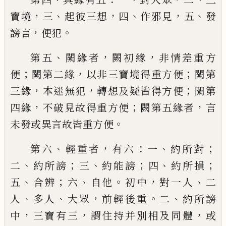
，
、
，
、
，
、
寶境
三
起彼三想
四
作
邪見
五
發
，
。
謗言
便犯
、
，
，
第五
闕緣者
闕初緣
非情差重方
；
，
；
便
闕第二緣
以非三寶境得重方
便
闕第
，
，
；
三緣
本迷無犯
轉想及疑皆得方便
闕第
，
；
，
四緣
不破見故得重方便
闕第五緣者
言
。
未發或異言故皆重方便
、
，
：
、
；
第六
輕重者
有
六
一
約所對
、
；
、
；
、
；
二
約所謗
三
約能謗
四
約所
損
、
；
、
。
，
、
五
合辨
六
自他
初中
對一人
二
、
、
，
。
、
人
多人
大
眾
前輕後重
二
約所謗
，
，
，
中
三寶有三
謂住持
并別相及同體
或