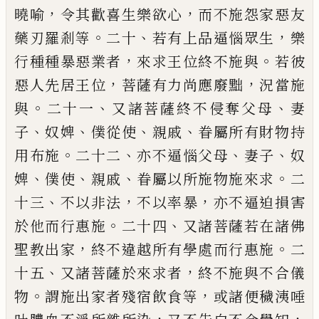
，
，
曉喻
令
其歡喜生樂欲心
而不施怨家惡友
。
、
，
藥刃羅
剎等
二十
若有上品逼惱眾生
樂
，
。
行種種暴
惡業者
來求王位終不施與
若彼
，
，
惡人先居
王位
菩薩有力尚應廢黜
況當施
。
、
、
與
二十一
又諸菩薩終不侵奪父母
妻
、
、
、
、
子
奴婢
僕從使
親
戚
眷屬所有財物持
。
、
、
、
用布施
二十二
亦不逼
惱父母
妻子
奴
、
、
、
。
婢
僕使
親戚
眷屬以所施物施
來求
二
、
，
，
十三
不以非法
不以率暴
亦不逼迫
損害
。
、
於他而行惠施
二十四
又諸菩薩若
在
諸佛
，
。
聖教出家
終不違越所有學處而行惠
施
二
、
，
十五
又諸菩薩於來求者
終不施與不
合儀
。
，
物
謂施出家者殘宿飲食等
或諸便穢
洟
唾