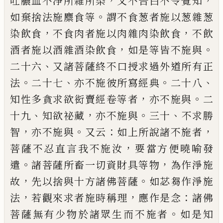
，
，
吐膿血不淨所雜所染
又不告白不令
覺知
。
如棄捨法施麋食等
謂不食葱者施以
葱雜葱
，
，
染飲食
不食肉者施以肉雜肉染飲
食
不飲
，
。
酒者施以酒雜酒染飲食
如是等皆
不施與
、
二十六
又諸菩薩終不口授求過外
道所有正
。
、
。
、
法
二十七
亦不施彼所寫經典
二
十八
，
。
知性多貪求欲衒賣經卷等者
亦不施
與
二
、
，
。
、
十九
知欲祕藏
亦不施與
三十
不求勝
，
。
：
，
智
亦不施與
又云
如上所說諸不施者
，
菩薩
不忍直言我不施汝
要當方便曉喻發
。
，
遣
諸
菩薩所畜一切資財具等物
為作淨施
，
。
故
先
以捨與十方諸佛菩薩
如苾芻作淨施
，
，
：
法
若
觀來求者施時稱理
應作是念
諸佛
。
菩薩無
有少物於諸眾生而不施者
如是知