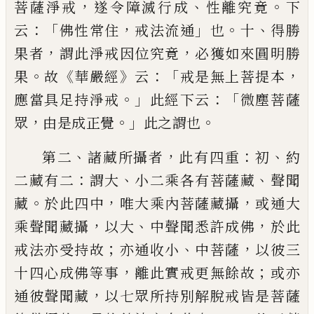
，
、
。
菩薩淨戒
遂令障滅行成
性離究竟
下
：
「
，
」
。
、
云
佛性常住
戒法流通
也
十
得勝
，
，
果者
謂此淨
戒因位究竟
必獲如來圓明勝
。
《
》
：「
，
果
故
華嚴經
云
戒是無上菩提本
。」
：「
應當具足持淨戒
此經
下云
微塵菩薩
，
。」
。
眾
由是成正覺
此之謂也
、
，
：
、
第二
諸藏所攝者
此有四重
初
約
：
、
、
二藏有二
謂大
小二乘各有菩薩藏
聲聞
。
，
，
藏
於此四中
唯大乘內菩薩藏攝
或通大
，
、
，
乘聲聞藏攝
以
大
中聲聞悉許成佛
於此
；
、
，
戒法亦受持故
亦
通收小
中菩薩
以彼三
，
；
十四心成佛等事
離
此實戒更無餘故
或亦
，
通彼聲聞藏
以七眾
所持別解脫戒皆是菩薩