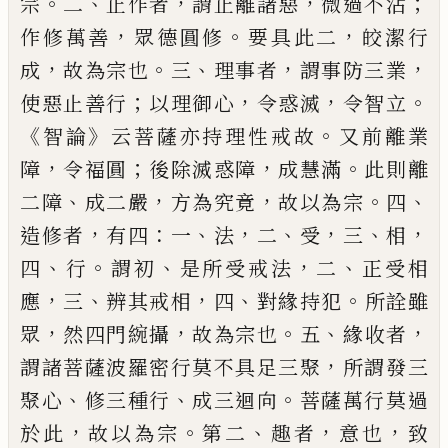
。
、
，
，
；
宗
二
止作者
謂止離
諸惡
微過不沾
，
。
，
作修萬善
眾德圓修
要具此
二
皎潔行
，
。
、
，
，
成
故為宗也
三
理事者
謂事防三
業
；
，
，
。
使惡止善行
以理御心
令惑滅
令
智立
《
》
。
智
論
云菩薩亦持理性戒故
又前離業
，
；
，
。
障
令福
圓
後除滅惑障
成慧滿
此則離
、
，
，
。
、
二障
成二嚴
方為究竟
故以為宗
四
，
：
、
，
、
，
、
，
造修者
有四
一
法
二
受
三
相
、
。
、
，
、
四
行
謂初
是所受戒法
二
正受相
，
、
，
、
。
應
三
辨其戒相
四
對緣持犯
所詮雖
，
，
。
、
，
眾
然四門
綩
攝
故為宗也
五
緣
收者
，
謂諸菩薩波羅
密行莫不具足三聚
所謂發三
、
、
。
聚心
修三種
行
成三迴向
菩薩萬行莫過
，
。
、
，
，
於此
故以為宗
第二
趣者
意也
致