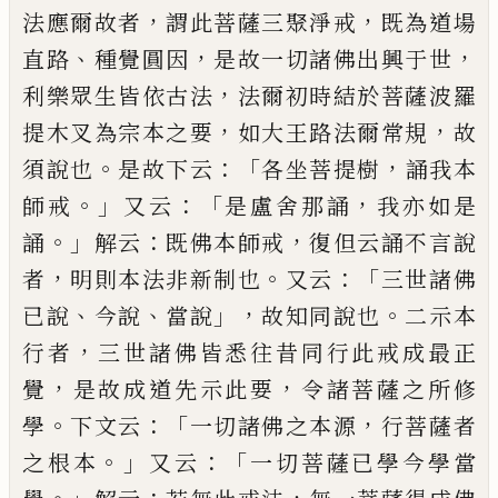
，
，
法應爾故者
謂此
菩薩三聚淨戒
既為道場
、
，
，
直路
種覺圓因
是故
一切諸佛出興于世
，
利樂眾生皆依古法
法爾
初時結於菩薩波羅
，
，
提木叉為宗本之要
如
大王路法爾常規
故
。
：「
，
須說也
是故下云
各坐
菩提樹
誦我本
。」
：「
，
師戒
又云
是盧舍那誦
我亦
如是
。」
：
，
誦
解云
既佛本師戒
復但云誦不言說
，
。
：「
者
明則本法非新制也
又云
三世諸佛
、
、
」，
。
已說
今說
當說
故知同說也
二示本
，
行者
三世諸
佛皆悉往昔同行此戒成最正
，
，
覺
是故成道
先示此要
令諸菩薩之所修
。
：「
，
學
下文云
一切
諸佛之本源
行菩薩
者
。」
：「
之根本
又云
一切菩
薩已學今學當