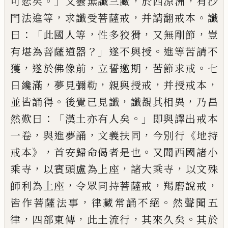
。」
，
，
可悲矣
又曇
無讖三藏
於西涼洲
有沙
，
，
。
門法進等
求讖受菩
薩戒
并請翻戒本
讖
：「
，
，
，
曰
此國人等
性多狡猾
又無剛節
豈
？」
。
有堪為菩薩道器
遂不與授
進
等苦請不
，
，
，
。
獲
遂於佛像前
立誓邀期
苦節求
戒
七
，
，
，
，
日纔滿
夢見彌勒
親與授戒
并授戒本
。
，
，
並皆誦得
後覺已見讖
讖覩其相異
乃
昌
：「
。」
然
歎曰
漢土亦有人矣
即與譯出戒本
，
，
，
《
一卷
與
進夢誦
文義扶同
今別行
地持
》，
。
戒本
首安歸
命偈者是也
又聞西國諸小
，
，
，
乘寺
以賓頭盧
為上座
諸大乘寺
以文殊
，
，
，
師利為上座
令眾
同持菩薩戒
羯磨說戒
，
。
皆作菩薩法事
律藏
常誦不絕
然聲聞五
，
，
，
。
律
四部東傳
此土流行
其來久矣
其於