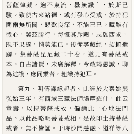
，
，
，
菩薩律藏
逈不東流
曇無讖
言
於斯已
。
，
，
驗
致使古來諸德
或有發心受戒
於持犯
，
，
。
闇爾無所聞
悲歎良深
不能已已
藏
雖有
，
，
，
，
微心
冀茲勝行
每慨其斥闕
志願西求
，
。
，
既不果遂
情莫能已
後備尋藏經
捃摭遺
，
，
躅
集菩薩毘尼藏二十卷
遂見有菩薩戒
。
，
，
，
本
自
古諸賢
未廣解釋
今敢竭愚誠
聊
，
，
。
為述讚
庶
同業者
粗識持犯耳
、
。
第九
明傳譯緣起者
此經於大秦姚興
，
，
弘始
三年
有西域三藏法師鳩摩羅什
此云
，
，
童壽
以持菩薩戒故
偏誦此一心地法門
。
，
品
以此
品略明菩薩戒相
是故印土持菩薩
，
。
、
戒者
無
不皆誦
于時沙門慧融
道祥等八