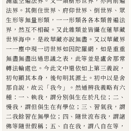
。
，
滿虛空遍法
界
又一類樹形世界
亦同前遍
。
、
、
、
法界
其側住
世界
府仰世界
倒世界
眾
，
生形等無量形類
一一形類各各本類普遍法
，
。
界
然互不相礙
又此雜類並皆攝在蓮華藏
，
。
世界海中
是故
華藏亦說無盡
又以華藏界
，
一一塵中現一
切世界如因陀羅網
如是重重
，
無盡
無盡
出過思議之表
此等並是盧舍那常
。
，
轉法輪
處也
今此文中還依如上第三義
說
，
。
初句顯
其本身
後句明其源土
初中以是舍
，
「
」。
那自說
故云
我今
然通辨我義略有六
：
、
，
；
、
種
一
執我
謂
分別俱生在於凡位
二
，
；
、
，
慢我
謂但俱生在有
學位
三
習氣我
謂
；
、
，
二我餘習在無學位
四
隨
世流布我
謂諸
；
、
，
，
佛等隨世假稱
五
自在我
謂
八自在等