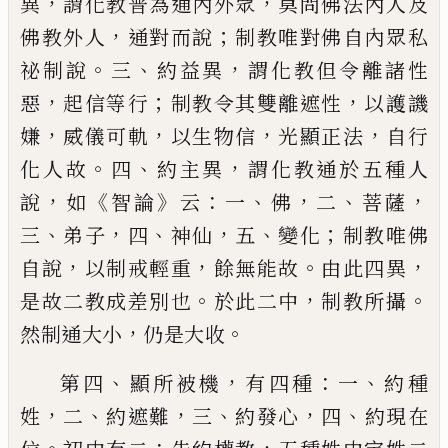
，
，
異
謂化教普為通內外眾
莫問佛
法內人及
，
；
佛教外人
通對而說
制教唯對佛
自內眾私
。
、
，
祕制說
三
約益異
謂化教但令離
諸性
，
；
，
惡
起信等行
制教令其雙離遮性
以護
譏
，
，
，
，
嫌
威儀可軌
以生物信
光顯正法
自行
。
、
，
化
人故
四
約主異
謂化教通於五種人
，
《
》
：
、
，
、
，
說
如
智
論
云
一
佛
二
菩薩
、
，
、
，
、
；
三
弟子
四
神仙
五
變化
制教唯佛
，
，
。
，
自說
以制戒輕重
餘無能故
由此
四異
。
，
。
是故二教成差別也
於此二中
制教所
攝
，
。
然制通大小
仍是大收
、
，
：
、
第四
顯所被機
有四種
一
約種
，
、
，
、
，
、
姓
二
約遮難
三
約發心
四
約現在