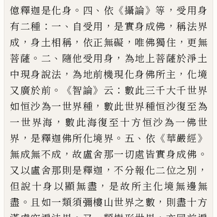
。
、
《
》
，
億釋迦是化身
四
依
攝論
等
受用身
：
、
，
，
有二種
一
自受用
是實身成佛
稱
法界
，
，
，
，
成
身土相稱
依正無礙
唯佛獨住
更無
。
、
，
菩薩
二
隨他受用身
為地上菩薩於淨土
，
，
中
現身說法
為地前機現化身佛所主
化境
。《
》
：
又
廣於前
智論
云
數此三千大千世界
，
如恒沙
為一世界種
數此世界種恒沙復至為
，
一世
界海
數此海復至十方恒沙為一佛世
，
。
、
《
》
界
是
釋迦佛所化境界
五
依
華嚴經
，
。
無成無不成
故盧舍那一切處皆實身成佛
，
，
又以盧舍那
則是釋迦
不分報化二位之別
，
但說十身以
顯無盡
是故所主化境無邊無
。
，
盡
且如一類
須彌樓山世界之數
則盡十方