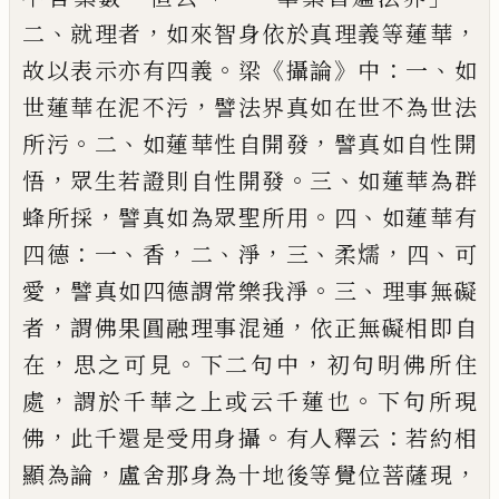
、
，
，
二
就理者
如來智身依於
真理義等蓮華
。
《
》
：
、
故以表示亦有四義
梁
攝論
中
一
如
，
世蓮華在泥不污
譬法界真如在世
不為世法
。
、
，
所污
二
如蓮華性自開發
譬真如
自性開
，
。
、
悟
眾生若證則自性開發
三
如蓮華
為群
，
。
、
蜂所採
譬真如為眾聖所用
四
如蓮華
有
：
、
，
、
，
、
，
、
四德
一
香
二
淨
三
柔
燸
四
可
，
。
、
愛
譬真如四
德謂常樂我淨
三
理事無礙
，
，
者
謂佛果圓融
理事混通
依正無礙相即自
，
。
，
在
思之可見
下
二句中
初句明佛所住
，
。
處
謂於千華之上或
云千蓮也
下句所現
，
。
：
佛
此千還是受用身攝
有人釋云
若約相
，
，
顯為論
盧舍那身為十地
後等覺位菩薩現