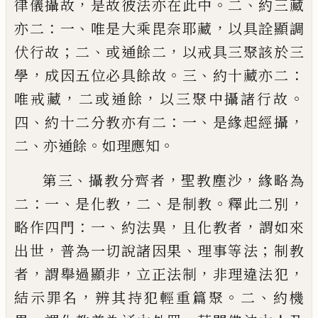
，
。
、
律儀攝故
是故彼
法亦在此中
二
約三藏
：
、
，
亦二
一
唯是大乘毘
奈耶藏
以具詮顯調
；
、
，
伏行故
二
或通餘二
以
戒具三聚該於三
，
。
、
：
學
成因五位必具餘故
三
約十藏亦
二
，
，
。
唯戒藏
二或通餘
以三聚中
攝諸行故
、
：
、
，
四
約十二分教亦有二
一
是緣起
經攝
、
。
。
二
亦通餘
如理應知
、
，
，
第三
攝教分齊者
聖教塵沙
緣
略為
：
、
，
、
。
，
二
一
是化教
二
是制教
釋此二別
：
、
，
，
略作四門
一
約
法異
且化教者
謂如來
，
、
；
出世
普為一切說諸
因果
理事等法
制教
，
，
，
，
者
謂舉過顯非
立正法
制
非理違
法
犯
，
。
、
結示罪名
辨其持犯輕重篇
聚
二
約機