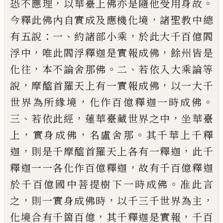
，
。
恐不應理
以華
臺上佛亦是隨他受用身故
，
今釋此佛內自
實成及應機化境
諸聖教中總
：
、
，
有五說
一
約
諸部小乘
於此大千百億閻
，
，
浮中
唯此閻浮
釋迦是實報成佛
餘州皆是
，
。
、
化往
本不論舍
那佛
二
若依入大乘論等
，
，
說
摩醯首羅天上
有一實報成佛
以一大千
，
。
世界為所
緣
境
化
作百億釋迦一時成佛
、
，
，
三
若依此經
蓮華
臺藏世界之中
坐華臺
，
，
。
上
實身成佛
名盧舍
那
其千華上千釋
，
，
迦
則是千摩醯首羅天上
各有一釋迦
此千
，
釋迦一一各化作百億釋
迦
故有千百億釋迦
。
於千百億國中菩提樹
下一時成佛
准此言
，
，
，
之
則一實身成佛時
以
千三千世界為主
，
，
化境合有千箇百億
其千
釋迦是實報
千百