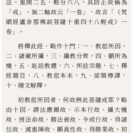
。
，
，
法
重開二五
輕分六八
具防止故
稱為
「
」，
「
」，
「《
戒
無二軸故云
一卷
故言
梵
》
網經盧舍
那佛說菩薩十重四十八輕戒
一
」。
卷
，
：
、
，
將釋此經
略作十門
一
教起所因
、
，
、
，
、
二
諸藏所
攝
三
攝教分齊
四
顯所為
，
、
，
、
，
、
機
五
能詮教體
六
所詮宗趣
七
釋
，
、
，
、
，
經題目
八
教起本末
九
部類
傳譯
、
。
十
隨文解釋
，
？
初教起所因者
何故
辨
此菩薩戒耶
略
，
、
、
由十
因
謂法應爾故
示本行故
攝大機
、
、
、
、
故
授法命
故
勝法被故
令成行故
得諸
、
、
、
。
位故
滅重障
故
顯真性故
得勝果故
初