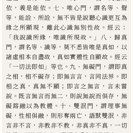
，
。
、
，
、
依
義是能依
七
唯
心門
謂名等
聲
，
、
，
等
能詮
所詮
無不皆是說聽
心識更互為
，
。
：
緣之所顯現
離此心識無別性
故
經云
「
，
。」
、
我說識所緣
唯識所現故
八
歸真
，
、
，
，
門
謂名等
識等
莫不悉皆唯是真如
以
，
。
諸虛相
本自盡故
真如實體性自顯故
經云
「
」
。
、
，
一切法
即如
等也
九
無礙門
謂即真
，
；
，
。
之相
相不礙存
即無言
言
言同法界
即
，
；
，
相之真
真無不顯
即言之無言
言未嘗
。
，
，
說
既言無言而無二
則
說無說而俱存
無
。
、
，
礙鎔融以為教體
十
雙泯
門
謂理事無
，
，
，
，
礙
性相俱融
則形奪兩亡
語默
雙泯
非
，
，
，
言非不言
非教非不教
非真非不
真
一切