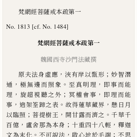
梵網經菩薩戒本疏第一
No. 1813 [cf. No. 1484]
梵網經菩薩戒本疏第
一
魏國西寺沙門法藏撰
，
；
原夫法身虛應
浹有岸以
㼼
形
妙智潛
，
。
，
通
極無邊而照象
至真明理
即事而能
，
；
，
理
旋超
視聽之外
冥權會事
即理而能
，
。
，
事
逈架筌蹄
之表
故得蓮華藏界
懸日月
；
，
。
以
臨照
菩提樹
王
開甘露而濟之
千華千
，
；
，
百億
盧舍那為本
身
十重四十八輕
釋迦
。
，
；
文為末化
不可說法
啟心地於毛端
不思