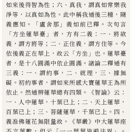
；
、
，
如來後得智為性
六
真我
謂真如
常樂我
，
。
，
淨等
以真如為性
此中稱我通後三
種
隨
。「
」
。
義應知
盧舍那
義如前已釋
次句言
「
」
，
：
、
方
坐蓮華臺
者
方有二義
一
將欲
，
；
、
，
。
義
謂方將等
二
正住義
謂方住等
今
，
「
」
。
依後義正在華上
故
云
方坐
也
蓮華臺
，
。
者
是十八圓滿中依止圓
滿
諸論二釋通有
：
、
，
、
，
、
三義
一
謂約事
二
就理
三
據無
。
，
礙
初約事者
謂如來所感大寶蓮華王
為所
。
。《
》
：
依止
然通辨蓮華總有四類
智論
云
、
，
；
、
，
一
人中蓮華
十葉已上
二
天上蓮華
；
、
，
。
、
百葉已
上
三
菩薩蓮華
千葉已上
四
。《
》
義准佛蓮花無
限量故
華嚴
中大蓮華座
，
「
」。
不言葉數
但云
一
一華葉皆遍法界