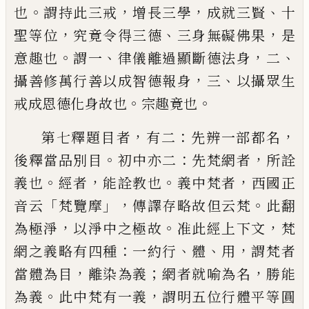
。
，
，
、
也
謂持此三戒
增長三學
成就三賢
十
，
、
，
聖等位
究竟令得三德
三身無
礙佛果
是
。
、
，
、
意趣也
謂一
律儀離過顯斷德法
身
二
，
、
攝善修萬行善以成智德報身
三
以攝
眾生
。
。
戒成恩德化身故也
宗趣竟也
，
：
，
第七釋題目者
有二
先辨一部都名
。
：
，
後釋當
品別目
初中亦二
先梵網者
所詮
。
，
。
，
義也
經者
能詮教也
義中梵
者
西國正
「
」，
。
音云
梵覽摩
傳譯存略故但云梵
此翻
，
。
，
為極淨
以淨中之
極故
准此經上下文
梵
：
、
、
，
網之義略有四種
一
約行
體
用
謂梵者
，
；
，
當體為目
離染為義
網者
就喻為名
勝能
。
，
為義
此中梵有一義
謂明五
位行體平等圓