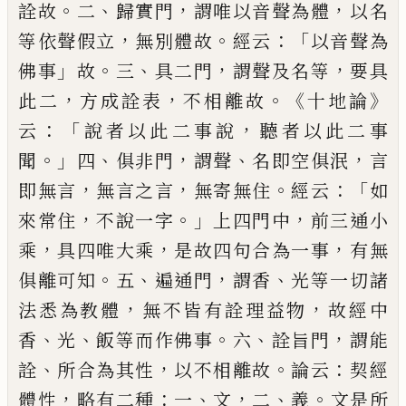
。
、
，
，
詮故
二
歸實門
謂唯以音聲為體
以名
，
。
：「
等依聲假立
無別體
故
經云
以音聲為
」
。
、
，
，
佛事
故
三
具二門
謂聲及
名等
要具
，
，
。《
》
此二
方成詮表
不相離故
十地論
：「
，
云
說者以此二事說
聽者以此二事
。」
、
，
、
，
聞
四
俱
非門
謂聲
名即空俱泯
言
，
，
。
：「
即無言
無言之言
無寄無住
經云
如
，
。」
，
來常住
不說一字
上四門
中
前三通小
，
，
，
乘
具四唯大乘
是故四句合為
一事
有無
。
、
，
、
俱離可知
五
遍通門
謂香
光等一
切諸
，
，
法悉為教體
無不皆有詮理益物
故經
中
、
、
。
、
，
香
光
飯等而作佛事
六
詮旨門
謂能
、
，
。
：
詮
所
合為其性
以不相離故
論云
契經
，
：
、
，
、
。
體性
略
有二種
一
文
二
義
文是所