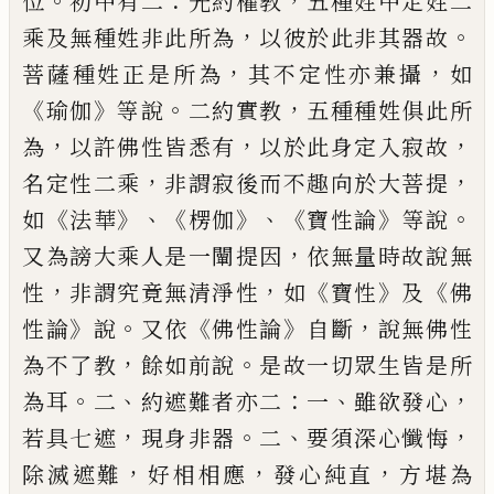
。
：
，
位
初中有二
先約權教
五種姓中定姓二
，
。
乘及無種姓非此所為
以
彼於此非其器故
，
，
菩薩種姓正是所為
其不
定性亦兼攝
如
《
》
。
，
瑜伽
等說
二約實教
五種
種姓俱此所
，
，
，
為
以許佛性皆悉有
以於此身
定入寂故
，
，
名定性二乘
非謂
寂
後而不趣向
於大菩提
《
》、《
》、《
》
。
如
法華
楞伽
寶性論
等說
，
又為謗
大乘人是一闡提因
依無量時故說無
，
，
《
》
《
性
非
謂究竟無清淨性
如
寶性
及
佛
》
。
《
》
，
性論
說
又依
佛性論
自斷
說無佛性
，
。
為不了教
餘如前說
是故一切眾生皆是所
。
、
：
、
，
為耳
二
約遮難者亦
二
一
雖欲發心
，
。
、
，
若具七遮
現身非器
二
要須
深心懺悔
，
，
，
除滅遮難
好相相應
發心純直
方堪
為