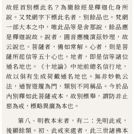
？
故經首
別標此名
為簡餘經是釋迦化身所
。
，
。
說
又梵
網字下標此名者
別餘品也
梵網
，
，
一部大本
之中
唯此品等是舍那說
餘品應
。
，
，
是釋迦說
故
說者
圓音應機演茲妙理
故
。
，
。
，
云說也
菩薩
者
備如常解
心者
則是菩
。
，
薩所起信等五十
心也
地者
即是信等諸位
。《
》
，
通名地也
十地論
中地前總名信行地
。
故以俱有生成荷戴通
名地也
無非妙軌云
，
，
。
法
通智遊履為門
類
別不同稱品
今於品
，
，
內別釋如此菩薩戒本
故別標舉
謂防非止
，
。
惡為戒
標略異廣為
本也
、
，
：
，
第八
明教本末者
有二
先明此戒
。
、
，
後顯餘類
初
此戒來處者
此三世諸佛本