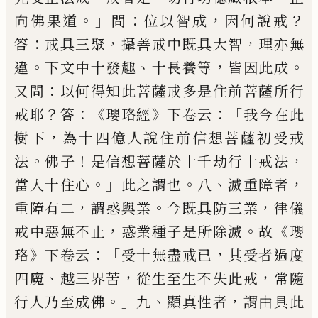
。」
：
，
？
向佛果道
問
位以智成
因何
說戒
：
，
，
答
戒具三聚
攝善戒中既具大智
理亦
無
。
、
，
。
違
下文中十發趣
十長養等
皆因此成
：
又
問
以何得知此菩薩戒多是住前菩薩所行
？
：《
》
：「
戒
耶
答
瓔珞經
下卷云
我今在此
，
樹下
為十四
億人說住前信想菩薩初受戒
。
！
，
法
佛子
是信
想菩薩於十千劫行十戒法
。」
。
、
，
當入十住心
此
之謂也
八
滅重障者
，
。
，
重障有二
謂惑與業
今
既具防三業
律儀
，
。
《
戒中惡無不止
惑業種子
是所除滅
故
瓔
》
：「
，
珞
下卷云
受十無盡戒已
其
受者過度
、
，
，
四魔
越三界苦
從生至生不失此
戒
常隨
。」
、
，
行人乃至成佛
九
顯真性者
謂由具
此