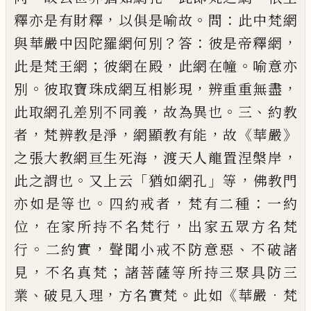
，
。
：
釋亦是有財釋
以俱是喻故
問
此中梵網
？
：
，
與華嚴中因陀羅
網何別
答
彼是帝釋網
；
，
。
此是梵王網
彼網在
殿
此網在幢
喻意亦
。
，
，
別
彼取寶珠成網互相
影現
辨重重無盡
，
。
、
此取網孔差別不同義
故
為異也
三
約教
，
，
，
《
》
者
梵辨教是淨
網顯教有能
故
華嚴
，
，
之
張大教網亘生死海
渡天人龍置
涅槃岸
。
「
」
，
此之謂也
又上云
猶如網孔
等
佛教
門
。
，
：
亦如是等也
四約戒者
梵有二種
一約
，
，
位
在家所持不名梵行
出家五眾方名梵
。
，
、
行
二
約實
聲聞小戒不防意惡
不破諸
，
；
見
不名真
梵
諸菩薩等所持三聚具防三
、
，
。
《
．
業
破見入理
方名實梵
此如
華嚴
梵