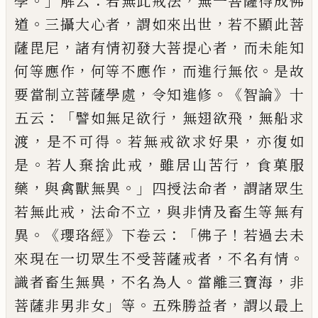
。」
：
，
學
解云
若無此戒法
無一菩
薩得成佛
。
，
，
道
三攝大
心
者
謂如來出世
若
不顯此菩
，
，
薩毘尼
諸有情初發大菩提心者
而未能知
，
，
。
何等應作
何等不應作
而進行無
依
是故
，
。《
》
要當制立菩薩學處
令知進修
智論
十
：「
，
，
五
云
譬如無足欲行
無翅欲飛
無船求
，
。
，
渡
是不可得
若無戒欲求好果
亦復如
。
，
，
是
若
人棄捨此戒
雖居山苦行
食菓服
，
。」
，
藥
與禽獸
無異
四授法命者
謂諸眾生
，
，
若無此戒
法命
不立
與非情及畜生等無有
。《
》
：「
！
異
瓔珞經
下卷
云
佛子
若過去未
，
。
來現在一切眾生不受菩
薩戒者
不名有情
，
。
，
識者畜生無異
不名為人
當離三寶海
非
」
。
，
菩薩非男非女
等
五殊勝益
者
謂以最上