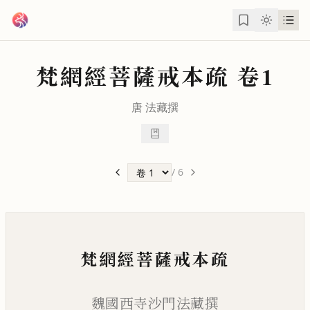
跳到主要內容
梵網經菩薩戒本疏
卷1
唐
法藏
撰
/
6
梵網經菩薩戒本疏
魏國西寺沙門法藏撰