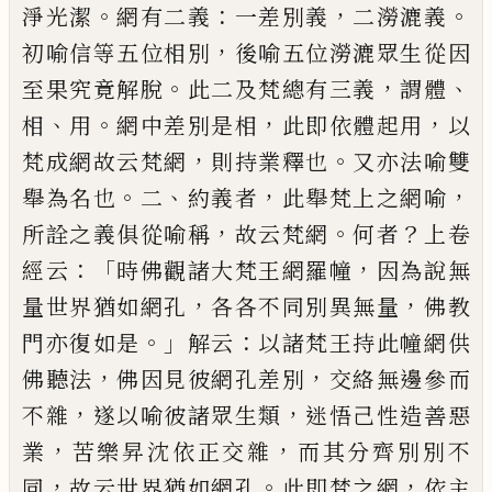
。
：
，
。
淨光潔
網有二義
一差別義
二澇漉義
，
初喻信等五位相別
後喻五位澇
漉眾生從因
。
，
、
至果究竟解脫
此二及梵總有
三義
謂體
、
。
，
，
相
用
網中差別是相
此即依體起
用
以
，
。
梵成網故云梵網
則持業釋也
又亦法
喻雙
。
、
，
，
舉為名也
二
約義者
此舉梵
上
之網喻
，
。
？
所詮之義俱從喻稱
故云梵網
何者
上卷
：「
，
經
云
時佛觀諸大梵王網羅幢
因為說無
，
，
量世
界猶如網孔
各各不同別異無量
佛教
。」
：
門亦
復如是
解云
以諸梵王持此幢網供
，
，
佛聽法
佛因見彼網孔差別
交絡無邊參而
，
，
不雜
遂
以喻彼諸眾生類
迷悟己性造善惡
，
，
業
苦樂昇
沈依正交雜
而其分齊別別不
，
。
，
同
故云世界
猶如網孔
此即梵之網
依主