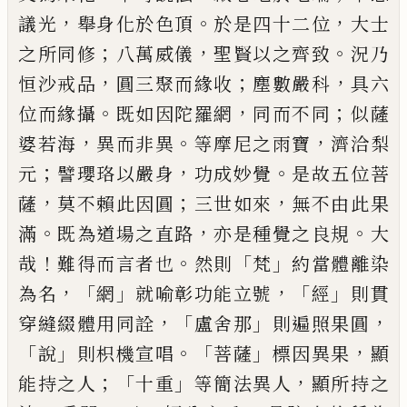
，
。
，
議光
舉身化於色頂
於
是四十二位
大士
；
，
。
之所同修
八萬威儀
聖賢
以之齊致
況乃
，
；
，
恒沙戒品
圓三聚而
緣
收
塵
數嚴科
具六
。
，
；
位而
緣
攝
既如因陀羅網
同而
不同
似薩
，
。
，
婆若海
異而非異
等摩尼之雨寶
濟洽
梨
；
，
。
元
譬瓔珞以嚴身
功成妙覺
是故五
位菩
，
；
，
薩
莫不賴此因圓
三世如來
無不由此
果
。
，
。
滿
既為道場之直路
亦是種覺之良規
大
！
。
「
」
哉
難得而言者也
然則
梵
約當體離染
，
「
」
，「
」
為名
網
就喻彰功能立號
經
則貫
，「
」
，
穿縫綴體用同
詮
盧舍那
則遍照果圓
「
」
。「
」
，
說
則
枳
機宣唱
菩
薩
標因異果
顯
；「
」
，
能持之人
十重
等簡法異人
顯所持之