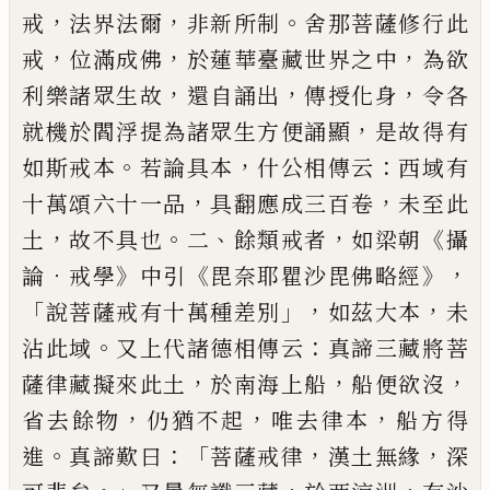
，
，
。
戒
法界法爾
非新所制
舍那菩薩修行此
，
，
，
戒
位滿成佛
於
蓮華臺藏世界之中
為欲
，
，
，
利樂諸眾生故
還
自誦出
傳授化身
令各
，
就機於閻浮提為諸
眾生方便誦顯
是故得有
。
，
：
如斯戒本
若論具
本
什公相傳云
西域有
，
，
十萬頌六十一品
具
翻應成三百卷
未至此
，
。
、
，
《
土
故不具也
二
餘類
戒者
如梁朝
攝
．
》
《
》，
論
戒學
中引
毘奈耶瞿沙毘
佛略經
「
」，
，
說菩薩戒有十萬種差別
如茲大本
未
。
：
沾此域
又上代諸德相傳云
真諦三藏將
菩
，
，
，
薩律藏擬來此土
於南海上船
船便欲沒
，
，
，
省去餘物
仍猶不起
唯去律本
船方得
。
：「
，
，
進
真
諦歎曰
菩薩戒律
漢土無緣
深