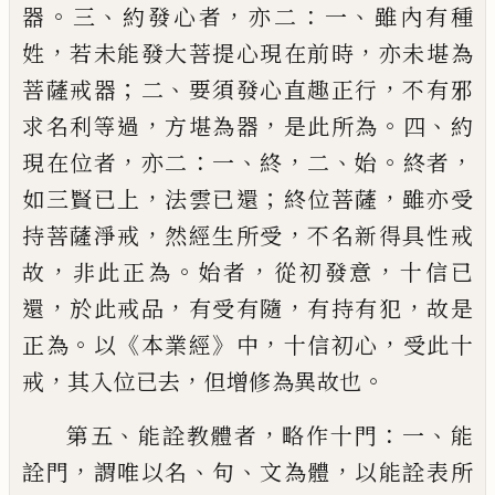
。
、
，
：
、
器
三
約發心者
亦二
一
雖內有種
，
，
姓
若未
能發大菩提心現在前時
亦未堪為
；
、
，
菩薩戒
器
二
要須發心直趣正行
不有邪
，
，
。
、
求名利等
過
方堪為器
是此所為
四
約
，
：
、
，
、
。
，
現在位者
亦二
一
終
二
始
終者
，
；
，
如三賢已上
法雲已還
終位
菩薩
雖亦受
，
，
持菩薩淨戒
然經生所受
不名
新得具性戒
，
。
，
，
故
非此正為
始者
從初發意
十
信已
，
，
，
，
還
於此戒品
有受有隨
有持有犯
故是
。
《
》
，
，
正為
以
本業經
中
十信初心
受此十
，
，
。
戒
其入
位已去
但增修為異故也
、
，
：
、
第五
能詮教體者
略作十門
一
能
，
、
、
，
詮門
謂唯
以名
句
文為體
以能詮表所