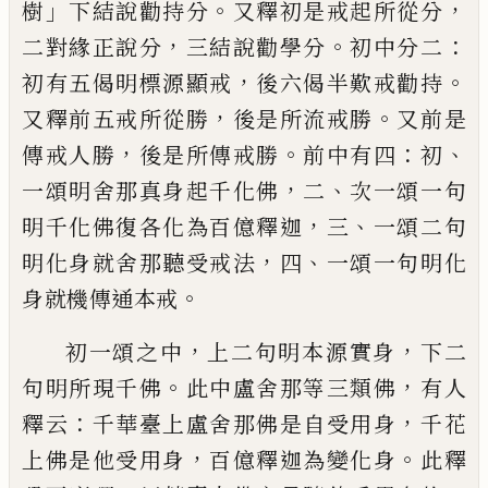
」
。
，
樹
下結說勸持分
又
釋初是戒起所從分
，
。
：
二對緣正說分
三結說
勸學
分
初
中分二
，
。
初有五偈明標源顯戒
後六偈半歎戒勸持
，
。
又釋前五戒所從勝
後
是所流戒勝
又前是
，
。
：
、
傳戒人勝
後是所傳戒
勝
前中有四
初
，
、
一頌明舍那真身起千化佛
二
次一頌一句
，
、
明千化佛復各化為百億釋
迦
三
一頌二句
，
、
明化身就舍那聽受戒法
四
一頌一句明化
。
身就機傳通本戒
，
，
初一頌之
中
上二句明本源實身
下二
。
，
句明所現千佛
此中盧舍那等三類佛
有人
：
，
釋云
千華臺上
盧舍那佛是自受用身
千花
，
。
上佛是他受用
身
百億釋迦為變化身
此釋