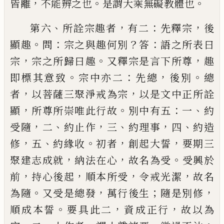
，
。
。
皆離
不能辨之也
是謂大乘無礙教
體也
、
，
：
，
第六
所詮宗趣者
有二
先釋宗
後
。
：
？
：
顯趣
問
宗
之與趣何別
答
語之所表曰
，
。
，
宗
宗之所歸曰
趣
又釋宗是言下所尊
趣
。
：
，
。
即標其意致
宗中
亦二
先總
後別
總
，
，
者
以菩薩三聚淨戒為宗
以是文中正所詮
，
。
：
、
顯
所尊所崇唯此行故
別
中有五
一
約
，
、
，
、
，
、
受隨
二
約止作
三
約理事
四
約
造
，
、
。
，
，
修
五
約
緣
收
初者
創起大誓
要期三
，
，
。
聚
建志成就
納法在心
故名為受
受興於
，
，
，
，
前
持
心後起
順本所受
令戒光潔
故名
。
，
；
，
為隨
又受
是總發
萬行
後
生
隨是別修
。
，
，
順成本誓
要具
此二
資成正行
故以為