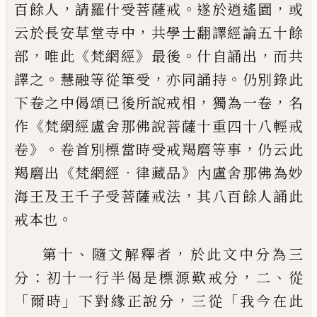
，
。
，
百餘人
請
羅什受菩薩戒
遂於逍遙園
或
，
云於長安草
堂寺中
共學士翻譯經論五十餘
，
《
》
。
，
部
唯此
梵
網經
最後
什自誦出
而共
。
，
。
譯之
慧融等從筆
受
亦同誦持
仍別錄此
，
，
下卷之中偈頌已後
所說戒相
獨為一卷
名
《
作
梵網經盧舍那佛說
菩薩十重四十八輕
戒
》。
，
卷
卷首別標當時受
戒羯磨等事
仍云此
《
．
》
羯磨出
梵網經
律藏品
內盧舍那佛為妙
，
海王及王千子受菩薩戒
法
其八百餘人誦此
。
戒本也
、
，
第十
隨文解釋者
於此文中分為三
：
，
、
分
初十
一行半偈是標源歎戒分
二
從
「
」
，
「
爾時
下對緣
正說分
三從
我今在此