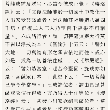
，
。《
菩薩戒霑及眾生
必當令彼成
正覺
瓔珞
》
：「
經
云
又復法師能於一切國土中
教化一
，
人出家受菩薩戒者
是法師其福勝
造八萬四
，
千塔
況復二人三人乃至百千福
果不可稱
。」
，
量
六成諸行者
謂一切菩薩無邊
大行莫
。《
》
：「
不皆以淨戒為本
智論
十
五
云
譬
如
，
。
大地
一切萬物有形之類皆依地而住
戒
亦
，
。」
《
》
如是
戒為一切善法住處
又
華嚴經
：「
，
，
云
譬
如造宮室
起基令堅固
施戒亦如
，
。」
：「
是
菩薩眾
行本
此經下云
一切菩薩
。」
，
已學今學當學
七
成諸位者
謂由具足菩
，
。《
薩戒故信行得成
方
乃得入十住等位
瓔
》
：「
，
珞
經
云
初發心出家欲
紹菩薩位者
當
。
，
先受正法戒
戒者是一切行
功德藏根本
正