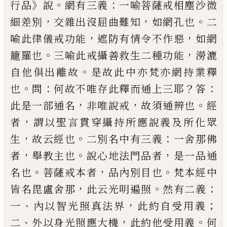
》
。
：
行品
說
網有三義
一
喻菩薩戒相塵沙微
，
，
。
細差別
交雜出沒屈曲
難知
如網孔也
二
，
，
喻此律儀戒功能
遮防有
情令不作惡
如網
。
，
籠羅也
三喻此戒攝善救
生二種功能
澇漉
。
自他俱出離故
是故此中
亦梵亦網持業釋
。
：
？
：
也
問
何故不唯存此釋而
通上三耶
答
，
，
。
此是一部通名
非唯說戒
故須
通辨也
經
，
者
謂以聖言貫穿攝持所應說義
及所化眾
，
。
：
生
故云經也
二別名中有三義
一
舍那佛
，
。
，
者
舉教主也
說心地法門品者
是一
品通
。
，
。
名也
菩薩戒本者
品內別目也
梵本經
中
，
。
：
皆名毘盧舍那
此云光明遍照
然有二義
、
，
；
一
內以智光照真法界
此約自受用義
、
，
。
二
外
以身光照應大機
此約他受用義
何