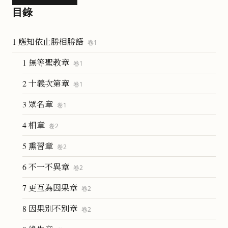
目錄
1 應知依止勝相勝語
卷
1
1 無等聖教章
卷
1
2 十義次第章
卷
1
3 眾名章
卷
1
4 相章
卷
2
5 熏習章
卷
2
6 不一不異章
卷
2
7 更互為因果章
卷
2
8 因果別不別章
卷
2