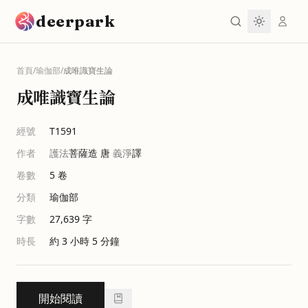
跳到主要內容
deerpark
首頁
/
瑜伽部
/
成唯識寶生論
成唯識寶生論
經號
T1591
作者
護法
菩薩造 唐
義淨
譯
卷數
5
卷
分類
瑜伽部
字數
27,639
字
時長
約 3 小時 5 分鐘
開始閱讀