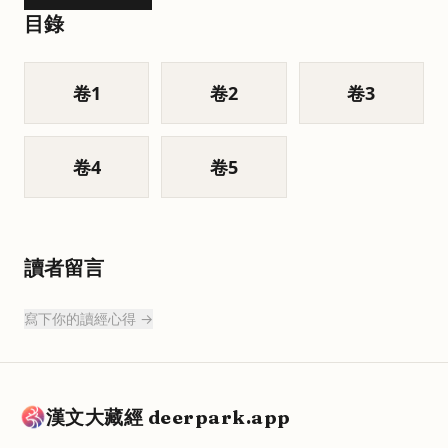
目錄
卷
1
卷
2
卷
3
卷
4
卷
5
讀者留言
寫下你的讀經心得 →
漢文大藏經 deerpark.app