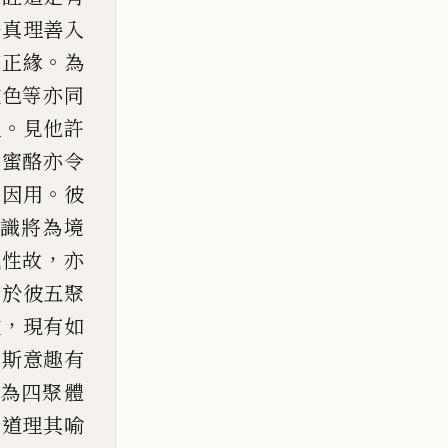
悟真理善入
。
有正緣
為
彼色等
亦同
。
理
見他許
愛蜜酪亦令
。
之因用
彼
識將為境
，
執性故
亦
，
於彼五聚
，
彼
現有如
如斯意趣有
為四聚體
斯道理其喻