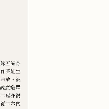
所緣五識身
共作業能生
。
立宗故
彼
說廣造眾
十二處亦復
此從
二六內