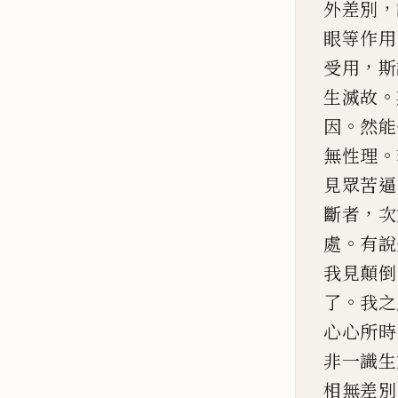
，
外差別
眼等作用
，
受用
斯
。
生滅
故
。
因
然能
。
無
性理
見眾苦逼
，
斷者
次
。
處
有說
我見顛倒
。
了
我之
心心所時
非一識生
相無差別