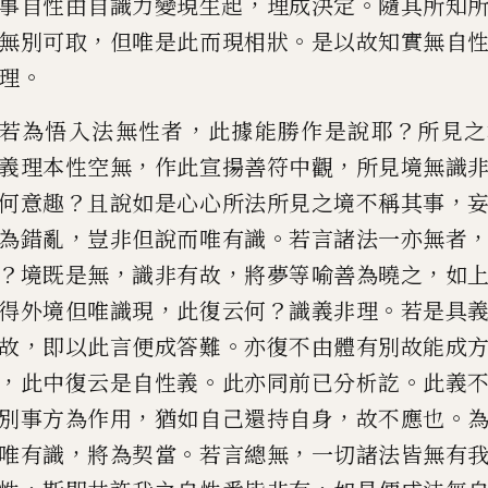
，
。
事自性由自識力變現生起
理成決定
隨
其所知
，
。
無別可取
但唯
是此而現相狀
是以故知實無自
。
理
，
？
若為悟入法無性者
此據能勝作是說
耶
所見之
，
，
義理本性空無
作此宣揚善符中觀
所見境無識
？
，
何意趣
且說如是心心所法所見
之境不稱其事
，
。
為錯
亂
豈非但說而唯有識
若言諸法一亦無者
？
，
，
，
境既是無
識非有故
將
夢等喻善為曉之
如
，
？
。
得
外境但唯識現
此復云何
識義非理
若是
具
，
。
故
即以此言便成答
難
亦復不由體有別故能成
，
。
。
此中復云是自性義
此亦同前已分析
訖
此義
，
，
。
別事方為作用
猶如自己還持自身
故不應也
，
。
，
唯有識
將為契當
若言總無
一切
諸法皆無有