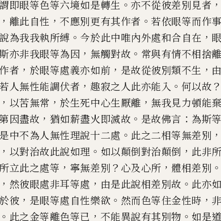
。
謂即眼等色等六境如是轉
生
亦不從彼差別見者
，
，
。
離此自性
不應別更有其作者
若依眼等而
作
。
，
說為我我執所縛
今於
此中唯內外處和合自在
，
。
斯亦非我眼等為因
無觸對故
常與有情
不相捨
，
，
，
作者
於眼等處義
亦如前
是故從彼別類不生
，
。
若人無性能調伏者
趣寂之人此亦能
入
何以故
，
，
，
以苦無常
於
生死中心生厭離
無我見力頓能
，
。
：
第因盡故
猶如薪盡火即滅故
是故
佛言
為斯
。
是中不為人
無性理說十二處
此之二相等無差別
，
。
，
以對治故此說如理
如以顛
倒對治顛倒
此非
，
？
，
所立
此之處等
寧無差別
心及心所
體相差別
，
，
。
然彼眼處非耳等處
由是
此說相差別故
此亦
，
。
，
於
彼
是眼等處自性樂欲
然而色等住金性時
。
，
。
此之金等離色等已
不
能異說有其別物
如是