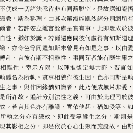
。
不便成一切諸法悉皆非
有同
豁
脫空
是故應知證
，
。
識教
斯為稱理
由其次第漸能爴
烈
諸
分別網所
，
，
爾者
若許安
立離言詮處是實有事
此即還成於
，
。
自性
猶如於識
若爾還應
問彼何處得有如斯道
，
，
識
亦令色等同遣如斯未曾見有如是之事
以由
，
，
轉計
言彼有斯不
相離性
事同芽者能有隨生果
，
，
。
不相離性
幸示方隅
以理推徵定無共
許
若言如
。
，
執體名為所執
實事相貌作彼生因
色亦同斯是
，
，
生之事
與作因緣猶如識者
此乃
便成無片非愛
。
，
是所許
故
遍計分別法性之義
可由於此理同於
。
，
，
。
故
若言其色亦有離識
實
依他起
猶如受等
，
。
，
所執
之分亦有識故
即此受等緣生之分
斯則是
，
。
現其影相之分
即是依於
心心生聚而施設故
由