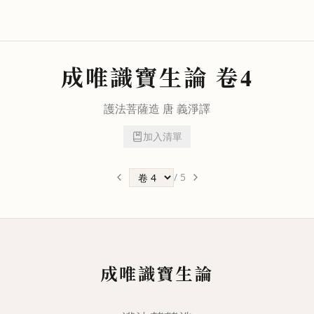
成唯識寶生論
卷4
護法
菩薩造 唐
義淨
譯
加入清單
/
5
成唯識寶生論