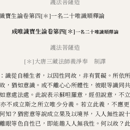
護法菩薩造
識寶生論卷第四[＊]一名二十唯識順釋論
成唯識寶生論
卷第四
[＊]
一名二十唯識順釋論
護法菩薩造
[＊]
大唐三藏法師義淨奉
制
譯
：
，
，
。
識從自種生者
以因性同故
非有質礙
所依
，
。
，
故
猶如意識
或
不離心心所體性
彼眼等識同
。
，
，
如意處法處
此說表示蘇呾羅意
經
但說意
不
，
。
，
亦不成立斯之
所立唯少分義
若立此義
不應更
？
，
何知
猶密
意
等說成立果及以境
界
入人無性說
，
。
？
離眼等
色自性已
即能趣入人無我性
何以故