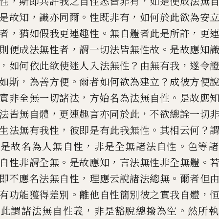
，
，
性
斯即共
許我之自性悉皆非有
如是便成法無
，
。
，
是故知
識亦同爾
性既非有
如
何於此欲為安
，
。
，
者
猶如
假我更連趣性
無自體者此是所許
更
，
。
則便成法無性者
謂一切法
皆無性故
是故應知
，
？
，
如
何依此欲使迷人入法無性
由無有我
遂令
，
。
？
如斯
為善方便
爾者如
何欲為建立
成彼方便
，
。
實
非
全無一切諸法
方始名為法無自性
是
故應
，
，
法皆無自體
更
連趣言亦同於此
不欲總詮一切
，
。
？
生法無有我性
彼即是有此我無
性
其相云何
，
，
。
是故名為
人無自性
非是全無諸法自性
色等諸
。
，
。
自性非謂全無
是故應知
言法
無性非全無體
，
。
即不應
名法無自性
理應
云說
諸法總無
爾者但
。
，
有功能獲得差別
離他自
性簡別彼之實我自體
，
，
。
此謂諸法無自性義
非是豁脫總撥為空
然
所執