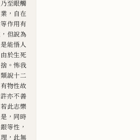
，
乃至眼觸
，
事業
自在
眼等作用有
，
離
但說為
由是能悟人
？
由於生死
。
棄捨
怖我
等類說十二
，
有物
性故
所許亦不善
。
若
此志樂
，
如是
同時
，
非銀等性
，
道理
此無