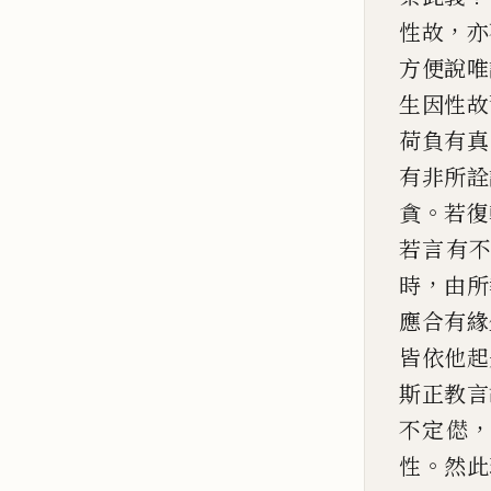
，
性故
亦
方便
說唯
生因性故
荷
負有真
有非所詮
。
貪
若復
若
言有
，
時
由所
應合有緣
皆依他起
斯正教言
不定
𠎝
。
性
然此