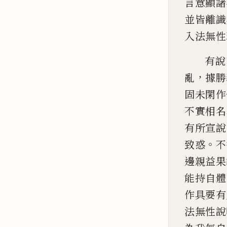
言意顯
諸
並皆離識
入法無性
有說
，
亂
據勝
固未閑作
不實相名
有所宣說
。
致惑
不
邊親益果
能持
自體
作具要有
法無性說