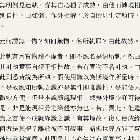
，
，
無明倒見迷執
從其
自心種子成熟
由他而轉現
。
，
別自性
由如倒見作外相解
於自所見
生定執時
。
？
，
？
。
云何謂無一物
如何無物
名所執耶
由
此故然
，
。
此執有片實物體不虛者
即不應名是
情所執
然
，
。
其計執實事
自體不相忓故
若有實物不名計執
。
此則悉皆說為所執
假使用識
以為斯境作所量時
。
，
是
故應知所執之識亦是無性即唯識性
是能
悟
，
，
微妙方便
但是本
識隨處現相
然無外境少許可
，
。
，
是
非是能現相分之識體亦無也
若
言異此
但
，
。
識之言便不
成就緣識之識
有其境故
復更便成
？
，
何者是其體
離於彼不可說事
諸佛世尊方能了
。
，
後時我
當宣釋
此即是其心心生法有真實事
越