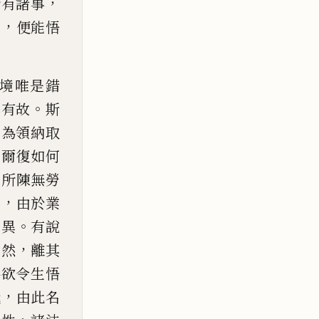
，
所有諸事
，
性
便能悟
境唯是錯
。
非有故
斯
妄為領納取
，
爾復如何
上所陳無勞
，
義
由於業
。
方異
有說
，
不然
離其
為欲令生悟
，
我
由此名