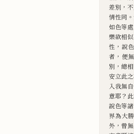
，
差別
不
。
情性同
如
色等處
樂欲相似
，
性
說
，
者
便
，
別
總相
安立此之
入我無自
？
意耶
此
說色等諸
界為大
，
外
曾無