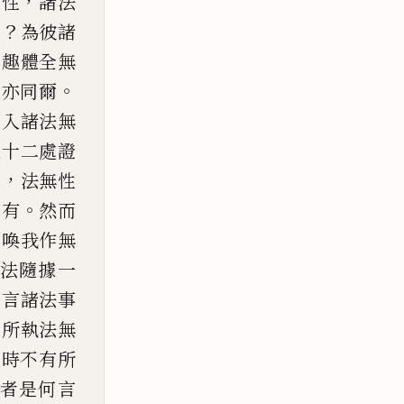
，
自性
諸法
？
立
為彼諸
連趣
體全無
。
識亦同爾
證入諸法無
說十二處證
，
知
法無性
。
非有
然而
謂喚我作無
法隨
據一
若言諸法事
由
所執法無
恒時不有所
者是何言