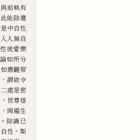
此與前執有
。
此能除遣
。
是中自性
悟入人無
自
性彼愛樂
論如所
分
。
如應觀察
，
事
謂
欲
令
十二處是密
，
入
世尊遂
，
位
周遍生
。
除識已
。
有自性
斯