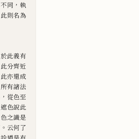
，
相不同
執
，
此則名為
由於此義有
由此分
齊近
，
此亦還成
入所有諸法
，
得
從色至
遣遮色說此
緣色之
識是
。
察
云何了
言
詮道是有