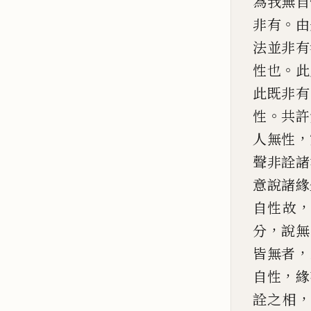
為我無自
。
非有
由
法並非有
。
性也
此
此既非有
。
性
共許
，
人無性
聲非
詮
諸
意說諸緣
自性故
，
分
說無
，
皆無者
，
自性
緣
詮之相