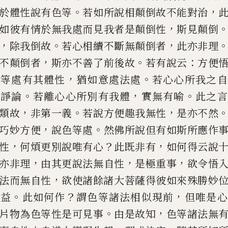
。
，
於
體性說有色等
若如所說相顛倒故不能對
治
，
如彼有情於無我處
而見我者是顛倒性
斯見顛倒
，
。
，
除我倒故
若心相續不斷無顛倒者
此亦非理
，
。
：
不顛倒者
斯
亦不善了前後故
若有說云
方便
，
。
色等處有其體性
猶如意處法處
若
心心所我之自
。
，
。
無諍論
若離
心心所別有我體
實無有喻
此之言
，
。
，
類故
非第一義
若說方便趣我無
性
是亦不然
，
。
巧妙方便
說色等處
然佛所說但有如斯所應作
，
？
，
性
何煩更別說唯有心
此既
非有
如何得云說
，
，
，
亦非
理
由其更說法無自性
是極重事
欲令悟
，
法而無自性
欲使諸餘諸
大菩薩得彼如來殊勝妙
。
？
，
勝益
此如何作
謂色等諸法相似現前
但唯
是心
。
，
片物為色等性是可見
事
由是故知
色等諸法無