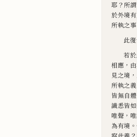
？
耶
所謂
於外
境有
所執之事
此復
若於
，
相應
由
，
見之境
所執之義
皆無自體
識
悉皆如
，
唯聲
唯
。
為有境
？
察此義