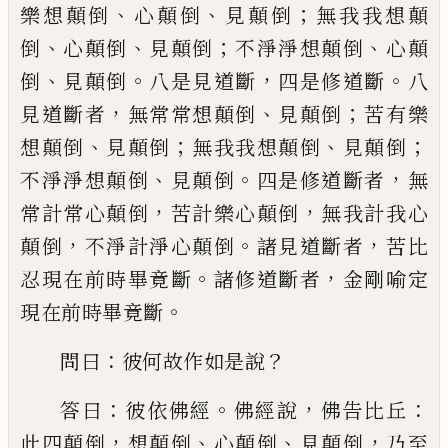
、
、
；
樂想
顛倒
心顛倒
見顛倒
無我我想顛
、
、
；
、
倒
心顛倒
見顛倒
不淨淨想顛倒
心顛
、
。
，
。
倒
見顛倒
八是
見道斷
四是修道斷
八
，
、
；
見道斷者
無常常想
顛倒
見顛倒
苦有樂
、
；
、
；
想顛倒
見顛倒
無我我
想顛倒
見顛倒
、
。
，
不淨淨想顛倒
見顛倒
四是
修道斷者
無
，
，
常計常心顛倒
苦計樂心顛倒
無我計我心
，
。
，
顛倒
不淨計淨心顛倒
諸見道
斷者
苦比
。
，
忍現在前時畢竟斷
諸修道斷者
金剛喻定
。
現在前時畢竟斷
：
？
問曰
彼何故作
如是說
：
。
，
：
答曰
彼依佛經
佛經說
佛告比丘
，
、
、
，
此
四顛倒
想顛倒
心顛倒
見顛倒
乃至