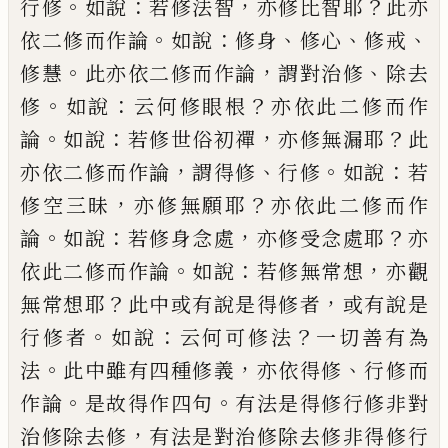
。
：
，
？
行修
如說
若修法智
亦
修比智耶
此亦
。
：
、
、
、
依二修而作論
如說
修身
修
心
修戒
。
，
、
修慧
此亦依二修而作論
謂對治修
除去
。
：
？
修
如說
云何修眼根
亦依此二修而作
。
：
，
？
論
如說
若修世俗初禪
亦修無漏耶
此
，
、
。
：
亦
依二修而作論
謂得修
行修
如說
若
，
？
修空三
昧
亦修無願耶
亦依此二修而作
。
：
，
？
論
如說
若
修身念處
亦修受念處耶
亦
。
：
，
依此二修而作
論
如說
若修無常想
亦觀
？
，
無常想耶
此中或
有說是得修者
或有說是
。
：
？
行修者
如說
云
何可修法
一切善有為
。
，
、
法
此中雖有四種修
義
亦依得修
行修而
。
。
作論
是故得作四句
有
法是得修行修非對
，
治修除去修
有法是對
治修除去修非得修行