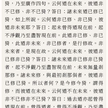
，
。
，
猗
乃
至廣作四句
云何道在未來
彼道非
、
？
：
不已修
非不已猗
答曰
諸未來道已修已
，
。
、
，
猗
如上所
說
云何道非已修
非已猗
彼
？
：
，
道非未來耶
答
曰
起未曾得道現在前
起
。
、
不淨觀乃至盡智
現在前
此道非已修
非已
，
，
，
。
猗
此道非未來
非
已修者
是行修故
非
，
。
，
未來者
是現在故
云何
道在未來
彼道非
？
：
已修非已猗
答曰
諸未來
道非已修非已猗
，
，
者
起不淨觀乃至盡智現
在前
未來無量剎
。
，
，
那修
諸未來修
與最初剎
那俱者
彼道非
。
？
，
已修已猗
所以者何
是今修
今猗
謂得
，
。
，
修
而彼道在未來
云何道不在未
來
彼道
？
：
非不已修非不已猗
答曰
過去道亦
起曾得
。
，
，
道現在前
曾得道者
曾得不淨觀
乃
至盡