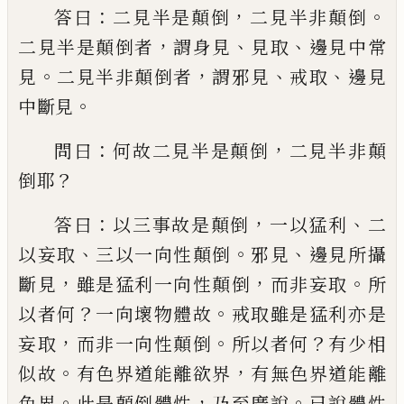
：
，
。
答曰
二見半是顛倒
二見
半非顛倒
，
、
、
二見半是顛倒者
謂身見
見取
邊
見中常
。
，
、
、
見
二見半非顛倒者
謂邪見
戒取
邊
見
。
中斷見
：
，
問曰
何故二見半是顛倒
二見半
非顛
？
倒耶
：
，
、
答曰
以三事故是顛倒
一以猛利
二
、
。
、
以妄取
三以一向性顛倒
邪見
邊見所攝
，
，
。
斷見
雖是猛利一向性顛倒
而非妄取
所
？
。
以
者何
一向壞物體故
戒取雖是猛利亦是
，
。
？
妄
取
而非一向性
顛
倒
所以者何
有少相
。
，
似
故
有色界道能離欲界
有無色界道能離
。
，
。
色
界
此是顛倒體性
乃至廣說
已說體性