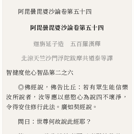
阿毘曇毘婆沙論卷第五十四
阿毘曇毘婆沙
論
卷
第五十四
迦旃延子造
五百羅漢釋
北涼天竺沙門浮陀跋摩
共道泰等譯
智揵度他心智品
第二之六
，
：
◎
佛經說
佛告比丘
若有眾生能信樂
，
，
汝所
說者
汝等應以慈愍心為說四不壞淨
。
。
令得
安住修行此法
廣如契經說
：
？
問曰
世尊何故
說此經耶