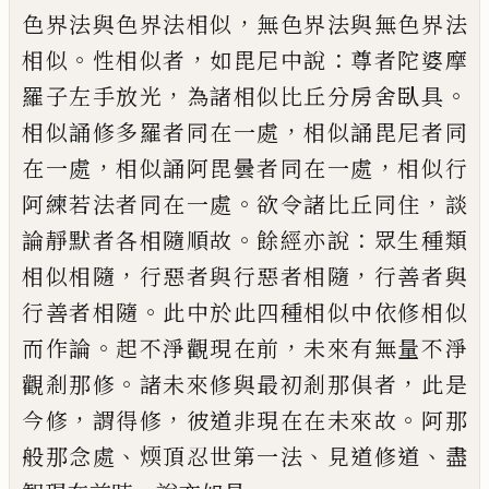
，
色界法與色界
法相似
無色界法與無色界法
。
，
：
相似
性相似
者
如毘尼中說
尊者陀婆摩
，
。
羅子左手放光
為諸相似比丘分房舍臥具
，
相似誦修多羅
者同在一處
相似誦毘尼者同
，
，
在一處
相似誦
阿毘曇者同在一處
相似行
。
，
阿練若法者同
在一處
欲令諸比丘同
住
談
。
：
論靜默者各相
隨順故
餘經亦說
眾生種類
，
，
相似相隨
行惡
者與行惡者相隨
行善者與
。
行善者相隨
此
中於此四種相似中依修相似
。
，
而作論
起不
淨觀現在前
未來有無量不淨
。
，
觀剎那修
諸
未來修與最初剎那俱者
此是
，
，
。
今
修
謂得
修
彼道非現在在未來故
阿那
、
、
、
般那念處
煗
頂忍世第一法
見道修道
盡