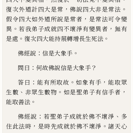
，
。
復次外道計四大是常
佛說
四大非是常法
，
假令四大如外道所說是常
者
是常法可令變
。
，
異
若我弟子成就四不壞
淨有變異者
無有
。
。
是處
復次四大能持展轉
增長生死法
：
。
佛經說
信是大象手
：
？
問曰
何故佛說信是大
象手
：
。
，
答曰
能有所取故
如象有手
能取眾
、
。
，
生
數
非眾生數物
如是聖弟子有信手者
。
能取
善法
：
、
佛經說
若聖弟子成就於佛不壞淨
多
，
。
住此
法時
是時先成就於佛不壞淨
諸天心