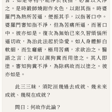
言
如是等物不能淨於我指
必當以
火淨
。
，
。
之
是時
鍛
師燒鉗作火色
以鉗其指
時
婆
，
，
。
羅門為熱
所苦
逼
便振其手
以指著口
中
，
，
婆羅門審知指不淨
但為苦痛所逼
而著
口
。
。
中
彼亦如是
復次為無始已來久習煩惱
所
，
。
逼切故
為治此法起於染愛
如人身體
鮮白
，
，
，
。
軟細
而生癰瘡
極用苦痛
求欲治之
醫
：
。
語之言
汝可以濕狗糞而用塗之
其人即
。
，
。
塗
審知狗糞不淨
為除病故而以塗之
彼
。
亦如
是
，
、
此三三昧
須陀洹幾過去成就
幾未來
、
？
成就
幾現在成就
：
？
問曰
何故作此論