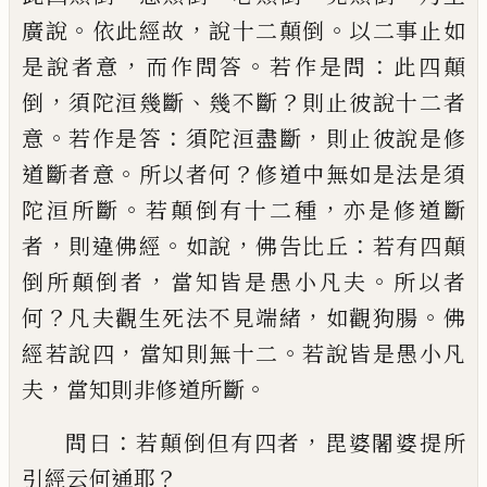
。
，
。
廣說
依
此經故
說十二顛倒
以二事止如
，
。
：
是說者意
而作問答
若作是問
此四顛
，
、
？
倒
須陀洹幾斷
幾不斷
則止彼說十二者
。
：
，
意
若作是答
須陀
洹盡斷
則止彼說是修
。
？
道斷者意
所以者何
修道中無如是法是須
。
，
陀洹所斷
若顛倒有
十二種
亦是修道斷
，
。
，
：
者
則違佛經
如說
佛告
比丘
若有四顛
，
。
倒所顛倒者
當知皆是愚
小凡夫
所以者
？
，
。
何
凡夫觀生死法不見端
緒
如觀
狗
腸
佛
，
。
經若說四
當知則無十二
若說皆是愚小凡
，
。
夫
當知則非修道所斷
：
，
問
曰
若顛倒但有四者
毘
婆
闍婆提所
？
引經
云何通耶