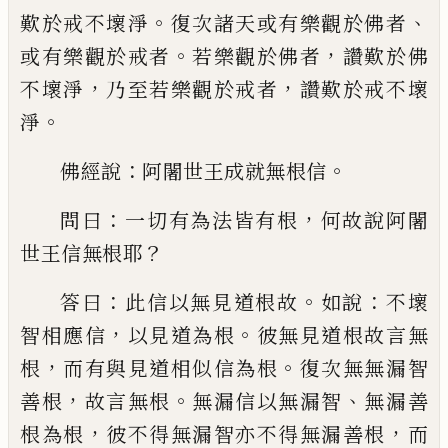
。
、
歎於戒不壞淨
復次諸天或有樂觀於佛者
。
，
或有樂觀於戒
者
若樂觀於佛者
讚歎於佛
，
，
不壞淨
乃至若
樂觀於戒者
讚歎於戒不壞
。
淨
：
。
佛經說
阿闍世王成就無根信
：
，
問曰
一切有
為法皆有根
何故說阿闍
？
世王信無根耶
：
。
：
答
曰
此信以無見道根故
如說
不壞
，
。
智相應信
以見道為根
彼無見道根故言無
，
。
根
而有與
見道相似信為根
復次無無漏智
，
。
、
善根
故言
無根
無漏信以無漏智
無漏善
，
，
根為根
彼不
得無漏智亦不得無漏善根
而