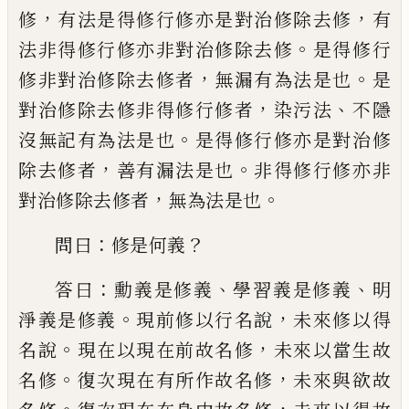
，
，
修
有法是得修行修
亦是對治修除去修
有
。
法非得修行修亦非
對治修除去修
是得修行
，
。
修非對治修除去
修者
無漏有為法是也
是
，
、
對治修除去修非
得修行修者
染污法
不隱
。
沒無記有為法是
也
是得修行修亦是對治修
，
。
除去修者
善
有漏法是也
非得修行修亦非
，
。
對治修除去
修者
無為法是也
：
？
問曰
修是何義
：
、
、
答曰
勳
義是修義
學習義是修義
明
。
，
淨義是修義
現
前修以行名說
未來修以得
。
，
名說
現在以現
在前故名修
未來以當生故
。
，
名修
復次現在
有所作故名修
未來與欲故