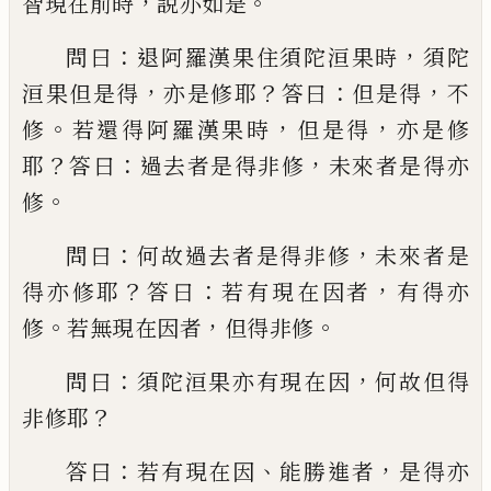
，
。
智現在前時
說
亦如是
：
，
問曰
退阿羅漢果住須陀洹果時
須
陀
，
？
：
，
洹果但是得
亦是修耶
答曰
但是得
不
。
，
，
修
若
還
得阿羅漢果時
但是得
亦是修
？
：
，
耶
答
曰
過去者是得非修
未來者是得亦
。
修
：
，
問曰
何故過去者是得非修
未來者是
？
：
，
得亦修耶
答曰
若有現在因者
有得亦
。
，
。
修
若無現在因
者
但得非修
：
，
問曰
須陀洹果亦有現在因
何故但得
？
非修耶
：
、
，
答曰
若有現在因
能勝進
者
是得亦