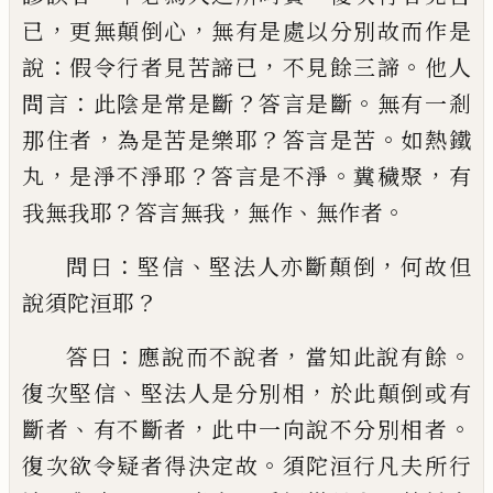
，
，
已
更
無顛倒心
無有是處以分別故而作是
：
，
。
說
假
令行者見苦諦已
不見餘三諦
他人
：
？
。
問言
此
陰是常是斷
答
言
是斷
無有一剎
，
？
。
那住者
為是苦是樂耶
答言是苦
如熱鐵
，
？
。
，
丸
是淨不
淨耶
答言是不淨
糞
穢聚
有
？
，
、
。
我無我耶
答
言無我
無作
無作者
：
、
，
問曰
堅信
堅法人亦斷顛倒
何故但
？
說須陀
洹耶
：
，
。
答曰
應說而不說者
當知此說有餘
、
，
復
次堅信
堅法人是分別相
於此顛倒或有
、
，
。
斷
者
有不斷者
此中一向說不分別相者
。
復次
欲令疑者得決定故
須陀洹行凡夫所行