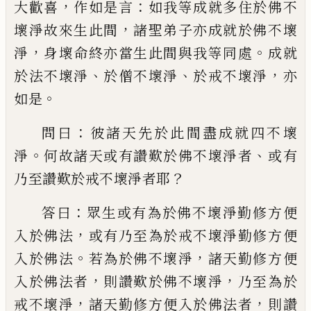
，
：
大歡
喜
作如是言
如我等成就多住於佛不
，
壞淨
故來生此間
諸聖弟子亦成就於佛不壞
，
。
淨
身壞命終亦當生此
間
與我等同處
成就
、
、
，
於法不壞淨
於僧不壞淨
於戒不壞淨
亦
。
如
是
：
問曰
彼諸天先於此間盡成就四不壞
。
、
淨
何故諸天或有讚歎於佛不壞淨者
或有
？
乃至讚歎於戒不壞淨者耶
：
答曰
眾生或有
為於佛不壞淨勤修方便
，
入於佛法
或有乃
至為於戒不壞淨勤修方便
。
，
入於佛法
若為
於佛不壞淨
諸天勤修方便
，
，
入於佛法者
則
讚歎於佛不壞淨
乃至為於
，
，
戒不壞淨
諸天
勤修方便入於佛法者
則讚