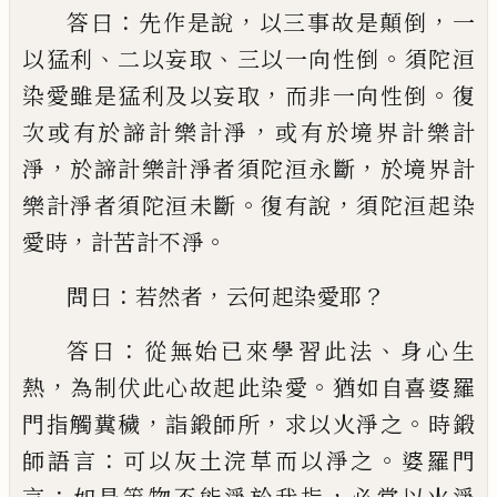
：
，
，
答曰
先作是說
以
三事故是顛倒
一
、
、
。
以猛利
二以妄取
三以一
向性倒
須陀洹
，
。
染愛雖是猛利及以妄取
而
非一向性倒
復
，
次或有於諦計樂計淨
或有
於境界計樂計
，
，
淨
於諦計樂計淨者須陀洹
永斷
於境界計
。
，
樂計淨者須陀洹未斷
復有
說
須陀洹起染
，
。
愛時
計苦計不淨
：
，
？
問曰
若然
者
云何起染愛耶
：
、
答曰
從無始已來學習
此法
身心生
，
。
熱
為制伏此心故起此染愛
猶
如自喜婆羅
，
，
。
門指觸糞穢
詣
鍛
師所
求以火
淨之
時
鍛
：
。
師語言
可以灰土浣草而以淨之
婆羅門
：
，