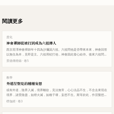
閱讀更多
度化
神會禪師從被打到成為六祖傳人
西京荷澤神會禪師年十四為沙彌謁六祖。六祖問他是否帶來本來，神會回答
以無住為本，見即是主。六祖用杖打他，神會因此發心給侍。後來六祖問眾
人是否認識一個無頭無尾無名無…
景德傳燈錄
· 卷
5
教學
外道涅槃見的種種妄想
或有外道，陰界入滅，境界離欲，見法無常，心心法品不生，不念去來現在
境界，諸受陰盡，如燈火滅，如種子壞，妄想不生。斯等於此，作涅槃想。
大慧！非以見壞，名為涅槃。大…
楞伽經
· 卷
3