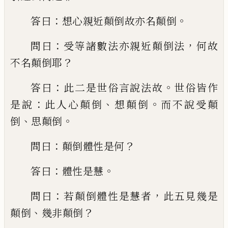
：
。
答曰
想心親近顛倒故亦名顛
倒
：
，
問曰
受等諸數法亦親近顛倒法
何故
？
不名顛倒耶
：
。
答曰
此二是世俗言說法故
世
俗皆作
：
、
。
是說
此人心顛倒
想顛倒
而不說受
顛
、
。
倒
思顛倒
：
？
問曰
顛倒體性是何
：
。
答曰
體性
是慧
：
，
問曰
若顛倒體性是慧者
此五見幾是
、
？
顛倒
幾非顛倒