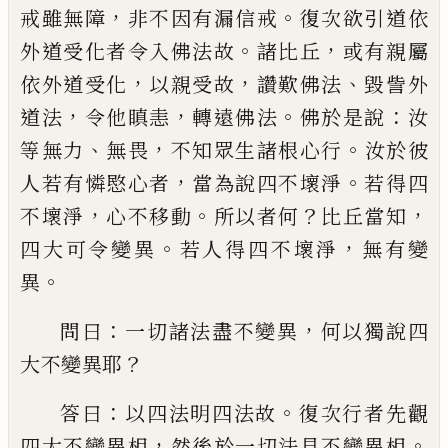
，
。
戒雖無障
非不因有漏
信戒
復次欲引
道
依
。
，
外道受化者令入佛法
故
諸比丘
或有親屬
，
，
、
依外道受化
以親
受
故
讚歎佛法
毀訾外
，
，
。
：
道法
令他
瞋
恚
轉遠
佛法
佛
於
是說
汝
、
，
。
等無力
無畏
不知眾生
諸根心行
汝於彼
，
。
人若有憐愍心者
當為說
四不壞淨
若得四
，
。
？
，
不壞淨
心不移動
所以者
何
比丘當知
。
，
四大可令變異
若人得四不壞
淨
無有變
。
異
：
，
問曰
一切諸法盡不變異
何以
獨說四
？
大不變異耶
：
。
答曰
以四法明四法故
復次行者先觀
，
。
四大不變異相
然後於一切
法見不變異相