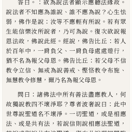
。：
。
答曰
欲為說法者顯示應聽法
緣
故
、
？
說法者不知應為誰說
誰不應為說
心生
怯
，
：
。
弱
佛作是說
汝等不應輕有所說
若有
眾
，
。
生能信樂汝所說者
乃可為說
復次欲說
報
，
。
，
：
恩法故
佛說此經
經說
佛告比丘
若人
，
、
，
於百年中
一肩
負
父
一肩
負
母處處遊行
。
：
猶不名為報父母恩
佛告比丘
若父母不信
、
、
、
教令立信
無戒為說善戒
慳悋教令布施
，
。
無
慧教令修慧
爾乃名為報父母恩
：
，
問曰
諸佛
法中所有善法盡應教人
何
？
：
故獨說教四不
壞淨耶
尊者波奢說曰
此中
。
，
世尊說聖道名
不壞淨
一切聖道
或是相應
、
，
，
法
或是共有法
若說信則說相應法聖道