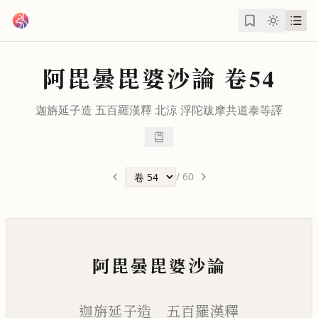
跳到主要內容
阿毘曇毘婆沙論
卷54
迦旃延子造 五百羅漢釋 北涼
浮陀跋摩
共
道泰
等譯
/
60
阿毘曇毘婆沙論
迦旃延子造 五百羅漢釋