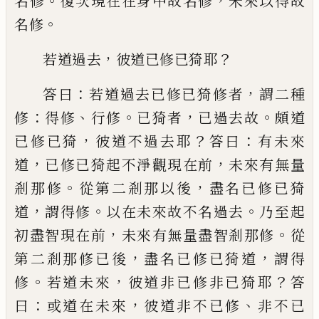
。
，
名修
復次現在
在身中故名修
未來以得故
。
名修
，
？
若道過去
彼道已修已猗耶
：
，
答曰
若道過去
已修已猗修者
謂二種
：
、
。
，
。
修
得修
行修
已猗
者
已過去故
頗道
，
？
：
已修已猗
彼道不過去耶
答曰
有未來
，
，
道
已修已猗起不淨觀現在前
未來有無量
。
，
剎那修
從第二剎那以後
盡名
已修已猗
，
。
。
道
謂得修
以在未來故不名過去
乃至起
，
。
初盡智現在前
未來有無量盡智剎
那修
從
，
，
第二剎那修已後
盡名已修已猗道
謂得
。
，
？
修
若道未來
彼道非已修非已猗耶
答
：
，
、
曰
或道在未來
彼道非不已修
非不已