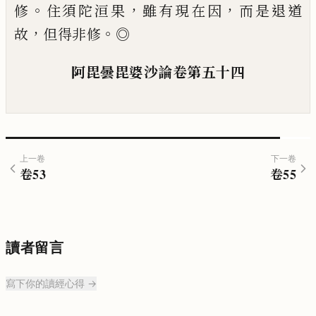
。
，
，
修
住須陀洹果
雖有現在因
而是
退道
，
。
故
但得非修
◎
阿毘曇毘婆沙
論
卷
第五十四
上一卷
下一卷
卷
53
卷
55
讀者留言
寫下你的讀經心得 →