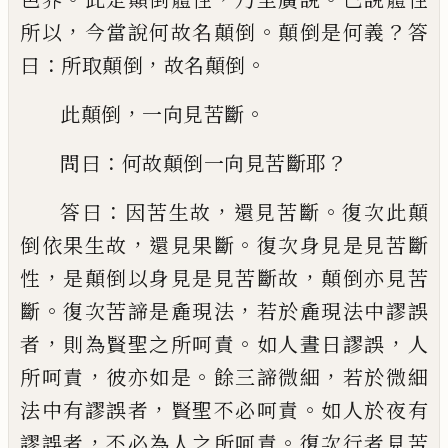
，
。
？
所以
今當說何故名顛倒
顛倒是何義
答
：
，
。
曰
所
取顛倒
故名顛倒
，
。
此顛倒
一向見苦斷
：
？
問曰
何故顛倒一向見
苦斷耶
：
，
。
答曰
因苦生故
還見苦斷
復次此顛
，
。
倒依果生故
還見果斷
復次身見是見苦斷
，
，
性
是顛倒以身見是見苦斷故
顛倒亦見苦
。
，
斷
復次苦諦是麁現法
若於麁現法中謬誤
，
。
，
者
則為賢聖之所呵責
如人晝日謬誤
人
，
。
，
所
呵責
彼亦如是
餘三諦微細
若於微細
，
。
法中
有謬誤者
賢聖不必呵責
如人於夜有
，
。
謬誤
者
不必為人之所呵責
復次行者見苦