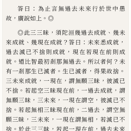
：
答曰
為止言
無過去未來行於世中愚
，
。
故
廣說如上
◎
，
、
◎
此三三昧
須陀洹幾過去成就
幾未
、
？
：
，
來成
就
幾現在成就
答曰
未來悉成就
，
過去滅已
不捨則成就
現在若現在前則成
。
。
？
就
道比智
最初剎那無過去
所以者何
未
。
，
。
有一剎那生
已滅者
生已滅者
得果故捨
，
，
，
三未來成就
一
現在
謂無願三昧
彼滅已
。
，
，
不捨
若起空三昧
現在前
一過去成就
謂
，
，
，
無願三昧
三
未來
一現在謂空
彼滅已不
。
，
，
捨
若起無相三昧現
在前
二過去
謂空無
，
，
，
願三昧
三
未來
一現
在謂無相
若滅已不
。
，
，
捨
於此三三昧
若起
一現在前
過去未來