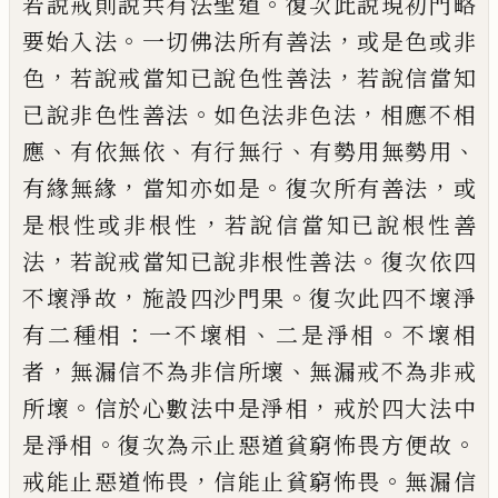
。
若說戒則說共有
法聖道
復次此說現初門略
。
，
要
始
入法
一切
佛法所有善法
或是色或非
，
，
色
若說戒當知
已說色性善法
若說信當知
。
，
已說非色性善
法
如色法非色法
相應不相
、
、
、
、
應
有依無依
有行無行
有勢用無勢用
，
。
，
有緣無緣
當知亦
如是
復次所有善法
或
，
是根性或非根性
若
說信當知已說根性善
，
。
法
若說戒當知已說
非根性善法
復次依四
，
。
不壞淨故
施設四沙
門果
復次此四不壞淨
：
、
。
有二種相
一不壞
相
二是淨相
不壞相
，
、
者
無漏信不為非信所
壞
無漏戒不為非戒
。
，
所壞
信於心數法中是
淨相
戒於四大法中
。
。
是淨相
復次為示
止
惡
道貧窮怖畏方便故
，
。
戒能止惡道怖畏
信能
止貧窮怖畏
無漏信