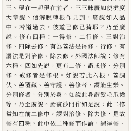
。
，
三
現在一起現在前者
三三昧廣如使
揵
度
。
，
大章說
信解脫轉根作
見到
廣說如人品
。
，
？
中
若道過去
彼道已修已
猗耶
乃至廣
。
：
、
、
說
修有四種
一得修
二行修
三對治
、
。
、
，
修
四除去修
有為善法是得修
行修
有
、
。
：
漏法是對治修
除去修
外國法師說
修有
。
，
，
、
六種
四如先說
更有二修
謂戒修
分別
。
。
，
修
戒
修者是修根
如說若此六根
善調
、
、
、
，
。
伏
善覆藏
善守護
善修者
謂能生樂
，
。
分別修者
分別於
身
如說此身謂髮毛
爪
齒
，
。
：
等
乃至廣說
罽
賓沙門作如是說
此二修
，
、
，
當知在前二修中
謂對治修
除去修
是故
。
，
、
修有四種
此中依二
種修而作論
謂得修