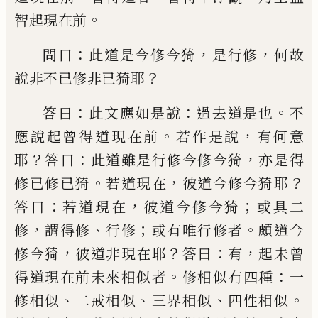
。
智起現在前
：
，
，
問曰
此道是今修今猗
是
行修
何故
？
說非不已修非已猗耶
：
：
。
答曰
此文
應如是說
過去道是也
不
。
，
應說起曾得道現
在前
若作是說
有何意
？
：
，
耶
答曰
此道雖是行
修今修今猗
亦是得
。
，
？
修已修已猗
若道現在
彼道今修今猗耶
：
，
；
答曰
若道現在
彼道今修
今猗
或具二
，
、
；
。
修
謂得修
行修
或有唯行修者
頗道今
，
？
：
，
修今猗
彼道非現在耶
答曰
有
起未
曾
。
：
得道現在前未來相似者
修相似有
四種
一
、
、
、
。
修相似
二戒相似
三界相似
四性相似