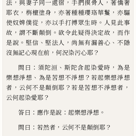
，
，
，
法
與妻子同一處宿
手捫摸
骨
人
著憍奢
，
，
，
耶
衣
栴檀塗身
亦著種種瓔珞華鬘
亦驅
，
。
使奴
婢僕從
亦以手打
搏
眾生時
人見此事
，
。
，
故
謂不斷顛倒
欲令此疑得決定故
而作
。
、
，
、
是說
堅信
堅法人
尚無有漏善心
不隱
，
？
沒無記心
現在前
何況染污心耶
：
、
，
問曰
須陀洹
斯陀含起染愛時
為是
、
？
樂想淨
想
為是苦想不淨
想
若起樂想淨想
，
？
，
者
云
何不是顛倒耶
若是苦想不淨想者
？
云何起
染愛耶
：
：
。
答曰
應作是說
起樂想淨想
：
，
？
問曰
若然者
云何不是顛倒耶