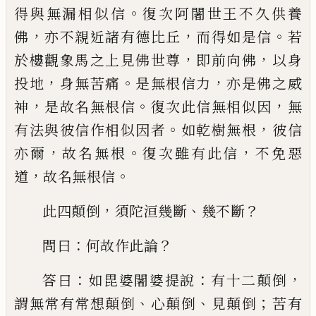
。
得與無漏相
似信
復次阿闍世王不久供養
，
，
。
佛
亦不親
近諸有德比丘
而得如是信
若
，
，
於樓觀象馬
之上見佛世尊
即前向佛
以身
，
。
，
投地
身無苦
痛
是無根信力
亦是佛之威
，
。
，
神
是故名無根
信
復次此信無相似因
無
。
，
有法與彼信作相
似因者
如
乾
樹無根
彼信
，
。
，
亦爾
故名無根
復次雖有此信
不
免
惡
，
。
道
故名無根信
，
、
？
此四顛倒
須陀洹幾斷
幾不斷
：
？
問曰
何故作
此論
：
：
，
答曰
如毘婆闍婆提說
有十二顛倒
、
、
；
謂
無常有常想顛倒
心顛倒
見顛倒
苦有