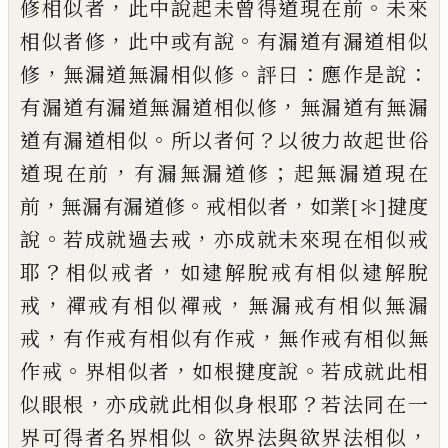
，
。
修
相似
者
此中說起未曾得道現在前
未來
，
。
相
似者修
此中或有說
有漏道有漏道相似
，
。
：
：
修
無漏道無漏相似修
評曰
應作是說
，
有漏道
有漏道無漏道相似修
無漏道有無漏
。
？
道
有
漏道相似
所以者何
以彼
力
故起世俗
，
；
道
現在前
有漏無漏道修
起無
漏
道現在
，
。
，
前
無
漏有漏道修
戒相似者
如業
[＊]
揵度
。
，
說
若成
就過去戒
亦成就未來現在相似戒
？
，
耶
相似
戒者
如逮解脫戒有相似逮解脫
，
，
戒
禪戒有
相似禪戒
無漏戒有相似無漏
，
，
戒
有作戒有
相似有作戒
無作戒有相似無
。
，
。
作戒
界相似
者
如根揵度說
若成就此相
，
？
似眼根
亦成就
此相似身根耶
若法同在一
。
，
界可得者名界
相似
欲界法與欲界法相似