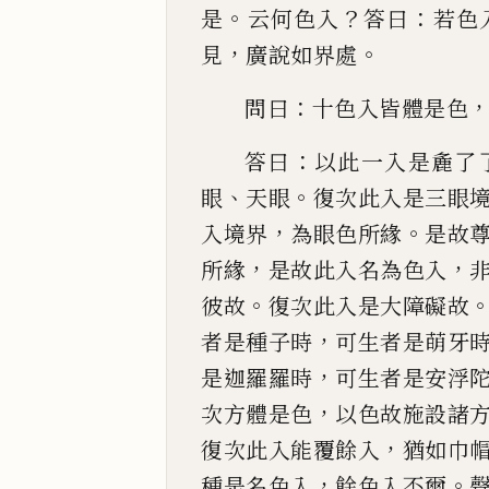
。
？
：
是
云何色入
答曰
若色
，
。
見
廣說
如界處
：
問曰
十色入皆體是色
：
答曰
以此一入是麁了
、
。
眼
天眼
復
次此入是三眼
，
。
入境界
為眼
色
所緣
是故
，
，
所緣
是故
此入名為色入
。
彼故
復次此入是大障礙故
，
者是種子
時
可生者是萌
牙
，
是迦羅羅時
可生者是安浮
，
次
方體是色
以色故施設諸
，
復次此入能覆餘入
猶
如巾
，
。
種是名色入
餘色入不爾