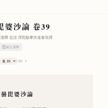
毘婆沙論
卷39
羅漢釋 北涼
浮陀跋摩
共
道泰
等譯
加入清單
/
60
毘曇毘婆沙論