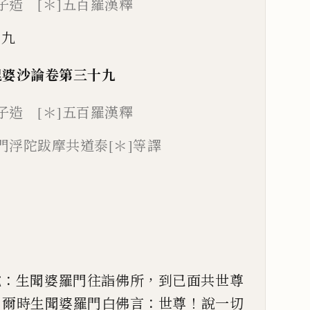
延子造 [＊]五百羅漢釋
十九
毘婆沙論
卷
第三十九
延子造
[＊]
五百羅漢釋
門浮陀跋摩
共道泰
[＊]
等譯
。
：
，
說
生聞婆羅門往詣佛所
到已
面
共世尊
。
：
！
爾時生聞婆羅門白佛言
世尊
說一切