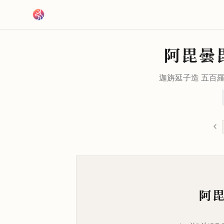
跳到主要內容
阿毘曇
迦旃延子造 五百
阿