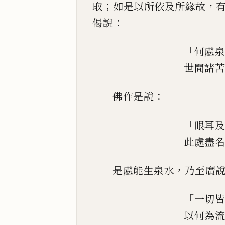
；
，
取
如是
以所依及所緣故
：
偈說
「
何
處泉
世間諸苦
：
佛作是說
「
眼耳及
此處盡名
，
是處能生泉水
乃至廣
「
一切皆
以何為流