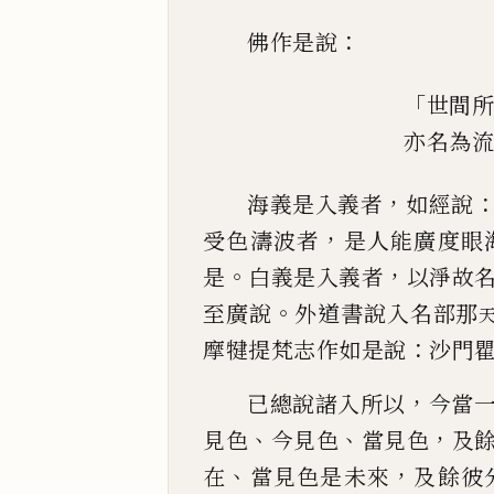
：
佛作是說
「
世間所
亦名為流
，
海義是入義者
如經說
，
受色濤波者
是
人
能廣
度眼
。
，
是
白義是入義者
以淨故
。
至廣說
外道書說入名
部那
：
摩
犍
提梵志作
如是說
沙門
，
已總說諸入所以
今當
、
、
，
見色
今見色
當見色
及
、
，
在
當見色是未來
及餘彼