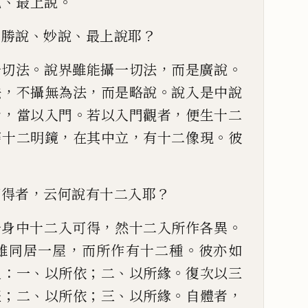
、
。
說
最上說
、
、
？
名勝說
妙說
最上說
耶
。
，
。
一切法
說界雖能
攝一切法
而是廣說
，
，
。
法
不攝無為法
而是略說
說入是中說
，
。
，
者
當以入門
若
以入門觀者
便生十二
，
，
。
磨十二明鏡
在其中立
有十二像現
彼
。
，
？
可得者
云何說有十二入耶
，
。
一身中十二入可得
然十二入
所作各異
，
。
雖同
居一屋
而所作有十二種
彼亦如
：
、
；
、
。
入
一
以所依
二
以所緣
復次
以
三
；
、
；
、
。
，
體
二
以所依
三
以所緣
自體者