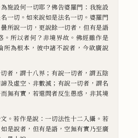
？
：
曇為施設何一切耶
佛
告婆羅門
我施設
。
。
是名一切
如來說如是法名一切
婆羅門
，
，
瞿曇所說一切
更
說餘一切者
但有是語
。
？
。
惑
所以者何
非境界故
佛經雖作是
，
，
論所為根本
彼
中諸不說者
今欲廣說
，
；
，
一切者
謂十八界
有說一切
者
謂五陰
、
；
，
四諦及
虛空
非數滅
有說一切者
謂名
，
，
語而無有實
若還問者反生愚
惑
非其境
。
：
。
於文
若
作是說
一切法性十二入攝
若
。
，
，
如是說者
但有是語
空無有
實乃至廣