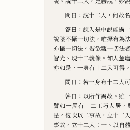
。
，
、
說
說十二入
是勝說
妙
：
，
問曰
說十二入
何故
：
答曰
說入是中說能攝
，
說陰不攝一切法
唯攝
有為
。
亦攝一切法
若欲觀一切法
、
。
智光
現十二義像
如
人瑩
，
亦如是
一身有十二入可得
：
問曰
若一身有
十二入
：
。
答曰
以
所作異故
雖
，
譬如一屋有十二工巧人居
。
，
是
復次以
二事故
立十二
，
：
、
事故
立十二入
一
以自