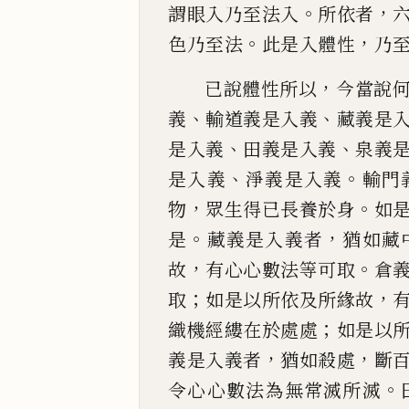
。
，
謂眼入乃至法入
所依者
。
，
色乃至
法
此是入體性
乃
，
已說體性所以
今當說
、
、
義
輸道義是入義
藏義是
、
、
是入
義
田義是入義
泉義
、
。
是入義
淨義是入義
輸門
，
。
物
眾
生得已長養於身
如
。
，
是
藏義是入義者
猶如
藏
，
。
故
有心心數法等可取
倉
；
，
取
如是以所依及
所緣故
；
織機經縷在於處處
如是以
，
，
義是入義者
猶如殺處
斷
。
令心心數法為無常滅所滅