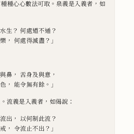
。
，
有種種心心數法可取
泉
義是入義者
如
？
？
水生
何處道不通
，
？」
樂
何處得滅盡
，
，
與鼻
舌身及與意
，
。」
色
能令無有餘
。
，
：
說
流義是入義者
如
偈說
，
？
流出
以何制此流
，
？」
戒
令流止不出