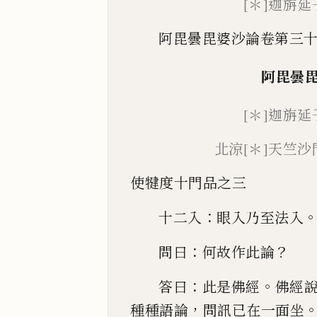
[＊]迦旃
阿毘曇毘婆沙論卷第三
阿毘曇
[＊]
迦旃
北涼
[＊]
天竺沙
使
犍
度十門
品
之
三
：
十二入
眼入乃至法入
：
？
問曰
何故作此論
：
。
答
曰
此是佛經
佛經
，
種種語論
問訊已在一面坐