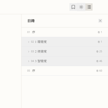
目錄
序
01
卷 1
1 雜犍度
02
卷 1
2 使揵度
03
卷 25
3 智犍度
04
卷 46
序
05
卷 60