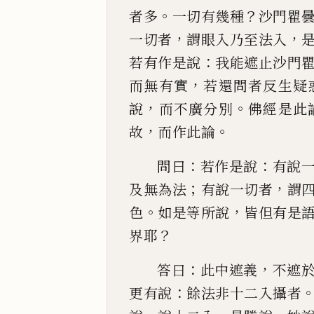
。
？
者多
一切有幾種
沙門瞿
，
，
一切者
謂眼入乃至法入
：
若
有作是說
我能遮止沙門
，
而無有實
若還問者
反生疑
，
。
說
而不廣分別
佛經是此
，
。
故
而作此論
：
：
問曰
若
作是說
有說
；
，
及無為法
有說一切者
謂
。
，
色
如是等所
說
皆但有是
？
界耶
：
，
答曰
此中遮義
不遮
：
更有說
餘法
非十二入攝者