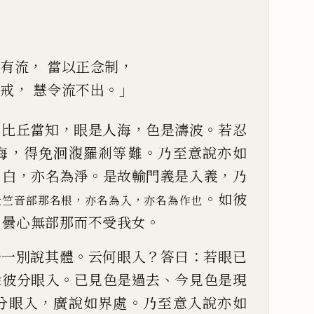
，
，
有流
當以正念制
，
。」
戒
慧令流不出
：
，
，
。
比丘當知
眼是
人
海
色是濤波
若忍
，
。
海
得免
洄澓
羅剎等難
乃至意說亦如
，
。
，
名白
亦名為淨
是
故輸門義是入義
乃
。
如彼
，
，
天竺音部那名根
亦名為入
亦
名為作也
。
瞿曇心無部那而不受我女
。
？
：
一一別說其體
云何
眼入
答曰
若眼已
。
、
餘彼分眼入
已見色是過去
今見色是現
，
。
分眼入
廣說如界處
乃至意入說亦如