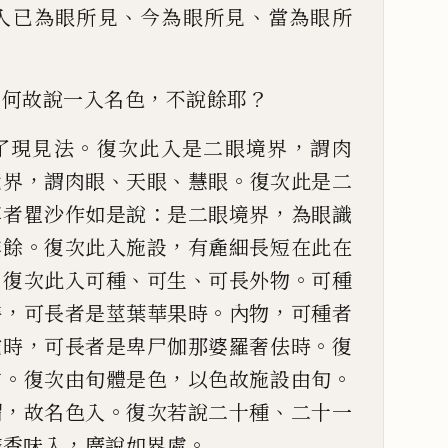
、
、
入
已為眼所見
今為眼所見
當為眼所
，
，
？
何故說一入
名色
不說餘耶
。
，
了現
見法
復次此入是二眼境界
謂肉
，
、
、
。
境界
謂肉眼
天眼
慧眼
復次
此
是二
：
，
尊者瞿
沙作如是說
是二眼境界
為眼識
。
，
非餘
復次此入施設
有麁細
長短在此在
。
、
、
。
復
次此入可種
可生
可長外物
可種
，
。
，
時
可長者是莖葉華果
時
內物
可種者
，
。
陀時
可長者是卑尸
伽那
婆羅奢佉時
復
。
，
。
方
復次由旬體是
色
以色故施設由旬
，
。
、
帽
故名色入
復次若說二十種
二十一
，
。
聲香味入
廣說如
界處