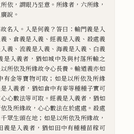
，
。
，
，
六所依
謂眼乃至意
所緣者
六所緣
。
至廣說
。
？
：
何故名入
入是何義
答曰
輸門義是入
、
、
、
入義
倉義是入義
經義是入義
殺處義
、
、
、
是入義
流義是入義
海
義是入義
白義
，
義
是入義者
猶如城中及與村落所輸之
。
是以所依及所緣故令
心長養
輸道義亦如
；
中有金等寶物可取
如是以所依及所緣
，
義是入義者
猶如
倉中有麥等種種子實可
。
，
有心心數法等可取
經義是入義者
猶如
，
。
所依及所
緣故
心心數法在於處處
殺處
；
，
百千眾生頭在地
如是以所依
及所緣故
，
田義
是入義者
猶如田中有種種苗稼可