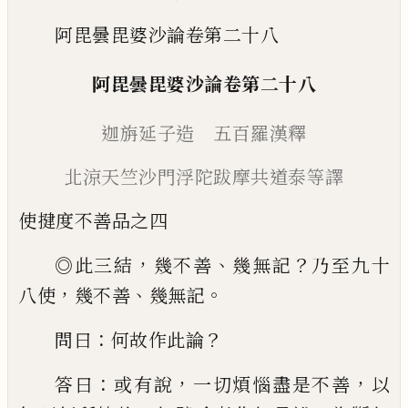
阿毘曇毘婆沙論卷第二十八
阿毘曇毘婆沙論
卷第二十八
迦旃延子造 五百羅漢釋
北涼天竺沙門浮陀跋摩
共道泰等譯
使揵度不善品之四
，
、
？
◎
此三結
幾不善
幾無記
乃至九十
，
、
。
八使
幾
不善
幾無記
：
？
問曰
何故作此論
：
，
，
答曰
或有
說
一切煩惱盡是不善
以