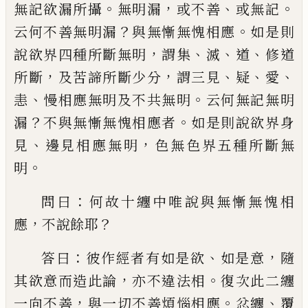
。
，
、
。
無記
欲
漏所攝
無明漏
或不善
或無記
？
。
云何不善無明漏
與
無慚無愧
相應
如是則
，
、
、
、
說欲界四種所斷無
明
謂集
滅
道
修道
，
，
、
、
、
所斷
及苦諦所斷少分
謂
三見
疑
愛
、
。
恚
慢相應無明及不共無明
云何
無記無明
？
。
漏
不與無慚無愧相應者
如是則
說欲界身
、
，
見
邊見相應無明
色無色界五種所
斷無
。
明
：
問曰
何故十纏中
唯
說與無慚無
愧相
，
？
應
不說餘耶
：
、
，
答曰
彼作經者有如是欲
如是意
隨
，
。
其欲意而造此論
亦不違法相
復
次此二纏
，
。
、
一向不善
與一切不善煩惱相應
忿纏
覆