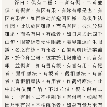
：
：
、
答曰
俱有二種
一者有俱
二者並
。
，
、
。
俱
有俱者
有因
有果
有緣有報是也
有
，
，
因有果者
如百億劫
前造因雖滅
為後生法
。
，
；
作因
此法於因雖遠
而名有因
彼法於果
，
。
，
雖遠
而名有果
有緣者
如日月去此四千
，
。
由旬
眼若緣者便生眼識
境界雖遠而生眼
，
。
，
識
名之有緣
有報者
百億
劫前所造業雖
，
。
，
滅
於今身生報
彼業於此報
雖遠
而言有
。
，
、
。
報
並俱者
如有覺有觀
有喜有
用
有覺
，
。
，
。
者
覺相應法
有觀者
觀相應法
有喜
，
。
，
。
者
喜根相應法
有用者
作觀相應法
此
，
。
中以
有俱而作論
不以並俱
復次俱有二
：
、
。
，
種
一有
俱
二不相離俱
有俱者
如說有
。
，
因乃至有報
不相離俱者
如說有覺乃至有