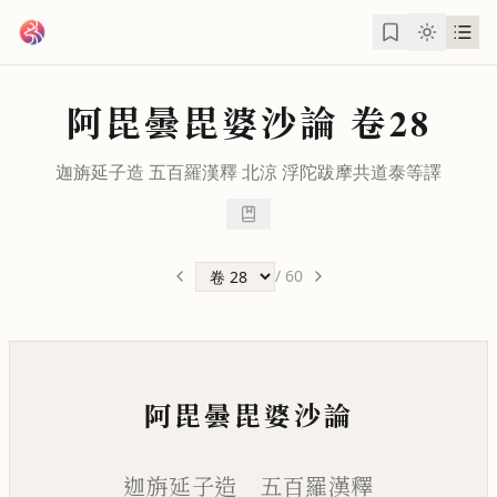
跳到主要內容
阿毘曇毘婆沙論
卷28
迦旃延子造 五百羅漢釋 北涼
浮陀跋摩
共
道泰
等譯
/
60
阿毘曇毘婆沙論
迦旃延子造 五百羅漢釋