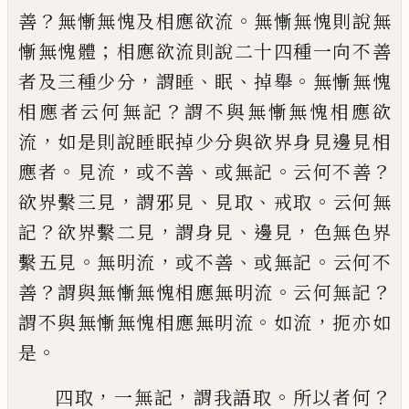
？
。
善
無慚無愧及相應欲流
無慚無愧則說
無
；
慚無愧體
相應欲流則說二十四種一向
不善
，
、
、
。
者及三種少分
謂睡
眠
掉
舉
無慚無
愧
？
相應者云何無記
謂不與無慚無愧相應
欲
，
流
如是則說睡眠掉少分與欲界身見邊
見相
。
，
、
。
？
應者
見流
或不善
或無記
云何不善
，
、
、
。
欲
界繫三見
謂邪見
見取
戒取
云何無
？
，
、
，
記
欲界
繫二見
謂身見
邊見
色無色界
。
，
、
。
繫五見
無明
流
或不善
或無記
云何不
？
。
？
善
謂與無慚無愧
相應無明流
云何無記
。
，
謂不與無慚無愧相
應無明流
如流
扼
亦如
。
是
，
，
。
？
四取
一無記
謂
我語取
所以者何