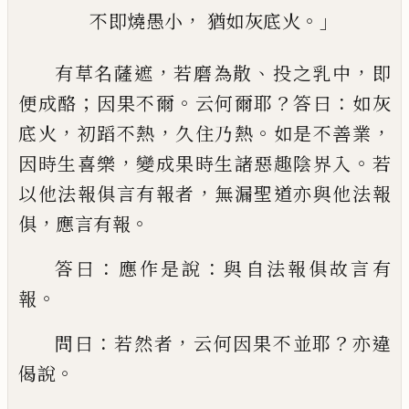
，
。」
不即燒愚小
猶如灰底火
，
、
，
有草名薩遮
若
磨
為散
投之乳中
即
；
。
？
：
便成
酪
因果不爾
云何爾耶
答曰
如灰
，
，
。
，
底火
初
蹈不熱
久住乃熱
如是不善業
，
。
因時生喜樂
變成果時生諸惡趣陰界入
若
，
以他法報俱
言有報者
無漏聖道亦與他法報
，
。
俱
應言有
報
：
：
答曰
應作是說
與自法報俱故言有
。
報
：
，
？
問
曰
若然者
云何因果不並耶
亦違
。
偈說