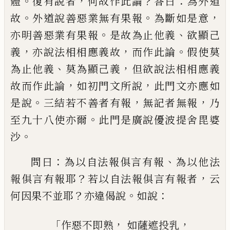
。
，
？
：
體
復有說者
何故作此論
答
曰
為外道
。
。
，
故
外道說善惡業無有果報
為斷
如是意
。
、
亦明善惡業有果報
是故為止他義
欲顯己
，
，
。
義
亦說法相相應義故
而作此論
假
使莫
、
，
為止他義
莫為顯己義
但欲說法相相
應義
，
，
故而作此論
如初門文所說
此門文亦
應如
。
，
，
是說
三結若不善者有報
無記者無報
乃
。
至九十八使亦爾
此門是廣說優波提舍
毘婆
。
沙
：
、
問曰
為以自法報俱言有報
為以他
法
？
，
報俱言有報耶
若以自法報俱言有報者
云
？
。
：
何因果不並耶
亦違偈說
如說
「
，
，
作惡不即熟
如薩遮投乳