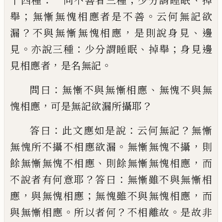
十四種
一向不善者三種
少分謂睡眠
掉
；
。
舉
無慚無愧相應者是不善
云何無記欲
？
，
、
漏
不與無慚無愧相應
是則說身見
邊
。
：
、
；
見
亦說
三種
少分謂睡眠
掉舉
身見邊
，
。
見相應者
是
名無記
：
、
問曰
無慚不與無慚相應
無愧不與
無
，
？
愧相應
可是無記欲漏所攝耶
：
：
？
答曰
此
文
應如是說
云何無記
無慚
。
，
無愧所不攝不
相應欲漏
無慚無愧不攝
則
、
，
餘
無慚無愧不
相應
則
餘
無慚無愧相應
而
？
：
不說者有何意
耶
答曰
無慚雖不與無慚相
，
；
，
應
與
無愧相
應
無愧雖不與無愧相應
而
。
？
。
與無慚相應
所
以者何
不相離故
是故非