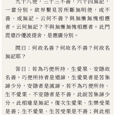
，
，
，
九十八使
三十三不善
六十四
無記
。
，
一當分別
欲界繫見苦所斷無明使
或
不
、
。
？
善
或無記
云何不善
與無慚無愧相應
。
？
。
者
云何無記
不與無慚無愧相應者
此門
，
。
毘婆
沙優波提舍
是應廣分別
：
？
？
問曰
何故名善
何
故名不善
何故名
？
無記耶
：
、
、
答曰
若為巧便所
持
生愛果
安隱故
。
，
名善
巧便所持者是道諦
生愛果者是苦集
，
。
、
諦少分
安隱者是滅諦
若
不為巧便所持
、
，
生不愛果
不安隱者是不善
此說苦集諦少
。
。
、
分
此相違是無記
復次生愛
果
生樂受果
；
、
；
是善
生不愛果
生
苦
受果是
不善
與此相