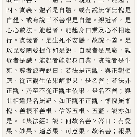
、
。
，
四
實義
體者是自體
或有說無慚無愧是
、
。
，
自體
或有說三不善根
是自體
親近者
是
。
，
心心數法
能起者
能起身
口業及心不相應
。
，
，
。
行
實義者
是生死不安隱
故說不善
是
：
，
以毘婆闍婆提作如是說
自體
者是愚癡
親
，
，
近者是識
能起者能起身口業
實義者是生
。
：
、
死
尊者波奢說曰
若法是正觀
與正觀相
、
，
；
應
從正觀生依果解脫果
是名善
若法非
，
，
；
正觀
乃至不從正觀生依果
是名不
善
與
。
，
此相違是名無記
如正觀不正觀
慚愧
無慚
、
、
、
，
愧
善根不善根
信等五根
五蓋
說亦如
。《
》
：
？
：
是
集法經
說
何故名善
答曰
有愛
、
、
、
，
；
果
妙果
適
意果
可意果
故名善
報果