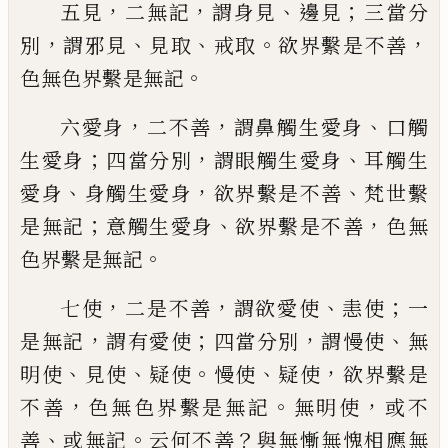
，
，
、
；
五見
二無記
謂身見
邊見
三當分
，
、
、
。
，
別
謂邪見
見取
戒取
欲界繫是
不善
。
色無色界繫是無記
，
，
、
六愛身
二不善
謂
鼻觸生愛身
口
觸
；
，
、
生愛身
四當分別
謂眼
觸生愛身
耳觸生
、
，
、
愛身
身觸生愛身
欲界繫
是不善
梵世繫
；
、
，
是無記
意觸生愛身
欲界繫
是不善
色無
。
色界繫是無記
，
，
、
；
七使
二是不善
謂欲愛使
恚使
一
，
；
，
、
是無記
謂有愛使
四當分
別
謂慢使
無
、
、
。
、
，
明使
見使
疑使
慢使
疑使
欲
界繫是
，
。
，
不善
色無色界繫是無記
無明使
或
不
、
。
？
善
或無記
云何不善
與無慚無愧相應無