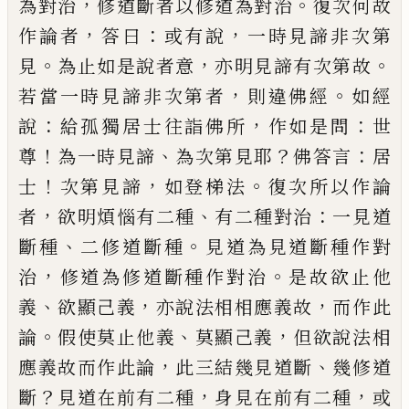
，
。
為對治
修道斷者以修道為對治
復次何故
，
：
，
作論者
答曰
或有說
一時見諦非
次第
。
，
。
見
為止如是說者意
亦明見諦有次第
故
，
。
若當一時見諦非次第者
則違佛經
如經
：
，
：
說
給孤獨居士往詣佛所
作如是問
世
！
、
？
：
尊
為
一時見諦
為次第見耶
佛答言
居
！
，
。
士
次第見
諦
如登梯法
復次所以作論
，
、
：
者
欲明煩惱有
二種
有二種對治
一見道
、
。
斷種
二修道斷種
見道為見道斷種作對
，
。
治
修道為修道斷種作
對治
是故欲止他
、
，
，
義
欲顯己義
亦說法相相
應義故
而作此
。
、
，
論
假使莫止他義
莫顯己義
但欲說法
相
，
、
應義故而作此論
此三結幾
見道斷
幾修道
？
，
，
斷
見道在前有二種
身見在
前有二種
或