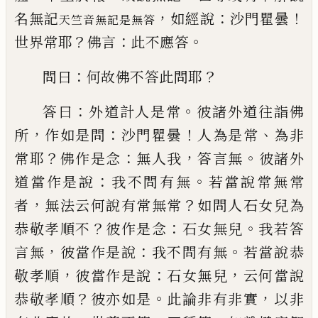
，
：
！
名無記
如經說
沙門瞿曇
天竺音無記是無答
？
：
。
世界常耶
佛言
此不應答
：
？
問曰
何故佛不答此問耶
：
。
答曰
外道計人是
常
彼諸外道往詣佛
，
：
！
、
所
作如是問
沙門瞿
曇
人為是常
為非
？
：
，
。
常耶
佛作是念
無人我
答言無
彼諸外
：
。
道當作是說
我不問有無
若
當說常無常
，
？
者
無法云何說有常無常
如問
人石女兒為
？
：
。
恭敬孝順不
彼作是念
石女無
兒
我若答
，
：
。
言無
彼當作是說
我不問有無
若
當說恭
，
：
，
敬孝順
彼當作是說
石女無兒
云何
當說
？
。
，
恭敬孝順
彼亦如是
此論非有非實
以
非