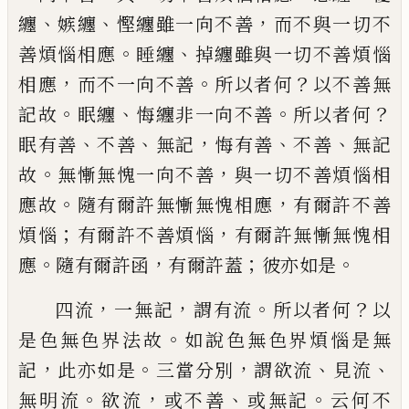
、
、
，
纏
嫉纏
慳纏雖一向不善
而不與一
切不
。
、
善煩惱相應
睡纏
掉纏雖與一切不善
煩惱
，
。
？
相應
而不一向不善
所以者何
以不善
無
。
、
。
？
記故
眠纏
悔纏非一向不善
所以者何
、
、
，
、
、
眠
有善
不善
無記
悔有善
不善
無記
。
，
故
無慚無
愧一向不善
與一切不善煩惱相
。
，
應故
隨有
爾許無慚無愧相應
有爾許不善
；
，
煩惱
有爾
許不善煩惱
有爾許無慚無愧相
。
，
；
。
應
隨有爾
許函
有爾許蓋
彼亦如是
，
，
。
？
四流
一無記
謂
有流
所以者何
以
。
是色無色界法故
如說色
無色界煩惱是無
，
。
，
、
、
記
此亦如是
三當分別
謂
欲流
見流
。
，
、
。
無明流
欲流
或不善
或無記
云何
不