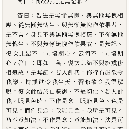
：
？
問曰
何故身見是無記耶
：
、
答曰
若法是無慚無愧
與無慚無愧相
、
、
，
應
從
無慚無愧生
與無慚無愧作依果者
。
、
是不善
身見不與無慚無愧相應
不從無慚
、
，
。
無愧生
不與無慚無愧作依果故
是無記
。
復次此結
不一向壞期心
云何不一向壞期
？
：
。
心
答曰
即
如上義
復次此結不與施戒修
，
。
，
相遠
故
是無
記
若人計我
修行布施欲令
，
，
我樂
持戒欲令
我生天
習修欲令我得解
。
、
。
脫
復次此結於自
體愚
不逼切他
若人計
，
，
：
、
我
眼見色時
不作是
念
眼能見色
色是
。
：
、
。
可見
而作
見
念
我能見
色
我所是可見
，
：
、
乃至意知法
不作是念
意能
知法
法是可