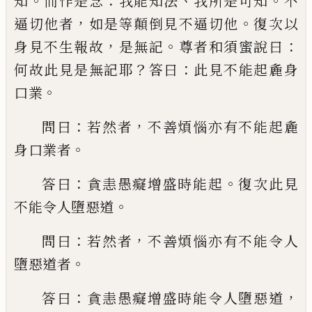
。
：
、
。
知
而作是念
我能知法
我所是
可知
不
，
。
逼切他者
如是等顛倒見不逼切他
復次以
，
。
：
身見不生報故
是無記
尊者和須蜜
說曰
？
：
何故此見是無記耶
答曰
此見不能起
麁身
。
口業
：
，
問曰
若然者
不善煩惱亦有不能
起麁
。
身口業者
：
。
答曰
貪恚愚癡增盛時能起
復次此見
。
不能令人墮惡道
：
，
問曰
若然者
不
善煩惱亦有不能令人
。
墮惡道者
：
，
答曰
貪恚
愚癡增盛時能令人墮惡道