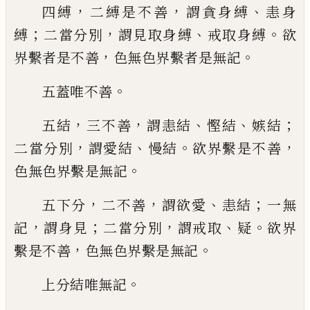
，
，
、
四縛
二縛
是不善
謂貪身縛
恚身
；
，
、
。
縛
二當分別
謂見取
身縛
戒取身縛
欲
，
。
界繫者是不善
色無色界
繫者是無記
。
五蓋
唯
不善
，
，
、
、
；
五結
三不善
謂
恚結
慳結
嫉結
，
、
。
，
二當分別
謂愛結
慢結
欲界
繫是不善
。
色無色界繫是無記
，
，
、
；
五下
分
二
不善
謂欲愛
恚結
一無
，
；
，
、
。
記
謂身見
二當分
別
謂戒取
疑
欲界
，
。
繫是不善
色無色界繫是
無記
。
上分結
唯
無記