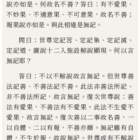
。
？
：
、
說亦如是
何故名
不善
答曰
有不愛果
、
、
，
；
不妙果
不適意果
不可
意果
故名不善
。
。
報果說亦如是
與此相違是
無記
：
、
、
、
問曰
世尊定記苦
定記集
定記滅
，
。
定記
道
廣說十二入施設解說顯現
何以言
？
無記
耶
：
。
答曰
不以不解說故言無記
但世尊善
、
。
、
法
記善
不善法記不善
此法非善法所記
，
。
：
非不
善法所記
故言無記
復次世尊說
善
，
。
法有愛
果
不善法有不愛果
此法不生愛不
，
。
，
愛果
故
言無記
復次善以二事故名善
一
、
，
。
以自體
二
以有報
不善亦爾
無記雖有自
，
，
。
體
不生於報
故說無記
世尊或有不解說