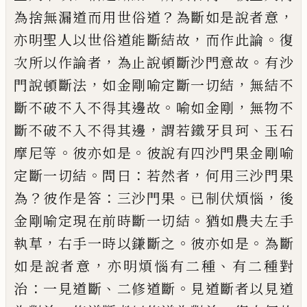
？
，
為捨無漏道而用
世俗道
為斷如是說者意
，
。
亦明聖人以世俗
道能斷結故
而作此論
復
，
。
次所以作論者
為
止說頓斷沙門意故
有沙
，
，
門說頓斷法
如金
剛喻定斷一切結
無結不
。
，
斷不破不入不得其
邊故
喻如金剛
無物不
，
、
斷不破不入不得其
邊
謂若鐵牙貝
珂
玉石
。
。
摩尼等
彼亦如是
彼
說有四沙門果金剛喻
。
：
，
定斷一切結
問曰
若
然者
何用三沙門果
？
：
。
，
為
彼作是答
三沙門果
已制伏煩惱
後
。
金剛喻定現在前時斷一切
結
猶如農夫左手
，
。
。
執草
右手一時以鎌斷之
彼亦如是
為斷
，
、
如是說者意
亦明煩惱有二
種
有二種對
：
、
。
治
一見道斷
二修道斷
見道斷
者以見道