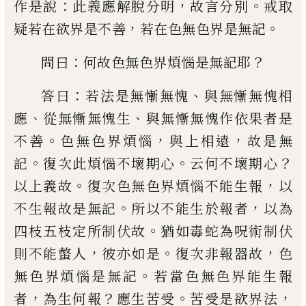
：
，
。
作是說
此義應
解脫
分明
故言分別
戒取
，
。
疑
若在欲界是不善
若在色無色界是無記
：
？
問
曰
何故色無色界煩惱是無記耶
：
、
答曰
若法
是無慚無愧
與無慚無愧相
、
、
應
從無慚無愧
生
與無慚無愧作依果者是
。
，
，
不善
色無色界
煩惱
與上
相遠
故是無
。
。
？
記
復次此煩惱不壞
期心
云何不壞期心
。
，
以上義故
復次色無色
界煩惱不能生報
以
。
，
不生報故是無記
所以
不能生於報者
以為
。
四
枝
五
枝
定所制伏
故
猶如毒蛇為呪術制伏
，
。
，
則不能螫人
彼亦
如是
復次非報器故
色
。
無色界煩惱是無記
若當色無色界能生報
，
？
。
，
者
為生何報
應生苦
受
苦受是欲界法