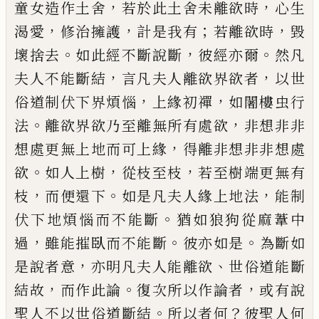
，
，
童女
造作土舍
若於此土舍未離欲時
心生
，
，
；
，
渴愛
修治擁護
計是我有
若離欲時
毀
。
，
。
壞捨去
如
此經不斷說斷
彼經亦爾
然凡
，
，
夫人不能斷
結
言凡夫人離欲界欲者
以世
，
，
俗道制伏下
界煩惱
上緣初禪
如
闍
樓虫行
。
，
法
離欲界
欲乃至離無所有處欲
非想非非
，
想處更無
上地而可上緣
得離非想非非想處
。
，
，
欲
如人
上樹
從枝至枝
若至樹端更無有
，
。
，
枝
而便還
下
如是凡夫人緣上地法
能制
。
伏下地煩惱
而不能斷
猶如狼狗從麻葦中
，
。
。
過
雖能摧臥
而不能斷
彼亦如是
為斷如
，
、
是說者意
亦明
凡夫人能離欲
世俗道能斷
，
。
，
結故
而作此論
復次所以作論者
或有說
。
？
聖人不以世俗道
斷結
所以者何
彼聖人何