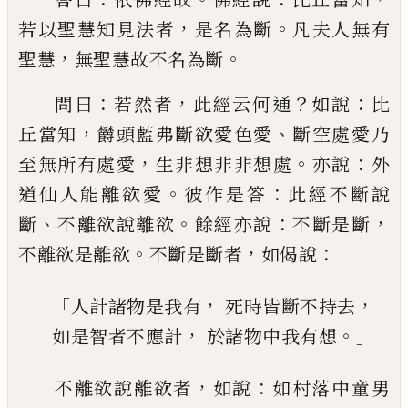
，
。
若以聖慧知見法者
是名為斷
凡夫人無有
，
。
聖慧
無聖慧故不名
為斷
：
，
？
：
問曰
若然者
此經云何通
如說
比
，
、
丘當
知
欝頭藍弗斷欲愛色愛
斷空處愛乃
，
。
：
至無
所有處愛
生非想非非想處
亦說
外
。
：
道仙人
能離欲愛
彼作是答
此經不斷說
、
。
：
，
斷
不離欲
說離欲
餘經亦說
不斷是斷
。
，
：
不離欲是離欲
不斷是斷者
如偈說
「
，
，
人計諸物是我有
死時皆斷不持去
，
。」
如是智者不應計
於諸物中我有想
，
：
不離欲說離欲者
如說
如村落中童男