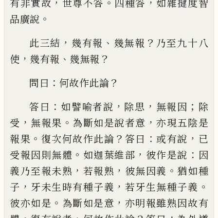
，
。
，
有非實故
世尊不答
四種答
如雜揵度智
。
品廣說
，
、
？
此三結
幾有報
幾無報
乃至九十八
，
、
？
使
幾有報
幾無報
：
？
問曰
何故作此論
：
，
，
；
答曰
如譬喻者說
除思
無報因
除
，
。
，
受
無報果
為斷
如是說者意
亦現五陰是
。
？
：
，
報果
復次何故作
此論
答曰
或有說
已
。
，
：
受報因則無體
如迦葉
維部
彼作是說
因
，
，
。
義乃至報未熟
若報熟
彼
無因義
猶如種
，
，
。
子
牙
未生時有種子義
若
牙
生無種子義
。
，
彼亦如是
為斷如是意
亦明
報雖熟因故有