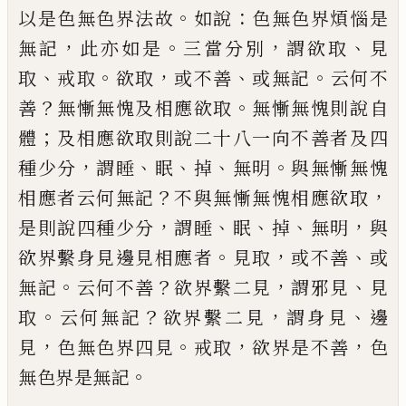
。
：
以是色無色界法故
如說
色無色界煩惱是
，
。
，
、
無記
此亦如是
三當分別
謂欲取
見
、
。
，
、
。
取
戒取
欲取
或不善
或無記
云何
不
？
。
善
無
慚
無愧及相應欲取
無慚無愧則
說自
；
體
及相應欲取則說
二十八
一向不善
者及四
，
、
、
、
。
種少分
謂睡
眠
掉
無明
與無慚無愧
？
，
相應者云何無記
不與無慚無愧相應欲取
，
、
、
、
，
是則說四種少分
謂睡
眠
掉
無明
與
。
，
、
欲界繫
身見邊見相應者
見取
或不善
或
。
？
，
、
無記
云何
不善
欲界繫二見
謂邪見
見
。
？
，
、
取
云何無記
欲界繫二見
謂身見
邊
，
。
，
，
見
色無色界四見
戒
取
欲界是不善
色
。
無色界是無記