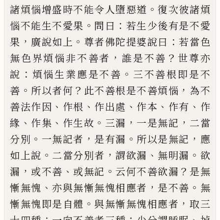
。
諸煩
惱增盛時不能令人墮惡道
復次彼諸煩
。
：
惱
不能生不愛果
問曰
若生少後有是不愛
，
。
：
果
廣說如上
尊者佛陀提婆說曰
若當色
，
？
無色
界煩惱非不善者
誰是不善
世尊亦
：
。
說
煩惱
生業應是不善
三不善根即是不
。
？
，
善
所以者
何
此不善根是不善煩惱
為不
、
、
、
、
、
善法作因
作
根
作出處
作本
作有
作
、
、
。
，
，
緣
作集
作生故
三
漏
一是無記
二當
。
，
。
，
分別
一無記者
是有漏
所以是無記
應
。
，
、
。
如上說
二當分別者
謂欲漏
無明漏
欲
，
、
。
？
漏
或不善
或無記
云何不善欲漏
是無
、
，
。
慚無愧
亦與無慚無愧相應者
是不善
無
。
，
慚無愧即是自體
與無慚無愧相應者
取
三
：
；
、