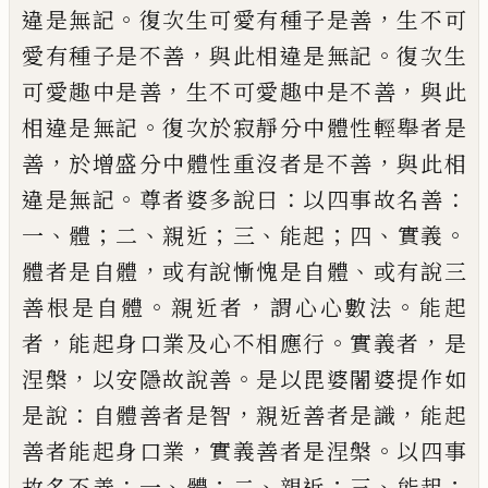
。
，
違是無記
復次生可愛有種子
是善
生不可
，
。
愛有種子是不善
與此相違是
無記
復次生
，
，
可愛趣中是善
生不可愛趣中
是不善
與此
。
相違是無記
復次於寂靜分中
體性輕舉者是
，
，
善
於增盛分中體性重沒者
是不善
與此相
。
：
：
違是無記
尊者婆多說曰
以
四事故名善
、
；
、
；
、
；
、
。
一
體
二
親近
三
能起
四
實義
，
、
體者是自體
或有說慚愧是自體
或有說三
。
，
。
善根是自體
親近者
謂心心數法
能起
，
。
，
者
能
起身口業及心不相應行
實義者
是
，
。
涅槃
以
安隱故說善
是以毘婆闍婆提作如
：
，
，
是說
自
體善者是智
親近善者是識
能起
，
。
善者能起
身口業
實義善者是涅槃
以四事
：
、
；
、
；
、
；
故名不善
一
體
二
親近
三
能起