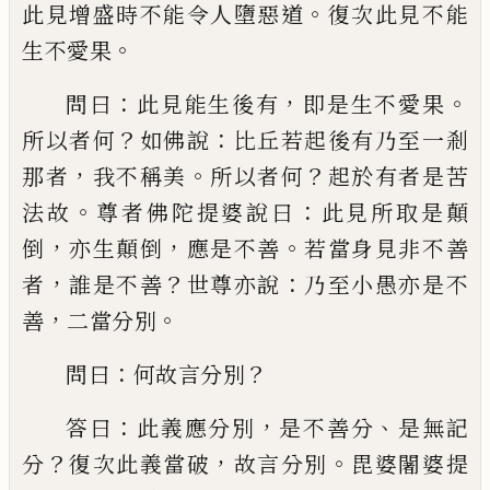
。
此見增盛時不
能令人墮惡道
復次此見不能
。
生不愛果
：
，
。
問
曰
此見能生後有
即是生不愛果
？
：
所以者何
如佛說
比丘若起後有乃至一剎
，
。
？
那者
我不
稱美
所以者何
起於有者是苦
。
：
法故
尊者佛
陀提婆說曰
此見所取是顛
，
，
。
倒
亦生顛倒
應
是不善
若當身見非不善
，
？
：
者
誰是不善
世尊
亦說
乃至小愚亦是不
，
。
善
二當分別
：
？
問曰
何
故言分別
：
，
、
答曰
此義應分別
是不善分
是無
記
？
，
。
分
復次此義當破
故言分別
毘婆闍婆提