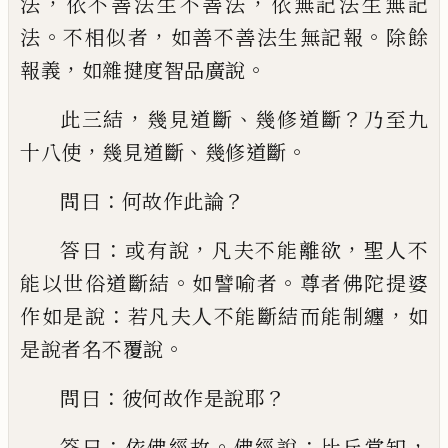
，
，
法
依不善法生不善法
依無記法生無記
。
，
。
法
不相似者
如善不善法生無記報
除
餘
，
。
報義
如雜揵度智品廣說
，
、
？
此三結
幾見道斷
幾修道斷
乃至九
，
、
。
十八使
幾見道斷
幾修道斷
：
？
問曰
何故作此論
：
，
，
答曰
或有說
凡夫不能離欲
聖人不
。
。
能以世俗道
斷結
如譬喻者
尊者佛陀提婆
：
，
作如是說
若
凡夫人不能斷結而能制纏
如
。
是說者名不
覆說
：
？
問曰
彼何故作是說耶
：
。
：
，
答曰
依佛經
故
佛經說
比丘當知