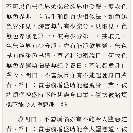
。
不可以色無色界煩惱於
欲界中受報
復次色
。
無色界非一向能生顛
倒有少相似法
如色無
，
。
，
色界邪見
謗言無苦
有少樂分
見取見
色
，
。
，
無色界陰是第一
彼有
少分第一
戒取見
，
，
色無色界有少分淨
亦有
能淨欲界道
無色
。
：
界有能淨色界道
尊者
和
須密
說曰
何故色
？
：
無色界諸煩惱是無記
答
曰
不能起麁身口
。
：
業故
問曰
不善煩惱亦有
不能起麁身口業
。
：
，
者
答曰
貪恚癡增盛時能
起麁身口業
彼
。
諸煩惱增盛時不能起麁身
口業
復次彼諸煩
。
惱不能令人墮惡
趣
◎
：
◎
問曰
不善煩惱亦有不能令人墮惡道
。
：
，
者
答曰
貪恚癡增盛時能令人墮惡道
彼