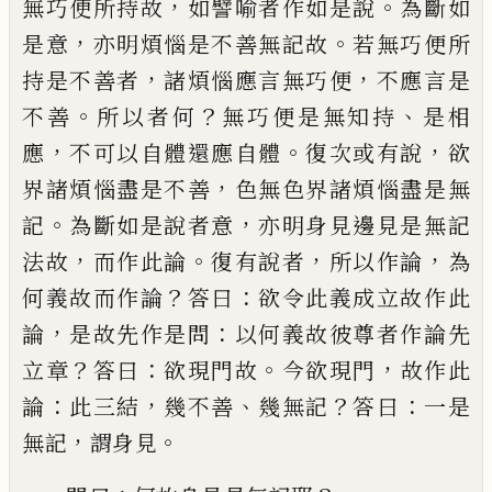
，
。
無巧便所持故
如
譬喻者作如是說
為斷如
，
。
是意
亦明煩惱是
不善無記故
若無巧便所
，
，
持是不善者
諸煩
惱應言無巧便
不應言是
。
？
、
不善
所以者何
無
巧便是無知持
是相
，
。
，
應
不可以自體還應自
體
復次或有說
欲
，
界諸煩惱盡是不善
色無
色界諸煩惱盡是無
。
，
記
為斷如是說者意
亦
明身見邊見是無記
，
。
，
，
法故
而作此論
復有說
者
所以作論
為
？
：
何義故而作論
答曰
欲令此
義成立故作此
，
：
論
是故先作是問
以何義故
彼尊者作論先
？
：
。
，
立章
答曰
欲現
門
故
今
欲現
門
故作此
：
，
、
？
：
論
此三結
幾不善
幾無記
答曰
一是
，
。
無記
謂身見