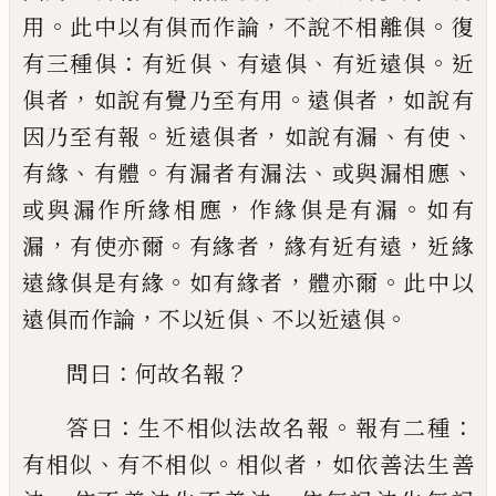
。
，
。
用
此中以有
俱而作論
不說不相離俱
復
：
、
、
。
有三種俱
有
近俱
有遠俱
有近遠俱
近
，
。
，
俱者
如說有覺乃
至有用
遠俱者
如說有
。
，
、
、
因乃至有報
近遠俱
者
如說有漏
有使
、
。
、
、
有緣
有體
有漏者有漏法
或與漏相應
，
。
或與漏作所緣相應
作緣俱是
有漏
如有
，
。
，
，
漏
有使亦爾
有緣者
緣有近有遠
近緣
。
，
。
遠緣俱是有緣
如有緣
者
體亦爾
此中
以
，
、
。
遠俱而作論
不以近俱
不以近遠俱
：
？
問曰
何故名報
：
。
：
答曰
生不相似法故名報
報有二
種
、
。
，
有相似
有不相似
相似者
如依善法生善