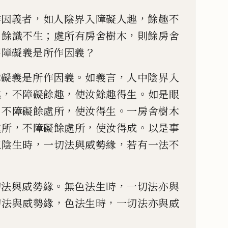
，
，
作因義者
如人陰界入障礙人趣
餘趣不
，
；
，
餘識不生
處所有房舍樹木
則餘房舍
？
不障礙義是所作因義
。
，
障礙義是所作因義
如義言
人中
陰界入
，
，
。
趣
不障
礙餘趣
使汝餘趣得生
如是眼
，
，
。
不障礙餘處所
使汝得生
一房
舍樹木
，
，
。
處所
不
障礙餘處所
使汝得成
以是事
，
，
五陰生時
一切法與威勢緣
若
有一法不
。
，
切法與威勢緣
無色法生時
一切法亦與
，
，
切法與威勢緣
色
法生時
一切法亦與威