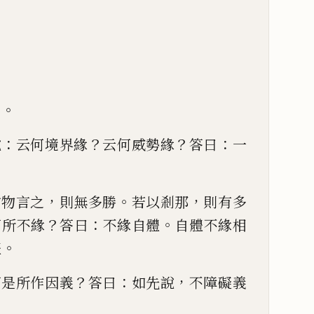
？
？
。
義
：
？
？
：
說
云何境界緣
云何威勢緣
答曰
一
，
。
，
前物言之
則無多勝
若以剎
那
則有多
？
：
。
何所不
緣
答曰
不緣自體
自體不緣相
。
體
？
：
，
何是所作因義
答曰
如先說
不障礙義