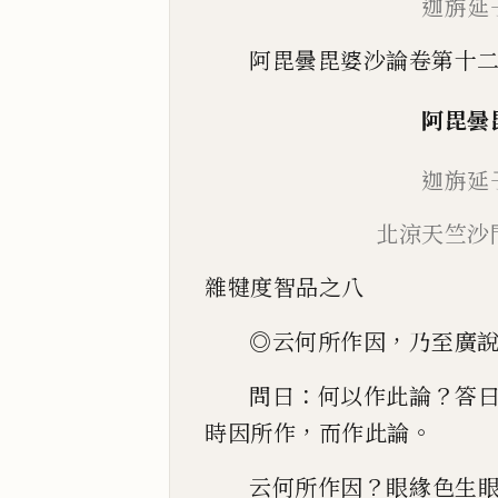
迦旃延
阿毘曇毘婆沙論卷第十
阿毘曇
迦旃延
北涼天竺沙
雜犍度智品之八
，
◎
云何所作因
乃至廣
：
？
問曰
何以作此論
答
，
。
時因所作
而作此論
？
云何所作因
眼緣色生