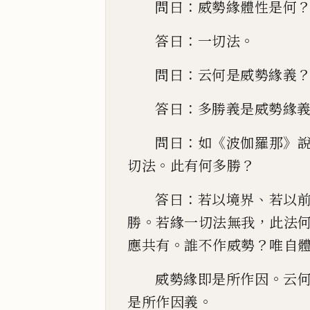
：
問曰
威勢緣體性是何
：
。
答曰
一切
法
：
問曰
云何是威勢緣義
：
答曰
多勝義是
威勢緣
：
《
》
問曰
如
波伽羅那
。
？
切法
此有何多勝
：
、
答曰
若以境界
若以
。
，
勝
若緣一切法無我
此法
。
？
應共有
誰
不作威勢
唯
自
。
威勢緣即是所作因
云
。
是所作因義