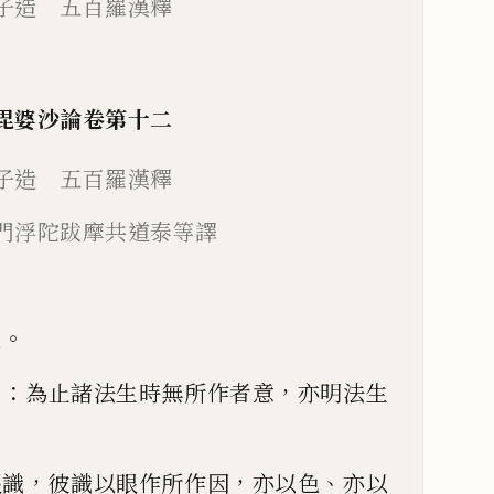
子造 五百羅漢釋
二
毘婆
沙
論
卷第十二
子造 五百羅漢釋
門浮陀跋摩
共道泰等譯
。
說
：
，
曰
為
止
諸法生時無所作者意
亦明法生
，
，
、
眼識
彼識以眼作所
作因
亦以色
亦以