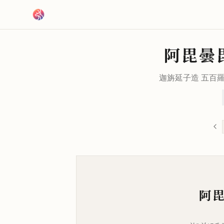
跳到主要內容
阿毘曇
迦旃延子造 五百
阿