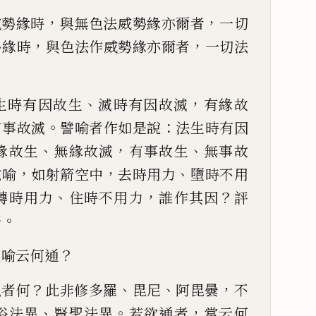
，
，
威勢緣時
與無色法威勢緣亦爾者
一切
，
，
勢緣時
與
色法作威勢緣亦爾者
一切法
、
，
生時有因故生
滅時
有因故滅
有緣故
。
：
有
事故滅
譬喻者作如是說
法生時有因
、
，
、
緣故生
無緣故滅
有事
故生
無事故
，
，
、
說喻
如射箭空中
去時用力
墮時不用
、
，
？
轉時用力
住時不用力
誰作其
因
評
。
好
？
說喻云何通
？
、
、
，
以者何
此非修多羅
毘尼
阿毘曇
不
、
。
，
俗法異
賢聖法異
若
欲通者
當云何