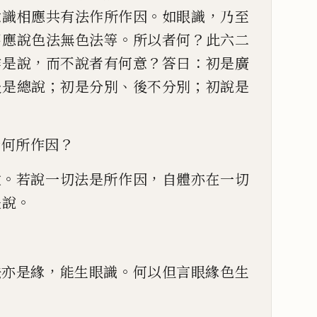
。
，
意識相應共有法作所作因
如眼識
乃至
。
？
不應說色法無色
法等
所以者何
此六二
，
？
：
作是說
而不說者有何意
答曰
初
是廣
；
、
；
後是總說
初是
分別
後不分別
初說是
？
云何所作因
。
，
故
若說一切法是所作因
自體亦
在一切
。
是說
，
。
法亦是緣
能
生眼識
何以但言眼緣色生