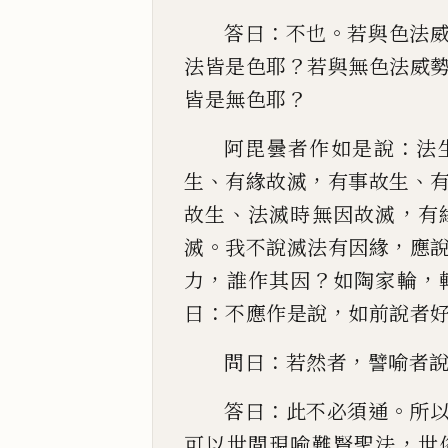
：
。
答曰
不也
若
與色法
？
法皆是色耶
若與無色法威
？
皆是無色耶
：
阿毘曇者作如是說
法
、
，
、
生
有緣故滅
有事故生
、
，
故生
法滅時無因故滅
有
。
，
滅
我不說滅法有因緣
應
，
？
，
力
誰作其
因
如陶家輪
：
，
曰
不應作是說
如前說者
：
，
問曰
若
然者
譬喻者
：
。
答曰
此不必須通
所
，
可以
世間現喻難賢聖法
世