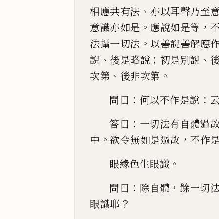
、
相應共有法
亦以耳聲乃
至
。
，
意識亦如是
應說如是等
。
法攝一切法
以善
說善解應
、
；
、
說
後是略說
初是別說
、
。
次第
後非次第
：
：
問
曰
何以不作是說
：
答曰
一切法
有自體過
。
，
中
欲令無如是過故
不作
。
眼緣
色生眼識
：
，
問曰
除自體
餘一切
？
眼識耶