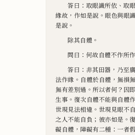
：
、
答曰
取
眼識所依
取
，
。
緣故
作如是說
眼色與眼
。
是說
。
除
其自體
：
問曰
何故自體不作所
：
，
答曰
非
其田器
乃至
。
，
法作緣
自體於自體
無損
。
？
無有
差別過
所以者何
因
。
生事
復次自體不能與自體
。
世現見法相
違
世現見眼不
；
。
之人不能自負
彼亦如是
，
：
礙自
體
障礙有二種
一者