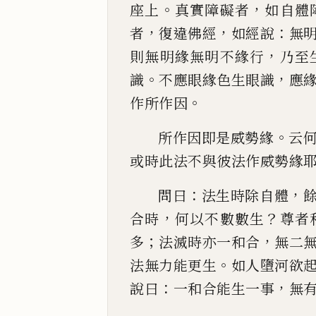
。
，
座上
真實障礙者
如自體
，
，
：
者
復違
佛經
如經說
無
，
則無明緣無明不緣行
乃至
。
，
識
不應眼
緣色生眼識
應
。
作所作因
。
所作因即是威勢緣
云
或時此法不與彼法作威
勢緣
：
，
問曰
法生時除自體
，
？
合時
何以不數數生
尊者
；
，
多
法滅時亦一和合
無二
。
法無力能
更生
如人墮河欲
：
，
說曰
一和合能生一事
無