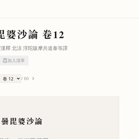
毘婆沙論
卷12
羅漢釋 北涼
浮陀跋摩
共
道泰
等譯
加入清單
/
60
毘曇毘婆沙論