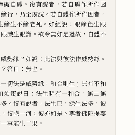
。
，
障
礙自體
復有說者
若自體作所作因
，
。
，
明緣行
乃至廣說
若自體作
所作因者
。
：
生緣
生不緣老死
如經說
眼緣色生眼
。
，
緣眼識生眼識
欲令無如是
過故
自體不
？
：
。
何威勢緣
如說
此法
與彼法作威勢緣
？
：
。
耶
答曰
無也
，
；
餘
一切法是威勢緣
和合則生
無有不和
：
，
和須蜜說曰
法生時有
一和合
無二無
。
，
，
，
無
多
復有說者
法生已
餘生法多
彼
，
；
。
起
復墮一河
彼亦如是
尊
者佛陀提婆
。
有一事
能生二果