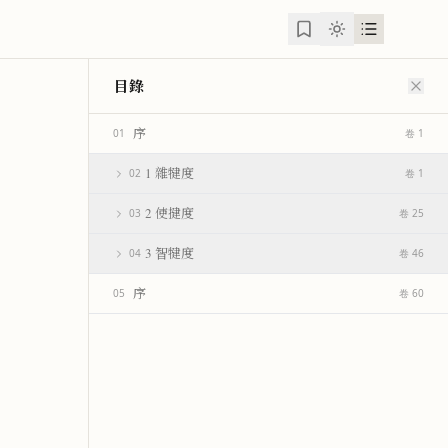
目錄
序
01
卷 1
1 雜犍度
02
卷 1
2 使揵度
03
卷 25
3 智犍度
04
卷 46
序
05
卷 60