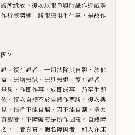
。
眼識所緣故
復次以眼色與眼
識作近威勢
，
，
識作
近威勢緣
勝眼識俱生生等
是故作
？
作因
。
，
，
廣說
復有說者
一切法除其自
體
於他
、
、
。
，
無益
無
增無減
無進無退
復有說者
，
、
，
即是果
作即作事
成即成事
乃
至生即
。
。
作依
復
次自體不於自體作尊勝
復次與
、
、
、
自見
指端不能自觸
刀不
能自割
多力
，
。
復
有說者
不障礙義是所作因義
自體障
，
。
，
假名
二者真實
假名障
礙者
如人在床