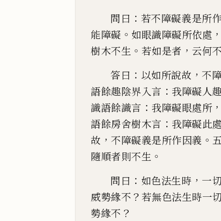
：
問曰
若不障
礙義是所
。
能障礙
如眼識障礙所依處
。
，
樹木不生
若如
是者
云何
：
，
答曰
以如
所說故
不
：
語餘趣陰界入言
我障礙人
：
識語餘識言
我障礙眼處所
：
語餘房舍樹木言
我障礙此
，
。
故
不障礙義
是所作因義
。
隨順者則不生
：
，
問曰
如
色法生時
一
？
威
勢緣不
若無色法生時一
？
勢緣不