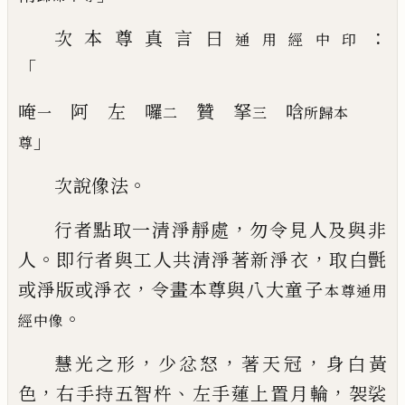
：
次本尊真言曰
通用經中印
「
唵
阿
左
囉
贊
拏
唅
一
二
三
所
歸
本
」
尊
。
次說像法
，
行者點取一清
淨
靜處
勿令見人及與非
。
，
人
即行者與工人共清淨著新淨
衣
取白㲲
，
或
淨
版
或淨衣
令畫本尊與八
大
童子
本尊通用
。
經中
像
，
，
，
慧光之形
少忿怒
著天冠
身白黃
，
、
，
色
右手持
五智杵
左手蓮上置
月
輪
袈裟