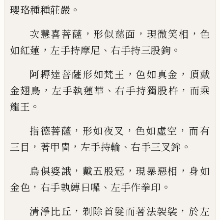
。
瓔珞種種莊
嚴
，
，
，
次慧喜菩薩
形似慈面
現微笑相
色
，
、
。
如紅蓮
左手持摩尼
右手持三
股
鉤
，
，
阿耨達菩薩形如梵王
色如真金
頂戴
，
、
，
金翅
鳥
左手執蓮華
右手持獨
股
杵
而乘
。
龍王
，
，
，
指德菩薩
形如夜叉
色如虛空
而有
，
，
、
。
三目
著
甲冑
左手持
輪
右手
三
叉
鉾
，
，
，
烏俱婆誐
戴五
股
冠
現暴惡相
身如
，
、
。
金色
右
手執
縛
日
囉
左
手作拳印
，
，
清淨比丘
剃除首
髮
而著法袈裟
於
左