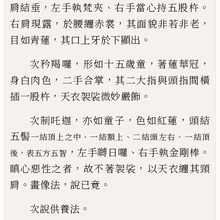
，
、
。
肩
結垂
左手執梵
夾
右手當心持五
股
杵
，
，
，
右
肩現露
於腰纏赤裳
其面貌非若非老
，
。
目如青蓮
其口上牙於下顯出
，
，
，
次矜羯
囉
形如十五歲童
著蓮華冠
，
，
身白肉
色
二手合掌
其二大指與頭指間橫
，
。
插
一
股
杵
天衣袈裟微妙嚴飾
，
，
，
次制吒迦
亦如童子
色如紅蓮
頭結
五髻
、
、
、
一結頂上之中
一結額上
二結頭左右
一結
頂
，
、
。
左手嚩日囉
右手執金剛棒
，
後
表五方五智
，
，
瞋心
惡性之者
故不著袈裟
以
天衣纏其頸
。
，
。
肩
畫像法
說已竟
。
次說供養法