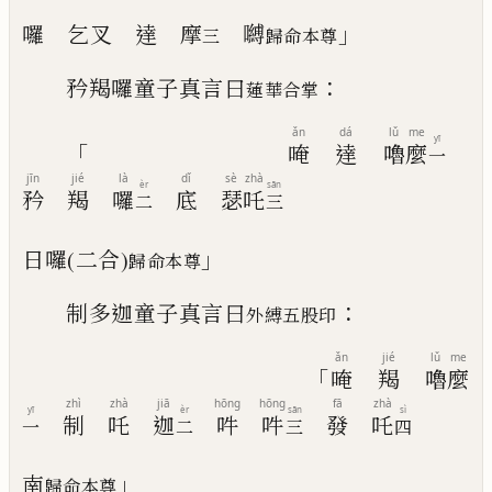
」
囉
乞叉
達
摩
嚩
三
歸命本尊
：
矜羯
囉
童子真言曰
蓮華合掌
ǎn
dá
lǔ
me
yī
「
唵
達
嚕
麼
一
jīn
jié
là
dǐ
sè
zhà
èr
sān
矜
羯
囉
底
瑟
吒
二
三
」
日
囉
(
二合
)
歸命本尊
：
制
多
迦童子真言曰
外
縛
五
股
印
ǎn
jié
lǔ
me
「
唵
羯
嚕
麼
zhì
zhà
jiā
hōng
hōng
fā
zhà
yī
èr
sān
sì
制
吒
迦
吽
吽
發
吒
一
二
三
四
」
南
歸命本尊