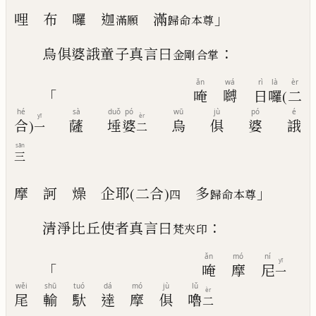
」
哩
布
囉
迦
滿
滿願
歸命本尊
：
烏俱婆誐童子真言曰
金剛合掌
ǎn
wá
rì
là
èr
「
唵
嚩
日
囉
(
二
hé
sà
duǒ
pó
wū
jù
pó
é
yī
èr
合
)
薩
埵
婆
烏
俱
婆
誐
一
二
sān
三
」
摩
訶
燥
企耶
(
二合
)
多
四
歸命本尊
：
清淨比丘使者真言曰
梵夾印
ǎn
mó
ní
yī
「
唵
摩
尼
一
wěi
shū
tuó
dá
mó
jù
lǔ
èr
尾
輸
馱
達
摩
俱
嚕
二