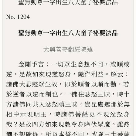
聖無動尊一字出生八大童子祕要法品
No. 1204
聖無動尊一字出生八大童子祕
要法品
大興善寺翻經院述
：
，
金剛手言
一切眾生意想不同
或順或
，
，
。
：
逆
是
故如來現慈怒身
隨作利益
解云
，
，
諸佛大悲
愍眾生故
即
於
順者以順而勸
若
。
，
於
逆者
以逆而制也
一佛住忿怒三昧
時十
，
方諸佛
同共入忿怒瞋三昧
豈毘盧遮那於無
，
相中
示現明王
時諸佛菩薩更不現忿怒身
？
。
哉
是
故四方如來現教令身降伏
眾
魔
雖然
，
，
猶不
親隨逐
所以本誓不同
或降三世菩薩