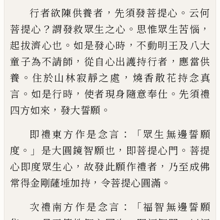
，
。
行者欲陳供養者
先須發菩提心
云何
？
。
，
菩提
心
謂發救眾生之心
思惟眾生苦惱
。
，
起拔濟
心也
如是發心時
不動明王及八大
，
，
童子為
不請師
從自心出護持行者
應當供
。
，
養
住於
山林寂靜之處
燒香散花持念真
。
，
。
言
如是行
時
使者現身隨意奉仕
先須禮
，
。
四方如來
發
大誓願
：「
即禮東方作是念言
眾生無邊誓願
。」
，
。
度
是大
圓鏡智
願
也
即菩提心門
菩提
，
，
心即度眾生
心
故發此願作禮者
乃至成佛
，
。
常得金剛薩
埵加持
令菩提心圓滿
：「
次禮南方作是念言
福智無邊誓願