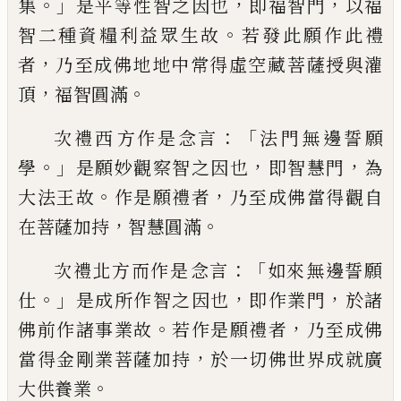
。」
，
，
集
是平
等性智之因也
即福智門
以福
。
智二種資糧
利益眾生故
若發此願作此禮
，
者
乃至成佛
地地中常得虛空藏
菩薩
授與灌
，
。
頂
福智圓
滿
：「
次禮西
方
作是念言
法門無邊誓願
。」
，
，
學
是
願妙觀察智之因也
即智慧門
為
。
，
大法王故
作是願禮者
乃至成佛當得觀自
，
。
在菩薩加
持
智慧圓滿
：「
次禮北方而作是
念
言
如來無邊誓願
。」
，
，
仕
是
成所作智之因也
即作業門
於諸
。
，
佛前作諸
事業故
若作是願禮者
乃至成佛
，
當得金剛
業菩薩加持
於一切佛世界成就廣
。
大供養
業