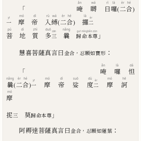
ǎn
wá
rì
là
èr
hé
「
唵
嚩
日
囉
(
二
合
)
mó
dì
rù
wá
èr
hé
là
yī
èr
摩
帝
入
縛
(
二
合
)
攞
一
二
pú
dì
zhì
duō
nǎng
sān
guī
mìng
běn
zūn
」
菩
地
質
多
曩
三
歸
命
本
尊
：
慧喜菩薩真言曰
，
金合
忍願如寶形
ǎn
là
dá
「
唵
囉
怛
nǎng
èr
hé
mó
dì
suō
dù
mó
hē
yī
èr
曩
(
二
合
)
摩
帝
娑
度
摩
訶
一
二
mó
摩
」
抳
莫
三
歸命本尊
：
阿耨達菩薩真言
曰
，
金合
忍願如蓮葉