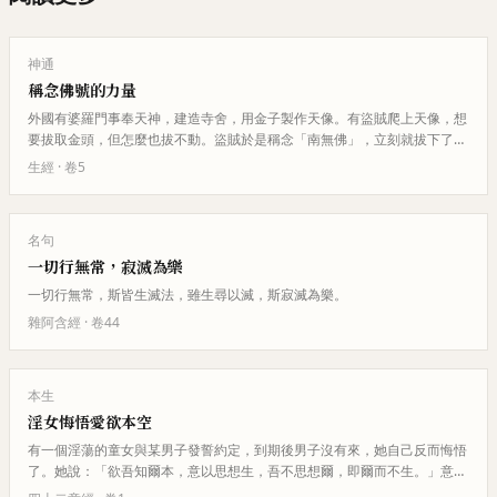
神通
稱念佛號的力量
外國有婆羅門事奉天神，建造寺舍，用金子製作天像。有盜賊爬上天像，想
要拔取金頭，但怎麼也拔不動。盜賊於是稱念「南無佛」，立刻就拔下了金
頭。第二天婆羅門發現天頭丟失…
生經
· 卷
5
名句
一切行無常，寂滅為樂
一切行無常，斯皆生滅法，雖生尋以滅，斯寂滅為樂。
雜阿含經
· 卷
44
本生
淫女悔悟愛欲本空
有一個淫蕩的童女與某男子發誓約定，到期後男子沒有來，她自己反而悔悟
了。她說：「欲吾知爾本，意以思想生，吾不思想爾，即爾而不生。」意思
是說，我對你的欲望是由思想產…