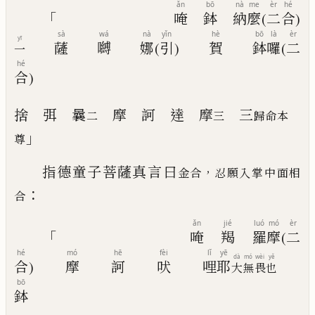
ǎn
bō
nà
me
èr
hé
「
唵
鉢
納
麼
(
二
合
)
sà
wá
nà
yǐn
hè
bō
là
èr
yī
薩
嚩
娜
(
引
)
賀
鉢
囉
(
二
一
hé
合
)
捨
弭
曩
摩
訶
達
摩
三
二
三
歸命本
」
尊
指德童子菩薩真言
曰
，
金合
忍願入掌
中
面相
：
合
ǎn
jié
luó
mó
èr
「
唵
羯
羅
摩
(
二
hé
mó
hē
fèi
lǐ
yē
dà
mó
wèi
yě
合
)
摩
訶
吠
哩
耶
大
無
畏
也
bō
鉢