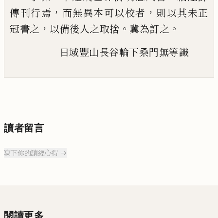
，
，
傳刊行焉
而無異本可以校者
則以其未
正
，
。
。
冠書之
以備後人之取捨
冀為訂之
日域豐山長谷輪下桑門無等識
讀者留言
寫下你的讀經心得 →
閱讀更多