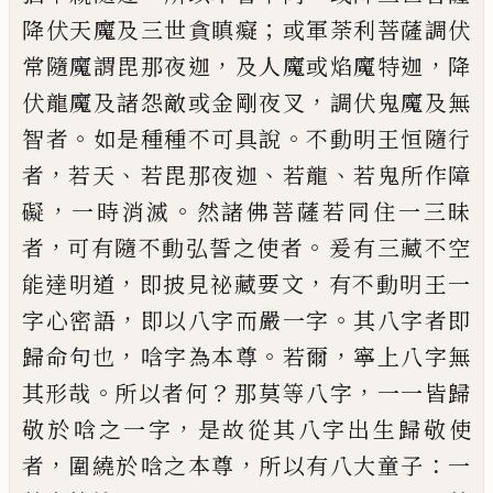
；
降伏
天魔及三世貪瞋癡
或軍荼利菩薩調伏
，
，
常
隨魔謂毘那夜迦
及人魔或焰魔特迦
降
，
伏龍魔及諸怨敵或金剛夜叉
調伏鬼魔及
無
。
。
智者
如是種種不可具說
不動明王恒隨
行
，
、
、
、
者
若天
若
毘那夜迦
若龍
若鬼所作障
，
。
礙
一時消滅
然諸佛菩薩若同住一三昧
，
。
者
可有隨不動弘誓之使者
爰
有
三藏不空
，
，
能達明道
即披見祕藏要文
有不動明
王
一
，
。
字心密語
即以八字而嚴一字
其八字者即
，
。
，
歸命
句
也
唅
字為本尊
若爾
寧上八字
無
。
？
，
其形哉
所以者何
那
莫
等八字
一
一皆歸
，
敬於
唅
之一字
是故從其八字出
生歸敬使
，
，
：
者
圍繞於
唅
之本尊
所以有
八大童子
一