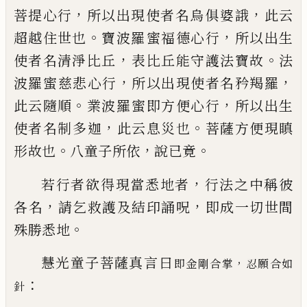
，
，
菩提心行
所以出現使
者名烏俱
婆
誐
此云
。
，
超越住世也
寶波羅
蜜
福德心行
所以出生
，
。
使者名清淨比丘
表比丘
能守護法寶故
法
，
，
波羅
蜜
慈悲心
行
所以出現使者名矜羯羅
。
，
此云隨順
業波
羅
蜜
即方便心行
所以出生
，
。
使者名制
多
迦
此云息災也
菩薩方便現瞋
。
，
。
形故也
八童
子所依
說已
竟
，
若行者欲得現當悉地者
行法之中稱彼
，
，
各
名
請乞救護及結印誦呪
即成一切世間
。
殊
勝悉地
慧光童子菩薩真言
曰
，
即
金剛合掌
忍願合如
：
針