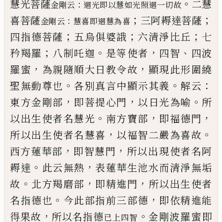
。
慧光菩薩
二慧
：
金剛云
迴光即以慧如
光
照迴一切故
；
；
喜菩薩
三阿耨達菩薩
：
金剛云
慧
喜即迴慧為喜
；
；
；
四指德
菩薩
五烏俱婆誐
六清淨比丘
七
；
。
，
、
矜羯羅
八
制吒迦
是等使者
四智
四波
，
，
羅
蜜
為親隨
順大日教令故
顯現此形圍繞
。
。
：
聖無動尊也
各別真言中顯示其義
解云
，
，
。
東方金剛部
即
菩提心門
以日光為喻
所
。
，
，
以出生使者名慧
光
南方寶部
即福德門
，
。
所以出生使者名慧
喜
以福智二嚴為喜故
，
，
西方蓮華部
即智慧
門
所以出
現
使者名阿
。
，
耨達
此云無熱
表
蓮華生池水而清淨無垢
。
，
，
故
北方羯磨部
即
精進門
所以出生使者
。
，
名指德也
今此部指
前三部德
即依精進能
，
。
得果故
所以名指德
金剛波羅
蜜
即
已上四智