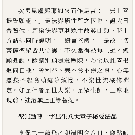
：「
次禮毘盧遮那如來而作是言
無上菩
。」
，
提誓
願證
是法界
體
性智之因也
證大日
，
。
普賢
位
周遍法界更利眾生故發此願
時十
：「
。」
方諸
佛同時證明
讚言善哉
是故一切
，
。
菩薩聖眾
皆共守護
不久當得被無上道
總
，
，
願既說
餘
諸別願隨意應陳
乃至以
此
善根
。
，
迴向自他
平等利益
兼不食不淨之物
心無
，
憂愁不起
貪瞋癡等煩惱
不樂世樂深修禪
。
，
，
定
如是行
者是世大
樂
是眾生師
三摩地
，
。
現前
速證
無上正等菩提
聖無動尊一字出生八大童子祕要法品
，
享保二十龍飛乙卯清明念八日
竊點師