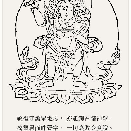
，
，
敬禮守護眾地母
亦能鉤召諸神眾
，
。
搖顰眉面吽聲字
一切衰敗令度脫