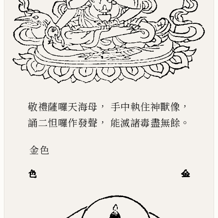
，
，
敬禮薩囉天海母
手中執住神獸像
，
。
誦二怛囉作發聲
能滅諸毒盡無餘
金
色