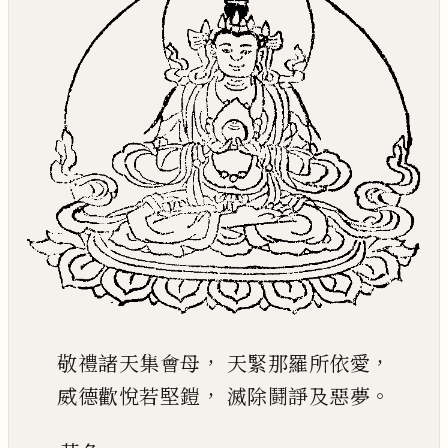
，
，
敬禮諸天集會母
天緊那羅所依愛
，
。
威德歡悅若堅鎧
滅除鬪諍及惡夢