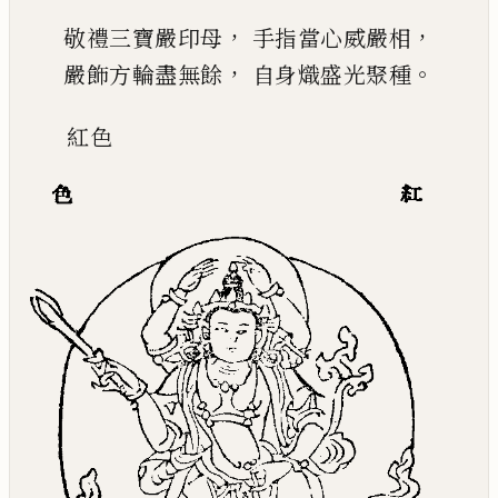
，
，
敬禮三寶嚴印母
手指當心威嚴相
，
。
嚴飾方輪盡無餘
自身熾盛光聚種
紅
色