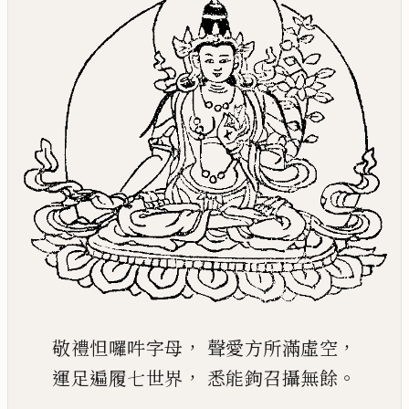
，
，
敬禮怛囉吽字母
聲愛方所滿虛空
，
。
運足遍履七世界
悉能鉤召攝無餘