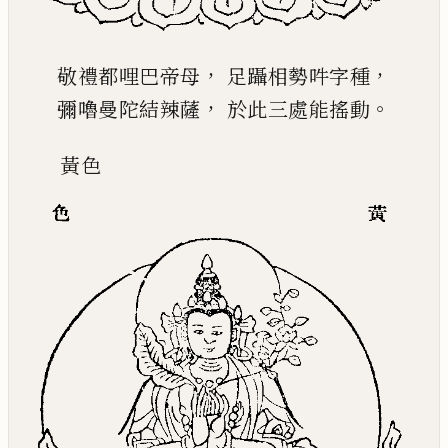
，
，
敬禮都哩巴帝母
足躡相勢吽字種
，
。
彌嚕曼陀結辣薩
於此三處能搖動
黃
色