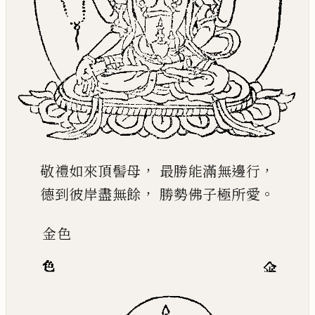
，
，
敬禮如來頂髻母
最勝能滿無邊行
，
。
德到彼岸盡無餘
勝勢佛子極所愛
金
色