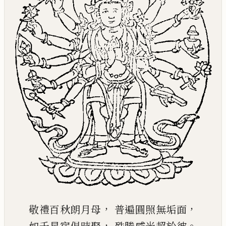
，
，
敬禮百秋朗月母
普遍圓照無垢面
，
。