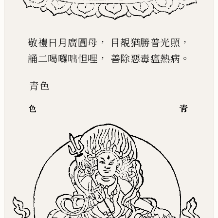
，
，
敬禮日月廣圓母
目覩猶勝普光照
，
。
誦二喝囉咄怛哩
善除惡毒瘟熱病
青
色