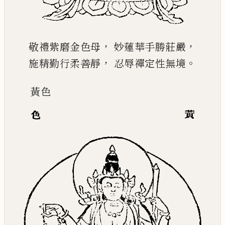
，
，
敬禮紫磨金色母
妙蓮華手勝莊嚴
，
。
施精勤行柔善靜
忍辱禪定性無境
黃
色