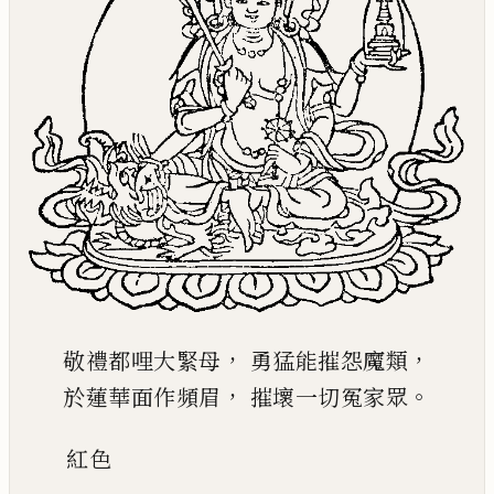
，
，
敬禮都哩大緊母
勇猛能摧怨魔類
，
。
於蓮華面作頻眉
摧壞一切冤家眾
紅
色