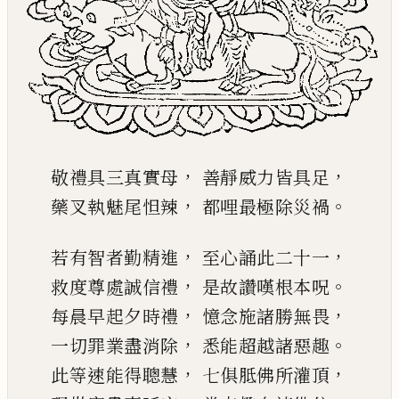
，
，
敬禮具三真實母
善靜威力皆具足
，
。
藥叉執魅尾怛辣
都哩最極除災禍
，
，
若有智者勤精進
至心誦此二十一
，
。
救度尊處誠信禮
是故讚嘆根本呪
，
，
每晨早起夕時禮
憶念施諸勝無畏
，
。
一切罪業盡消除
悉能超越諸惡趣
，
，
此等速能得聰慧
七俱胝佛所灌頂