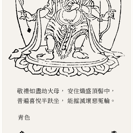
，
，
敬禮如盡劫火母
安住熾盛頂髻中
，
。
普遍喜悅半趺坐
能摧滅壞惡冤輪
青
色