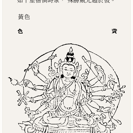
如千星宿俱時聚
殊勝威光超於彼
黃
色