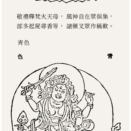
，
，
敬禮釋梵火天母
風神自在眾俱集
，
。
部多起屍尋香等
諸藥叉眾作稱歎
青
色