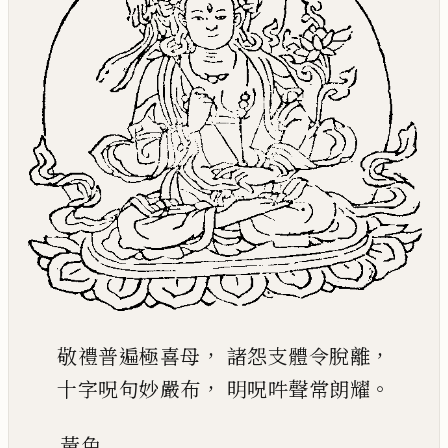
，
，
敬禮普遍極喜母
諸怨支體令脫離
，
。
十字呪句妙嚴布
明呪吽聲常朗耀
黃
色