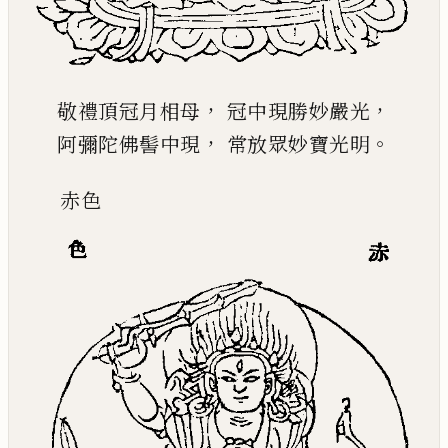
，
，
敬禮頂冠月相母
冠中現勝妙嚴光
，
。
阿彌陀佛髻中現
常放眾妙寶光明
赤
色