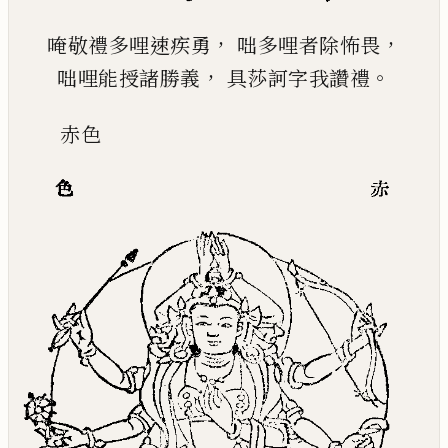
，
，
唵敬禮多哩速疾勇
咄多哩者除怖畏
，
。
咄哩能授諸勝義
具莎訶字我讚禮
赤
色