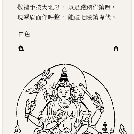
，
，
敬禮手按大地母
以足踐蹋作鎮壓
，
。
現顰眉面作吽聲
能破七險鎮降伏
白
色