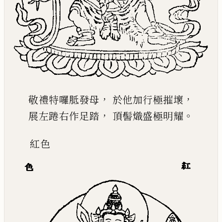
，
，
敬禮特囉胝發母
於他加行極摧壞
，
。
展左踡右作足踏
頂髻熾盛極明耀
紅
色