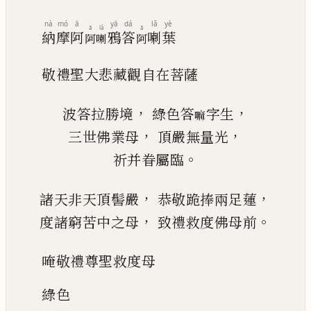
nà
mó
ā
yā
dá
lǎ
yè
ā
lǎ
ā
納
摩
阿
鴉
答
喇
葉
阿
喇
阿
敬禮聖大悲藏觀自在菩薩
，
，
波答拉勝境
綠色答
字生
嘛
，
，
三世佛業母
頂嚴無量光
。
祈并眷屬臨
，
，
諸天非天頂髻嚴
恭敬跪捧兩足蓮
，
。
度諸窮苦中之母
致禮救度佛母前
唵敬禮尊聖救度母
綠
色