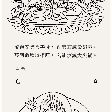
，
，
敬禮安隱柔善母
涅槃寂滅最樂境
，
。
莎訶命種以相應
善能消滅大災禍
白
色