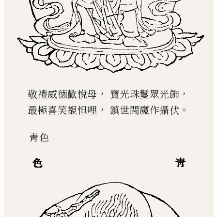
，
，
敬禮威德歡悅母
寶光珠鬘眾光飾
，
。
最極喜笑覩怛哩
鎮世間魔作攝伏
青
色