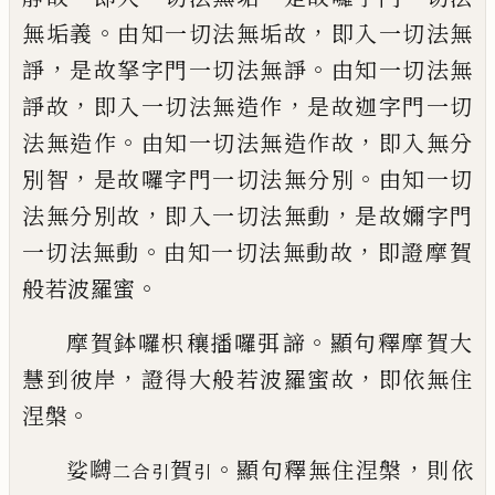
。
，
無垢義
由知一切法無垢故
即入一切法無
，
。
諍
是故拏字門一切法無諍
由知一切法無
，
，
諍故
即入一切法無造作
是故迦字門一切
。
，
法無造作
由知一切法無造作故
即入無分
，
。
別智
是故囉字門一切法無分別
由知一切
，
，
法無分別故
即入一切法無動
是故嬭字門
。
，
一切法無動
由知一切法無動故
即證摩
賀
。
般若波羅蜜
。
摩
賀
鉢囉枳
穰
播囉弭
諦
顯句釋摩
賀
大
，
，
慧到彼岸
證得大般若波羅蜜故
即依無
住
。
涅槃
。
，
娑嚩
賀
顯句釋無住涅槃
則依
二合
引
引