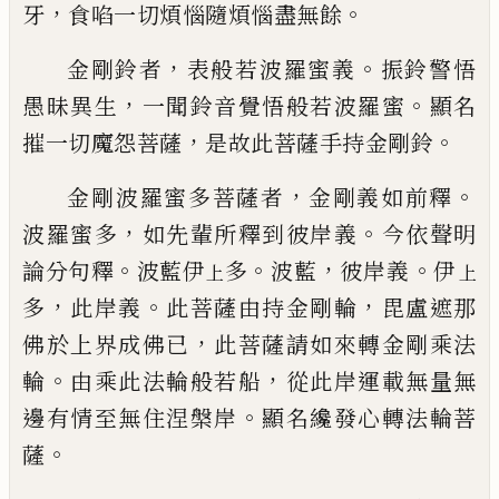
，
。
牙
食啗
一切煩惱隨煩惱盡無餘
，
。
金剛鈴者
表般若波羅蜜義
振鈴警悟
，
。
愚昧
異生
一聞鈴音覺悟般若波羅蜜
顯名
，
。
摧一
切魔怨菩薩
是故此菩薩手
持
金剛鈴
，
。
金剛
波
羅蜜多菩薩者
金剛義如前釋
，
。
波羅
蜜多
如先輩所釋到彼岸義
今依聲明
。
。
，
。
論分
句釋
波藍伊
多
波藍
彼岸義
伊
上
上
，
。
，
多
此
岸義
此菩薩由持金剛輪
毘盧遮那
，
佛於上
界成佛已
此菩薩請如來轉金剛乘法
。
，
輪
由
乘此法輪般若船
從此岸運載無量無
。
邊有
情至無住涅槃岸
顯名纔發心轉法輪菩
。
薩