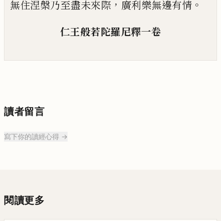
，
。
無住涅槃乃至盡未來際
廣利樂無邊
有情
仁王般若
陀羅尼
釋
一卷
讀者留言
寫下你的讀經心得 →
閱讀更多