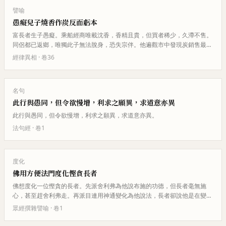
譬喻
愚癡兒子燒香作炭反而虧本
富長者生子愚癡。乘船經商唯載沈香，香精且貴，但買者稀少，久滯不售。
同侶都已返鄉，唯獨此子無法脫身，恐失宗伴。他遍觀市中發現炭銷售最
快，遂將香燒成炭以求速售。眾人…
經律異相
· 卷
36
名句
此行與愚同，但令欲慢增，利求之願異，求道意亦異
此行與愚同，但令欲慢增，利求之願異，求道意亦異。
法句經
· 卷
1
度化
佛用方便法門度化慳貪長者
佛想度化一位慳貪的長者。先派舍利弗為他說布施的功德，但長者毫無施
心，甚至趕舍利弗走。再派目連用神通變化為他說法，長者卻說他是在變幻
術來騙他的財物。最後佛親自來到…
眾經撰雜譬喻
· 卷
1