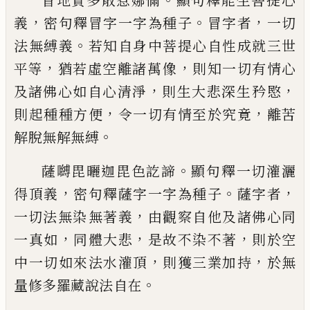
冒地質多散惹娜儞
顯句釋能生菩提心
，
。
，
義
密句釋冒字一字為種子
冒字者
一切
。
法無
縛義
若知自身中菩提心自性成就三世
，
，
平
等
猶若虛空離諸萬
像
則知一切有情心
，
，
及
諸佛
心
如自心清淨
則生大悲深生
矜
愍
，
，
則起種種方便
令一切有情至於究竟
離苦
。
解脫無解無縛
。
薩嚩毘曬迦毘色訖諦
顯句釋一切灌灑
，
。
，
得
頂義
密句釋薩字一字為種子
薩字者
，
一切
法無染
無
著義
由觀察自他及諸佛心同
，
，
，
一
真如
同體大悲
是故不染不著
則於空
，
，
中一
切如來法水灌頂
則獲三業加持
於無
。
量修
多羅藏說法自在