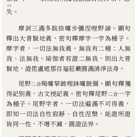
shī
。
失
。
摩
訶
三滿多跋捺囉步彌涅哩野
諦
顯句
，
。
釋出大普賢地義
密句釋摩字一字為種子
，
。
：
摩字者
一切法無我義
無我有二種
人無
、
。
，
我
法無我
瑜伽者若證二無我
則出大普
，
。
賢地
證毘盧遮那百福莊嚴圓滿清淨法身
。
尾野
羯囉拏跛哩鉢囉跛儞
顯句釋獲
二合
，
。
得
記別義
古
文
授
記義
密句釋尾野
一字
二合
。
，
，
為種子
尾野字者
一切法遍滿不可得義
、
，
即
知一切法自性寂靜
自性涅槃
能證所證
，
，
。
皆
同一性
不增不減
圓證法界