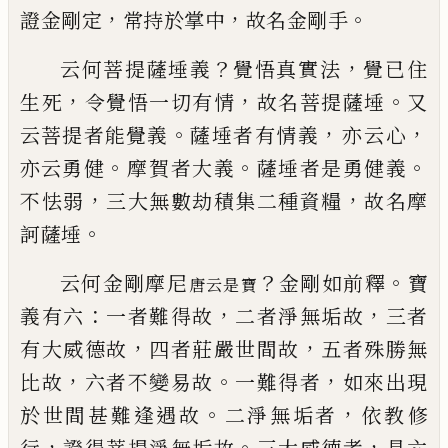
，
，
。
證金剛定
常持
於掌中
故名金剛手
？
，
云何菩提薩埵義
覺悟真實法
覺已住
，
，
。
生死
令覺悟一切有情
故名菩提薩埵
又
。
，
，
云菩提
者能覺義
薩埵者有情義
亦
云
心
。
。
。
亦云勇
健
摩
賀
者大義
薩埵者是勇健義
，
，
不怯弱
三大無數劫積集二種資糧
故名摩
。
訶薩
埵
？
。
云何金剛摩尼
金剛如前釋
寶
唐云是寶
：
，
，
義有六
一者難得故
二者淨無垢故
三者
，
，
有大威德
故
四者莊嚴世間故
五者殊勝無
，
。
，
比故
六者
不變易故
一難得者
如來出現
。
，
於世間甚難
逢遇故
二淨無垢者
依教修
，
。
，