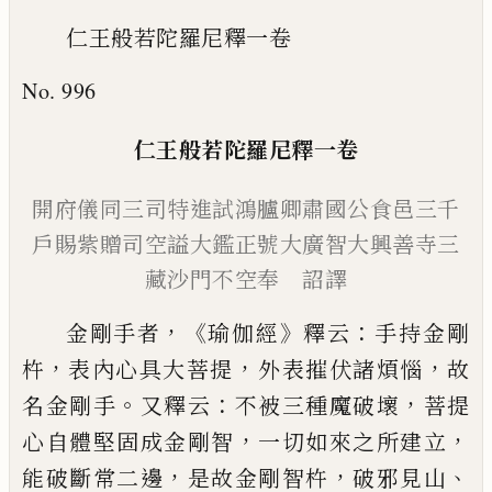
仁王般若陀羅尼釋一卷
No. 996
仁王般若陀羅尼釋
一卷
開府儀同三司特進試鴻臚卿
肅國公食邑三千
戶賜紫贈司
空謚大鑑正號大廣智大興善
寺三
藏沙門
不空奉 詔譯
，《
》
：
金剛手者
瑜伽經
釋云
手持金剛
，
，
，
杵
表內心
具大菩提
外
表摧伏諸煩惱
故
。
：
，
名金剛手
又釋云
不被三種魔破壞
菩提
，
，
心自體堅固
成金剛智
一切如來之所建立
，
，
、
能破斷常二
邊
是故金剛智杵
破邪見山