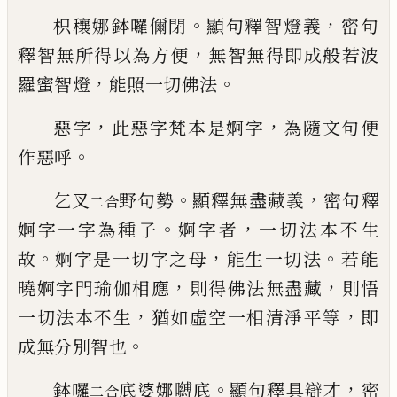
。
，
枳穰
娜
鉢囉儞閉
顯句釋智
燈
義
密句
，
釋
智無所得以為方便
無智無得即成般若波
，
。
羅蜜智燈
能照一切佛法
，
，
惡
字
此惡字梵本是婀字
為隨文句便
。
作惡
呼
。
，
乞叉
野句勢
顯釋無盡藏義
密句釋
二合
。
，
婀字
一字為種子
婀字者
一切法本不生
。
，
。
故
婀字
是一切字之母
能生一切法
若
能
，
，
曉
婀字
門瑜伽相應
則得佛法無盡藏
則悟
，
，
一切法
本不生
猶如虛空一相清淨平等
即
。
成無分
別智也
。
，
鉢囉
底婆娜嚩底
顯句釋具辯才
密
二合