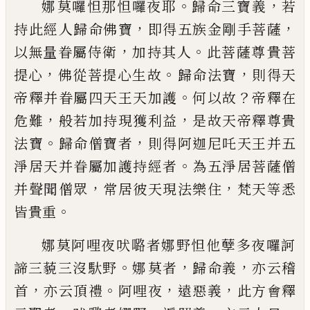
。
，
娜
莫
囉怛那怛囉夜耶
歸命三寶義
若
，
，
持
此經人歸命佛寶
即得五族金剛手菩薩
，
。
以
無量眷屬侍衛
加持其人
此菩薩尊
貴
菩
，
。
，
提
心
佛從菩提心生故
歸命
法寶
則得天
。
？
帝
釋并眷屬四天王天加護
何以故
帝釋在
，
，
危
難
般若加持現獲利益
是故天帝釋尊貴
。
，
法
寶
歸命僧寶者
則得阿迦尼吒天王并五
。
淨
居天并眷屬加護持經者
為五淨居菩薩僧
，
，
并聲聞僧眾
常居彼天現法樂住
梵天等悉
。
皆貴重
娜
莫
阿哩夜吠
𡀔
者娜野怛他
孽
多夜囉
訶
。
，
，
諦
三藐三沒馱野
娜
莫
者
歸命義
亦云
稽
，
。
，
，
首
亦云頂禮
阿哩夜
遠惡義
此方會釋