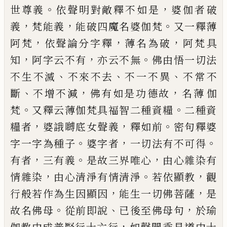
。
，
世
尊義
依聲明對敵釋不如是
婆伽者破
，
，
。
義
梵
能義
能破四魔名婆伽梵
又一釋薄
，
，
，
阿梵
依
聲論分字釋
薄名為破
阿梵具
，
，
。
知
阿字云不
有
亦云不無
佛由悟一切法
、
、
、
不生不滅
不來
不去
不一不異
不常不
、
，
，
斷
不增不減
佛有如
是功德故
名薄
伽
。
。
梵
又釋云薄伽梵具福智
二種資糧
二種資
，
，
。
糧者
婆誐嚩底女聲義
釋
如前
密句釋婆
。
，
。
字一字為種子
婆字者
一切
法有不可得
，
。
，
有者
三有義
是故三界唯心
由
心雜染有
，
。
，
情雜染
由心清淨有情清淨
若依
顯教
觀
，
，
行般若作為生因顯因
能生一切佛
菩薩
是
。
、
，
故名佛母
從前即說
已後至佛母句
於瑜
，