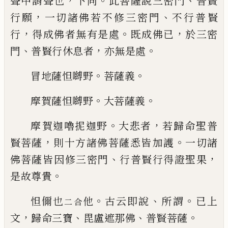
，
。
、
聲中
謂
聲
也
下同
此菩薩說三密門
普賢
，
、
行願
一切
諸佛若不修三密門
不行普賢
，
。
，
行
得成佛者
無有是處
既成佛已
於三密
、
，
。
門
普賢行休息
者
亦無是處
。
。
冒地薩怛嚩野
菩薩義
。
。
摩賀薩怛嚩野
大菩
薩義
。
，
摩
賀
迦嚕抳迦野
大悲者
若歸命聖普
，
。
賢菩
薩
則十方諸佛菩薩悉皆
加
護
一切諸
、
，
佛菩
薩皆
因
修三密門
行普賢行得證聖果
。
是
故尊貴
。
、
。
怛儞也
他
古云即說
所謂
已上
二
合
，
、
、
。
文
歸命
三寶
毘盧遮那佛
普賢菩薩