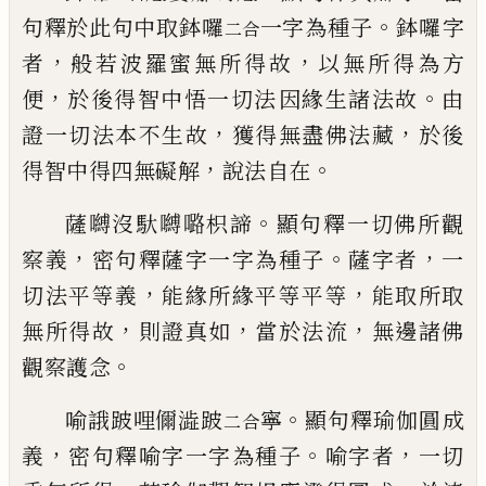
。
句釋
於此句中取鉢囉
一字為種子
鉢囉字
二合
，
，
者
般若波羅蜜無所得故
以無所得為方
，
。
便
於後得智中悟一切法
因緣生諸法故
由
，
，
證
一切法
本不生故
獲得無盡佛法藏
於後
，
。
得
智中得四無礙
解
說法自在
。
薩嚩沒馱嚩
𡀔
枳諦
顯句釋一切佛所觀
，
。
，
察
義
密句釋薩字一字為種子
薩字者
一
，
，
切法
平等義
能緣所緣平等平等
能取所取
，
，
，
無所
得故
則證真如
當於法流
無邊諸佛
。
觀察護
念
。
喻誐跛
哩
儞澁跛
寧
顯句釋瑜伽圓成
二合
，
。
，
義
密句釋喻字一字為種子
喻字者
一切