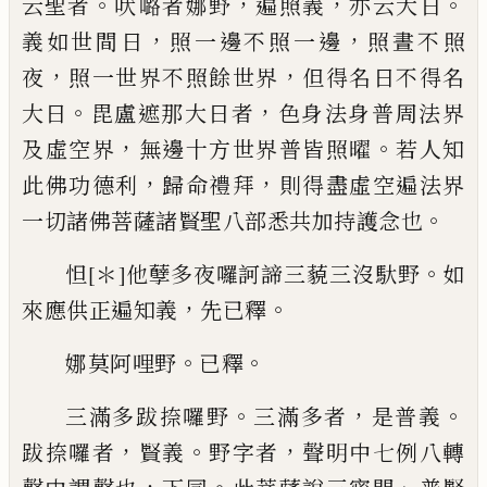
。
，
，
。
云
聖者
吠
𡀔
者娜野
遍照義
亦云大日
，
，
義如
世間日
照一邊不照一邊
照晝不照
，
，
夜
照一
世界不照餘世界
但得名日不得名
。
，
大日
毘
盧遮那大日者
色身法身普周法界
，
。
及
虛空
界
無邊十方世界普皆照曜
若人知
，
，
此佛功
德利
歸命禮拜
則得盡虛空遍法界
。
一切諸
佛菩薩諸賢聖八部悉共加持護念也
。
怛
[＊]
他孽多夜囉訶
諦
三藐三沒馱野
如
，
。
來
應供正遍知義
先已釋
。
。
娜
莫
阿哩野
已釋
。
，
。
三滿多跋捺囉野
三滿多者
是普義
，
。
，
跋捺囉
者
賢義
野字者
聲明中七例八轉