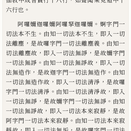
伽教中成普賢行十六行
如聲聞
乘
見
道中十
。
六行也
。
阿囉嬭迦囉嬭阿囉拏迦囉嬭
婀
字
門一
。
，
切
法本不生
由知一切法本不生
即入一切
，
。
法
離塵
是故囉字門一切
法
離塵義
由知一
，
，
切
法離塵故
即入一切法無諍
是故嬭字門
。
，
一
切法無諍
由知一切法無諍故
即入一切
，
。
法
無造作
是故迦字門一切法無造作
由知
，
，
一
切法無造作故
即入一切法清淨
是故囉
。
，
字
門一切法清淨
由知一切法清淨故
即入
，
。
一
切法無諍
是故嬭字門一切法無諍
由知
，
，
一
切法無諍故
即入一切法本來寂靜
是故
。
阿
字門一切法本來寂靜
由知一切法本來寂
，
，
靜故
即入一切法無垢
是故囉字門一切法