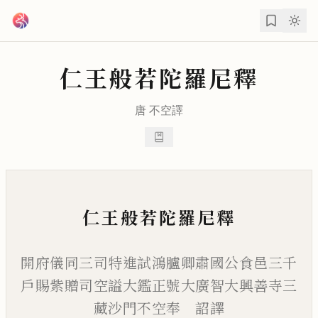
跳到主要內容
仁王般若陀羅尼釋
唐
不空
譯
仁王般若陀羅尼釋
開府儀同三司特進試鴻臚卿肅國公食邑三千
戶賜紫贈司空謚大鑑正號大廣智大興善寺三
藏沙門不空奉 詔譯