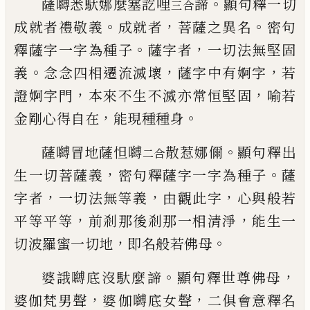
。
薩嚩悉馱娜
麼
塞訖哩
諦
顯句釋一
切
三
合
。
，
。
成就者禮敬義
成就者
菩薩之異名
密句
。
，
釋薩字一字為種子
薩字者
一切法無堅固
。
，
，
義
念念四相遷流滅壞
薩字中有婀字
若
，
，
證
婀字門
本來不生不滅亦常恒堅固
喻若
，
。
金
剛心得自在
能現種種身
。
薩嚩冒地薩怛嚩
散惹娜儞
顯句
釋
出
二合
，
。
生一切菩薩義
密句釋薩字一字為種子
薩
，
，
，
字者
一切法無等義
由觀此字
心與般若
，
，
平
等平等
前剎那後剎那一相清淨
能生一
，
。
切
波羅蜜一切地
即名般若佛母
。
，
婆誐嚩底沒馱麼
諦
顯句釋世尊佛母
，
，
婆
伽梵男聲
婆
伽
嚩底女聲
二俱會意釋名