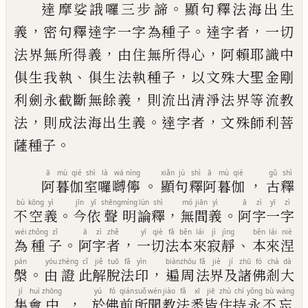
。
達
摩
娑誐囉三步
諦
顯句釋法海出生
，
。
，
義
密句釋達字一字為種子
達字者
一切
，
，
法界
無所得義
由住無所得心
阿賴耶識中
、
，
俱生
我執
俱生法執種子
以文殊大聖金剛
，
利劍
永截斷無餘義
則流出清淨法界等流教
，
。
，
法
則成法海出生義
達字者
文殊師利菩
。
薩種
子
ā
mù
qié
shì
là
wá
níng
xiǎn
jù
shì
ā
mù
qié
gǔ
shì
。
，
阿
暮
伽
室
囉
嚩
儜
顯
句
釋
阿
暮
伽
古
釋
bù
kōng
yì
jīn
yī
shēng
míng
lùn
shì
mó
jiān
yì
ā
zì
yī
zì
。
，
。
不
空
義
今
依
聲
明
論
釋
無
間
義
阿
字
一
字
wéi
zhǒng
zǐ
ā
zì
zhě
yī
qiè
fǎ
běn
lái
jì
jìng
běn
lái
niè
。
，
、
為
種
子
阿
字
者
一
切
法
本
來
寂
靜
本
來
涅
pán
yóu
zhèng
cǐ
jiě
tuō
fǎ
yìn
biàn
zhōu
fǎ
jiè
jí
zhū
fó
chà
dà
。
，
槃
由
證
此
解
脫
法
印
遍
周
法
界
及
諸
佛
剎
大
jí
huì
zhōng
yú
fó
qián
suǒ
wén
jiào
fǎ
xī
jiē
zhù
chí
yǒng
bù
wàng
，
集
會
中
於
佛
前
所
聞
教
法
悉
皆
住
持
永
不
忘