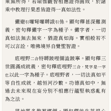
，
，
乘
無所得
若瑜伽觀智相應證得圓成
於諸
。
乘
中教理行果悉皆證得一真如法性
。
儼避
囉弩囉嚩誐
係
顯句釋甚深難測
引
引
，
。
，
義
密句釋儼字一字為種子
儼字者
一切
，
。
真如
法無去無來
猶
證真如海
實相般若不
，
。
可以
言詮
唯佛境界自覺聖智證
。
底哩野
特嚩跛哩儞澁跛寧
顯句釋三
二
合
，
世圓滿成就義
密句釋底哩野
，
三合
梵字是一字
。
，
以此
一字為種子
底哩野者
一切法真如平
也
，
。
，
等自
性成就
越恒河沙數
功德真如中
無
過去
未來現在妄分別不相應行蘊堅執惑亂有
。
為
之法
。