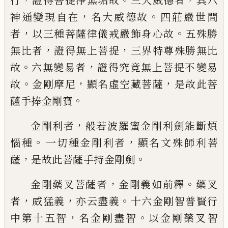
行
證得菩提淨
無垢故
三大威德者
具六
，
。
神通變現自在
名
大威德故
四莊嚴世間
，
。
者
以三種菩薩律儀
戒嚴飾身心故
五殊勝
，
，
無比者
證得無上
菩提
三界特尊殊勝無比
。
，
故
六無變易者
證
得究竟無上菩提不
變
易
。
，
，
故
金剛摩尼
顯
名虛空藏菩薩
是故此菩
。
薩手捧金剛寶
，
金剛利者
般若波羅蜜金剛利劍能斷煩
。
，
惱
種
一切種
金剛利者
顯名文殊師利菩
，
。
薩
是故此菩薩手持金剛劍
，
。
金剛藥叉菩薩者
金剛義如前釋
藥叉
，
，
。
者
威
猛義
亦云盡義
十六金剛智普賢行
，
。
中第十
五智
名金剛盡智
以金剛藥叉智