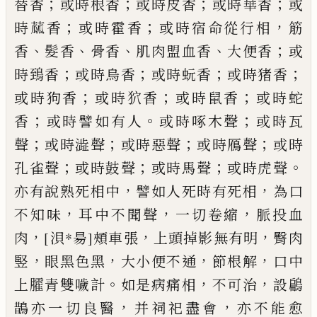
；
；
；
；
替香
或時根香
或時皮香
或時華香
或
；
；
，
時蓏香
或時霍香
或時宿命從行相
筋
、
、
、
、
；
香
髮
香
骨香
肌
肉盟血香
大便香
或
；
；
；
；
時鵄香
或時
烏香
或時蚖香
或時猪香
；
；
；
或時狗香
或時
狖
香
或時鼠香
或時蛇
；
。
；
香
或時譬如有人
或
時啄木聲
或時瓦
；
；
；
；
聲
或時
澁
聲
或時惡聲
或時鴈聲
或時
；
；
；
。
孔雀聲
或時鼓聲
或時馬聲
或時虎聲
，
，
亦有說熟死相中
譬如人死時有
死相
為口
，
，
，
不知味
耳中不聞聲
一切卷縮
脈
投血
，
，
，
肉
[浿*昜]
頰車張
上頭掉影無有明
臀
肉
，
，
，
，
竪
眼黑色黑
大小便不通
節根解
口中
。
，
，
上臛
青雙噦
計
如是病痛相
不可
治
設
鶣
，
，
鵲亦
一切良醫
并祠祀盡會
亦不能愈