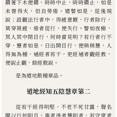
，
，
，
鑽著下木便鑽
時時中止
時時鑽止
如是
，
。
，
未曾得火
但自勞倦
道譬如
是
從後現
：
，
，
，
說
設觀法行者中
得疲意厭
行者
除行
，
，
。
，
莫穿莫疲
倦者從行
便失行
譬如夜極
，
？
冥人冥中閉目行
何時當見明
若行者行不
，
，
，
，
穿
慧者如是
日出開目行
便稍稍慧
人
，
，
，
得無
為種
通經者若干
更經通者觀經教
，
。
便說止
觀
餘經散說
。
是為道地散種章品
道地經
知五陰慧章第二
，
，
從若干經得明堅
不老不死甘露
聲名
，
，
聞以
行如明月
事者淨者慧明者
若守度者