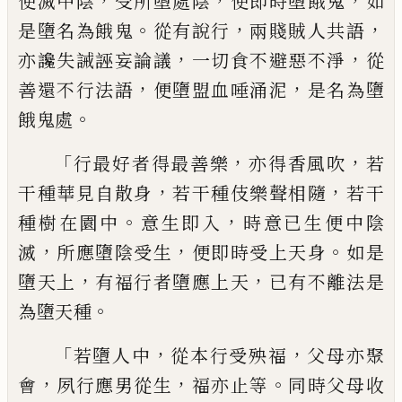
，
，
，
便滅中陰
受所墮處陰
便
即時墮餓鬼
如
。
，
，
是墮名為餓鬼
從有說行
兩
賤賊人共語
，
，
亦讒失誡誣妄論議
一切食不
避惡不淨
從
，
，
善還不行法語
便墮盟血唾涌
泥
是名為墮
。
餓鬼處
「
，
，
行最好者得最善樂
亦
得香風吹
若
，
，
干種華見自散身
若干種伎樂
聲相隨
若干
。
，
種樹在園中
意生即入
時意已
生便中陰
，
，
。
滅
所應墮陰受生
便即時受
上天
身
如是
，
，
墮天上
有福行者
墮
應上天
已有
不離法是
。
為墮天種
「
，
，
若墮人中
從本行受殃
福
父母亦聚
，
，
。
會
夙行應男從生
福亦止等
同
時父母收