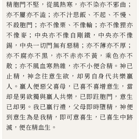
，
，
；
精胞門不堅
從風熱寒
亦不染亦
不邪曲
；
、
、
、
亦不屢亦不
澁
亦不汁思飯
不起
不
慢
；
、
；
不殺胞門
亦不像栗
不像輪
亦不像狸亦
；
，
不像麥
中央亦不像
自
剛鐵
中央亦不像
，
；
；
錫
中央一切門無有惡精
亦不薄亦不厚
，
，
亦不
腐亦不黑
亦不赤亦不
黃
乘色亦不
；
，
。
散
亦不
風血寒熱雜
亦不小便合精
神已
，
，
止精
神念
往意生欲
却男自身代共樂羸
。
，
，
人
羸人便惡
父喜母
已喜不喜增意生
當
，
，
却是男欲獨與
羸人共樂
已即
跓
胞門
意生
。
，
，
已却男
我已羸
行禮
父母即時墮精
神便
，
，
到意生為是我精
即可意喜生
已喜生中
跡
，
。
滅
便在精血生