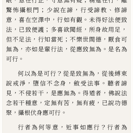
眠
意在行正
守意無有
疑
精進在行
離
；
，
、
驚怖攝根門
少說在諦
行受
諦教
修諦
，
，
。
意
喜在空澤中
行如有觀
未得好
法
便
致
，
；
，
，
法
已致便護
多喜欲聞經
所身故用
足
，
；
，
但不足法
行知當死
不樂世間
德
厭食可
，
，
。
無為
亦如是輩行法
從應
致
無為
是名為
。
可
行
？
，
何以為是可行
從是
致
無為
從後縛束
，
，
。
說戒淨
墮信不念身
斂
受法事
聽
者諦
，
，
。
，
見
不侵若干
是應無為
得道者
佛說法
，
，
，
念若干
種意
定無有苦
無有疲
已說功德
，
。
聚
攝根伏
身應可行
，
？
行者為何等意
近事如應行
行者
為