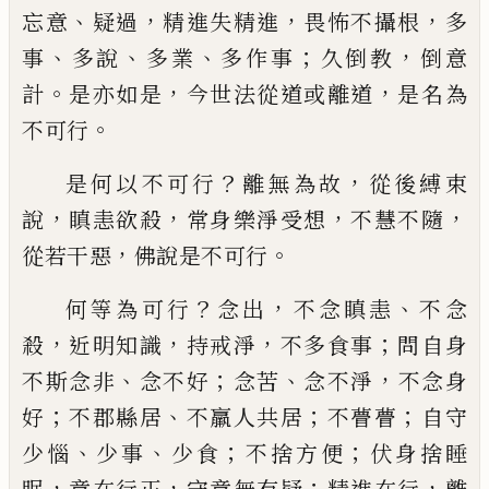
、
，
，
，
忘意
疑過
精進失精進
畏怖不攝根
多
、
、
、
；
，
事
多說
多業
多作事
久倒教
倒意
。
，
，
計
是亦如
是
今世法從道或離道
是名為
。
不可行
？
，
是何
以不可行
離無為故
從後縛束
，
，
，
，
說
瞋恚欲殺
常身樂淨受想
不慧不隨
，
。
從
若干惡
佛說是
不可行
？
，
、
何等為可行
念出
不念瞋恚
不念
，
，
，
；
殺
近明知識
持戒淨
不多食事
問
自
身
、
；
、
，
不
斯
念非
念不好
念苦
念不淨
不念身
；
、
；
；
好
不郡縣
居
不羸人共居
不瞢瞢
自守
、
、
；
；
少惱
少事
少食
不捨方便
伏身捨睡
，
，
；
，