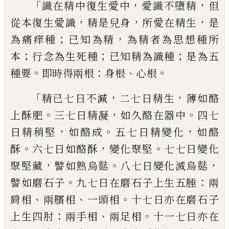
「
，
，
識
在精中復生愛中
愛識不墮精
但
，
，
，
從本復生
愛識
精是兒身
所愛在精生
是
；
，
為痛痒種
已
知為精
為精者為思想種
所
；
；
；
本
行念為生死
種
已知精為識種
是為五
。
：
、
。
種要
即時得兩根
身根
心根
「
，
，
精已七日不減
二七日精生
薄如
酪
。
，
。
上酥
肥
三七日精凝
如久酪在器中
四七
，
。
，
日精稍堅
如酪成
五七日精變化
如酪
。
，
。
酥
六
七日如酪酥
變化聚堅
七七日變化
，
。
，
聚堅藏
譬如熟
烏
麮
八七日變化滅
烏
麮
。
：
譬如
磨
石子
九七日在
磨
石子上生五
腄
兩
、
、
。
肩相
兩臏相
一頭相
十七日亦在
磨
石子
：
、
。
上生四
肘
兩手相
兩足相
十一七日亦在