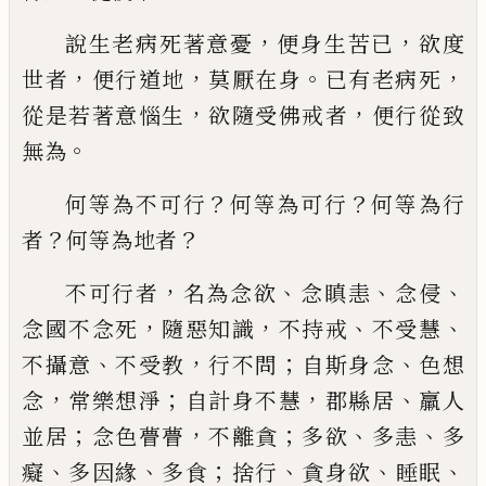
，
，
說生老
病死
著
意憂
便身生苦已
欲度
，
，
。
，
世者
便行道
地
莫厭在身
已有老病死
，
，
從是
若
著意惱
生
欲隨受佛戒者
便行從致
。
無為
？
？
何等為不
可行
何等為可行
何等為行
？
？
者
何等為地者
，
、
、
、
不可行者
名為念欲
念瞋恚
念侵
，
，
、
、
念國不念
死
隨惡知識
不持
戒
不受慧
、
，
；
、
不攝意
不受
教
行不問
自
斯
身念
色想
，
；
，
、
念
常樂想淨
自計
身不慧
郡縣居
羸人
；
，
；
、
、
並
居
念色瞢瞢
不離
貪
多欲
多恚
多
、
、
；
、
、
、
癡
多因緣
多食
捨行
貪身欲
睡眠