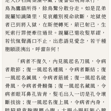
走入沙石間
𣝆
藻中藏
復譬如
飛鳥聚行
一
，
。
鳥為鷹鷂所得
餘鳥驚分散分
走
如是昆弟
，
，
親屬知識隣里
見哀離別
視
命
欲斷
地獄使
，
，
，
者已到將入獄
在斯便轉死
箭
已射已
生
。
，
死索行罪便牽往過世
親屬已還
收
髮草
𮉄
，
，
若忼愾聲滿口不止
出悲語見
愛念
若干種
，
！
胞頤
㵪洟
出
呼當奈何
「
，
，
病者
不復久
內見風起名刀風
令病
；
，
；
者散節
復一
風起名遽風
令病者斷結
復
，
；
一風起名鍼風
令病者筋緩
復一風起名破
，
；
，
骨風
令病者骨
髓
傷
復一風起名藏風
令
，
病者眼耳鼻孔皆
青
髮毛出入一切是孔令壞
；
，
，
斷拔捨
復一
風起名
復上
風
令病者內身
，
膝脇肩背胸腹
臍小腹
大腸小腸肝肺心脾