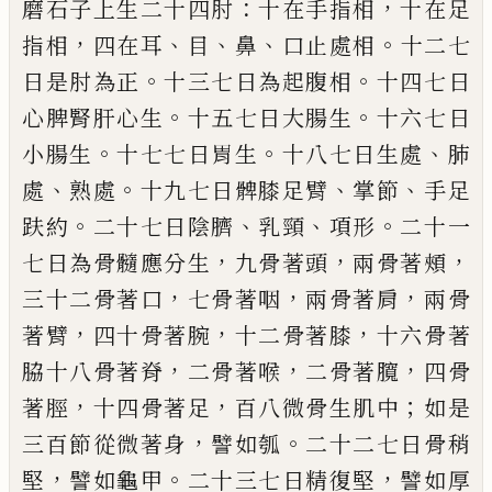
：
，
磨
石子上
生二十四肘
十在手指相
十在足
，
、
、
、
。
指相
四在
耳
目
鼻
口止處相
十二七
。
。
日是肘為正
十三
七日為起腹相
十四七日
。
。
心脾腎肝心生
十
五七日大腸生
十六七日
。
。
、
小腸生
十七七日
胃生
十八七日生處
肺
、
。
、
、
處
熟處
十九七日髀
膝足臂
掌節
手足
。
、
、
。
趺約
二十七日陰臍
乳頸
項形
二十一
，
，
，
七日為骨髓應分生
九骨著頭
兩骨著頰
，
，
，
三
十二骨著口
七骨著咽
兩骨著
肩
兩骨
，
，
，
著臂
四十骨著腕
十二骨著膝
十六
骨著
，
，
，
脇十八骨著脊
二骨著喉
二骨著臗
四
骨
，
，
；
著脛
十四骨著足
百八微骨生肌中
如是
，
。
三百節從微著身
譬如瓠
二十二七日骨稍
，
。
，
堅
譬如龜甲
二十三七日精復堅
譬如厚