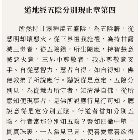
道地經
五陰分別現止章第四
，
，
所然持甘露種澆五盛陰
為五陰薪
從
。
，
慧明
却壞惡火
從三界禮我施禮
為持甘露
，
，
，
滅三
毒者
從五陰鑽
所生隨應
持智慧意
，
，
滅惡火
意
三界中尊敬者
我亦尊敬意
叉
。
，
，
，
手
自從
慧智力
慧者自得
如自得知
佛
。
，
便教弟子所
說應行
聽說從是意定
五陰分
，
，
，
別見
為從慧
力所守者
知清淨自佛
從所
，
。
意知便現事者
是佛所說應行
見
行可知
聽
。
說意從是定分
別五陰
行道者當知分別五
。
？
陰
行者當那分
別知五陰
譬如四
衢
中墮一
，
，
貫真珠裹
一人
當見已見
便喜愛意喜欲得