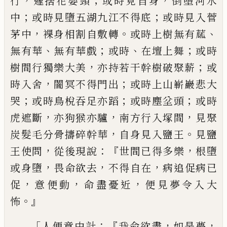
，
；
，
行
遽捨花嬰頸
或時見自身
倒墮河
水
；
；
中
或時見墮五湖九
江不得底
或時見入菅
，
。
、
茅
中
裸身相割自敷
轉
或時上樹無有蓏
、
；
、
；
無有華
無有華戲
或時
在壇上舞
或時
，
；
樹間行獨樂大
美
亦持若干
幹樹破聚薪
或
，
；
時入舍
闇冥不得門出
或時
上山嶄巖悲大
；
；
；
哭
或時
鳥梲吞足亦蹈
或時
塵
坌頭
或時
，
，
，
虎遮斷
亦狗猴亦驢
南方行
入塚間
見聚
，
。
炭髮毛分骨擣碎幹華
自身見
入
鹽
王
見
鹽
，
：『
，
王使問
從後現說
世間已得
多樂
根墮
，
，
，
或身墮
畏命欲去
不得自在
病追
促病已
，
，
，
促
意便動
命盡憂近
便見夢令
入
大
。』
怖
「
：『
，
，
人便意中計
我命欲盡
如是夢