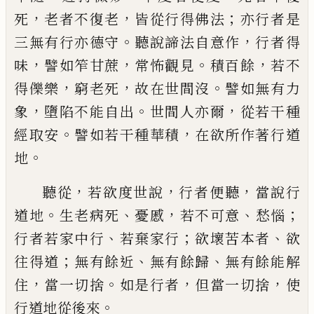
，
，
；
死
老者不
復老
皆從行得佛法
亦行者是
。
，
三無有行
亦德守
聽說諦法自意作
行者得
，
，
。
，
味
譬如笮
甘蔗
常怖觀見
積百餘
若不
，
，
。
得
𭀅
樂
窮
老死
故在世間沒
譬如無有力
，
。
，
象
墮陷不
能自出
世間人亦爾
從若干種
。
，
經取
安
譬如若干種華積
在欲所作著行道
。
地
，
，
，
聽從
若欲度世說
行者便聽
當說行
。
、
，
、
；
道地
生老
病死
憂慼
若不可意
愁惱
、
；
、
行者若家中行
若棄家行
欲壞苦本者
欲
；
、
、
往得道
無有餘近
無有餘歸
無有餘能解
，
。
，
，
住
當一切捨
如是
行者
但當一切捨
使
。
行道地從後來