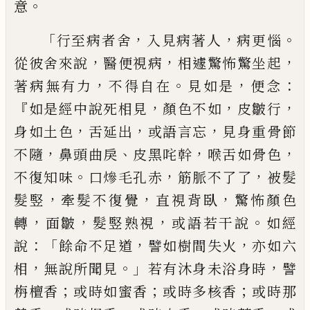
。
意
「
，
，
。
行至病者舍
入見病著人
病更惱
，
，
，
從彼舍來說
醫便視病
相遽驚怖驚
坐起
，
。
，
：
著病無有力
不得自在
見如是
便念
『
，
，
，
如
是經中說死相見
顏色不如
皮皺行
，
，
，
身如土
色
舌
延
出
或語言忘
見身重骨節
，
、
，
，
不隨
鼻
頭曲
戾
皮黑咤幹
喉
舌如骨色
。
，
，
不復知味
口
𤍜
毛孔赤
筋脈不了了
被髮
，
，
，
髮竪
牽髮不
復覺
直視
背
臥
驚怖顏色
，
，
，
。
轉
面皺
髮竪熟視
或語若干說
如經
：「
，
，
說
餘命不足道
譬如樹間
失火
亦如六
，
。」
，
相
無
說所聞見
若有沐身未浴
身時
譬
；
；
；
栴檀香
或時如蜜香
或時多核香
或
時那