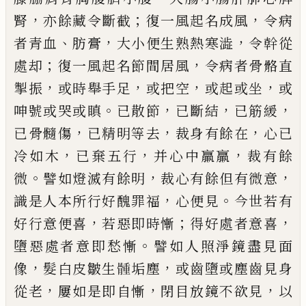
，
；
，
腎
亦餘藏令斷
截
復一風起名成風
令病
、
，
，
者青血
肪膏
大小
便生熟熱寒
澁
令幹從
；
，
處却
復一風起名節
間居風
令病者骨骼直
，
，
，
，
掣振
或時舉手足
或
把空
或起或坐
或
。
，
，
，
呻
號
或
哭
或瞋
已散節
已斷結
已筋緩
，
，
，
已骨髓
傷
已精明等去
裁
身有餘在
心已
，
，
，
冷如木
已棄五行
并心中羸
羸
裁有餘
。
，
，
微
譬如燈滅有餘明
裁心有餘但
有微意
，
。
識是人本所行好醜罪福
心便見
今
世若有
，
；
，
好行意便喜
若惡即時慚
得
好處者
意喜
。
墮惡處者意即愁慚
譬如人照淨鏡盡
見面
，
，
像
髮白皮皺生
𩩳
垢塵
或齒墮或
塵
齒見身
，
，
，
從老
屢如是即自慚
閉目放鏡不欲
見
以