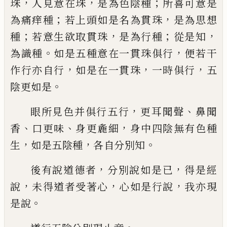
，
，
；
珠
人見意在珠
是
為色陰種
所喜可意是
；
，
為痛痒種
若上頭
如
是名為貫珠
是為思想
；
，
；
，
種
若意生欲取貫
珠
是為行種
從是知
。
，
為識種
如是五種意在
一貫珠俱行
便若干
，
，
，
作行亦自行
如是在一
貫珠
一時俱行
五
。
陰更如是
，
、
眼所見色并俱
行五行
更耳聞聲
鼻聞
、
、
，
香
口更味
身更麁
細
身中四陰無有色種
，
，
。
生
如是五陰種
各自
分別知
，
，
後有說道德者
分別
說
如是已
得
是經
，
，
，
說
未得道者受著心
心如是行說
我亦
現
。
是說