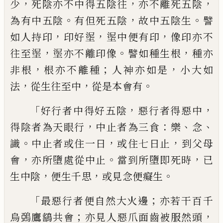
，
，
，
少
死陰亦不中得五陰
往
亦不離死五陰
。
，
。
為有中五陰
有但
死五陰
故中五陰生
譬
，
，
，
如人持印
印好
埿
埿
中便有
印
像印亦不
，
。
，
往至
埿
埿
亦不離印像
譬如
種生根
種亦
，
；
，
非根
根亦不離種
人神亦如是
小大如
，
，
。
法
從生往至中
從是本會有
「
，
，
好行者
中得好五陰
惡行者得惡中
，
：
、
、
得陰者為天眼
行
中止者為三食
樂
念
。
，
，
識
中止者或
住
一
日
或
住
七日止
到父母
，
。
，
會
亦所墮處從中止
當到所墮即死時
已
，
，
。
生中陰
便生千思
或見
念便癡生
「
；
最惡行者便自然大火邊
亦若
干
百千
；
，
烏
鵶鷹鷂共會
亦見人惡爪面齒被服
然頭