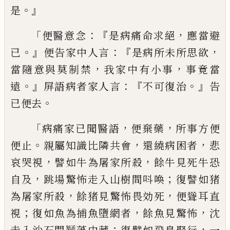
。』
是
「
：『
，
便醫意
念
是病
痛
命
求
絕
應當避
。』
：『
，
已
便告家中人
言
是病所
未
所思欲
，
，
當隨意與莫制禁
我
家中有小事
事竟當
。』
：
『
。』
遠
屏語病者家人言
不可復治
告
。
已便去
「
，
，
病痛家已聞醫語
便棄
藥
所事方便
。
，
，
便止
親屬知識比隣共會
還
繞
病困者
悲
，
，
哀哭視
譬如牛為屠家所殺
餘牛
見死牛恐
，
；
自
及
跳場驚怖走入山樹
間
呌
喚
復譬如猪
，
，
為屠家所殺
餘猪見驚怖畏効
死
便聳耳直
；
，
，
視
復如魚
為
捕魚墮網者
餘
魚見驚怖
沈
；
，