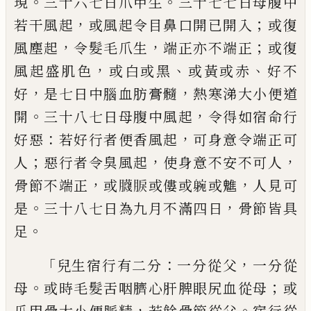
。
。
現
三十六七日爪甲
生
三十七七日母腹中
，
；
若干風起
或風起令
目鼻口開已開入
或復
，
，
；
風塵起
令髮毛
爪
生
端正亦不端正
或復
，
、
、
風起盛肌色
或白或黑
或黃或赤
好不
，
，
好
是七日中腦血肪膏髓
熱
寒涕大小便道
。
，
開
三十八七日母腹中風起
令得如
宿
命行
：
，
好惡
若好行者便香風起
可
身意令端正可
；
，
，
人
惡行者令臭風起
使
身意
不安不可
人
，
，
骨節不端正
或
𮍆
𦜏
或僂或
𨉝
或魋
人見可
。
，
是
三十八七日為九月不滿
四日
骨節皆具
。
足
「
：
，
兒生
宿
行有二分
一分從
父
一分從
。
；
母
或時毛髮舌咽臍心肝脾眼尻血
從母
或
，
。