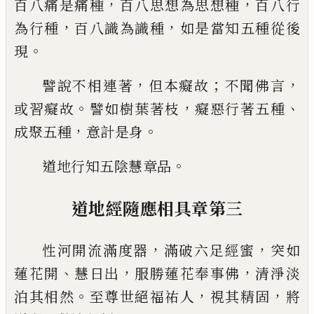
，
，
百八痛
是痛種
百八思想為思想種
百八行
，
，
為行種
百八識為識種
如是當知五種從後
。
現
，
；
，
譬說
不相連著
但本癡故
不聞佛言
。
，
、
或習癡故
譬如樹
葉
著枝
癡惡行著五種
，
。
成聚五種
意
計是身
。
道地行知五陰慧章
品
道地經
隨應相具章第三
，
，
性河開流滿度器
滿破六足經蜜
突如
、
，
，
蓮花
開
慧日出
服勝蓮花奉事佛
清淨淡
。
，
，
泊其相
然
至尊世絕福祐人
視其精固
將