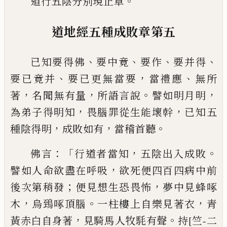
。
道行五陰分別現止章
道地經
五種成敗章第五
、
、
、
、
已知要得佛
要中竟
要作
要并得
、
，
、
要已竟并
要已更無
當要
當禮應
無所
，
，
。
，
著
名
聞無有
量
所語言說
譬如明月明
，
，
為弟子得明知
畏
腦
罪從生能壞幹
已知五
，
，
。
種陰得明
成敗如
有
當稽首聽
：「
，
。
佛言
行道者當知
五陰出入成
敗
，
譬如人命欲盡在呼吸
欲死便四百四病
中前
；
，
後次第稍發
便見想生恐畏怖
夢中見
蜂啄
，
。
，
木
烏鵄
啄頂腦
一柱樓上自樂見著衣
青
，
。
黃赤白自身著
見騎馬人
牧䭷
有聲
持
[竺-二