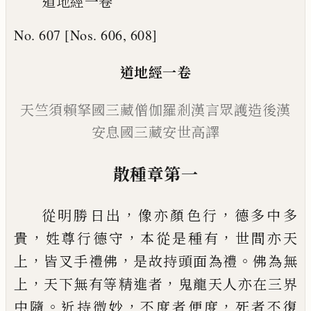
道地經一卷
No. 607 [Nos. 606, 608]
道地經
一卷
天竺須賴拏國三藏僧伽羅剎漢言
眾護造
後漢
安息
國
三藏安世高譯
散種章第一
，
，
從明勝日出
像亦顏色行
德多中多
，
，
，
貴
姓尊
行德守
本從是種有
世間亦天
，
，
。
上
皆叉手
禮佛
是故持頭面為禮
佛為無
，
，
上
天下無
有等精進者
鬼龍天人亦在三界
。
，
，
中隨
近
持微妙
不度者便度
死者不復