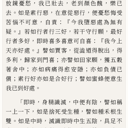
，
，
，
放鏡憂愁
我已壯去
老到顏色醜
樂已
。
，
，
去
如是素行惡
在意從惡行
便
憂愁悔受
，
：『
苦惱不可意
自責
今我墮惡處為無有
。』
，
，
疑
若
如行者行三好
若干守行願
最好
，
：『
行者多好
即時喜多喜意可自喜
我今上
。』
，
，
天亦好處
譬
如賈客
從
澁
道得脫出
得
，
；
，
多利
歸家到門喜
亦譬如田家願
獲五穀
；
；
著舍中
亦如病痛得
愈安隱
亦如負債已
；
；
償
素行好亦如是合好
行
譬如蜜蜂便意生
。
我已到好處
「
，
，
，
即時
身精
識滅
中便有陰
譬如
稱
，
，
一上一下
如是捨死
受生種
譬如種禾根生
。
，
，
雙
如是中時
滅識即
時中生五陰
具足不