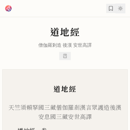
跳到主要內容
道地經
僧伽羅剎
造 後漢
安世高
譯
道地經
天竺須賴拏國三藏僧伽羅剎漢言眾護造後漢
安息國三藏安世高譯