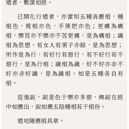
，
。
道
者
敷演
如經
，
，
已開化行道者
亦當知五種各應相
種
，
，
；
相色
視相亦色
手
篌
把亦色
更痛為痛
，
，
；
相
樂苦亦不樂亦不苦更痛
是為痛相
識
，
，
；
相為
思想
若女人若男子亦餘
是為思想
，
，
所作是
為行
若好行若惡行
若不好行若不
，
；
，
惡行
是
為行
相
識相為識
好不好亦非不
，
。
好亦非好
識
是為識相
如是五種各自有
。
相
，
，
從後說
說
是色
于
樂亦多惡
佛說在經
，
。
中如應出
說如
應五陰種相若干相
份
。
道地隨應相具章