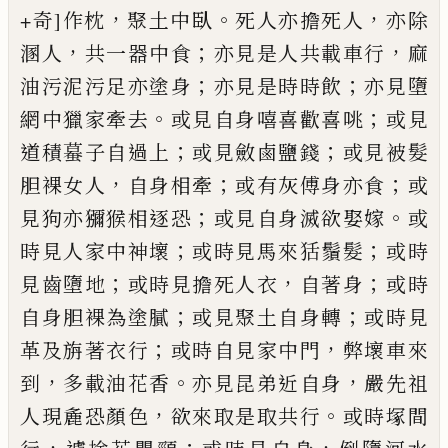
，
。
，
+奇]
作
枕
聚土中臥
死人亦擔死人
亦除
，
；
，
溷人
共
一器中食
亦見是人共載車行
麻
；
；
油污泥污足
亦塗身
亦見是時時
飲
亦見墮
。
；
網中獵家牽
去
或見自身嘻喜
歡
喜咷
或見
；
；
道積蟇子自
過上
或見
斂
鹵鹽錢
或見被髮
，
；
；
胆
裸女人
自身相牽
或有灰傅身亦食
或
；
。
見狗亦獼猴
相逐恐
或見自身滅欲娶嫁
或
；
；
時見人家中
神壞
或時見馬來狧鬚髮
或時
；
，
；
見齒墮地
或
時見擔死人衣
自著身
或時
；
；
自身
胆
裸為塗
膩
或
見聚土自身轉
或時見
；
，
革及旃著衣
行
或時自見家中門
弊壞車來
，
。
，
到
多載油花
香
亦見昆弟近自身
嚴先祖
，
。
人現麁恐顏色
欲來取是取共行
或時塚
間