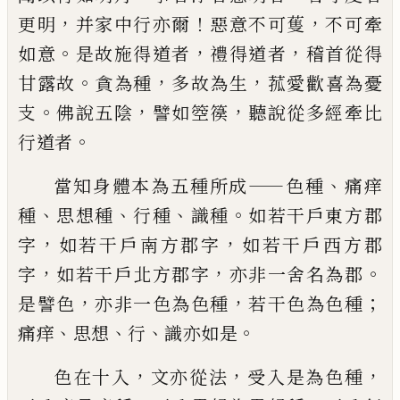
，
！
，
更明
并家中行亦爾
惡意不可
蒦
不可
牽
。
，
，
如意
是故施得道者
禮得道者
稽首從得
。
，
，
甘露故
貪為種
多
故
為生
菰
愛
歡
喜為憂
。
，
，
支
佛
說五陰
譬如箜篌
聽說從多經牽比
。
行道者
——
、
當知身體本為五種所成
色種
痛痒
、
、
、
。
種
思想種
行種
識種
如若干戶東方郡
，
，
字
如若干戶南
方郡字
如若干戶西方郡
，
，
。
字
如若干戶北方
郡字
亦非一舍名為郡
，
，
；
是譬色
亦非一色為
色種
若干色為色種
、
、
、
。
痛痒
思想
行
識亦如是
，
，
，
色在十入
文亦從法
受入是為色種