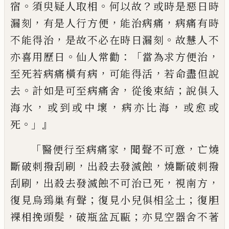
。
。
？
宿
須臾疑人取
相
何以故
或時是惡日時
，
，
，
漏
刻
有是人行
方便
能
治
病痛
病痛有時
，
。
不能得
治
是故
不必在時日漏
刻
故慧人不
。
：「
，
亦喜用
歷
日
仙人常勸
當為求方便治
，
，
至死若病痛橫有病
可能得活
若命盡但說
。
，
；
去
計如是可至病痛
舍
從後
束
結
說俱入
，
，
，
海水
或到或中壞
病
亦比海
或愈或
。」』
死
「
，
，
醫便行至病痛家
聞聲不
可意
亡燒
，
，
斷破刺撥刮刷
出殺去發滅蝕
燒
斷破刺撥
，
，
，
刮刷
出殺去發滅蝕不可治已死
視南方
；
；
復見烏
鵄
巢有聲
復見小兒俱相坌
土
復
胆
，
；
裸相
挽
頭髮
破瓶
盆
瓦
甌
亦
見空器舍不著