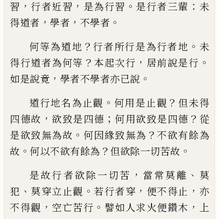
，
，
。
：
習
行者近習
是為行習
是行者三輩
未
，
，
。
得
道者
學者
不學者
？
。
何等為道地
行者所行
是為行者地
未
？
，
。
得行道者為何等
本起次行
居前說是行
，
。
如是說竟
學者不學者亦已說
。
？
道行地名為止觀
何用是止觀
但未得
，
；
？
四德
故
欲致是四德
何用欲致是四德
從
。
？
是欲致
無為故
何因緣致無為
不欲有餘為
。
？
。
故
何以
不欲有餘為
但欲除一切苦故
，
、
是故行者欲
除一切苦
當
常
莫離
莫
、
。
，
，
犯
莫穿立止觀
若行
者穿
便不得止
亦
，
。
，
不得觀
空
亡苦
行
譬如
人求火便鑽木
上