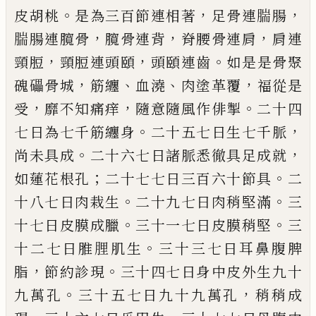
。
，
，
皮
胡桃
是為三百節連相著
足骨連腨腸
，
，
，
腨腸
連臗骨
臗骨連背
脊腰骨連肩
肩連
，
，
。
頸
脰
頸
脰
連頭
頤
頭
頤
連齒
如是
是
骨聚
，
、
、
，
磈礧
骨城
筋纏
血澆
肉塗革覆
福從是
，
，
。
受
靡
不知
痛痒
隨意隨風作俳掣
二十四
。
，
七日為七千
筋纏身
二十五七日
生七千脈
。
，
尚未具成
二
十六七日諸脈悉徹具足成就
；
。
如蓮花根孔
二
十七七日
三百六十節具
二
。
。
十八七日肉
栽
生
二十九七日肉稍堅滿
三
。
。
十七日皮膜成
臘
三十一七日皮膜稍堅
三
。
十二七日
脽䤚
肌生
三十三七日耳鼻
腹
脾
，
。
脂
節約診現
三
十四七日身中皮外生九十
。
，
九萬孔
三十五七
日
九十
九萬孔
稍稍成