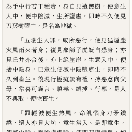
，
，
為手中行若干種毒
身自見遠叢樹
便
意
生
，
，
，
入中
便中陰滅
生所墮處
即時不久便
見
，
。
刀
葉樹墮中
是名為地獄
「
，
，
五陰生入罪
咸所惡行
便見猛煙塵
；
；
火風雨來著身
復見
象師子虎
蚖
自恐身
亦
，
。
，
見丘井亦合後
亦止
絕崖岸
生意入中
便
，
，
捨中陰身
已意生便滅
中陰墮處生
即時不
。
，
久到畜生
後現行極癡
無有
禮
持惡意向父
，
、
、
、
，
母
常喜可麁言
瞋恚
縛
捶
行惡
是人
，
。
不與取
便墮畜生
「
，
罪輕減便生
熱風
命飢惱身刀矛鑽
，
，
。
，
繞
還人亦見大坑
意
生當入
是即意生