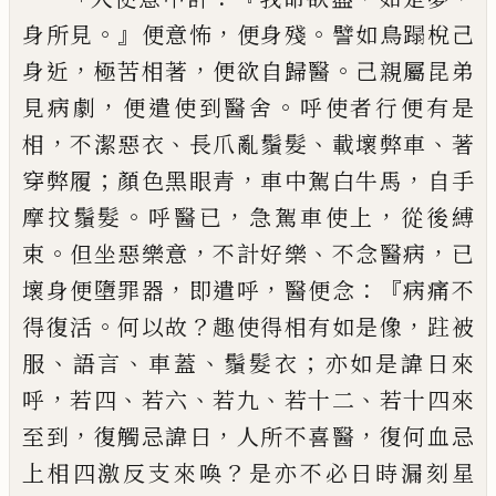
。』
，
。
身所見
便意怖
便身殘
譬如
鳥蹋梲己
，
，
。
身近
極苦相
著
便欲自歸醫
己親屬昆弟
，
。
見病劇
便遣使
到醫舍
呼使者行便有是
，
、
、
、
相
不潔惡衣
長爪
亂鬚髮
載壞弊車
著
；
，
，
穿弊履
顏色黑眼青
車中駕白牛馬
自手
。
，
，
摩
抆
鬚髮
呼醫已
急駕
車使上
從後縛
。
，
、
，
束
但坐惡樂意
不計好樂
不
念醫病
已
，
，
：『
壞身便墮罪器
即遣呼
醫便念
病
痛不
。
？
，
得復
活
何以故
趣使得相有如是像
跓
被
、
、
、
；
服
語言
車蓋
鬚髮衣
亦如是諱
日
來
，
、
、
、
、
呼
若
四
若六
若九
若十二
若十四來
，
，
，
至到
復觸忌諱
日
人所不喜醫
復何血忌
？
上相四激反支來
喚
是亦不必日時漏
刻
星