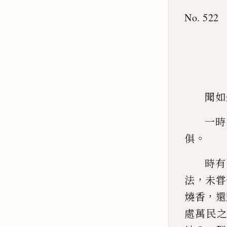
No. 522
聞如
一時
。
俱
時有
，
法
未甞
，
燒香
還
處萬民