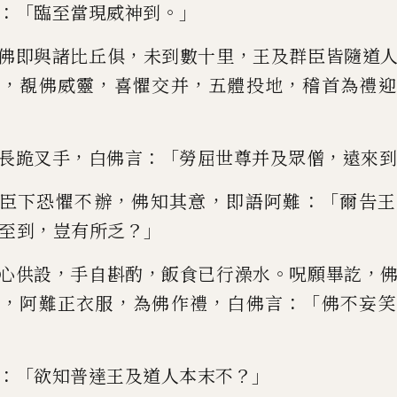
：「
。」
臨至當現威神到
，
，
佛即與諸比丘俱
未到數十里
王及群臣皆
隨道
，
，
，
，
佛
覩佛威靈
喜懼
交
并
五體投地
稽首為禮迎
，
：「
，
長跪叉手
白佛言
勞屈世尊并及眾僧
遠來到
，
，
：「
臣下恐懼不辦
佛知其意
即
語阿難
爾告王
，
？」
至到
豈有
所乏
，
，
。
，
心供設
手自斟酌
飯食已行澡
水
呪願畢訖
，
，
，
：「
出
阿難正衣
服
為佛作禮
白佛言
佛不妄笑
：「
？」
欲知普達王及道人本末不