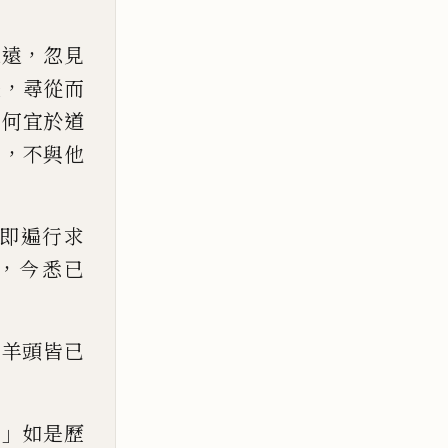
，
未遠
忽見
，
禮
尋從而
！
何宜於道
，
主
不與他
即遍行求
，
今
悉已
、
羊頭皆已
。」
如是歷