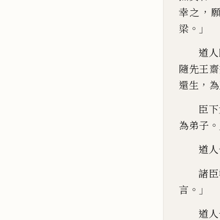
，
幸之
。」
梁
道人
隨先王齋
，
還生
為
臣
下
。
為弟子
道人
諸臣
。」
言
道
人