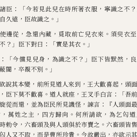
：「
，
？
諸臣
今若見此兒
在時所著衣服
寧識之不
，
。」
自
久遠
臣故識之
，
，
。
使邊從
急還內
藏
覓
取
前亡兒衣來
須臾衣至
？」
：「
。」
不
臣下對曰
實是其衣
：「
，
？」
，
今儻見兒身
為
識之不
臣下皆默然
良
，
。」
蔽
闇
卒覩不別
，
，
，
欲說其本變
前所見道人
來到
王大歡喜起
頭
，
。
，
：「
臣下莫不歡喜
道人就座
王叉手白言
吾
，
，
：『
旋從而還
並
為臣民
所見譏怪
諫言
人頭面
，
，
。
，
君
萬姓之主
四方歸向
何所請欲
為乞匃道
，
。
時勅令
六
畜頭及與人頭
俱於市賣之
六畜頭皆
，
。
，
匃
人又不取
而是曹所珍貴
今故嚴出
亦
欲
示