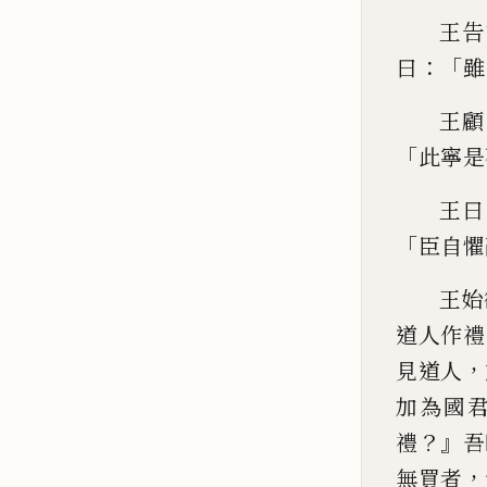
王告
：「
曰
雖
王顧
「
此寧是
王曰
「
臣
自懼
王始
道人作禮
，
見道人
加為國
？』
禮
吾
，
無買者