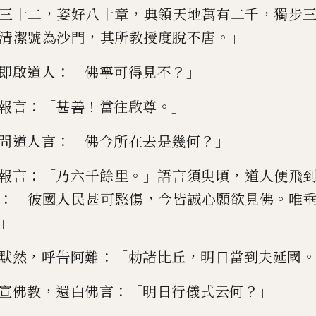
，
，
，
三十二
姿好八
十章
典領天地萬有二千
獨步
，
。」
清潔號為沙門
其所教授度脫不唐
：「
？」
即啟道人
佛寧可得見不
：「
！
。」
報言
甚
善
當往啟尊
：「
？」
問道人言
佛今所在去
是幾何
：「
。」
，
報言
乃六千餘里
語言須臾頃
道人便飛
：「
，
。
彼國人民甚
可愍傷
今皆誠心願欲見佛
唯
」
，
：「
，
。
默然
呼告阿難
勅諸
比
丘
明
日當到夫延國
，
：「
？」
宣佛教
還白
佛
言
明
日行儀式云何