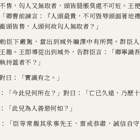
，
，
。
不售
匃人又無取者
頭
皆
膖
脹臭處不可近
王
「
：『
，
卿曹前諫言
人頭最貴
不可毀辱頭面著
地
，
？」
畜頭皆售
人頭何故匃
人無取者
，
。
勅臣下嚴駕
當出到城外
曠澤中有所問
群臣人
。
，
：「
王
趣
王即導從出到城外
告群臣言
卿寧識
？」
執持蓋者不
：「
。」
對曰
實
識有之
：「
？」
：「
，
今此兒何所在
對曰
亡已久
遠
乃歷十
：「
？」
此兒為人善惡何如
：「
，
，
臣等常覩其承事先王
齋戒恭肅
誠
信自守