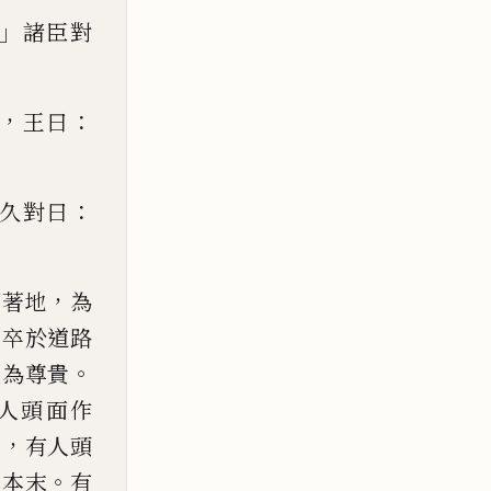
」
諸臣對
，
：
王曰
：
久對曰
，
面著地
為
前卒於道路
。
最為尊貴
人頭面作
，
售
有人頭
。
其本末
有