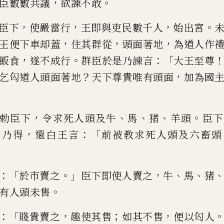
，
。
臣數數
共議
欲諫不敢
，
，
，
。
臣下
使嚴當行
王即
與吏民數千人
始出宮
，
，
，
王
便下車却蓋
住其群從
頭面著地
為道人
作
，
。
：「
飯食
遂不成行
群臣
於是乃諫言
大王至尊
？
，
乞
匃道人頭面著地
天下尊貴
唯
有頭面
加
為國
，
、
、
、
。
勅臣下
令求死人
頭及牛
馬
猪
羊頭
臣下
，
：「
日乃
得
還白王言
前被教求死人頭及六畜頭
：「
。」
，
、
、
於市賣之
臣下即使人賣之
牛
馬
猪
。
有人頭未售
：「
，
；
，
賤貴賣之
趣使其售
如其不售
便以匃
人