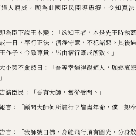
，
，
願道人屈威
願為此國
臣民開導愚癡
令知真法
：「
，
即為臣下說王本變
欲知王者
本是先王時
執
，
，
，
。
戒一日
奉行正法
清淨守意
不犯諸惡
其後
。
，
。」
王作子
今致尊貴
皆由宿行齋戒所致
：「
，
大小莫不僉然曰
吾等幸遇得覩道人
願
遂哀
」
：「
，
。」
告諸臣民
吾
有大師
當從受問
：「
？
，
報言
願聞大師何
所施行
皆
盡年命
儻一親
：「
，
，
告言
我師號曰佛
身能飛行
頂
有圓光
分身