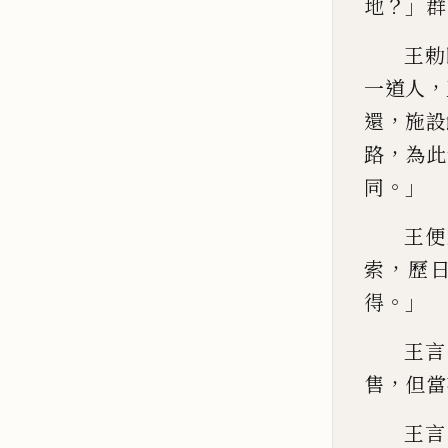
？」
地
群
王勅
，
一道人
，
還
施設
，
路
為此
。」
同
王便
，
索
歷
。」
得
王言
，
售
但
當
王
言