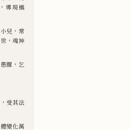
，
導現橋
，
蓋小兒
常
，
過世
魂神
，
愍愚朦
乞
，
奉
受其法
散體變化萬