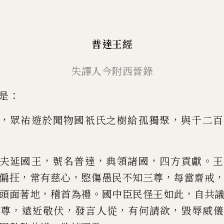
普
達王經
失譯
人
今附西晉錄
：
是
，
，
眾祐遊於聞物國祇氏之樹給
孤獨聚
與千二百
，
，
，
。
夫延國
王
號名普達
典領諸國
四方貢獻
王
，
，
，
偏
抂
常有慈心
愍傷愚民不
知三尊
每當齋戒
，
。
，
頭面
著地
稽首為禮
國中臣民怪王如此
自共
，
，
，
，
之尊
遠近敬伏
發言人從
有何請欲
毀辱威儀