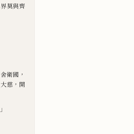
三界莫與齊
，
到舍衛國
，
垂大慈
開
」