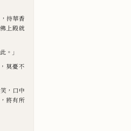
，
人
持華香
佛上殿就
。」
此
，
莫憂不
，
佛笑
口中
，
將有所