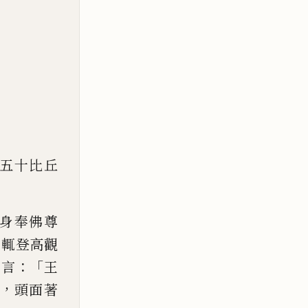
五十比丘
身奉
佛尊
，
輒登高觀
：「
議言
王
，
頭面著