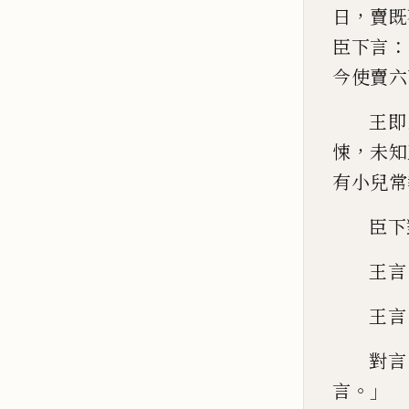
，
日
賣既
：
臣下言
今使賣六
王即
，
悚
未知
有小兒常
臣下
王言
王言
對言
。」
言