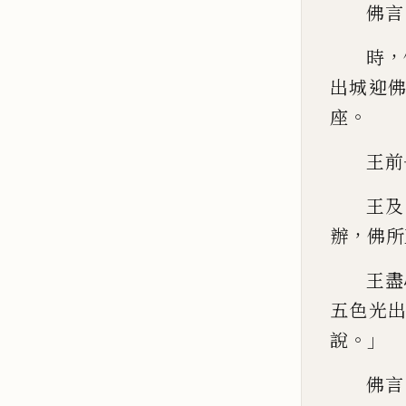
佛言
，
時
出城迎
。
座
王前
王及
，
辦
佛所
王盡
五色光
。」
說
佛言