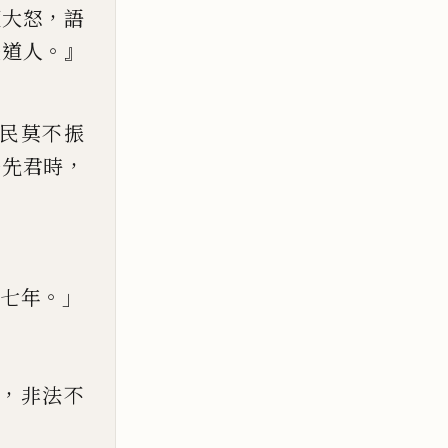
，
便大怒
語
。』
禮道人
民莫不振
，
吾
先君時
。」
七年
，
非法不