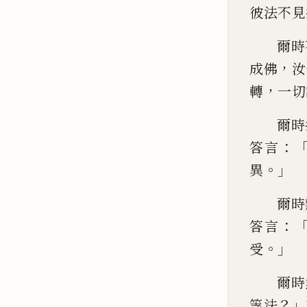
彼法不見
爾時
，
成佛
汝
，
轉
一
切
爾時
：
答言
。」
異
爾時
：
答言
。」
受
爾時
？」
等法