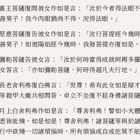
：「
喜王菩薩復問彼女作如是言
汝於今
者得法眼
！
，
。」
善男子
我今肉眼猶
尚不得
況得法眼
：「
堅意菩薩復告彼女作如是言
汝行菩
提
經
今幾
！
，
善男子
如彼陽焰
經
今幾時
我發菩提亦復如是
：「
彌勒菩薩告彼女言
汝於何時當得成
就阿耨多
：「
，
。
女答言
亦如彌
勒菩薩
何時得
超
凡夫行地
：「
！
長老舍利弗復白佛言
世尊
希有此女
如是辯
，
等鎧甲大龍共
相問答
卓立不坐復不屈身禮諸菩
：「
！
月上白舍利弗作如是言
尊舍利弗
譬
如小火
。
！
！
悉皆能燒
如是
如是
尊舍利弗
諸菩薩等與於
，
行中欲燒一切諸煩惱時
所有煩惱
或自或他莫不