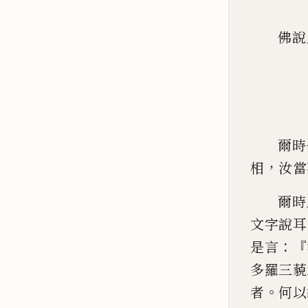
佛說
爾時
，
相
汝當
爾時
文字
說耳
：『
是言
多羅
三藐
。
者
何以