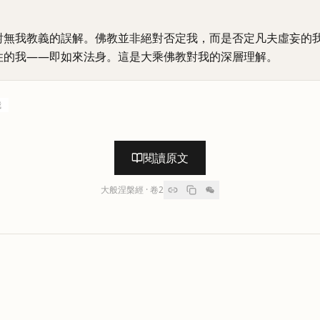
對無我教義的誤解。佛教並非絕對否定我，而是否定凡夫虛妄的
住的我——即如來法身。這是大乘佛教對我的深層理解。
我
閱讀原文
大般涅槃經
· 卷
2