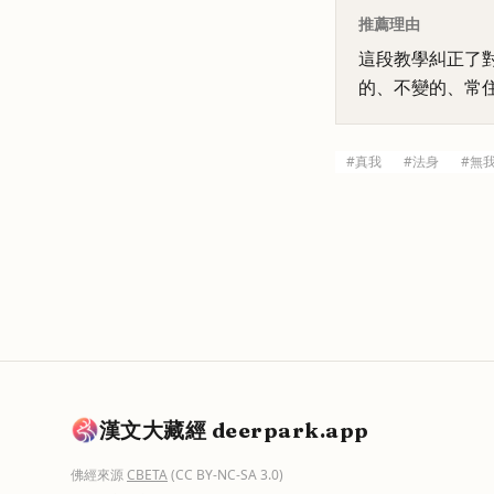
推薦理由
這段教學糾正了
的、不變的、常
#
真我
#
法身
#
無
漢文大藏經 deerpark.app
佛經來源
CBETA
(CC BY-NC-SA 3.0)