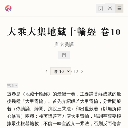
跳到主要內容
大乘大集地藏十輪經
卷10
唐
玄奘
譯
/
10
導讀
這卷是《地藏十輪經》的最後一卷，主要講菩薩成就的最
後幾種「大甲冑輪」。首先介紹般若大甲冑輪，分世間般
若（依讀誦、聽聞、演說三乘法）和出世般若（以無所得
心修習）兩種；接著講善巧方便大甲冑輪，強調菩薩要根
據眾生根器施教，不能一味宣說某一乘法，否則反而傷害