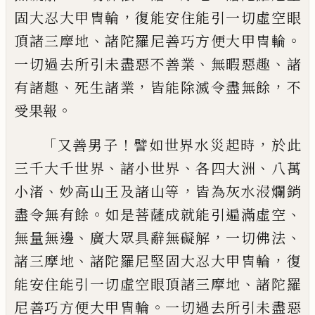
，
固大忍大甲冑
輪
復能安住能引一切虛空眼
、
。
頂諸三摩地
諸陀羅尼善巧方便大甲冑輪
、
、
一切過去所
引未盡惡不善業
無暇惡趣
諸
、
，
，
有諸趣
死生
諸業
皆能除滅令盡無餘
不
。
受果報
「
！
，
又善
男子
譬如世界水災起時
於此
、
、
、
三千大千世
界
諸小世界
各四大洲
八萬
、
，
小渚
妙高山王及
諸山等
皆為
灰
水
𣷽
爛銷
。
、
盡令無有餘
如是菩薩成就能引遍滿虛空
、
，
、
無量無邊
廣
大眾具辭無礙解
一切佛法
、
，
諸三摩地
諸陀羅
尼堅固大忍大甲冑輪
復
、
能安住能引一切
虛空眼頂諸三摩地
諸陀羅
。
尼善巧方便大甲
冑輪
一切過去所引未盡惡