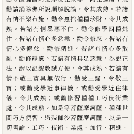
，
。
勸讀誦除佛所說順解脫論
令其
成熟
若諸
，
，
有情不樂布施
勸令惠捨種種
珍財
令其成
。
，
熟
若諸有情暴惡不仁
勸令
修學四種梵
。
，
。
住
若諸有情心多忿恚
勸令
修忍
若諸有
，
。
情心多懈怠
勸修精進
若諸
有情心多散
，
。
，
亂
勸修靜慮
若諸有情具足
惡慧
為說正
，
，
。
法
謂以記說教誡方便
令其
成熟
若諸有
，
，
情不敬三寶具無依行
勸受
三歸
令敬三
；
，
寶
或勸受學近事律
儀
或勸
受學近住律
，
；
儀
令其成熟
或勸修習種種
工巧伎術業
，
。
，
處
令其成熟
如是等菩薩摩訶
薩
種種世
，
，
間巧方便智
過殑伽沙菩薩摩訶
薩
以是一
、
、
、
、
、
、
切書論
工巧
伎術
業處
加行
精進