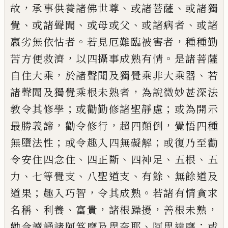
，
、
、
故
承事供養諸
佛世尊
或諸菩薩
或諸獨
、
、
、
、
覺
或諸聲聞
或母
或父
或諸病者
或諸
。
，
羸劣無依怙者
若見厄
難臨被害者
種種勤
，
。
苦方便救濟
以四攝
事成熟有情
是諸菩薩
，
、
自住大乘
於諸聲
聞及獨覺乘非大乘器
若
，
諸聲聞及獨覺乘
根未熟者
為說
微
妙甚深法
；
；
教令其修學
或勸勤修諸聖靜慮
或為開示
，
，
，
最勝義諦
勸
令修行
超四顛倒
覺悟四種
；
；
無墮法性
或
令趣入四無礙解
或復乃至勸
、
、
、
、
令安住四
念住
四正斷
四神足
五根
五
、
、
、
、
力
七等覺支
八聖
道支
有餘
無餘道及
；
，
。
道果
趣入巧智
令其成
熟
若諸有情貪求
、
、
，
，
，
名稱
利養
富貴
諸根躁擾
善根未熟
、
；
勸令讀誦諸阿笈摩及毘奈耶
阿
毘達磨
或