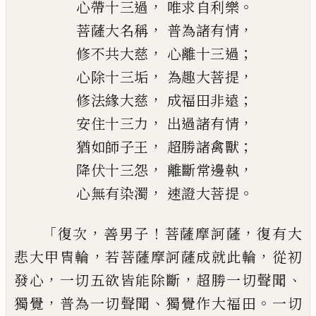
，
。
心帶十三過
唯求自利樂
，
，
菩薩大名稱
普為諸有情
，
；
修不共大慈
心離十三過
，
，
心除十三垢
為趣大菩提
，
；
修法緣大慈
成福田非遠
，
，
安住十三力
出過諸有情
，
；
猶如師子王
超勝諸禽獸
，
，
降伏十三怨
離斷常邊執
，
。
心無有染濁
速證大菩提
「
，
！
，
復次
善男子
菩薩摩訶薩
復有大
，
，
悲大甲冑
輪
若菩薩摩訶薩成就此輪
從初
，
，
、
發心
一
切五欲皆能除斷
超勝一切聲聞
，
、
。
獨覺
普為
一切聲聞
獨覺作大福田
一切