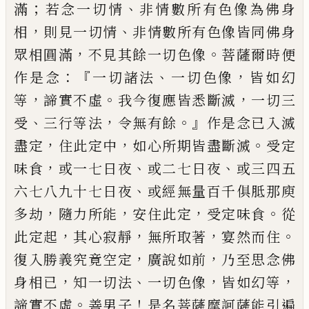
；
、
滿
若念一切情
非情數所有色像為佛身
，
、
相
則見一切情
非情數所有色像皆同佛身
，
。
眾
相圓滿
不見其餘一切色像
菩薩爾時便
：『
、
，
作是念
一切諸法
一切色像
皆如幻
，
。
，
等
諦實
不虛
我今復應皆悉斷滅
一切三
、
，
。』
受
三行等
法
令無有餘
作是念已入滅
，
，
。
盡定
住此
定中
如心所期皆盡斷滅
受定
，
、
、
味食
或一
七日夜
或二七日夜
或三四五
、
六七八九十
七日夜
或經無量百千俱胝那庾
，
，
，
。
多劫
隨力
所能
安住此定
受定味食
從
，
，
，
。
此定起
其心
寂靜
無所取著
宴然而住
，
，
復入勝義究竟
空定
廣說如前
乃至思念佛
，
、
，
，
身相已
知
一切法
一切色像
皆如幻等
。
！
諦實不虛
善男
子
是名菩薩摩訶薩能引遍