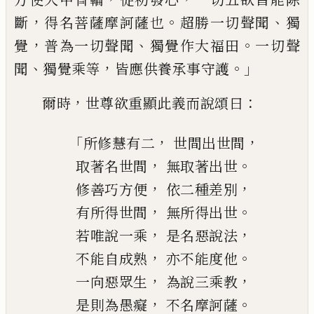
，
。
、
斷
得名菩薩摩訶
薩也
超勝一切聲聞
獨
，
、
。
覺
普為一切聲聞
獨覺作大福田
一切聲
、
，
。」
聞
獨覺乘等
皆應供
養承事守護
，
：
爾時
世尊
欲
重顯此義而說
頌曰
「
，
，
所修慧有二
世間出世間
，
。
取著名世間
無取著出世
，
，
修善巧方便
依二種差別
，
。
有所得世間
無所得出世
，
，
若唯說一乘
是名惡說法
，
。
不能自成熟
亦不能度他
，
，
一向惡眾生
為說三乘教
，
。
是則為愚癡
不名摩訶薩