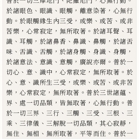
、
，
。
普
於一切三摩地門
陀羅尼門
心無行動
、
、
，
，
於
諸眼色
眼識
眼觸
離意染著
心無行
。
，
、
、
動
於
眼觸緣
生
內三受
或樂
或苦
或非
，
，
。
、
苦樂
心
常寂定
無所取著
於諸耳聲
耳
、
，
、
、
，
識
耳觸
於
諸鼻香
鼻識
鼻觸
於諸舌
、
、
，
、
、
，
味
舌識
舌觸
於諸
身觸
身識
身觸
、
、
，
。
於諸意法
意識
意觸
廣說亦
爾
普於一
、
、
，
，
。
切心
意
識中
心常寂定
無所取
著
於
、
、
，
、
、
心
意
識所生三受
或樂
或苦
或非苦
，
，
。
、
樂
心常寂定
無所取著
普於三世諸蘊
、
，
，
。
界
處一
切品類
皆無取著
心無行動
普
、
、
、
、
、
於一切三
界
三行
三觸
三受
三根
三
、
、
，
，
乘
三律儀
三解脫一
切品類
其心寂靜
、
、
，
。
無住
無相
無所取著
平
等而住
普於一