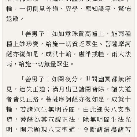
，
、
、
，
輪
一切倒見外道
異學
惡知識等
驚怖
。
退散
「
！
，
善男子
如如意珠置高幢上
能雨種
，
。
種上
妙珍寶
給施一切貧乏眾生
菩薩摩訶
，
，
，
薩亦
復如是
成就十輪
處淨戒幢
雨大法
，
。
雨
給施一切無量眾生
「
！
，
善男子
如闇夜分
世間
幽冥都無所
，
；
，
見
迷失正道
滿月出已諸闇皆
除
諸失道
。
，
者皆見正路
菩薩摩訶薩亦復如
是
成就十
，
，
輪
若諸眾生無明昏闇
由此迷
失八支聖
，
，
道
菩薩為其宣說正法
除無明
闇生法光
，
，
明
開示顯現八支聖道
令斷諸
漏盡諸苦