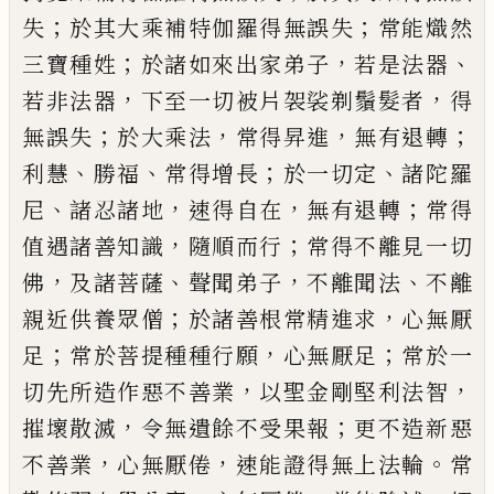
；
；
失
於其大乘補特伽羅得無誤失
常能
熾然
；
，
、
三寶種姓
於諸如來出家弟子
若是法
器
，
，
若非法器
下至一切被片袈裟剃鬚髮
者
得
；
，
，
；
無誤失
於大乘法
常得昇進
無有
退轉
、
、
；
、
利慧
勝福
常得增長
於一切定
諸陀羅
、
，
，
；
尼
諸忍諸地
速得自在
無有退轉
常得
，
；
值
遇諸善知識
隨順而行
常得不離見一切
，
、
，
、
佛
及諸菩薩
聲聞弟子
不離聞法
不離
；
，
親
近供養眾僧
於諸善根常精進求
心無厭
；
，
；
足
常於菩提種種行願
心無厭足
常於一
，
，
切先所造作惡不善業
以聖金剛堅利法
智
，
；
摧壞散滅
令無遺餘不受果報
更不造
新惡
，
，
。
不善業
心無厭倦
速能證得無上法
輪
常