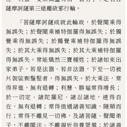
。
薩摩
訶薩第三遠離欲邪行輪
「
，
菩薩摩訶薩成就
此輪故
於聲聞乘得
；
；
無誤失
於聲聞乘補
特伽羅得無誤失
於獨
；
覺乘得無誤失
於獨覺乘補特伽羅得無誤
；
；
失
於其大乘
得無誤失
於其大乘補特伽羅
。
；
得無誤失
常能熾然三寶種姓
於諸如來出
，
、
，
家弟子
若
是法器
若非法器
下至一切被
，
。
，
片袈裟剃鬚
髮者
得無誤失
於大乘法
常
，
；
、
；
得昇進
無
有退轉
利慧
勝福常得增長
、
、
，
於一切定
諸
陀羅尼
諸忍諸地
速得自
，
；
，
在
無有退轉
常
得值遇諸善知識
隨順而
；
，
、
行
常得不離見
一切佛
及諸菩薩
聲聞弟
，
、
；
子
不離聞法
不
離親近供養眾僧
於諸善