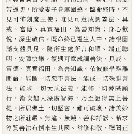
，
。
，
苦逼切
所愛妻子眷屬
圍遶
臨命終時
不
；
、
見可怖剡魔王使
唯見
可意成調善法
具
、
、
，
；
戒
富德
真實福田
為善知
識
身心歡
，
。
，
悅
深生敬信
既命終已還生人
中
諸根圓
，
。
滿支體具足
隨所生處所言和
順
端正聰
，
。
、
、
明
安隱快樂
復遇可意成調善法
具戒
、
，
。
富德
真實福田
為善知識
依彼修學離
離
，
，
間語
能斷一切惡不善法
能成一切殊
勝善
，
，
法
能求一切大乘法義
能修一切菩薩
願
，
，
行
漸次趣入深廣智海
乃至證得無上菩
。
，
，
提
所居佛土一切堅密
難可破壞
諸美妙
。
、
、
、
物
之所莊嚴
無違
無競
善和諍訟
希求
。
，
淳質
善法有情來生其國
常修和敬
聽聞正