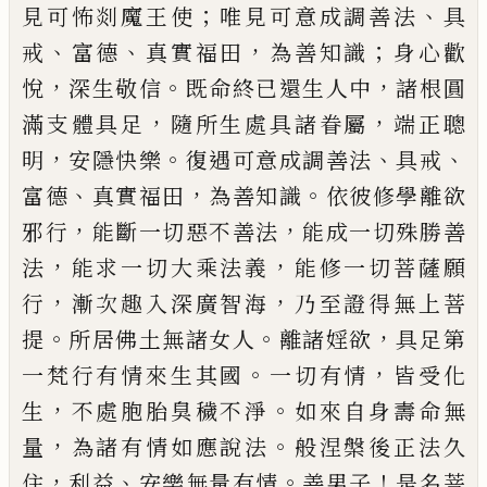
；
、
見可怖剡魔王使
唯見
可意成調善法
具
、
、
，
；
戒
富德
真實福田
為善知
識
身心歡
，
。
，
悅
深生敬信
既命終已還生人
中
諸根圓
，
，
滿支體具足
隨所生處具諸眷
屬
端正聰
，
。
、
、
明
安隱快樂
復遇可意成調善法
具戒
、
，
。
富德
真實福田
為善知識
依彼修學
離欲
，
，
邪行
能斷一切惡不善法
能成一切
殊勝善
，
，
法
能求一切大乘法義
能修一切
菩薩願
，
，
行
漸次趣入深廣智海
乃至證得無
上菩
。
。
，
提
所居佛土無諸女人
離諸婬欲
具
足第
。
，
一梵行有情來生其國
一切有情
皆受
化
，
。
生
不處胞胎臭穢不淨
如來自身壽命無
，
。
量
為諸有情如應說法
般涅槃後正法久
，
、
。
！
住
利益
安樂無量有情
善男子
是名菩