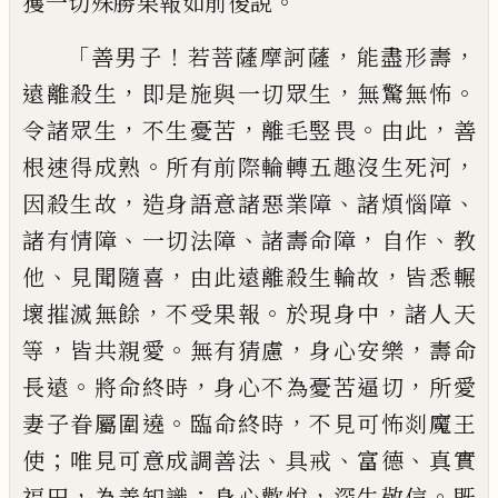
。
獲
一切殊勝果報如前後說
「
！
，
，
善男子
若菩薩摩
訶薩
能盡形壽
，
，
。
遠離殺生
即是施與一切
眾生
無驚無怖
，
，
。
，
令諸眾生
不生憂苦
離毛
竪畏
由此
善
。
，
根速得成熟
所有前際輪轉
五趣沒生死河
，
、
、
因殺生故
造身語意諸
惡業障
諸煩惱障
、
、
，
、
諸有情障
一切法障
諸壽命
障
自作
教
、
，
，
他
見聞隨喜
由此遠離殺生輪
故
皆悉輾
，
。
，
壞摧滅無餘
不受果報
於現身
中
諸人天
，
。
，
，
等
皆共親愛
無
有
猜慮
身心安
樂
壽命
。
，
，
長遠
將命終時
身心不為憂苦逼
切
所愛
。
，
妻子眷屬圍遶
臨命終時
不見可
怖剡魔王
；
、
、
、
使
唯見可意成調善法
具戒
富德
真實
，
；
，
。
福田
為善知識
身心歡悅
深生敬信
既