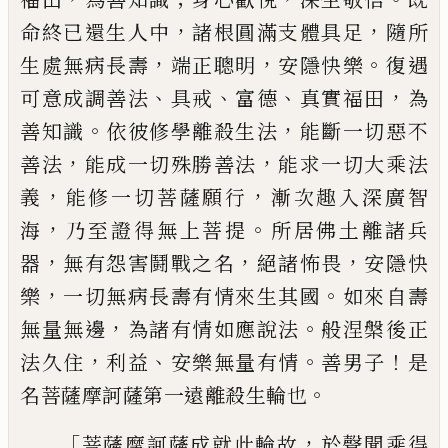
，
，
命終已還生人中
諸根圓滿支體具足
隨所
，
，
。
生處無病長壽
端正聰明
安隱快樂
復遇
、
、
、
，
可
意成調善法
具戒
富德
真實福田
為
。
，
善知識
依彼修學離殺生法
能斷一切惡不
，
，
善法
能成一切殊勝善法
能求一切大乘法
，
，
義
能
修一切菩薩願行
漸次趣入深廣智
，
。
海
乃至
證得無上菩提
所居佛土離諸兵
，
，
，
器
無有
怨害鬪戰之名
絕諸怖畏
安隱快
，
。
樂
一切無
病長壽有情來生其國
如來自壽
，
。
無量無邊
為諸有情如應說法
般涅槃後正
，
、
。
！
法久住
利
益
安樂無量有情
善男子
是
。
名菩薩摩訶
薩第一遠離殺生輪也
「
，
菩薩摩訶薩成就
此輪故
於聲聞乘得