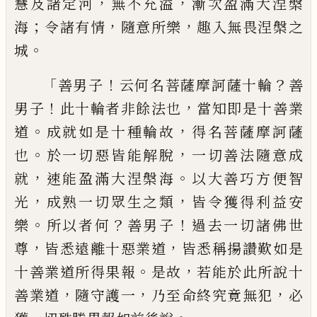
，
，
慧及諸定河
無不充溢
漸次盈滿大涅
槃
；
，
，
海
令諸有情
隨意所樂
趣入無畏涅槃
之
。
城
「
！
？
善男子
云何名菩薩摩訶薩十輪
善
！
，
男
子
此十輪者非餘法也
當知即是十善業
。
，
道
成就如是十種輪故
得名菩薩摩訶薩
。
，
也
於一切惡皆能解脫
一切善法隨意成
，
。
就
速能盈滿大涅槃海
以大善巧方便智
，
，
光
成熟一切眾生之類
皆令獲得利益安
。
？
！
樂
所以者何
善男子
過去一切諸佛世
，
，
尊
皆
悉遠離十惡業道
皆悉稱揚讚歎如是
。
，
十
善業道所得果報
是故
若能於此所說十
，
，
，
善
業道
隨守護一
乃至命終究竟無犯
必