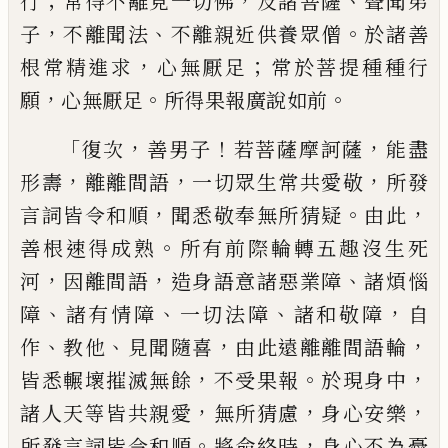
；
，
、
行
常得不離見一切佛
及諸菩薩
聲
聞弟
，
、
。
子
不離聞法
不離親近供養眾僧
於諸善
，
；
根常精進求
心無厭足
常於菩提
種種行
，
。
。
願
心無厭足
所得果報廣說如前
「
，
！
，
復次
善男子
若菩薩摩訶薩
能盡
，
，
，
形壽
離離
間語
一切眾生常共愛敬
所發
，
。
，
言詞皆令和
順
聞悉敬奉無所猜疑
由此
。
善根速得成
熟
所有前際輪轉五趣沒生死
，
，
、
河
因離間
語
造身語意諸惡業障
諸煩惱
、
、
、
，
障
諸有情障
一切法障
諸和敬障
自
、
、
，
，
作
教他
見聞隨喜
由
此遠離離間語輪
，
。
，
皆悉輾壞摧滅無餘
不
受果報
於現身中
，
，
，
諸人天等皆共親愛
無
所猜慮
身心安樂
。
，
所發言詞皆令和順
將
命終時
身心不為憂