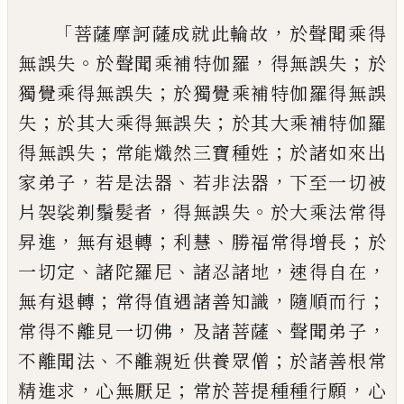
「
，
菩薩摩訶
薩成就此輪故
於聲聞乘得
。
，
；
無誤失
於
聲聞乘補特伽羅
得無誤失
於
；
獨覺乘得
無誤失
於獨覺乘補特伽羅得無誤
；
；
失
於
其大乘得無誤失
於其大乘補特伽羅
；
；
得
無誤失
常能熾然三寶種姓
於諸如來出
，
、
，
家弟子
若是法器
若非法器
下至一切被
，
。
片
袈裟剃鬚髮者
得無誤失
於大乘法常
得
，
；
、
；
昇進
無有退轉
利慧
勝福常得增長
於
、
、
，
，
一切定
諸陀羅尼
諸忍諸地
速得自在
；
，
；
無
有退轉
常得值遇諸善知識
隨順而行
，
、
，
常
得不離見一切佛
及諸菩薩
聲聞弟子
、
；
不
離聞法
不離親近供養眾僧
於諸善根
常
，
；
，
精進求
心無厭足
常於菩提種種行願
心