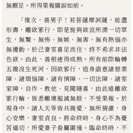
。
。
無厭足
所得果報廣說如前
「
，
！
，
復次
善男子
若菩薩摩訶薩
能盡
，
，
形壽
離欲
邪行
即是施與欲流所漂一切眾
，
、
、
、
，
生
無驚
無
怖
無嫉
無害
無有熱惱亦
。
，
無擾動
於己妻
室喜足而住
終不希求非法
。
，
。
色欲
由此
善
根速得成熟
所有前際輪轉
，
，
五趣沒生死
河
因欲邪行
造身語意諸惡業
、
、
、
、
障
諸煩惱障
諸有情障
一切法障
諸室
，
、
、
，
家障
自作
教他
見
聞隨喜
由此遠離欲
，
，
。
邪行輪
皆悉輾壞摧滅
無餘
不受果報
於
，
，
，
現身中
諸人天等皆共
親愛
無所猜慮
身
，
。
，
心安樂
妻室貞良
將命
終時
身心不為憂
，
。
，
苦逼切
所愛妻子眷屬
圍遶
臨命終時
不