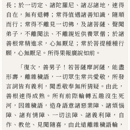
；
、
、
，
長
於一切定
諸陀羅
尼
諸忍諸地
速得
，
；
，
自在
無有退轉
常得值
遇諸善知識
隨順
；
，
、
而行
常得不離見一切
佛
及諸菩薩
聲聞
，
、
；
弟子
不離聞法
不離親
近供養眾僧
於諸
，
；
善根常精進求
心無厭
足
常於菩提種種行
，
。
。
願
心無厭足
所得果
報廣說如前
「
，
！
，
復次
善男子
若
菩薩摩訶薩
能盡
，
，
，
形壽
離
雜穢語
一切眾生常共愛敬
所發
，
。
，
言詞皆有
義利
聞悉敬奉無所猜疑
由此
。
善根速得
成熟
所有前際輪轉五趣沒生死
，
，
、
河
因雜
穢語
造身語意諸惡業障
諸煩惱
、
、
、
，
障
諸有情
障
一切法障
諸義利障
自
、
、
，
，
作
教他
見聞隨喜
由此遠離雜穢語輪