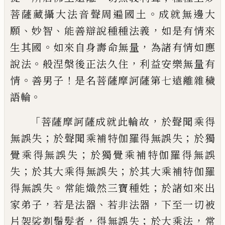
。
菩薩藏攝大法音聲周遍國土
成就無邊
大
、
、
，
願
妙智
能善辯說種種法義
如是有情
來
。
，
生其國
如來自身壽命無量
為諸有情
如應
。
，
說法
般涅槃後正法久住
利益安樂無
量有
。
！
情
善男子
是名菩薩摩訶薩第七遠離
雜穢
。
語輪
「
，
菩薩摩訶薩成就此輪故
於聲
聞乘得
；
；
無誤失
於聲聞乘補特伽羅得無
誤失
於獨
；
覺乘得無誤失
於獨覺乘補
特伽羅得無誤
；
；
失
於其大乘得無誤失
於其大乘補特伽羅
。
；
得無誤失
常能熾然
三寶種姓
於諸如來出
，
、
，
家弟子
若是法器
若
非法器
下至一切被
，
；
，
片袈裟剃鬚髮者
得
無誤失
於大乘法
常