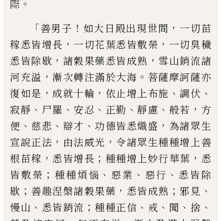
。
際
「
！
，
善男子
如大日殿出現世間
一切苗
，
，
稼悉皆增長
一切花葉悉皆敷榮
一
切臭穢
，
，
悉皆除歇
諸穀果藥悉皆成熟
雪山
銷
流諸
，
。
河充溢
漸次轉注滿於大海
菩薩摩
訶薩亦
，
，
、
、
復如是
成就十輪
依止增上布施
調
伏
、
、
、
、
、
，
寂靜
尸羅
安忍
正勤
靜慮
般若
方
、
、
、
，
便
慈悲
辯
才
功德皆悉熾盛
為諸眾生
，
，
宣說正法
由
法威光
令諸眾生種種增上善
，
；
，
根苗稼
悉皆
增長
種種增上妙行華葉
悉
；
、
、
、
皆敷榮
種種煩
惱
惡業
惡行
悉皆除
；
，
；
、
歇
善趣涅槃諸穀果藥
悉皆成熟
邪見
、
；
、
、
、
、
慢山
悉皆銷流
種種正信
戒
聞
捨