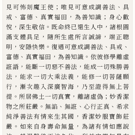
；
、
見可怖剡魔王使
唯
見可意成調善法
具
、
、
，
；
戒
富德
真實福田
為善
知識
身心歡
，
。
，
悅
深生敬信
既命終已還生人
中
諸根圓
，
，
滿支體具足
隨所生處所言誠
諦
端正聰
，
。
、
、
明
安隱快樂
復遇可意成調善法
具戒
、
，
。
富德
真實福田
為善知識
依彼修學
離虛
，
，
誑語
能斷一切惡不善法
能成一切
殊勝善
，
，
法
能求一切大乘法義
能修一切菩
薩願
，
，
行
漸次
趣
入深廣智海
乃至證得無
上菩
。
，
；
提
所居佛土一切真實
離諸虛偽
妙香
潔
。
、
、
、
物之所莊嚴
無諂
無誑
心行正
真
希求
，
純淨善法有情來生其國
香潔妙服寶飾莊
。
，
嚴
如來自身壽命無量
為諸有情如應說