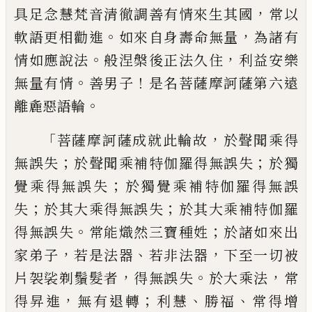
，
具足念慧梵音清徹調善有情來生其國
常
以
。
，
軟語更相勸進
如來自身壽命無量
為
諸有
。
，
情如應說法
般涅槃後正法久住
利益
安樂
。
！
無量有情
善男子
是名菩薩摩訶薩第
六遠
。
離麁惡語輪
「
，
菩薩摩訶薩成就此輪
故
於聲聞乘得
；
；
無誤失
於聲聞乘補特伽
羅得無誤失
於獨
；
覺乘得無誤失
於獨
覺乘補特伽羅得無誤
；
；
失
於其大乘得無
誤失
於其大乘補特伽羅
。
；
得無誤失
常能
熾然三寶種姓
於諸如來出
，
、
，
家弟子
若是法
器
若非法器
下至一切被
，
。
，
片袈裟剃鬚髮
者
得無誤失
於大乘法
常
，
；
、
、
得昇進
無有
退轉
利慧
勝福
常得增