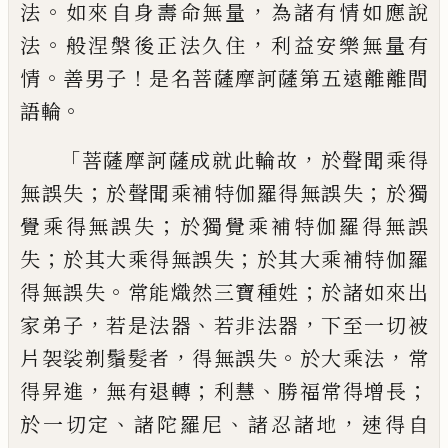
。
，
法
如來自身壽命無量
為諸有情如應說
。
，
法
般
涅槃後正法久住
利益安樂無量有
。
！
情
善男
子
是名菩薩摩訶薩第五遠離離間
。
語輪
「
，
菩薩摩訶薩成就此輪故
於聲聞乘得
；
；
無
誤失
於聲聞乘補特伽羅得無誤失
於獨
；
覺乘得無誤失
於獨覺乘補特伽羅得無
誤
；
；
失
於其大乘得無誤失
於其大乘補特
伽羅
。
；
得無誤失
常能熾然三寶種姓
於諸
如來出
，
、
，
家弟子
若是法器
若非法器
下至一切
被
，
。
，
片袈裟剃鬚髮者
得無誤失
於大乘
法
常
，
；
、
；
得昇進
無有退轉
利慧
勝福常得增
長
、
、
，
於一切定
諸陀羅尼
諸忍諸地
速得自