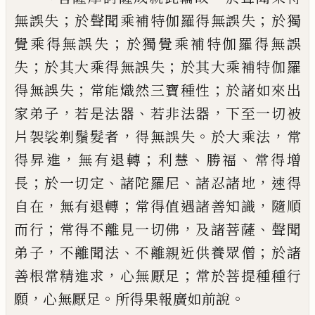
；
；
無誤失
於聲聞乘補
特伽羅得無誤失
於獨
；
覺乘得無誤失
於獨覺乘補特伽羅得無誤
；
；
失
於其大乘
得無誤失
於其大乘補特伽羅
；
；
得無誤失
常能熾然三寶種性
於諸如來出
，
、
，
家弟子
若
是法器
若非法器
下至一切被
，
。
，
片袈裟剃鬚
髮者
得無誤失
於大乘法
常
，
；
、
、
得昇進
無
有退轉
利慧
勝福
常得增
；
、
、
，
長
於一切定
諸
陀羅尼
諸忍諸地
速得
，
；
，
自在
無有退轉
常
得值遇諸善知識
隨順
；
，
、
而行
常得不離見
一切佛
及諸菩薩
聲聞
，
、
；
弟子
不離聞法
不
離親近供養眾僧
於諸
，
；
善根常精進求
心
無厭足
常於菩提種種行
，
。
。
願
心無厭足
所
得果報廣
如前說