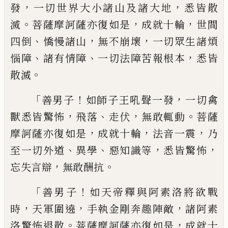
，
，
發
一切世界大小諸山及諸大
地
悉皆散
。
，
，
滅
菩薩摩訶薩亦復如是
成就十
輪
世間
、
，
，
四倒
憍慢諸山
無不崩壞
一切眾生
諸煩
、
、
，
惱障
諸有情障
一切法障苦報根本
悉皆
。
散滅
「
！
，
善男子
如師子王吼聲一發
一切禽
，
、
，
。
獸
悉皆驚怖
飛落
走伏
無敢輒動
菩薩
，
，
，
摩訶薩
亦復如是
成就十輪
法音一震
乃
、
、
，
，
至一切
外道
異學
惡知識等
悉皆驚怖
，
。
忘失言辯
無
敢酬抗
「
！
善男子
如天帝釋與阿素洛將欲
戰
，
，
，
時
天軍圍遶
手執金剛奔趣陣敵
諸阿素
。
，
洛驚怖退散
菩薩摩訶薩亦復如是
成就十