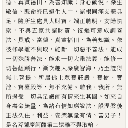
、
，
；
，
德
真實福田
為善知識
身心
歡悅
深生
。
，
敬信
既命終已還生人中
諸根圓
滿支體具
，
，
，
足
隨所生處具大財寶
端正聰
明
安隱快
，
。
樂
不與五家共諸財寶
復遇可
意成調善
、
、
、
，
。
法
具戒
富德
真實福田
為善知識
依
，
，
彼修學離不與取
能斷一切惡不善法
能成
，
，
一切殊勝善法
能求一切大乘法義
能
修一
，
，
切菩薩願行
漸次趣入深廣智海
乃至
證得
。
，
、
無上菩提
所居佛土眾寶莊嚴
寶樹
寶
、
，
。
、
，
池
寶臺殿等
無不充備
離我
我所
無
。
所攝
受一切具足嚴飾有情來生其國
如來自
，
，
身
壽命無量
為諸有情如應說法
般涅槃後
，
、
。
！
正
法久住
利益
安樂無量有情
善男子
。
是名
菩薩摩訶薩第二遠離不與取輪