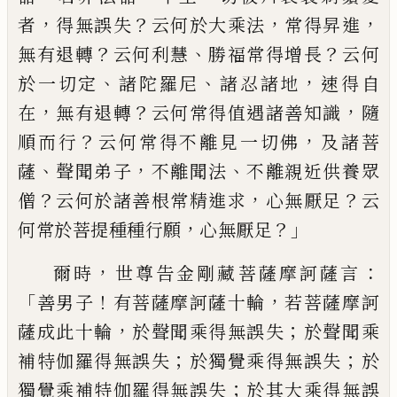
，
？
，
，
者
得無誤失
云何於大乘法
常
得昇進
？
、
？
無有退轉
云何利慧
勝福常得增
長
云何
、
、
，
於一切定
諸陀羅尼
諸忍諸地
速得
自
，
？
，
在
無有退轉
云何常得值遇諸善知識
隨
？
，
順而行
云何常得不離見一切佛
及諸菩
、
，
、
薩
聲聞弟子
不離聞法
不離親近供養
眾
？
，
？
僧
云何於諸善根常精進求
心無厭足
云
，
？」
何常於菩提種種行願
心無厭足
，
：
爾時
世尊告金剛藏菩薩摩訶薩言
「
！
，
善男子
有菩薩摩訶薩十輪
若菩薩摩訶
，
；
薩成此十
輪
於聲聞乘得無誤失
於聲聞乘
；
；
補特伽
羅得無誤失
於獨覺乘得無誤失
於
；
獨
覺乘補特伽羅得無誤失
於其大乘得無
誤