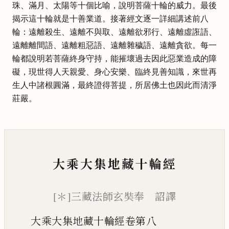
珠、滿月、太陽等十個比喻，說明菩薩十輪的威力。最後
揭示這十輪就是十善業道。接著經文逐一詳細講述前八
輪：遠離殺生、遠離不與取、遠離欲邪行、遠離虛誑語、
遠離離間語、遠離粗惡語、遠離雜穢語、遠離貪欲。每一
輪都說明若菩薩終身守持，能摧壞過去因此惡業造成的障
礙，現世得人天親愛、身心安樂、臨終見善知識，來世再
生人中諸根圓滿，最終證得菩提，所居佛土也因此而清淨
莊嚴。
大乘大集地藏十輪經
[＊]三藏法師玄奘奉 詔譯
大乘大集地藏十輪經卷第八