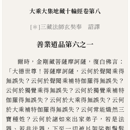
大乘大集地藏十輪經
卷第八
[＊]
三藏法師玄奘奉 詔譯
善業道品第
六之一
，
，
：
爾時
金剛藏菩薩摩訶薩
復白佛言
「
！
，
大德世
尊
菩薩摩訶薩
云何於聲聞乘得
？
？
無誤失
云何於聲聞乘補特伽羅得無誤失
？
云何
於獨覺乘得無誤失
云何於獨覺乘補特
？
？
伽羅得無誤失
云何於大乘得無誤失
云何
？
於大乘補特伽羅得無誤失
云何常
能熾然三
？
，
寶
種姓
云何於諸如來出家弟
子
若是法
、
，
器
若非法器
下至一切被片袈裟
剃鬚髮