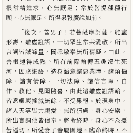
，
；
根常精進求
心
無厭足
常於菩提種種行
，
。
。
願
心無厭足
所
得果報廣說如前
「
，
！
，
復次
善男子
若菩薩摩訶薩
能盡
，
，
，
形壽
離虛
誑語
一切眾生常共愛敬
所出
，
。
，
言詞皆
誠
諦量
聞悉敬奉無所猜疑
由此
。
善根速得
成熟
所有前際輪轉五趣沒生死
，
，
、
河
因虛
誑語
造身語意諸惡業障
諸煩惱
、
、
、
，
障
諸有情
障
一切法障
諸信言障
自
、
、
，
，
作
教他
見聞隨喜
由此遠離虛誑語輪
，
。
，
皆悉輾壞摧滅無餘
不受果報
於現身中
，
，
，
諸人天等皆共親愛
無
所猜慮
身心安樂
。
，
所出言詞他皆信奉
將
命終時
身心不為憂
，
。
，
苦逼切
所愛妻子眷
屬圍遶
臨命終時
不