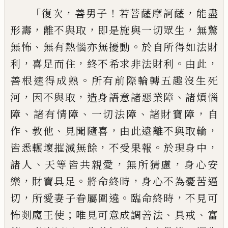
「
，
！
，
復次
善男子
若菩薩摩訶薩
能盡
，
，
，
形壽
離不
與取
即是施與一切眾生
無驚
、
。
無怖
無有熱
惱亦無擾動
於自所得如法財
，
，
。
，
利
喜足而
住
終不希求非法財利
由此
。
善根速得成
熟
所有前際輪轉五趣沒生死
，
，
、
河
因不與
取
造身語意諸惡業障
諸煩惱
、
、
、
，
障
諸有情障
一切法障
諸財寶障
自
、
、
，
，
作
教他
見聞隨喜
由
此遠離不與取輪
，
。
，
皆悉輾壞摧滅無餘
不
受果報
於現身中
、
，
，
諸人
天等皆共親愛
無
所猜慮
身心安
，
。
，
樂
財寶具足
將命終時
身
心不為憂苦逼
，
。
，
切
所愛妻子眷屬圍遶
臨
命終時
不見可
；
、
、
怖剡魔王使
唯見可意成
調善法
具戒
富