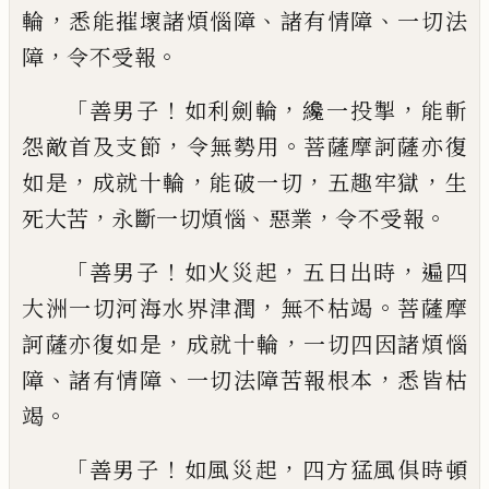
，
、
、
輪
悉能摧
壞諸煩惱障
諸有情障
一切法
，
。
障
令不受報
「
！
，
，
善男子
如利劍輪
纔一投掣
能斬
，
。
怨敵首及
支
節
令無勢用
菩薩摩訶薩亦復
，
，
，
，
如是
成就十輪
能破一切
五趣牢獄
生
，
、
，
。
死大苦
永
斷一切煩惱
惡業
令不受報
「
！
，
，
善男子
如火
災起
五日出時
遍四
，
。
大洲一切河海水界津
潤
無不枯竭
菩薩摩
，
，
訶薩亦復如是
成就
十輪
一切四因諸煩惱
、
、
，
障
諸有情障
一切法
障苦報根本
悉皆枯
。
竭
「
！
，
善男子
如風災起
四
方猛風俱時頓