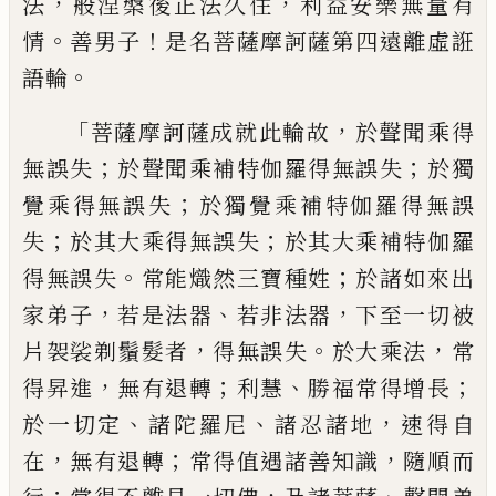
，
，
法
般涅槃後正法久住
利益安樂無量有
。
！
情
善男子
是名菩薩摩訶薩第四遠離虛誑
。
語輪
「
，
菩薩摩訶薩成就此輪故
於聲聞乘
得
；
；
無誤失
於聲聞乘補特伽羅得無誤失
於獨
；
覺乘得無誤失
於獨覺乘補特伽羅
得無誤
；
；
失
於其大乘得無誤失
於其大
乘補特伽羅
。
；
得無誤失
常能熾然三寶種
姓
於諸如來出
，
、
，
家弟子
若是法器
若非法器
下至一切被
，
。
，
片袈裟剃鬚髮者
得無誤失
於大乘法
常
，
；
、
；
得昇進
無有退轉
利慧
勝福
常得增長
、
、
，
於一切定
諸陀羅尼
諸忍諸地
速
得自
，
；
，
在
無有退轉
常得值遇諸善知識
隨
順而