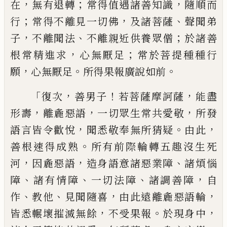
，
；
，
在
無有退轉
常得值遇諸善知識
隨順而
；
，
、
行
常得不離見一切佛
及諸菩薩
聲聞弟
，
、
；
子
不離聞法
不離親近供養眾僧
於諸
善
，
；
根常精進求
心無厭足
常於菩提種種行
，
。
。
願
心無厭足
所得果報廣說如前
「
，
！
，
復次
善男子
若菩薩摩訶薩
能盡
，
，
，
形壽
離麁
惡語
一切眾生常共愛敬
所發
，
。
，
語言皆令歡
悅
聞悉敬奉無所猜疑
由此
。
善根速得成
熟
所有前際輪轉五趣沒生死
，
，
、
河
因麁惡
語
造身語意諸惡業障
諸煩惱
、
、
、
，
障
諸有情障
一切法障
諸調善障
自
、
、
，
，
作
教他
見聞隨喜
由
此遠離麁惡語輪
，
。
，
皆悉輾壞摧滅無餘
不
受果報
於現身中