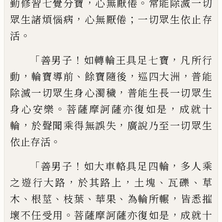
，
。
勤修習七覺分寶
心無厭倦
常能除
滅一切
，
；
眾生諸煩惱病
心無厭倦
一切眾生
依止存
。
活
「
！
，
善男子
如轉輪王具足七寶
凡所行
，
、
，
，
動
輪
寶導前
餘寶隨後
巡四大洲
普能
，
除滅一
切眾生身心濁穢
普能生長一切眾生
。
，
身心
安樂
菩薩摩訶薩亦復如是
成就十
，
，
輪
於
聲聞乘得無誤失
廣說乃至一切眾生
。
依止
存活
「
！
，
善男子
如大車輅
具
足四輪
多人乘
，
，
、
、
之遊行大路
於其路上
土塊
瓦礫
草
、
、
、
、
，
木
根莖
枝葉
華果
為輪所輾
皆悉摧
。
，
壞不任受用
菩薩摩訶薩亦復如是
成就十