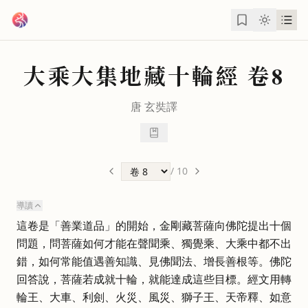
跳到主要內容
大乘大集地藏十輪經
卷8
唐
玄奘
譯
/
10
導讀
這卷是「善業道品」的開始，金剛藏菩薩向佛陀提出十個
問題，問菩薩如何才能在聲聞乘、獨覺乘、大乘中都不出
錯，如何常能值遇善知識、見佛聞法、增長善根等。佛陀
回答說，菩薩若成就十輪，就能達成這些目標。經文用轉
輪王、大車、利劍、火災、風災、獅子王、天帝釋、如意