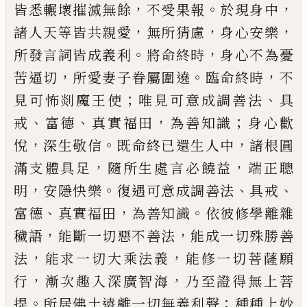
，
。
，
皆悉輾壞摧滅無餘
不受果報
於現身中
，
，
，
諸人天等皆共親愛
無所猜慮
身心安樂
。
，
所發言詞皆成義利
將命終時
身心不為憂
，
。
，
苦逼切
所愛妻子
眷屬圍遶
臨命終時
不
；
、
見可怖剡魔王使
唯見可意成調善法
具
、
、
，
；
戒
富德
真實福田
為
善知識
身心歡
，
。
，
悅
深生敬信
既命終已還生
人中
諸根圓
，
，
滿支體具足
隨所生處言必饒
益
端正聰
，
。
、
、
明
安隱快樂
復遇可意成調善法
具戒
、
，
。
富德
真實福田
為善知識
依彼修學
離雜
，
，
穢語
能斷一切惡不善法
能成一切
殊勝善
，
，
法
能求一切大乘法義
能修一切菩
薩願
，
，
行
漸次趣入深廣智海
乃至證得無上
菩
。
；
提
所居佛土遠離一切無義利聲
種種上
妙