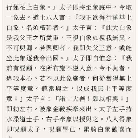
。』
，
行蓮花上白象
太子即
將
至
象廐中
令取
。
：『
一象去
道士八人言
我正欲得
行蓮華上
，
。』
：『
白象
名須檀延者
太子言
此大白
象
，
。
是我父王之所愛重
王視白象如視我無
異
。
，
，
不可
與
卿
若與卿者
我即失父王意
或
能
。』
：『
坐此象逐我令出國
太子即自
惟念
我
，
。
，
前有要願
在所布施不逆人意
今不與者
。
，
違
我本心
若不以此
象
施者
何從
當
得
無
上
。
，
平等度意
聽當與之
以成
我
無上平等
度
。』
：『
！
！
。』
意
太子言
諾
大善
願以相與
。
。
即勅左
右
被象金鞍
疾牽來出
太子左
手
持
，
。
水
澡
道士
手
右手牽象以授與之
八人得象
，
，
即呪願太子
呪願畢已
累騎白象歡喜而