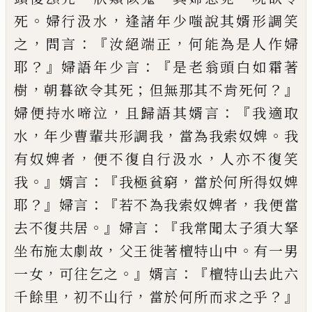
。
，
死
婦行汲水
逢
諸年少嗤說其婿形調笑
，
：『
，
之
問言
汝絕端
正
何能為是人作婦
？』
：『
耶
婦語年少言
是老
翁
頭白如霜著
，
；
？』
樹
朝暮欲令其死
但無
那
其
不肯死何
，
：『
婦
便
持水啼
泣
且歸語其
婿言
我適取
，
，
。
水
年少曹輩共形調我
當為我
索奴婢
我
，
，
有奴婢者
便不復自行汲水
人
亦不復笑
。』
：『
，
我
婿言
我極貧窮
當於何所得
奴婢
？』
：『
，
耶
婦言
若
不為我索奴婢者
我便當
。』
：『
去不復共居
婦言
我
常
聞太子須大拏
，
。
坐
布施太劇故
父王徙著檀特山中
有一男
，
。』
：『
一
女
可往乞之
婿言
檀特山去此六
，
，
？』
千餘里
初
不山行
當於何所
而
求之乎