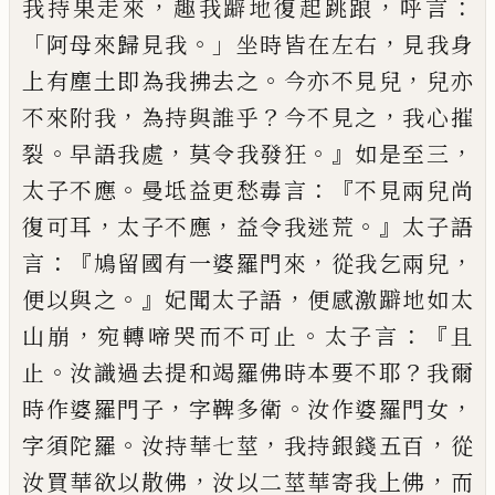
，
，
：
我持果走來
趣我躃地復起跳踉
呼言
「
。」
，
阿母來歸
見
我
坐時皆在左右
見我
身
。
，
上有塵土即為
我
拂去之
今亦不見兒
兒亦
，
？
，
不來附我
為持與誰乎
今不見之
我心
摧
。
，
。』
，
裂
早語我處
莫令我發狂
如是至三
。
：『
太
子不
應
曼
坻
益更愁毒言
不見兩兒尚
，
，
。』
復
可耳
太子
不
應
益令我迷荒
太子語
：
『
，
，
言
鳩留國有一婆羅門來
從我乞兩兒
。』
，
便以與
之
妃聞太子語
便感激躃地如太
，
。
：『
山崩
宛
轉啼哭而不可止
太子言
且
。
？
止
汝識過去
提和竭羅佛時本要不耶
我爾
，
。
，
時作婆羅門
子
字鞞多衛
汝作婆羅門女
。
，
，
字
須陀羅
汝
持華七莖
我持銀錢五百
從
，
，
汝買華
欲以
散佛
汝以二
莖
華寄我上佛
而