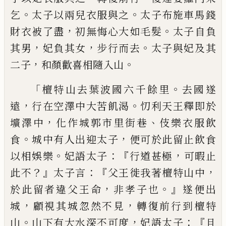
。
。
乞
太子以
兩兒衣服與之
太子布施車馬錢
，
。
財衣
被
了
盡
初
無悔心大如毛髮
太子自負
，
，
。
其男
妃
負其女
步行而去
太子與妃及其
，
。
二子
和顏
歡喜相隨入山
「
。
檀特山去葉波國六千餘里
去國遂
，
。
遠
行在
空澤中大苦飢渴
忉利天王釋即於
，
、
壙
澤中
化作城郭市里街巷
伎樂衣
服
飲
。
，
食
城中有
人出迎太子
便可於此留止飲食
。
：『
，
以相娛樂
妃語太子
行道甚極
可暇止
？』
：『
，
此不
太子言
父
王徙我著檀特山中
，
。』
於此留者違父王命
非
孝子也
遂便出
，
，
城
顧視
其城忽然不見
轉
復前行到檀特
。
，
：『
山
山下有大水深不可
度
妃
語太子
且