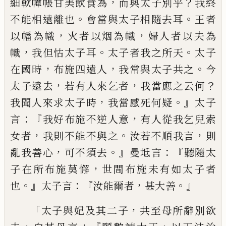
，
？
細
軟幃帳甘美飲食
為
而與太子別乎
我終
。
。
不
能相遠離也
會當與太子相隨去耳
王者
，
，
以
幡為
幟
火者以烟為
幟
婦人者以夫為
，
。
。
幟
我但
怙
太子耳
太子者我之所天
太子
，
，
。
在國時
布施四遠
人
我常與太子共之
今
，
，
？
太
子遠去
若有
人來乞
者
我當應之云何
，
。』
我聞
人來
求
太子
時
我當感死何疑
太子
：『
，
言
我
好布施不逆人意
有人從我乞兒索
，
。
，
女
者
我
則不能不與之
汝若不順我言
則
，
。』
：『
亂我善心
可不須去
曼
坻言
聽隨太
，
子在所布施
莫
懈
世間布施未有如太子者
。』
：『
，
。』
也
太子言
汝能
爾者
甚
大善
「
，
太子與妃及其二子
共至母所辭別欲