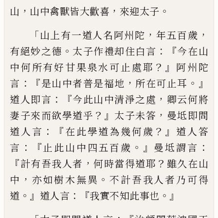
，
，
。
山
山中禽獸皆大歡喜
來迎太子
「
，
，
山
上有一道人名阿州陀
年五百歲
。
：『
有絕妙之
德
太子作禮却住白言
今在山
？』
中何
所
有好
甘果泉水可止處耶
阿州陀
：『
，
。』
言
是山中者普
是福地
所在可止耳
：『
，
道人即言
今此山中
清淨之處
卿云何
將
？』
，
妻子來而欲學道乎
太
子未答
曼
坻即問
：『
？』
道人言
在此學道為幾
何歲
道人答
：『
。』
：
言
止此山中四五百歲
曼
坻
謂言
『
，
？
計有吾我人者
何時當得道耶
雖久
在山
，
。
中
亦如樹木無異
不計吾我人者乃可
得
。』
：『
。』
道
道人言
我實不
知
此事也