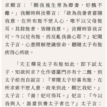
：「
，
求願言
願
我後生常為卿妻
好醜不
。」
：「
離
我爾時與汝要
言
欲為我妻者當隨
，
，
我意
在所布施不逆
人心
唯不以父母施
。
，
。」
耳
其餘施者
皆隨我
意
汝爾時答我言
。
，
？』
可
今以兒布施
而反亂我
善心耶
妃聞
，
，
太子言
心意開解便識宿命
聽隨太子布施
。
疾得心所欲
「
，
天王釋見太子
布施如此
即下試太
，
？
，
子
知
欲何求
化作婆
羅門亦
有
十二醜
到
：『
，
太子前而自說言
常
聞太子好喜布施
在
，
，
。』
所求索不逆人意
故來
到此
願乞我妃
：『
！
。』
：『
太子言
善
妃可得耳
妃
言
今以
，
？』
：
我與人
誰當供養太子者
也
太子
言