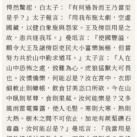
，
：『
愕然驚起
白
太
子
有何過
咎
而王乃當至
？』
：
『
，
是乎
太子報言
用我布施太劇
空虛
，
。
國藏
以健白象施與怨
家
王及傍臣用是之
，
。』
：『
，
故
恚共逐我耳
曼
坻
言
使國豐溢
，
願令大王及諸傍臣吏民大小
富樂無極
但當
。』
：『
努力共於山中
勤求
道耳
太
子言
人在
，
。
山中恐怖之處
致難為心
虎狼猛
獸大可畏
。
，
？
，
也
汝
慣
憍樂
何能忍是
汝在宮中
衣即
，
。
細軟止
則
幃帳
飲食甘美恣口所欲
今
在山
，
。
？
中臥
則
草蓐
食則果蓏
汝
何能
樂是
又多
，
。
、
風雨雷電霧露
使人毛竪
寒則大寒
熱
則
。
，
大熱
樹木之間不可依止
加地有蒺䔧礫
石
，
？』
：『
毒蟲
汝何能忍是
曼
坻言
我當用是