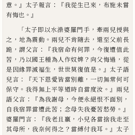
。』
：『
，
意
太子報言
我從生已來
布施未嘗
。』
有悔也
「
，
太子即以水澡婆羅門手
牽兩兒授與
，
。
，
之
地
為震動
兩兒不肯隨去
還至父前長
，
：『
，
跪
謂
父
言
我宿命有何罪
今復遭值此
，
？
，
苦
乃以國
王種為人作奴婢
向父悔過
從
，
。』
是因緣罪滅
福生
世世莫復
值
是
太子語
：『
，
兒言
天下恩
愛皆當別離
一切無常何可
。
。』
保守
我得無上
平等道時自當度汝
兩兒
：『
，
，
語父言
為我謝母
今便永絕恨不面別
；
。』
自我宿罪當遭此苦
念
母失我憂苦愁勞
：『
，
婆羅門言
我老且羸
小兒
各當捨我
走至
，
？
。』
其母所
我
奈何
得之
當縛
付我耳
太子