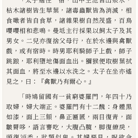
太子
適
住
一宿
山中空池皆
出
泉水
，
，
枯木諸樹
皆生華葉
諸毒蟲獸皆為消滅
相
，
，
食噉者皆
自食草
諸雜果樹自然茂盛
百鳥
。
嚶嚶相和
悲鳴
曼
坻
主
行採
果
以飼太子及其
。
，
男女
二兒亦復捨父母行
在於水邊與禽獸
，
。
，
戲
或有宿時
時男耶利騎師子上戲
師子
，
。
跳踉
耶利墮地傷面
血出
獼猴便取樹葉拭
，
。
其面
血
將至水邊以水
洗之
太子
在坐
亦遙
，
：『
。』
見
之
曰
禽獸乃有
爾
心
「
，
時鳩留國有一貧窮婆羅門
年
四十乃
，
。
：
取婦
婦大端正
婆羅門有十二醜
身體黑
，
，
，
，
如漆
面
上三
顀
鼻正匾㔸
兩目復青
面
，
，
，
，
皺脣哆
語
言謇吃
大腹
凸臗
脚復
繚
戾
，
。
，
頭復
𩑔
禿
狀類似鬼
其婦惡見
呪欲令