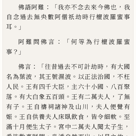
：「
，
佛語阿難
我亦不念去
來今佛也
我
自念過去無央數阿僧祇劫
時
行檀波羅蜜事
。」
耳
：「
阿難問佛言
何等為行檀
波羅蜜
？」
事
：「
，
佛言
往昔過去不可計劫時
有
大國
，
。
，
名為葉波
其王
號
濕波
以
正
法治國
不枉
。
，
、
人民
王有四千大臣
主六十小國
八百
聚
。
。
，
落
有大白象五百頭
王有二萬夫人
了無
。
，
有子
王自禱祠諸神及山川
夫人便覺有
。
，
。
娠
王自供養夫人床臥飲食
皆令細軟
至
。
，
滿
十月
便生太子
宮中二萬夫人聞太子生