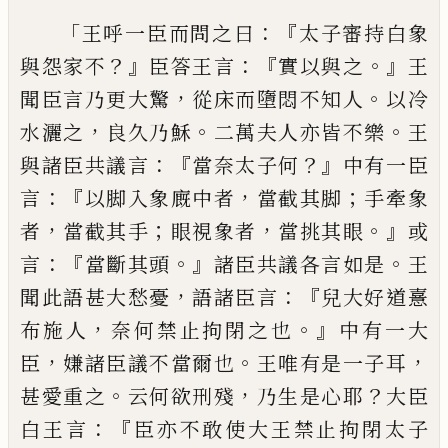
「
：『
王
呼一
臣
而問之
曰
太子審持
白象
？』
：『
。』
與怨家不
臣
答
王
言
實以與之
王
，
。
聞臣言乃更大驚
從床而墮悶不知人
以
冷
，
。
。
水灑之
良久乃穌
二萬夫人亦皆不樂
王
：『
？』
與諸臣共議言
當奈太子何
中有一臣
：
『
，
；
言
以脚入象廐中者
當截其脚
手牽象
，
；
，
。』
者
當截
其手
眼視象者
當挑其眼
或
：『
。』
。
言
當斷其頭
諸
臣共議各言如是
王
，
：『
聞
此
語甚大愁憂
語諸
臣言
兒大好道憙
，
。』
布施人
奈何禁止拘閉之
也
中有一大
，
。
，
臣
嫌諸臣議不當爾也
王唯有
是一子耳
。
，
？
甚愛重之
云
何欲刑殘
乃生是
心耶
大臣
：『
白王言
臣亦不敢使大王禁止拘
閉太子