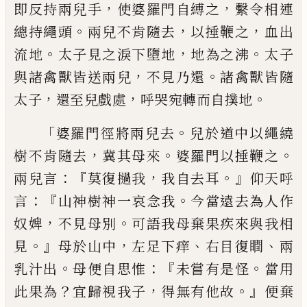
，
，
即反
持
兩兒手
使婆羅門自縛
之
繫令相連
。
，
，
總持繩頭
兩兒不肯隨去
以捶
鞭之
血出
。
，
。
流地
太子見之淚
下
墮地
地為之
沸
太子
，
。
與諸禽獸皆送兩兒
不見乃還
諸禽
獸皆隨
，
，
。
太子
還至
兒
戲處
呼哭
宛轉而自
撲
地
「
。
婆羅門
徑將
兩兒去
兒於道中以繩
繞
，
。
。
樹不肯隨去
冀其母來
婆羅門以捶鞭之
：『
，
。』
兩兒言
莫復撾我
我自去耳
仰天呼
：『
。
言
山神
樹神一哀念我
今當遠去為人作
，
。
奴婢
不見母
別
可語我母
棄
果
疾來與我相
。』
，
、
、
見
母於山
中
左足下痒
右目復瞤
兩
。
：『
。
乳汁出
母便自思
惟
未嘗有是怪
當用
？
，
。』
此果為
宜歸視我
子
得無有他故
便棄