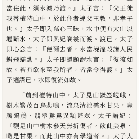
，
。』
：『
當住此
須水減乃渡
太子言
父
王徙
，
，
我著檀特山中
於此住者違父王教
非
孝子
。』
，
也
太子即入慈心三昧
水中便有大山
以
，
。
，
堰斷水
太子即與妃褰裳而渡
渡已
太子
：『
，
即心念言
便爾去者
水當澆灌殺諸人民
。』
：『
蜎
飛蠕動
太子即還顧謂水言
復流如
。
，
。』
故
若有欲來至我所者
皆當令得渡
太
，
。
子
適
語
已
水即復流如故
「
，
，
前到檀特山中
太子
見山嶔
崟
嵯峨
，
，
樹木繁茂百鳥悲鳴
流泉
清池美水甘果
鳧
、
。
：
鴈鵁鶄
翡翠鴛鴦異類甚
眾
太子語妃
『
，
、
觀是山中樹木參天無折傷者
飲此美泉
，
。』
噉是甘果
而
此
山中亦有學道者
太子入