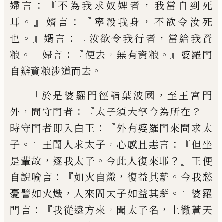
：『
，
婦言
不為我
求奴婢者
我當自
剄
死
。』
：『
，
耳
婿言
寧殺我身
不欲令汝死
。』
：『
，
也
婿言
汝欲令我行者
當給我
資
。』
：『
，
。』
粮
婦言
便去
無有資粮
婆羅門
。
自辦資
粮涉道而去
「
，
於是婆羅門
徑
詣葉波國
至王宮門
，
：『
？』
外
問
守門
者
太子須大拏今為所在
：『
時
守門者
即入白
王
外有婆羅門來問
求
太
。』
，
：『
子
王聞
人
求
太子
心
感
且恚
言
但坐
，
。
？』
是輩故
逐
我
太子
今此人復來耶
王便
：『
，
。
自說喻言
如
火自熾
復益其薪
今我愁
，
。』
憂譬如火熾
人來
問太子如益其薪
婆羅
：『
，
，
門言
我從遠
方
來
聞太子名
上徹蒼天