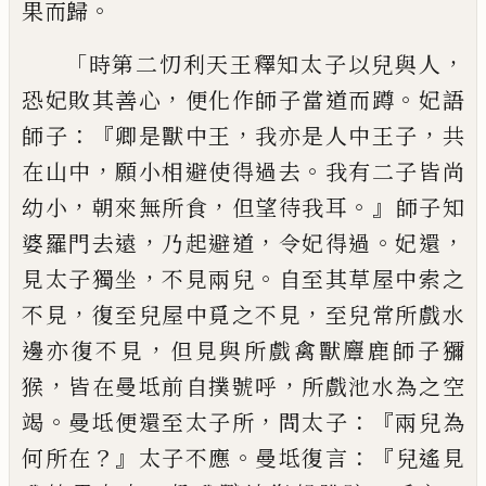
。
果
而
歸
「
，
時
第二忉利天
王釋知太子以兒與人
，
。
恐妃敗其善心
便化
作師子當道而蹲
妃語
：『
，
，
師子
卿是獸中王
我
亦
是人中王子
共
，
。
在山中
願小相避使得過
去
我有二子皆尚
，
，
。』
幼小
朝來無所
食
但望
待我耳
師子知
，
，
。
，
婆羅門去遠
乃起避道
令妃
得過
妃還
，
。
見太子獨坐
不見兩兒
自至其
草屋中索之
，
，
不見
復至兒屋中
覓
之不見
至兒常所戲水
，
邊亦復不見
但見
與
所
戲
禽獸麞鹿師子獼
，
，
猴
皆在
曼
坻前自撲號呼
所戲池水為之空
。
，
：『
竭
曼
坻便還至太子所
問太子
兩兒為
？』
。
：『
何所在
太子不應
曼
坻復
言
兒遙見