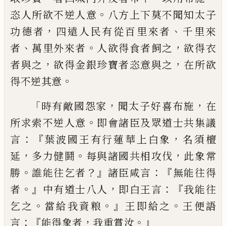
。
恣人
所
欲
不逆人意
八方上下莫不聞知太子
，
、
功德者
四遠人民有從百里來者
千里來
、
。
，
者
萬里外來者
人欲得食者
飼之
欲得衣
，
，
者
與
之
欲得金銀珍寶者恣意與之
在所欲
。
得不逆其意
「
，
，
時有敵國怨家
聞太子好喜布
施
在
。
所求索不逆人意
即會諸臣及眾道士
共集議
：『
，
言
葉波國王有行蓮華上白象
名
須
檀
，
。
，
延
多力健鬪
每與諸國共相攻伐
此象常
。
？』
：『
勝
誰能往乞者
諸臣咸言
無能往得
。』
，
：『
者
中
有道士八人
即白王言
我能往
。
。』
。
乞之
當給我
資粮
王即給之
王便語
：『
，
。』
言
能得象者
我重
賞汝