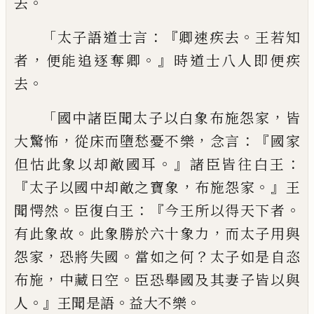
。
去
「
：『
。
太子語
道士
言
卿速
疾去
王若知
，
。』
者
便
能
追
逐奪卿
時
道士
八人
即便疾
。
去
「
，
國中諸
臣聞太子以
白
象布施怨家
皆
，
，
：『
大驚怖
從
床而墮愁憂不樂
念言
國家
。』
：
但怙此象以却
敵國耳
諸臣皆往白王
『
，
。』
太子以國中却敵之
寶
象
布施怨家
王
。
：『
。
聞愕然
臣復白王
今
王所以得天下者
。
，
有此象
故
此象勝於六
十象力
而太子用
與
，
。
？
怨家
恐將
失國
當
如
之何
太子如是自恣
，
。
布施
中藏日空
臣
恐
舉國及
其
妻子皆以與
。』
。
。
人
王聞
是
語
益
大不樂