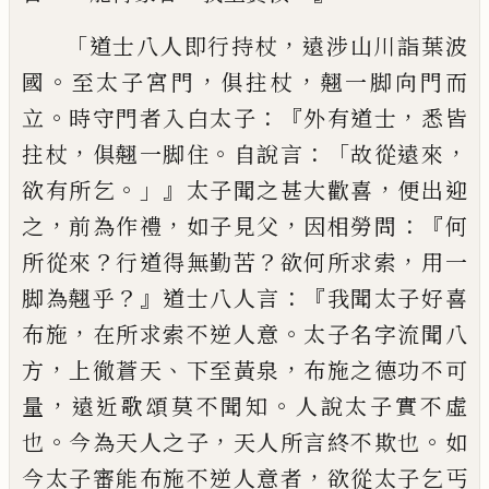
「
，
道士八人即行持杖
遠涉山川詣葉波
。
，
，
國
至太子宮門
俱
拄
杖
翹一脚向門而
。
：『
，
立
時守門者入白太子
外有道士
悉皆
，
。
：「
，
拄
杖
俱
翹一脚住
自說言
故從遠來
。」』
，
欲有所乞
太
子聞之甚大歡喜
便出迎
，
，
，
：『
之
前為作禮
如子
見父
因相勞問
何
？
？
，
所從來
行道得無勤苦
欲何所求索
用
一
？』
：
『
脚為
翹
乎
道士八人言
我聞太子好喜
，
。
布施
在所求索不逆人意
太
子名字流聞八
，
、
，
方
上徹蒼天
下至黃泉
布施
之
德功
不可
，
。
量
遠近歌
頌
莫不聞知
人說
太子實不
虛
。
，
。
也
今為天人之子
天人所言
終不欺也
如
，
今太子審
能
布施不逆人意者
欲從太子乞丐