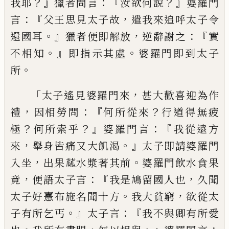
？』
：
『
？』
我耶
獵者問
言
汝欲何說
婆羅門
：『
，
言
父王思見太子故
遣
我來追呼太子令
。』
，
：『
還國耳
獵者便
即
解放
逆
辭謝之
實
。』
。
不相知
即
指示其處
婆羅門即
到太子
。
所
「
，
太子遙見婆羅門來
甚大歡喜迎
為作
，
：『
？
禮
因相勞問
何所從來
行道得無疲
？
？』
：『
極
何所索乎
婆羅門言
我從遠方
，
。』
來
舉身皆
痛又大飢渴
太子即請婆羅門
，
。
入坐
出果蓏
水漿著其前
婆羅門飲水食果
，
：『
，
竟
便語太子
言
我是鳩留國人也
久聞
。
，
太子好憙布施名
聞十方
我大貧窮
欲從太
。』
：『
子有所乞丐
太子
言
我不與卿有所愛