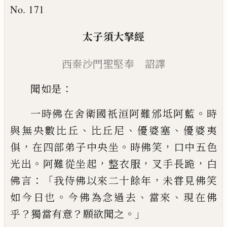
No. 171
太子須大拏
經
西秦沙門聖堅奉 詔譯
：
聞如是
。
一時佛在舍衛
國
祇洹阿難邠坻阿
藍
時
、
、
、
與無央數比丘
比丘尼
優婆塞
優婆夷
，
。
，
俱
在四部弟子中央坐
時佛
笑
口中五色
。
，
，
，
光出
阿難從
坐
起
整衣服
叉手長跪
白
：「
，
佛
言
我侍佛以來二十餘年
未甞見佛
笑
。
、
、
如
今日也
今佛為念過去
當來
現
在佛
？
？
。」
乎
獨
當有意
願欲聞之