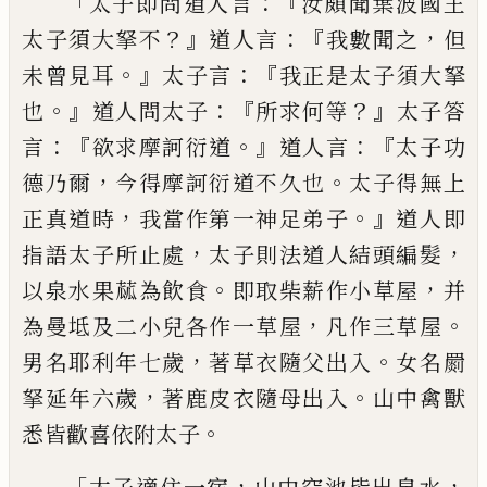
「
：『
太子即問道人言
汝
頗聞葉波國王
？』
：『
，
太子須
大拏不
道人言
我數聞之
但
。』
：『
未曾見耳
太
子言
我正是
太子
須大拏
。』
：
『
？』
也
道人問太
子
所求何等
太子答
：『
。』
：『
言
欲求摩訶衍
道
道人
言
太子功
，
。
德乃爾
今得摩訶衍
道
不久也
太子得無上
，
。』
正真道時
我當作第一神足弟
子
道人即
，
，
指語太子所止處
太子則法道
人結頭編髮
。
，
以泉水果蓏為飲食
即取柴薪
作小草屋
并
，
。
為
曼
坻及二小兒各作一草
屋
凡作三草屋
，
。
男名耶利年七歲
著草衣隨
父出入
女名罽
，
。
拏延年六歲
著鹿皮衣隨母
出入
山中禽獸
。
悉皆歡
喜
依附太子
「
，
，