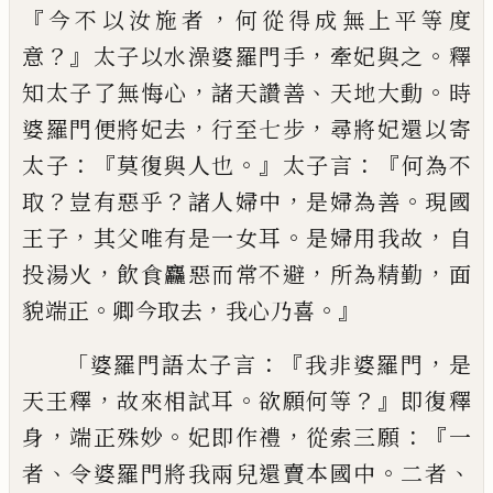
『
，
今不以汝施者
何從得成無上平等度
？』
，
。
意
太子以水澡婆羅門手
牽妃與之
釋
，
、
。
知太子
了無悔
心
諸天
讚善
天地大動
時
，
，
婆羅門
便將妃去
行至七步
尋將妃還以寄
：『
。』
：『
太子
莫
復與人也
太子言
何為不
？
？
，
。
取
豈有惡乎
諸人
婦中
是婦為善
現國
，
。
，
王子
其父唯有是一女
耳
是婦
用
我故
自
，
，
，
投湯
火
飲食麤惡而
常
不避
所為
精勤
面
。
，
。』
貌端正
卿今取去
我
心乃喜
「
：『
，
婆羅門語太子言
我非婆羅門
是
，
。
？』
天
王釋
故來相試耳
欲願何等
即復釋
，
。
，
：『
身
端正
殊妙
妃即作禮
從索三願
一
、
。
、
者
令婆羅門
將我兩兒還賣本國中
二者