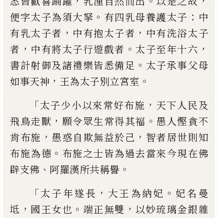
，
。
，
悉皆歡喜踊躍
乳湩自然
而
出
以是之故
。
：
便字太子為須大拏
有四乳母養護太子
中
，
，
有乳太子者
中有抱太子者
中有洗浴太子
，
。
，
者
中有將太子行遊戲者
太子至年十六
。
書計射御及諸禮樂皆悉備
足
太子承事父
母
，
。
如事天神
王為太子別立宮室
「
，
太子少小
以來常好布施
天下人民及
，
。
飛鳥走獸
願令
眾生常得其福
愚人慳貪不
，
，
肯布施
愚惑自
欺無益於己
智者居世則知
。
布施為德
布施
之士皆為過去當來今現在佛
、
。
辟支佛
阿
羅
漢所共稱譽
「
，
。
太子年遂長
大王
為
納妃
妃
名
曼
，
。
，
坻
國王女也
端正無雙
以妙琉璃金
銀雜