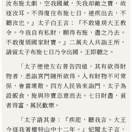
，
，
，
汝
布
施太劇
空我國藏
失我却敵之寶
故
。
，
，
逐汝耳
不得復住布施七日
速
疾出去
不
。』
：『
聽汝也
太
子白王言
不敢違戾大王教
。
，
，
。
令
今我自有私
財
願得布施
盡之乃去
。』
，
不敢復煩國家財寶
二萬夫人共詣王所
。
。
請留太子布施七日乃
令出國
王即聽之
「
，
太子便使左右普告四遠
其有欲得財
，
。
物者
悉詣宮門隨所欲得
人有
財物不可常
，
。
，
保
會當壞散
四
方
人民皆來詣
門
太子為
，
。
，
設飯食
施與珍寶恣意而去
七
日財盡
貧
，
。
者得富
萬民
歡樂
「
：『
，
。
太子語其妻
疾起
聽我言
大王
。』
，
今逐我著檀
特山中十二年
妃聞太子言