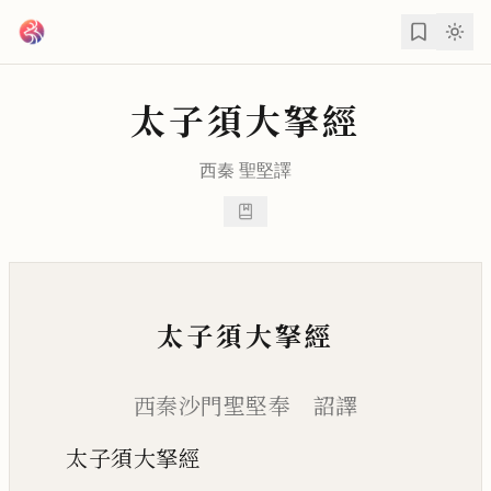
跳到主要內容
太子須大拏經
西秦
聖堅
譯
太子須大拏經
西秦沙門聖堅奉 詔譯
太子須大拏經