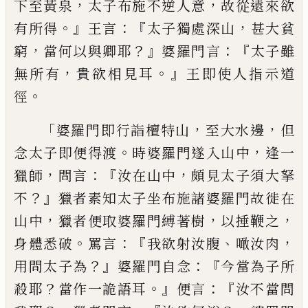
，
，
下至黃泉
太子布施不
逆人意
故從遠來欲
。』
：『
，
有所得
王言
太子獨
處深山
甚大貧
，
？』
：『
窮
當何以與
卿
耶
婆羅門
言
太子雖
，
。』
無所有
貴欲相見耳
王即使人指
示道
。
徑
「
，
，
婆羅門即行詣檀特山
至大水邊
但
。
，
念太子即便得渡
時婆羅門遂入山中
逢
一
，
：『
，
獵師
問言
汝在山中
頗見太子須大拏
？』
不
獵者素知太子坐布施諸婆羅門故徙在
，
，
，
山中
獵者便取婆羅門縛著樹
以捶鞭之
。
：『
、
，
身
體悉破
罵言
我欲射汝腹
噉汝肉
？』
：『
用
問太
子為
婆羅門自念
今當為子所
？
。』
：『
殺耶
當作
一詭語耳
便言
汝不當問