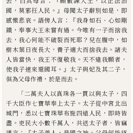
，
：『
，
去
白
其母言
願數諫大王
以
正
法治
，
。』
，
國
莫邪
抂
人民
母聞太子辭別如是
即
。
：『
、
感憿
悲哀
語
傍人言
我身如石
心如剛
，
。
鐵
奉事大王未嘗
有過
今唯有一子而捨我
，
？
，
去
我心何能不破
裂
而
死耶
兒在腹中
如
，
。
樹木葉日夜長大
養子適大而捨我去
諸夫
，
。
，
人皆當快
我王不
復敬我
天不違我願
者
。』
，
使
我
子速
來
還
國耳
太子與妃及其二子
，
。
俱為父母作禮
於
是而去
「
，
二萬夫人以真珠各一貫以與太子
四
。
千大
臣作七寶
華
奉上太子
太子從中宮北出
，
，
城
門
悉以七寶珠華布施四遠
人民
即時皆
。
，
，
盡
吏民
大小數千萬人
共
送太子者
皆竊
：『
，
。
議言
太子善人
是國之神
父母何能逐