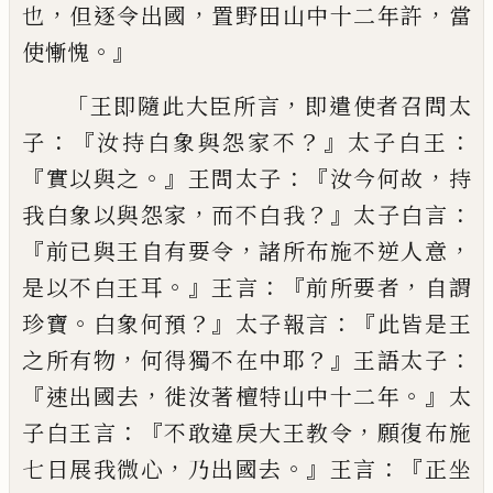
，
，
，
也
但逐令出國
置
野田山中十二年
許
當
。』
使慚愧
「
，
王即隨此大臣所言
即遣使者
召問太
：『
？』
：
子
汝持白象與怨家不
太子白王
『
。』
：『
，
實
以與之
王問太子
汝
今
何故
持
，
？』
：
我白象以
與怨家
而不白我
太子白言
『
，
，
前已與王自有
要令
諸所布施不逆人意
。』
：『
，
是以不白王耳
王
言
前所要者
自謂
。
？』
：
『
珍寶
白象何預
太子報言
此皆是王
，
？』
：
之所有物
何得獨不在中耶
王語
太子
『
，
。』
速
出國去
徙汝著檀特山中十二年
太
：『
，
子白王言
不敢違戾大王教令
願復布施
，
。』
：『
七日展我微心
乃出國去
王言
正坐