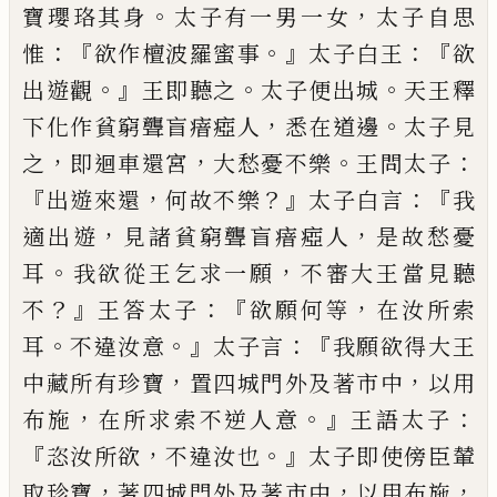
。
，
寶瓔珞其身
太子有一男一女
太子自
思
：『
。』
：『
惟
欲
作
檀波羅蜜事
太子
白
王
欲
。』
。
。
出
遊觀
王即聽之
太子便出城
天王釋
，
。
下化
作貧窮聾盲瘖瘂
人
悉在道邊
太子見
，
，
。
：
之
即迴車還宮
大愁憂不樂
王問太子
『
，
？』
：『
出遊
來還
何故不樂
太子
白
言
我
，
，
適出遊
見諸
貧窮聾盲瘖瘂人
是故愁憂
。
，
耳
我欲從王乞
求一願
不審大王當見聽
？』
：『
，
不
王答太子
欲
願何等
在汝所索
。
。』
：『
耳
不違汝意
太子言
我
願欲得大王
，
，
中藏所有珍寶
置四城門外及著
市中
以用
，
。』
：
布施
在所求索不逆人意
王語太
子
『
，
。』
恣汝所欲
不違汝也
太子即使傍臣輦
，
，
，
取
珍寶
著四城門外及著市中
以用布施