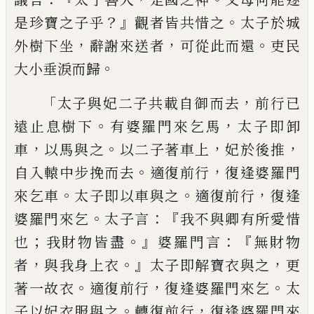
？』
。
是珍
寶之子乎
觀者皆共惜之
太子於城
，
，
。
外樹下
坐
辭謝來送者
可從此而還
吏民
。
大小垂
淚而歸
「
，
太子與妃二子共載自御而去
前行
已
。
，
遠止息樹下
有
婆羅門來乞馬
太子即
卸
，
。
，
，
車
以馬與之
以二子著車上
妃於後推
。
，
自
入
轅中步挽而去
適復前行
復逢婆羅門
。
。
，
來乞車
太子即以車與之
適復前行
復
逢
。
：『
婆羅門來乞
太子言
我不與卿有所愛惜
；
。』
：『
也
我財物皆盡
婆羅門言
無財物
，
。』
，
者
與我
身上衣
太子即解寶衣與之
更
。
，
。
著一故衣
適復前行
復逢婆羅門來乞
太
。
，
子以妃衣服
與之
轉復前行
復逢婆羅門來