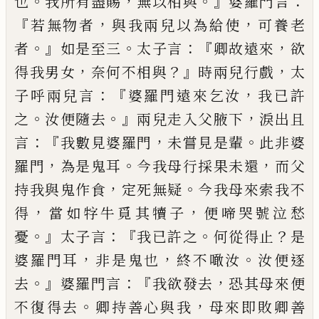
。
，
。』
：
也
我所有盡賜
無以相
與
婆羅門言
『
，
，
若無
物
者
與我兩兒以為給
使
可養老
。』
。
：『
，
者
如是至三
太子言
卿故遠來
欲
，
？』
，
得我男女
奈何
不
相與
時兩兒行戲
太
：『
，
子呼
兩
兒言
婆羅門
遠來乞汝
我
已
許
。
。』
，
之
汝便隨去
兩兒走入父腋下
淚出且
：
『
，
。
言
我數見婆羅門
未嘗見是輩
此非婆
，
。
，
羅門
為
是鬼耳
今我母行採果未還
而父
，
。
持我
與鬼作食
定死無疑
今我母來索我不
，
，
得
當
如
牸
牛
覓
其犢子
便啼哭號泣愁
。』
：『
。
？
憂
太子
言
我
已
許之
何從得止
是
，
，
。
婆羅門耳
非是
鬼也
終不噉汝
汝便
逐
。』
：『
，
去
婆羅門言
我
欲發去
恐其母來便
。
，
不復得去
卿持善心與
我
母來即敗卿善