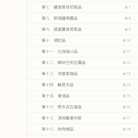
第七 薩伽質塔尼耶品
卷 7
第八 那伽薩瑪羅品
卷 8
第九 提蜜羅普毘耶品
卷 9
第十 須陀品
卷 10
第十一 比伽達以品
卷 11
第十二 摩訶巴利瓦羅品
卷 12
第十三 世雷耶迦品
卷 13
第十四 輸毘多品
卷 14
第十五 奢達品
卷 15
第十六 槃多吉瓦迦品
卷 16
第十七 須波離奢利耶
卷 17
第十八 拘物頭品
卷 18