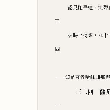
，
認見距吾遠
笑聲
三
，
彼時吾得想
九十
四
——
如是尊者哈薩伽那
三二四 薩
一