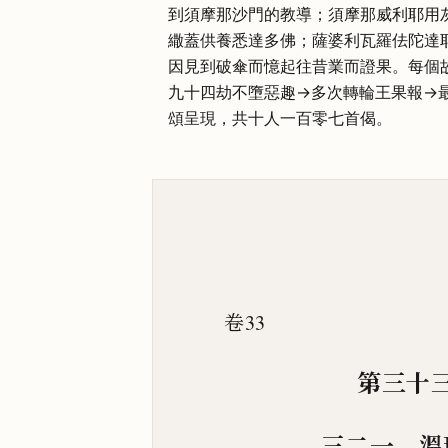
到須摩那沙門的教導；須摩那威利耶用
繖蓋供養悉達多佛；薩婆利瓦羅佉陀達
因見到破傘而憶起往昔業而證果。每個
九十四劫不墮惡趣→多次轉輪王果報→
頌呈現，共十人一百零七首偈。
卷33
第三十
三二一 溫