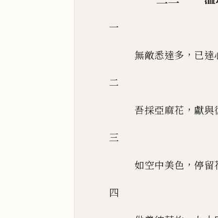
一
，
無敵悉達多
已達
二
，
吾採亞麻花
獻與
三
，
如空中美色
停留
四