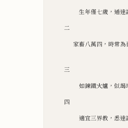
，
生年僅七歲
通達
二
，
家畜八萬四
時常為
三
，
如鍊鐵火爐
似朅
四
，
適宜三界教
悉達