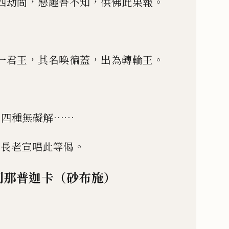
，
，
。
四劫間
惡趣吾不知
供佛此果報
，
，
。
一君王
其名喚徧蓋
出為轉輪王
……
四種無礙解
。
耶長老宣唱此等偈
利那普迦卡（砂布施）