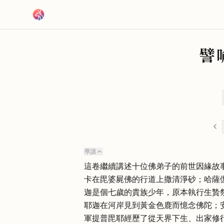
跳到主要內容
譬
導讀
這卷繼續講述十位佛弟子的前世因緣故
卡在毘婆屍佛的行道上撒清淨砂；哈薩
迦是個七歲的貴族少年，原本執行生贄
耶迦在河岸見到黃金色鹿而憶念佛陀；
軍提普毘耶經歷了從天界下生、出家修