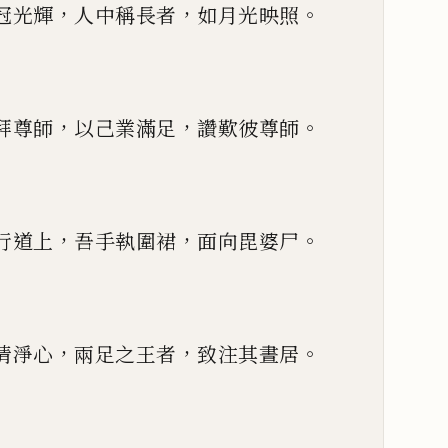
，
，
。
冠光輝
人中稱長者
如月光映照
，
，
。
拜尊師
以己業滿足
讚歎彼尊師
，
，
。
行道上
吾手執圍裙
面向毘婆尸
，
，
。
清淨心
兩足之王者
致注其晝居