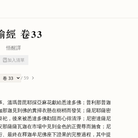
喻經
卷33
悟醒
譯
加入清單
/
59
事。溫瑪普毘耶採亞麻花獻給悉達多佛；普利那普迦
伽那迦見到佛的糞掃衣懸在樹梢而發笑；薩尼耶薩密
祭祀，後來被悉達多佛勸阻而心得清淨；尼密達薩尼
安那薩薩瓦迦在市場中見到金色的正覺尊而施食；尼
行、最終在釋迦牟尼佛座下證果的完整過程，其中提