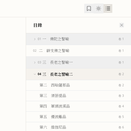
目錄
一 佛陀之譬喻
01
卷 1
二 辟支佛之譬喻
02
卷 1
三 長老之譬喻一
03
卷 1
三 長老之譬喻二
04
卷 2
第二 西哈薩那品
卷 2
第三 須菩提品
卷 3
第四 軍頭波漠品
卷 4
第五 優波離品
卷 5
第六 維伽尼品
卷 6