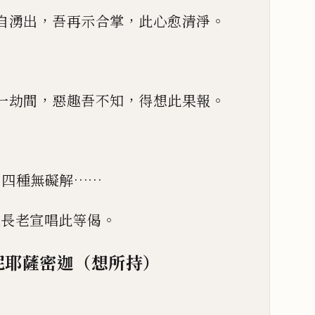
，
，
。
自湧出
吾再示合掌
此心愈清淨
，
，
。
一劫間
惡趣吾不知
得想此果報
……
四種無礙解
。
迦長老宣唱此等偈
尼耶薩密迦（想所持）