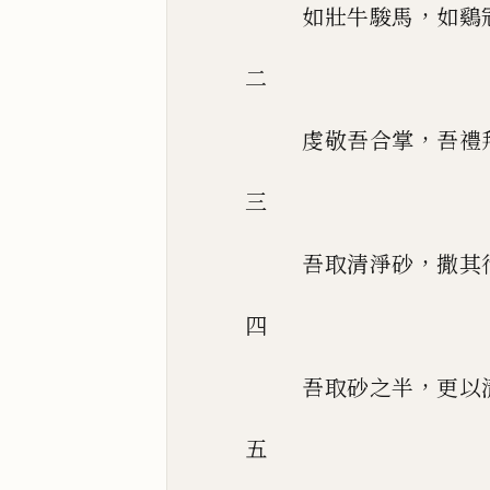
，
如壯牛駿馬
如鷄
二
，
虔敬吾合掌
吾禮
三
，
吾取清淨砂
撒其
四
，
吾取砂之半
更以
五