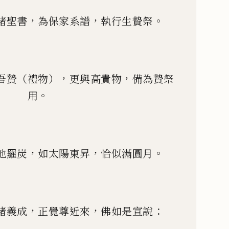
，
，
。
諸聖書
為保家系譜
執行生贄祭
，
，
吾贄（禮物）
更與高貴物
備為贄祭
。
用
，
，
。
地羅炭
如太陽東昇
恰似滿圓月
，
，
：
諸義成
正覺尊近來
佛如是宣說