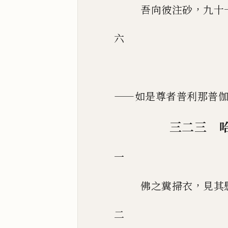
，
吾向彼注砂
九十
六
——
如是尊者普利那普
三二三 
一
，
佛之糞掃衣
見其
二