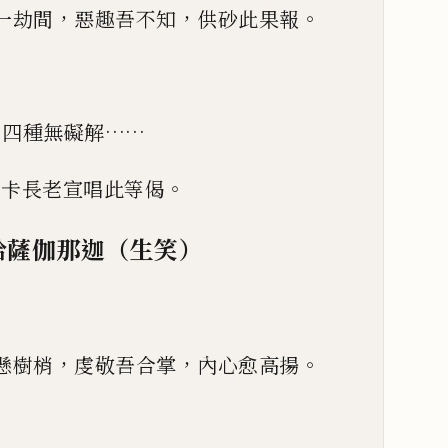
，
，
。
一劫間
惡趣吾不知
供砂此果報
……
四種無礙解
。
伽卡長老宣唱此等偈
哈薩伽那迦（生笑）
，
，
。
懸樹梢
虔敬吾合掌
內心愈高揚