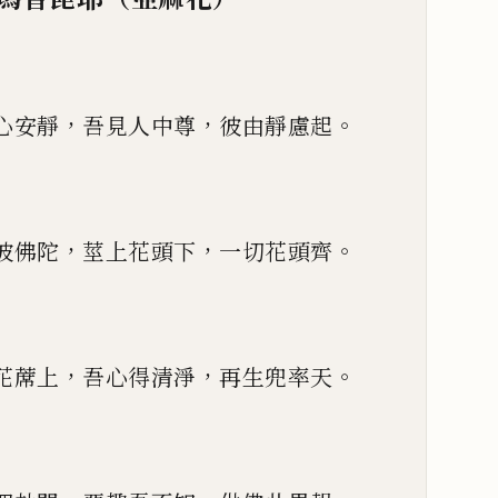
，
，
。
心安靜
吾見人中尊
彼由靜慮起
，
，
。
彼佛陀
莖上花頭下
一切花頭齊
，
，
。
花蓆上
吾心得清淨
再生兜率天