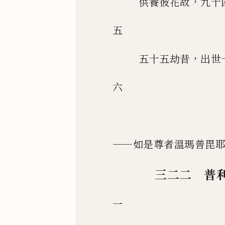
，
供養彼花故
九十
五
，
五十五劫昔
出世
六
——
如是尊者溫瑪普毘
三二二 普
一