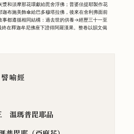
灰漿和須摩那花環獻給毘舍浮佛；普婆佉提耶製作花
耶迦布施美飾傘給巴多穆塔拉佛，後來在舍利弗面前
故事都遵循相同結構：過去世的供養→經歷三十一至
最終在釋迦牟尼佛座下證得阿羅漢果。整卷以韻文偈
譬喻經
三 溫瑪普毘耶品
瑪普毘耶（亞麻花）