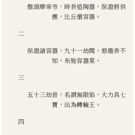
，
，
盤頭摩帝市
時吾造陶器
保證將供
，
。
應
比丘僧容器
二
，
，
保證諸容器
九十一劫間
惡趣吾不
，
。
知
布施容器果
三
，
，
五十三劫昔
名謂無限焰
大力具七
，
。
寶
出為轉輪王
四