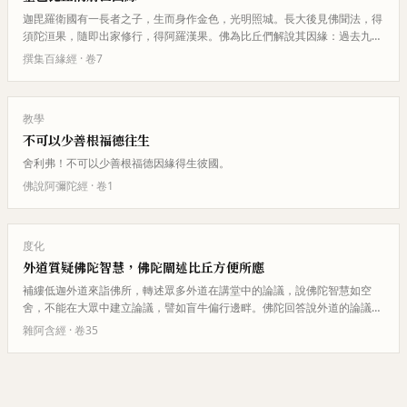
迦毘羅衛國有一長者之子，生而身作金色，光明照城。長大後見佛聞法，得
須陀洹果，隨即出家修行，得阿羅漢果。佛為比丘們解說其因緣：過去九十
一劫，毘婆屍佛時代，有人修補…
撰集百緣經
· 卷
7
教學
不可以少善根福德往生
舍利弗！不可以少善根福德因緣得生彼國。
佛說阿彌陀經
· 卷
1
度化
外道質疑佛陀智慧，佛陀闡述比丘方便所應
補縷低迦外道來詣佛所，轉述眾多外道在講堂中的論議，說佛陀智慧如空
舍，不能在大眾中建立論議，譬如盲牛偏行邊畔。佛陀回答說外道的論議如
小兒戲，但比丘有其方便所應。補…
雜阿含經
· 卷
35