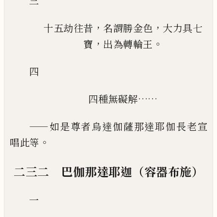
三
，
，
十五劫往昔
名謂勝金色
大力具七
，
。
寶
出為轉輪王
四
……
四種無礙解
——
如是尊者烏達伽薩那達耶伽長老宣
。
唱此等
二三二 巴伽那達耶迦（容器布施）
一