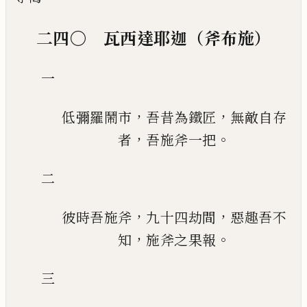
二四〇 瓦西達耶迦（斧布施）
一
，
，
低彌羅鬧市
吾昔為鐵匠
無敵自存
，
。
者
吾施斧一把
二
，
，
彼時吾施斧
九十四劫間
惡趣吾不
，
。
知
施斧之果報
三