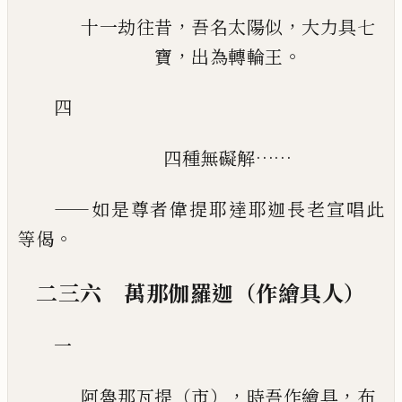
，
，
十一劫往昔
吾名太陽似
大力具七
，
。
寶
出為轉輪王
四
……
四種無礙解
——
如是尊者偉提耶達耶迦長老宣唱此
。
等偈
二三六 萬那伽羅迦（作繪具人）
一
，
，
阿魯那瓦提（市）
時吾作繪具
布