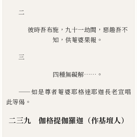
二
，
，
彼時吾布施
九十一劫間
惡趣吾不
，
。
知
供菴婆果報
三
……。
四種無礙解
——
如是尊者菴婆耶格達耶迦長老宣唱
。
此等偈
二三九 伽格提伽羅迦（作基壇人）