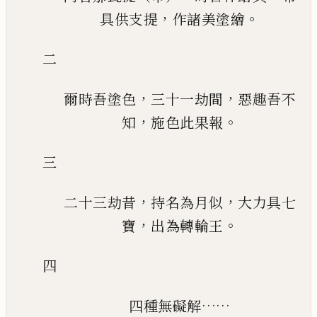
，
。
具供支提
作諸美塗繪
二
，
，
爾時吾塗色
三十一劫間
惡趣吾不
，
。
知
施色此果報
三
，
，
二十三劫昔
持名為月似
大力具七
，
。
寶
出為轉輪王
四
……
四種無礙解