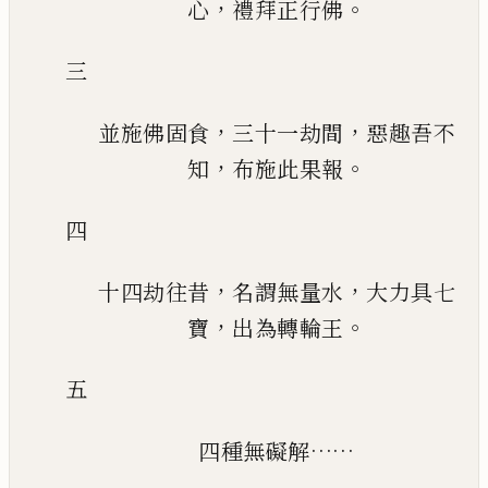
，
。
心
禮拜正行佛
三
，
，
並施佛固食
三十一劫間
惡趣吾不
，
。
知
布施此果報
四
，
，
十四劫往昔
名謂無量水
大力具七
，
。
寶
出為轉輪王
五
……
四種無礙解