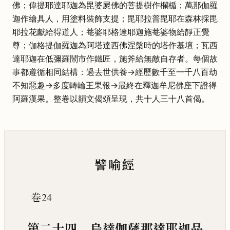
佛；偉提耶達耶迦為毘婆屍佛的菩提樹作欄楯；萬那伽羅
迦作繪具人，用塗料裝飾支提；毘耶拉普毘耶在森林採毘
耶拉花獻給得道人；菴婆耶格達耶迦施菴婆物給靜正覺
尊；伽格提伽羅迦為阿塔達西佛涅槃時的塔作基壇；瓦西
達耶迦在低彌羅鬧市作鐵匠，施斧給無敵自存者。每個故
事都遵循相同結構：過去世供養→經歷數千至一千八百劫
不知惡趣→多度轉輪王果報→最終在釋迦牟尼佛座下證得
阿羅漢果。整卷以韻文偈頌呈現，共十人三十八首偈。
譬喻經
卷24
第二十四 烏達伽薩那達耶迦品