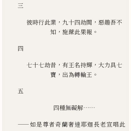
三
，
，
彼時行此業
九十四劫間
惡趣吾不
，
。
知
施蓆此果報
四
，
，
七十七劫昔
有王名持輝
大力具七
，
。
寶
出為轉輪王
五
……
四種無礙解
——
如是尊者奇蘭奢達耶迦長老宣唱此