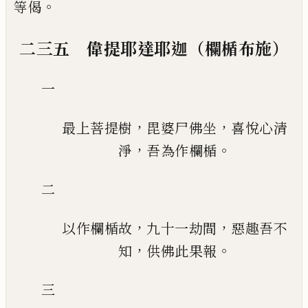
。
等偈
二三五 偉提耶達耶迦（欄楯布施）
一
，
，
最上菩提樹
毘婆尸佛坐
喜悅心清
，
。
淨
吾為作欄楯
二
，
，
以作欄楯故
九十一劫間
惡趣吾不
，
。
知
供佛此果報
三