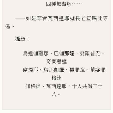
……
四種無礙解
——
如是尊者瓦西達耶迦長老宣唱此等
。
偈
：
攝頌
、
、
、
烏達伽薩那
巴伽那達
娑羅普毘
奇蘭奢達
、
、
、
偉提耶
萬那伽羅
毘耶拉
菴婆耶
格達
、
，
伽格提
瓦西達耶
十人共偈三十
。
八