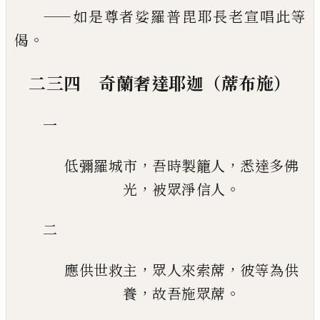
——
如是尊者娑羅普毘耶長老宣唱此等
。
偈
二三四 奇蘭奢達耶迦（蓆布施）
一
，
，
低彌羅城市
吾時製籠人
悉達多佛
，
。
光
被眾淨信人
二
，
，
應供世救主
眾人來索蓆
彼等為供
，
。
養
故吾施眾蓆