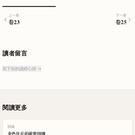
上一卷
下一卷
卷
23
卷
25
讀者留言
寫下你的讀經心得 →
閱讀更多
因緣
金色比丘的前世因緣