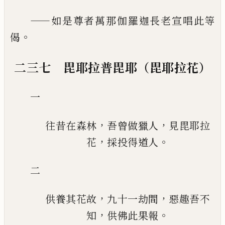
——
如是尊者萬那伽羅迦長老宣唱此等
。
偈
二三七 毘耶拉普毘耶（毘耶拉花）
一
，
，
往昔在森林
吾曾做獵人
見毘耶拉
，
。
花
採投得道人
二
，
，
供養其花故
九十一劫間
惡趣吾不
，
。
知
供佛此果報