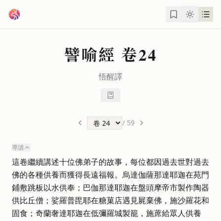
跳到主要內容
譬喻經
卷24
悟醒
譯
/
59
導讀
這卷繼續講述十位佛弟子的故事，每位都因過去世對過去
佛的各種供養而獲得長遠福報。烏達伽薩那達耶迦在苑門
鋪敷跳板以水供奉；巴伽那達耶迦在盤頭摩帝市製作陶器
供比丘僧；娑羅普毘耶在糖菓店遇見屍棄佛，施沙羅花和
固食；奇蘭奢達耶迦在低彌羅城製籠，施蓆給眾人供養