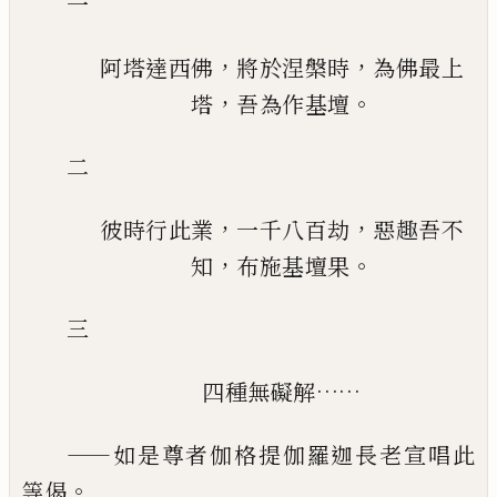
一
，
，
阿塔達西佛
將於涅槃時
為佛最上
，
。
塔
吾為作基壇
二
，
，
彼時行此業
一千八百劫
惡趣吾不
，
。
知
布施基壇果
三
……
四種無礙解
——
如是尊者伽格提伽羅迦長老宣唱此
。
等偈