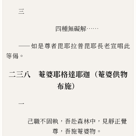
三
……
四種無礙解
——
如是尊者毘耶拉普毘耶長老宣唱此
。
等偈
二三八 菴婆耶格達耶迦（菴婆供物
布施）
一
，
，
己職不固執
吾赴森林中
見靜正覺
，
。
尊
吾施菴婆物