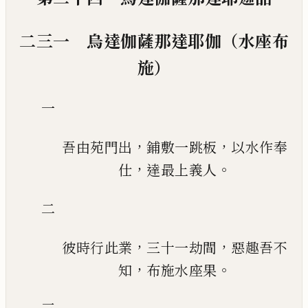
二三一 烏達伽薩那達耶伽（水座布
施）
一
，
，
吾由苑門出
鋪敷一跳板
以水作奉
，
。
仕
達最上義人
二
，
，
彼時行此業
三十一劫間
惡趣吾不
，
。
知
布施水座果