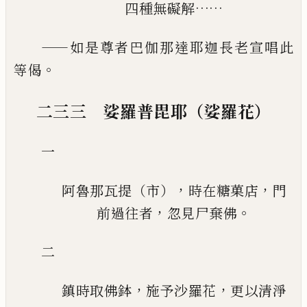
……
四種無礙解
——
如是尊者巴伽那達耶迦長老宣唱此
。
等偈
二三三 娑羅普毘耶（娑羅花）
一
，
，
阿魯那瓦提（市）
時在糖菓店
門
，
。
前過往者
忽見尸棄佛
二
，
，
鎮時取佛鉢
施予沙羅花
更以清淨