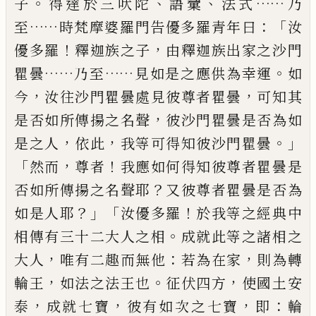
。
、
、
……
子
得達於三吠陀
語彙
法式
乃
……
：「
至
時梵摩婆羅門告優多羅青年曰
汝
！
，
優多羅
釋迦族之子
由釋迦族出家之沙
門
……
……
。
瞿曇
乃至
見如是之應供為幸運
如
，
，
今
汝往沙門瞿曇處見彼尊者瞿曇
可知其
，
是否如所傳揚之名聲
彼沙門瞿曇是否為如
，
，
。」
是之人
依此
我等可得知彼沙
門瞿曇
「
，
！
然而
尊者
我應如何得知彼尊者瞿曇是
？
否如所傳揚之名聲耶
又彼尊
者瞿曇是否為
？」「
！
如是人耶
汝優多羅
於我等之經典中
。
相傳有三十二大人之相
成
就此等之諸相之
，
：
，
大人
唯有二趣而無他
若為在家
則為轉
，
。
，
輪王
如法之法王也
征伏四方
使國土安
，
，
，
：
泰
成就七寶
彼有如次之七寶
即
輪