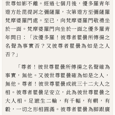
。
，
世尊如影不離
經過七個月後
優多羅
青年
，
遊方赴毘提訶之彌薩羅
次第遊方至彌薩羅
。
，
梵摩婆羅門處
至已
向梵摩婆羅
門敬禮坐
。
於一面
梵摩婆羅門向坐於一面之優多羅青
：「
！
年問曰
汝優多羅
彼尊者瞿
曇所傳揚之
？
名聲為事實否
又彼尊者瞿曇為如是之人
？」
否
「
！
尊者
彼世尊瞿曇所傳揚之名聲確為
，
。
，
事實
無他
又彼世尊瞿曇確為如是之
人
。
！
無他
尊者
彼世尊瞿曇成就三十二大人之
。
，
相
彼尊者瞿曇足安立
此為彼世
尊瞿曇之
。
，
，
，
大人相
足蹠生二輪
有千輻
有輞
有
，
。
轂
一切之形相圓滿
彼尊者瞿
曇為脚跟廣