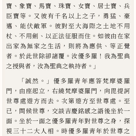
、
、
、
、
、
、
寶
象寶
馬寶
珠
寶
女寶
居士寶
兵
。
，
、
臣寶等
又彼有千名以上之子
勇猛
豪
、
。
邁
能伏敵軍
彼
對至大海際之土地不用
、
、
。
杖
不用劍
以正法征服而住
如彼由在家
，
、
出家為無家之生
活
則將為應供
等正覺
。
。
！
者
於此世除卻諸覆
汝優多羅
我為聖典
，
。」
之授與者
汝
為聖典之執持者
「
。」
誠然
優多羅青年應答梵摩婆羅
，
，
，
門
由座起立
右繞梵摩婆羅門
向毘提訶
。
。
世尊處遊方而去
次第遊方至世尊處
至
，
，
已
問候世尊
交談吉慶銘感之語後坐於
一
。
，
面
坐於一面之優多羅青年對世尊之身
探
。
視三十二大人相
時優多羅青年於世
尊之