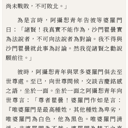
，
。」
尚未戰敗
不可敗北
，
為是言時
阿攝惒青年告彼等婆羅門
：「
！
，
曰
諸賢
我真實不能作為
沙門瞿曇實
，
。
為法說者
不可向法說者為對論
我不得與
。
沙門瞿曇就此事為討論
然我從諸賢之
勸說
。」
願前往
，
彼時
阿攝惒青年與眾多婆羅門俱去至
。
，
，
世尊處
至已
向世尊問候
交談吉慶
銘感
，
。
之語
坐於一面
坐於一面之阿攝惒青年向
：「
！
：
世尊言
尊者瞿曇
婆羅門作如是
言
『
，
，
唯婆羅門是最高種姓
其他種姓為卑劣
，
。
唯婆羅門為白色
他為黑色
唯婆
羅門清