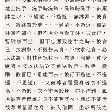
時
不發灌水咕嚕之音
不迴轉鉢
不置鉢
、
、
。
地上洗手
洗手時洗鉢
洗鉢時洗手
彼棄
、
、
、
。
鉢之水
不過遠
不過近
無淋漏
彼食
，
、
、
、
已
將鉢置於地上
不
過遠
不過近
彼對
、
。
，
鉢無不關心
但不過分長看守鉢
彼食已
，
。
暫默然而坐
但不
忘應致謝辭之時
彼食
，
、
、
。
已
致謝辭
不毀呰其食
不欲求他食
必
，
、
、
、
以法語
對其會
眾教示
教導
激勵
使令
。
、
、
歡喜
彼以法語對其會眾教示
教導
激
、
，
。
、
勵
歡喜已
離座而去
彼行不過速
不過
、
。
遲
不思遁行
又彼尊者瞿曇身著衣不過
、
、
，
，
高
不過低
衣不密著於身
亦不疏剝
風
。
過彼尊者瞿曇之身不能奪其衣
塵埃不能污
。
，
彼尊者瞿
曇之身
彼入僧園
坐於所設之