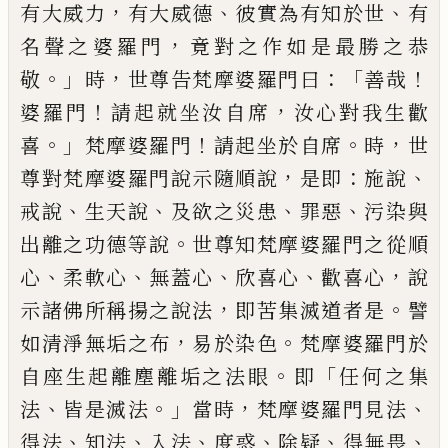
，
、
、
有大威力
有大威德
彼實為有知於
世
有
，
名聲之婆羅門
竟對之作如是最勝之恭
。」
，
：
「
！
敬
時
世尊告梵摩婆羅門曰
善哉
！
，
婆羅門
請起就坐汝自席
汝心對我生歡
。」
！
。
，
喜
梵摩婆羅門
請起坐於自席
時
世
，
：
、
尊對梵摩婆羅門說示隨順說
是即
施說
、
、
、
、
戒說
生天說
及欲之災患
罪
惡
污染與
。
出離之功德等說
世尊知梵摩婆羅門之從順
、
、
、
、
，
心
柔軟心
無蓋心
欣喜
心
歡喜心
說
，
。
示諸佛所稱揚之說法
即苦集滅道者是
譬
，
。
如清淨無垢之布
易於
染色
梵摩婆羅門於
。
「
自座生起離塵離垢之法眼
即
任何之集
、
。」
，
、
法
皆是滅法
當時
梵摩婆羅門見法
、
、
、
、
、
、
得法
知法
入法
度惑
除疑
得無畏