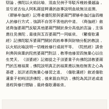
辯論，佛陀以火焰比喻、混血兒例子等駁斥種姓優越論，
並引述古仙人阿私羅提鞞邏的故事說明血統無法追溯。
《瞿哆牟伽經》記尊者優陀那與婆羅門瞿哆牟伽討論四種
人的修行方式，強調不自苦不害他的中道。《商伽經》敘
述商伽婆羅門反駁其他婆羅門關於身分高低的言論，主張
應往見佛陀，最後與五百婆羅門一同皈依。《鬱瘦歌邏
經》記佛陀駁斥婆羅門關於四姓奉事與財物分配的教說，
以火焰比喻說明一切種姓修行成就平等。《陀然經》講舍
利弗與病重的陀然婆羅門對話，教導他修習四無量心以往
生梵天。《須婆經》記都提之子須婆童子向佛陀請教婆羅
門的五種福業，佛陀說明真正的福業應以無怨無害之心為
基礎，並詳述四無量心修習之道。《傷歌邏經》敘述傷歌
邏童子初時誹謗佛陀，後來親自拜訪，佛陀為其詳述成道
過程與修行體驗，最終傷歌邏皈依。