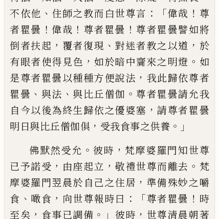
、
：「
！
不依他
住師之教而
白世尊言
偉哉
尊
！
！
！
者瞿曇
偉哉
尊者瞿曇
尊者瞿曇譬如將
，
、
，
倒者扶起
覆者復
現
對迷者教之以道
於
，
。
有眼者使得見色
如於暗中齎來之明燈
如
，
是尊者瞿曇以
種種方便說法
我此歸依尊者
、
、
。
瞿曇
與法
與比丘僧伽
尊者瞿曇請允我
，
自今以後
為終生歸依之優婆塞
請尊者瞿曇
，
。」
明日與比丘僧伽俱
受我食事之供養
。
，
佛默然受允
彼時
梵摩婆羅門知世尊
，
，
。
已予諾受
由座起立
敬禮世尊而離去
梵
，
摩婆羅門翌晨於自己之住居
準備殊妙之嚼
、
，
：「
！
食
噉食
向世尊報時曰
尊者瞿
曇
時
，
。」
，
至矣
食事已調備
彼時
世尊清晨朝著