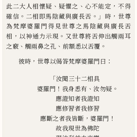
、
、
，
此二大人相懷疑
疑懼之
心不能定
不得
。
。」
，
確信
二相即馬陰藏與廣長舌
時
世尊
為梵摩婆羅門得見世尊之馬陰藏與廣長舌
，
。
相
以神通力示現
又世尊將舌伸出
觸兩耳
、
、
。
之竅
觸兩鼻之孔
前額悉以舌覆
，
：
彼時
世尊以偈答梵摩婆羅門曰
「
汝聞三十二相具
！
、
。
婆羅門
我身悉有
汝勿疑
應證知者我證知
應修習者我修習
，
！
應斷之者我皆斷
婆羅門
故我現世為佛陀