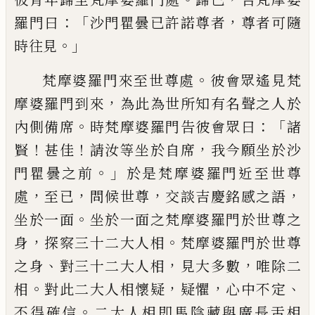
：「
，
羅門曰
沙門瞿曇已許諾尊者
尊者可隨
。」
時往見
。
梵摩婆羅門來至世尊處
彼會眾遙見梵
，
摩婆羅門到來
為此為世所知有名聲之
人於
。
：「
內側備席
時梵摩婆羅門告彼會眾曰
諸
！
！
，
賢
甚佳
請汝等坐於自席
我今願
坐於沙
。」
門瞿曇之前
於是梵摩婆羅門近至世尊
，
，
，
，
處
至已
問候世尊
交談吉慶銘
感之語
。
坐於一面
坐於一面之梵摩婆羅門於世尊之
，
。
身
探察三十二大人相
梵摩
婆羅門於世尊
、
，
，
之身
對三十二大人相
見大多數
唯除二
。
，
，
、
相
對此二大人相懷疑
疑懼
心中不定
。
不得確信
二大人相即馬陰藏與廣長舌相