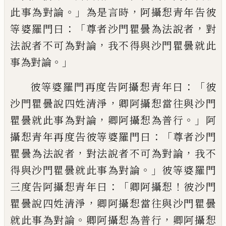
。」
，
此事為對論
為是言時
阿攝惒青年告彼
：「
，
等婆羅門曰
尊者沙門
瞿曇為法說者
對
，
法說者不可為對論
我不得與沙門瞿曇就此
。」
事為對論
：「
彼等婆羅門再度告阿攝惒青年曰
彼
，
沙門瞿曇說四姓清淨
卿阿攝惒當往與沙門
，
。」
瞿
曇就此事為對論
卿阿攝惒為普行
阿
：「
攝惒青年再度告彼等婆羅門曰
尊者沙門
，
，
瞿曇為法說者
對法說者不可為對論
我不
。」
得與沙門瞿曇就此事為對論
彼等婆羅
門
：「
！
三度告阿攝惒青年曰
卿阿攝惒
彼沙門
，
瞿曇說四姓清淨
卿阿攝惒當往與沙門
瞿曇
。
，
就此事為對論
卿阿攝惒為普行
卿阿攝惒