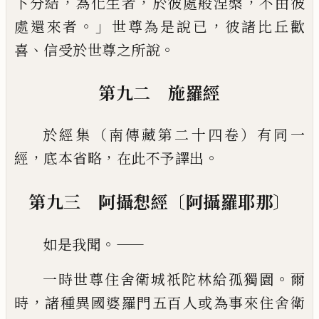
，
，
，
下分結
為化生者
於彼處般涅槃
不由彼
。」
，
處還來者
世尊為是說已
彼諸比丘
歡
、
。
喜
信受於世尊之所說
第九二 施羅經
於經集（南傳藏第二十四卷）有同一
，
，
。
經
底本省略
在此不予譯出
〔
〕
第九三 阿攝惒經
阿攝羅耶那
。——
如是我聞
。
一時世尊住舍衛城祇陀林給孤獨園
爾
，
時
諸種異國婆羅門五百人或為事來住
舍衛