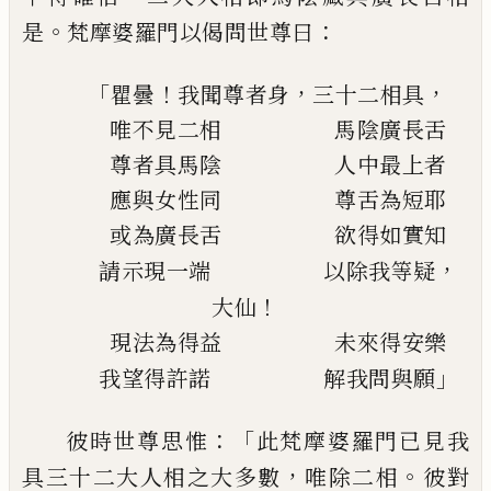
。
：
是
梵摩婆羅門以偈問
世尊曰
「
！
，
，
瞿曇
我聞尊者身
三十二相具
唯不見二相
馬陰廣長舌
尊者具馬陰
人中最上者
應與女性同
尊舌為短耶
或為廣長舌
欲得如實知
，
請示現一端
以除我等疑
！
大仙
現法為得益
未來得安樂
」
我望得許諾
解我問與願
：「
彼時世尊思惟
此梵摩婆羅門已見我
，
。
具三十二大人相之大多數
唯除二相
彼
對