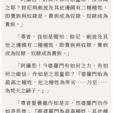
？
，
之耶
餘尼與劍波及其他邊國有二種種
姓
。
、
即貴族與奴隸是
貴族成為奴隸
奴隸成為
。」
貴族
「
，
：
、
尊者
我如是聞知
餘尼
劍波及其
，
。
他之邊國有二種種姓
即貴族與奴隸
貴
族
，
。」
成為奴隸
奴隸成為貴族
「
！
，
阿攝惒
今婆羅門有如何之力
有如
，
？『
何之確信
作如是之思量耶
婆羅門始
為
，
……
……
最高之種姓
他之種姓為卑劣
乃至
。』」
為梵天之嗣子
「
，
尊者瞿曇雖作如是言
然婆羅門仍作
：『
、
如是思惟
唯婆羅門為最高種姓
其他
種