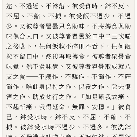
、
、
。
，
、
遠
不過近
不淋落
彼受食時
鉢不
反
、
、
。
，
不屈
不縮
不捩
彼受飯不過少
不過
。
，
多
又彼尊者瞿曇只食助味
不將摶
食與助
。
味俱含入口
又彼尊者瞿曇於口中二三次嚼
，
，
之後嚥下
任何飯粒不碎則不吞
下
任何飯
，
。
粒不留口中
然後再取摶食
彼尊者瞿曇食
，
。
味覺
然不貪味覺
又彼尊
者瞿曇取成就八
——
、
、
、
支之食
不戲作
不驕作
不飾作
不莊
、
、
、
飾作
唯此身保持之作
保養之作
除去傷
、
。『
、
害之作
助成梵行之作
如是斷我故痛
、
、
、
。』
不起新痛
我得延命
無罪
安穩
彼食
，
，
、
、
、
已
鉢受水時
鉢不反
不屈
不縮
不
。
、
。
捩
彼鉢受水時不過少
不過多
彼洗鉢
，
，
、