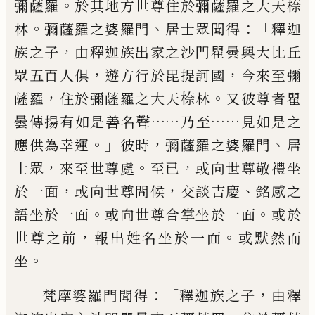
。
彌薩羅
於其地方世尊住於彌薩羅之大
天㮈
。
、
：「
林
彌薩羅之婆羅門
居士眾聞得
釋迦
，
族之子
由釋迦族出家之沙門瞿曇與
大比丘
，
，
眾五百人俱
遊方行於毘提訶國
今來至彌
，
。
薩羅
住於彌薩羅之大天㮈林
又彼尊者瞿
……
……
曇傳揚有如是善名聲
乃至
見如是之
。」
，
、
應供為幸運
彼時
彌薩羅
之婆羅門
居
，
。
，
士眾
來至世尊處
至已
或向世尊敬禮坐
，
，
、
於一面
或向世尊問候
交談吉慶
銘感之
。
。
語坐於一面
或向世尊合掌坐於一面
或於
，
。
世尊之前
報出姓名
坐於一面
或默然而
。
坐
：「
，
梵摩婆羅門聞得
釋迦族之子
由釋