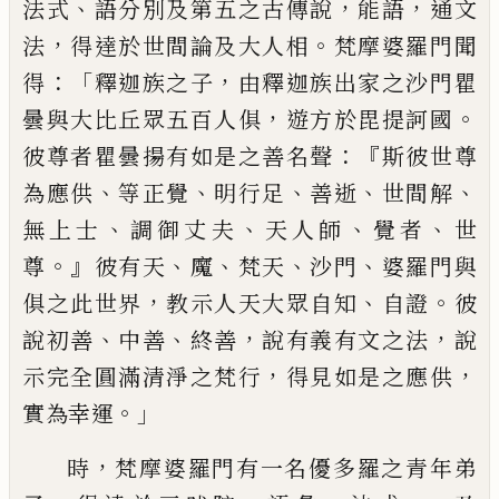
、
，
，
法式
語分別及第五之古傳說
能語
通文
，
。
法
得達於世間論及大人相
梵
摩婆羅門聞
：「
，
得
釋迦族之子
由釋迦族出家之沙門瞿
，
。
曇與大比丘眾五百人俱
遊方
於毘提訶國
：『
彼尊者瞿曇揚有如是之善名聲
斯彼世尊
、
、
、
、
、
為應供
等正覺
明行足
善逝
世間解
、
、
、
、
無上士
調御丈夫
天人師
覺者
世
。』
、
、
、
、
尊
彼有天
魔
梵天
沙門
婆羅門與
，
、
。
俱之此世界
教示人天大眾自知
自證
彼
、
、
，
，
說初善
中善
終善
說有義有文之法
說
，
，
示完全圓滿清淨之梵行
得見如是之應供
。」
實為幸運
，
時
梵摩婆羅門有一名優多羅之青年弟