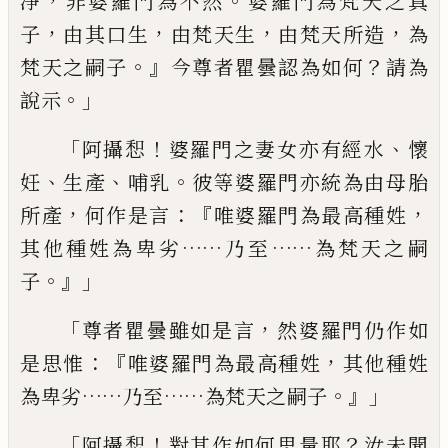
，
。
淨
非婆羅門為不然
婆羅門為梵天之真
，
，
，
，
子
由其口生
由梵天生
由梵天
所造
為
。』
？
梵天之嗣子
今尊者瞿曇認為如何
請為
。」
說示
「
！
、
阿攝惒
婆羅門之妻女亦有經水
懷
、
、
。
妊
生產
哺乳
彼等婆羅門亦統為由母
胎
，
：『
，
所產
何作是言
唯婆羅門為最高種姓
……
……
其他種姓為卑劣
乃至
為梵天
之嗣
。』」
子
「
，
尊者瞿曇雖如是言
然婆羅門仍作如
：『
，
是思惟
唯婆羅門為最高種姓
其他種
姓
……
……
。』」
為卑劣
乃至
為梵天之嗣子
「
！
？
阿攝惒
對其作如何思量耶
汝未聞