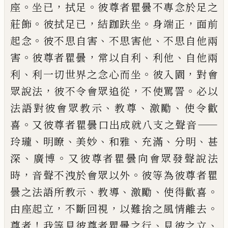
。
，
。
座
坐已
拭足
彼尊者瞿曇不專念於足之
。
，
。
，
莊飾
彼拭足已
結跏趺坐
身端正
面前
。
、
、
起念
彼不思自害
不思害他
不思自他兩
。
，
、
、
害
彼尊者瞿曇
常以自利
利他
自他兩
、
。
，
利
利一切世界之念心而坐
彼入園
對會
，
，
。
眾說法
彼不令會眾追從
不使罵詈
必以
、
、
、
法語對彼會眾教示
教尊
激勵
使令
歡
。
——
喜
又彼尊者瞿曇口出成就八支之聲音
、
、
、
、
、
、
玲瓏
明瞭
美妙
和雅
充滿
分
明
甚
、
。
深
廣博
又彼尊者瞿曇向會眾發聲說法
，
。
時
音聲不洩於會眾以外
彼等為
彼尊者瞿
、
、
、
。
曇之法語所教示
教導
激勵
使得歡喜
，
，
。
由座起立
不斷回視
以難捨
之風情離去
！
、
、
尊者
我等見彼尊者瞿曇之行
見彼之立