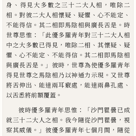
、
，
身
得見大多數之三十二大人相
唯除二
。
、
、
、
相
對彼二大人相懷疑
疑懼
心不
能定
。
。
不能得信
其二相即馬陰相與廣長舌是
時
：「
世尊思惟
此優多羅青年對三十
二大人相
，
、
、
中之大多數已得見
唯除二相
其懷疑
疑
、
、
。
懼
心不能定
不能得信
其
二相即馬陰相
。」
，
與廣長舌是
彼時
世尊為使優多羅青年
。
得見世尊之馬陰相乃以神通
力示現
又世尊
、
，
、
將舌伸出
能達兩耳竅處
能達兩鼻孔處
。
以舌悉將前額覆蓋
：「
彼時優多羅青年思惟
沙門瞿曇已成
。
，
就三十二大人之相
我今隨從沙門瞿曇
視
。」
，
察其威儀
彼優多羅青年七個月間
隨從