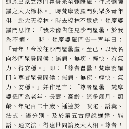
、
迦族出家之沙門瞿曇來至彌薩羅
住於彌
薩
。」
羅之大天㮈林
時梵摩婆羅門與眾多青年
，
。
，
俱
赴大天㮈林
時去㮈林不遠處
梵
摩婆
：「
，
羅門思惟
我未豫告往見沙門瞿曇
於我
。」
，
：
為不適
時
梵摩婆羅門告一青
年曰
「
！
，
，
青年
今汝往沙門瞿曇處
至已
以我名
：
、
、
、
向沙門瞿曇問候
無病
無疾
輕快
有氣
、
。」
：「
！
力
得安穩
即
尊者瞿曇
梵摩婆羅
：
、
、
、
門向尊者瞿曇問候
無病
無疾
輕快
氣
、
。」
：「
！
力
安穩
并作是言
尊者瞿曇
梵摩
、
、
、
、
婆羅門為老年
長壽
高齡
經多歲月
頹
、
、
、
、
齡
年紀百二十歲
通達於三吠陀
語彙
、
、
、
法式
語分別
及
於第五古傳說通達
能
、
、
。
！
語
通文法
得達世間論及大人相
尊者