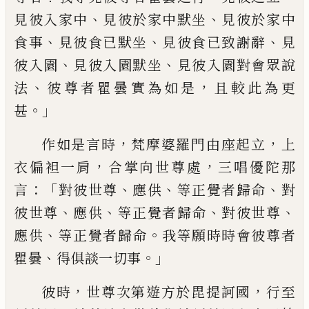
、
、
見彼入
家中
見彼於家
中默坐
見彼於家中
、
、
、
食事
見彼食已默坐
見彼食已致謝辭
見
、
、
彼入園
見彼入園
默坐
見彼入園對會眾說
、
，
法
彼尊者瞿曇實為如是
且較此為更
。」
甚
，
，
作如是言時
梵摩婆羅門由座起立
上
，
，
衣偏袒一肩
合掌向世尊處
三唱優陀
那
：「
、
、
、
言
對彼世尊
應供
等正覺者歸命
對
、
、
、
、
彼世尊
應供
等正覺者歸命
對彼世
尊
、
。
應供
等正覺者歸命
我等願時時會彼尊者
、
。」
瞿曇
得俱談一切事
，
，
彼時
世尊次第遊方於毘提訶國
行至