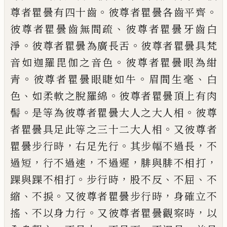
。
。
尊者瞿曇有四十齒
彼尊者瞿曇各齒平齊
、
彼
尊者瞿曇齒無間疏
彼尊者瞿曇牙齒白
。
。
淨
彼尊者瞿曇為廣長舌
彼尊者瞿曇具梵
。
音如迦羅毘伽之音色
彼尊者瞿曇眼為紺
。
。
、
青
彼尊者瞿曇眼睫如牛
眉間生毫
白
、
。
色
如柔軟之脫羅綿
彼尊者瞿曇頂上有肉
。
。
髻
是等為彼尊者瞿曇大人之大人相
彼尊
。
者瞿曇具足此等之三十二大人相
又彼尊者
，
。
，
瞿曇步行時
右足先行
其步幅不
過長
不
，
，
，
，
過短
行不過速
不過遲
腓
與腓不相打
。
，
、
、
踝與踝不相打
步行時
股
不反
不屈
不
、
。
，
縮
不捩
又彼尊者瞿曇步行時
身
確立不
、
。
，
搖
不以身力行
又
彼尊者瞿曇觀察時
以