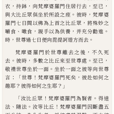
，
，
，
，
衣
持鉢
向梵摩婆羅門住居行去
至已
。
，
與大比丘眾俱坐於所設之座
彼時
梵摩婆
，
羅門七日間以佛為上首之比丘眾
將殊妙之
、
，
，
。
嚼食
噉食
親手以為供養
并充分勸進
，
。
時
世尊過七日便向毘提訶遊
方而去
，
梵摩婆羅門於世尊離去之後
不久死
。
，
。
，
去
彼時
多數之比丘來至世尊處
至已
。
敬禮世尊坐於一面
坐於一面之彼等向世尊
：「
！
，
言
世尊
梵摩婆羅門死矣
彼赴如何
之
？
？」
趣耶
彼得如何之生耶
「
！
。
汝比丘眾
梵摩婆羅門為賢者
得達
、
。
！
法
隨法
汝等比丘
梵摩婆羅門因斷盡
五