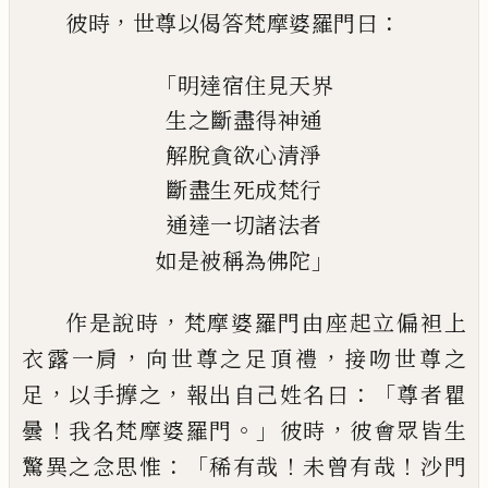
，
：
彼時
世尊以偈答梵摩婆羅門曰
「
明達宿住見天界
生之斷盡得神通
解脫貪欲心清淨
斷盡生死成梵行
通達一切諸法者
」
如是被稱為佛陀
，
作是說時
梵摩婆羅門由座起立偏袒上
，
，
衣露一肩
向世尊之足頂禮
接吻世尊
之
，
，
：「
足
以手擵之
報出自己姓名曰
尊者瞿
！
。」
，
曇
我名梵摩婆羅門
彼時
彼會眾
皆生
：「
！
！
驚異之念思惟
稀有哉
未曾有哉
沙門