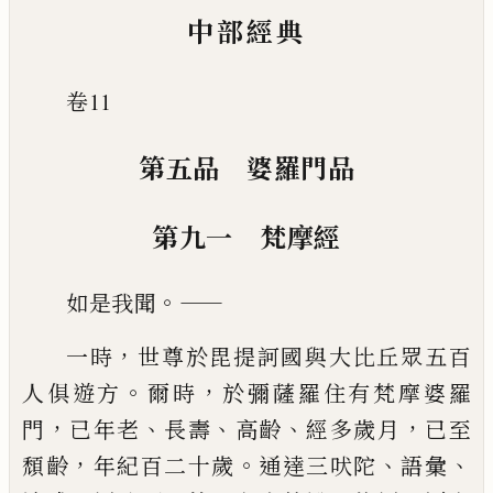
中部經典
卷11
第五品 婆羅門品
第九一 梵摩經
。——
如是我聞
，
一時
世尊於毘提訶國與大比丘眾五百
。
，
人俱遊方
爾時
於彌薩羅住有梵摩婆
羅
，
、
、
、
，
門
已年老
長壽
高齡
經多歲月
已至
，
。
、
、
頹齡
年紀百二十歲
通達三吠陀
語彙