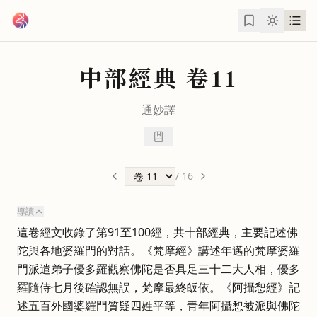
跳到主要內容
中部經典
卷11
通妙
譯
/
16
導讀
這卷經文收錄了第91至100經，共十部經典，主要記述佛
陀與各地婆羅門的對話。《梵摩經》講述年邁的梵摩婆羅
門派遣弟子優多羅觀察佛陀是否具足三十二大人相，優多
羅隨侍七月後確認無誤，梵摩最終皈依。《阿攝惒經》記
述五百外國婆羅門質疑四姓平等，青年阿攝惒被派與佛陀