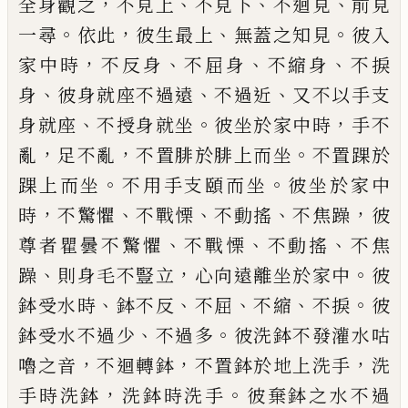
，
、
、
、
全身觀之
不見上
不見下
不迴見
前見
。
，
、
。
一尋
依此
彼
生最上
無蓋之知見
彼入
，
、
、
、
家中時
不反身
不屈身
不縮身
不捩
、
、
、
身
彼身就座
不過遠
不過近
又不以手支
、
。
，
身就座
不授身就坐
彼坐於家中時
手不
，
，
。
亂
足不
亂
不置腓於腓上而坐
不置踝於
。
。
踝上而坐
不用手支頤而坐
彼坐於家中
，
、
、
、
，
時
不
驚懼
不戰慄
不動搖
不焦躁
彼
、
、
、
尊者瞿曇不驚懼
不戰慄
不動搖
不焦
、
，
。
躁
則身毛不豎立
心向遠離坐於家中
彼
、
、
、
、
。
鉢受水時
鉢不反
不屈
不縮
不捩
彼
、
。
鉢受水不過少
不過多
彼洗鉢不發灌水咕
，
，
，
嚕之音
不迴轉鉢
不置鉢於地上洗手
洗
，
。
手時洗鉢
洗鉢時洗手
彼棄鉢之水不過