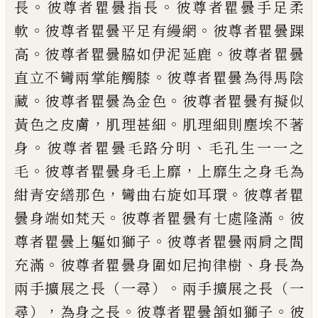
。
。
長
彼尊者瞿曇指長
彼尊者瞿曇手足柔
。
。
軟
彼尊者瞿曇平足有縵網
彼尊者瞿曇踝
。
。
高
彼尊者瞿曇脇如伊泥延鹿
彼尊者瞿曇
。
直立不彎兩掌能觸膝
彼
尊者瞿曇為得馬陰
。
。
藏
彼尊者瞿曇為金色
彼尊者瞿曇有擬似
，
。
黃色之皮膚
肌理甚
細
肌理細則塵埃不著
。
、
身
彼尊者瞿曇毛路分明
毛孔生一一之
。
，
毛
彼尊者瞿曇身
毛上靡
上靡生之身毛為
，
。
紺青安繕那色
彎曲右旋如耳環
彼尊者瞿
。
。
曇身端如梵天
彼尊者瞿曇
有七處隆滿
彼
。
尊者瞿曇上軀如獅子
彼尊者瞿曇兩肩之間
。
、
充滿
彼
尊者瞿曇身圍如尼拘律樹
身長為
。
兩手擴展之長（一尋）
兩手擴展之長（一
，
。
。
尋）
為身之長
彼尊者瞿曇頷如獅子
彼