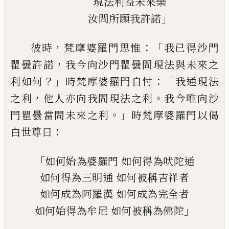
現法利益未來樂
」
汝問所願我許諾
，
：「
彼時
梵摩婆羅門思惟
我已得沙門
，
瞿曇許諾
我今向沙門瞿曇問現法與未來
之
？」
：「
利如何
時梵摩婆羅門自忖
我通現法
，
。
之利
他人亦向我問現法之利
我今唯向
沙
。」
門瞿曇當問未來之利
時梵摩婆羅門以偈
：
白世尊曰
「
如何始為婆羅門
如何得為吠陀通
如何得為三明通
如何被稱吉祥者
如何成為阿羅漢
如何成為完全者
」
如何始得為牟尼
如何被稱為佛陀