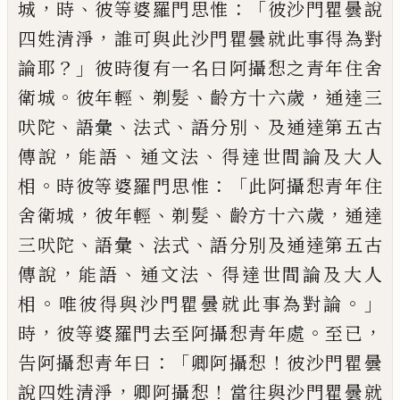
，
、
：「
城
時
彼等婆羅門思惟
彼沙門瞿曇說
，
四姓清淨
誰可與此沙門瞿曇就此事
得為對
？」
論耶
彼時復有一名曰阿攝惒之青年住舍
。
、
、
，
衛城
彼年輕
剃髮
齡方十六歲
通達三
、
、
、
、
吠陀
語彙
法式
語分別
及通達第五古
，
、
、
傳說
能語
通文法
得達世間
論及大人
。
：「
相
時彼等婆羅門思惟
此阿攝惒青年住
，
、
、
，
舍衛城
彼年輕
剃髮
齡方十
六歲
通達
、
、
、
三吠陀
語彙
法式
語分別及通達第五古
，
、
、
傳說
能語
通文法
得達
世間論及大人
。
。」
相
唯彼得與沙門瞿曇就此事為對論
，
。
，
時
彼等婆羅門去至阿攝惒青
年處
至已
：「
！
告阿攝惒青年曰
卿阿攝惒
彼沙門瞿曇
，
！
說四姓清淨
卿阿攝惒
當
往與沙門瞿曇就