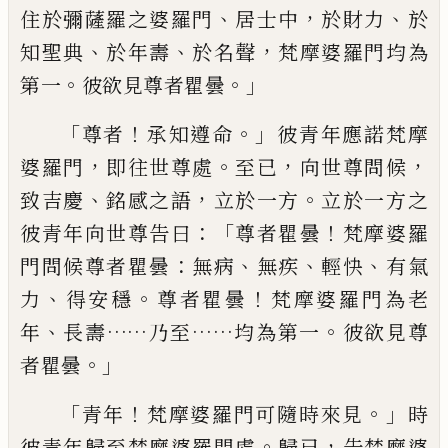
、
，
、
住於彌薩羅之婆
羅門
居士中
於財力
於
、
、
，
知聖典
於年壽
於名聲
梵摩婆羅門均為
。
。」
第一
彼欲
見尊者瞿曇
「
！
。」
尊者
承知遵命
彼青年應諾梵摩
，
。
，
，
婆羅門
即往世尊處
至已
向世尊問候
、
，
。
致吉慶
銘感之語
立於一方
立於一方之
：「
！
彼青年向世尊告曰
尊者瞿曇
梵摩婆
羅
：
、
、
、
門問候尊者瞿曇
無病
無疾
輕快
有氣
、
。
！
力
得安穩
尊者瞿曇
梵摩婆羅門
為老
、
……
……
。
年
長壽
乃至
均為第一
彼欲見尊
。」
者瞿曇
「
！
。」
青年
梵摩婆羅門可隨時來見
時
。
，
彼青年歸至梵摩婆羅門處
歸已
告梵摩
婆