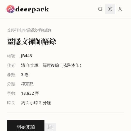
跳到主要內容
deerpark
首頁
/
禪宗部
/
靈隱文禪師語錄
靈隱文禪師語錄
經號
JB446
作者
清
印文
說
福度
復編（依駒本印）
卷數
3
卷
分類
禪宗部
字數
18,832
字
時長
約 2 小時 5 分鐘
開始閱讀