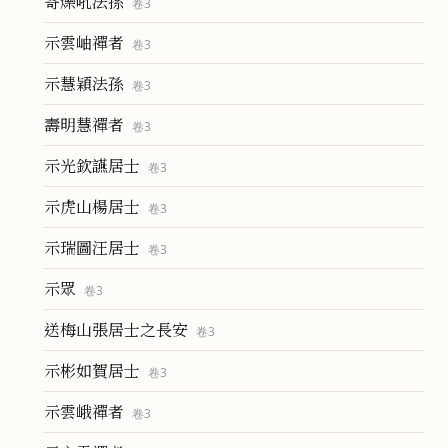
寄爍吼法孫
卷
3
示雲岫禪者
卷
3
示慧穎法孫
卷
3
壽明慧禪者
卷
3
示光欽讌居士
卷
3
示虎山楊居士
卷
3
示瑞圖汪居士
卷
3
示眾
卷
3
送梅山張居士之長安
卷
3
示彬如賀居士
卷
3
示雲峨禪者
卷
3