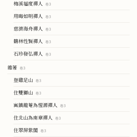
梅溪福度禪人
卷
3
用晦如明禪人
卷
3
慈濟海舟禪人
卷
3
鶴林性賢禪人
卷
3
石珍發弘禪人
卷
3
雜著
卷
3
登雞足山
卷
3
住雙獅山
卷
3
寓鎮龍菴為惺源禪人
卷
3
住北山為南章禪人
卷
3
住翠屏紫閣
卷
3