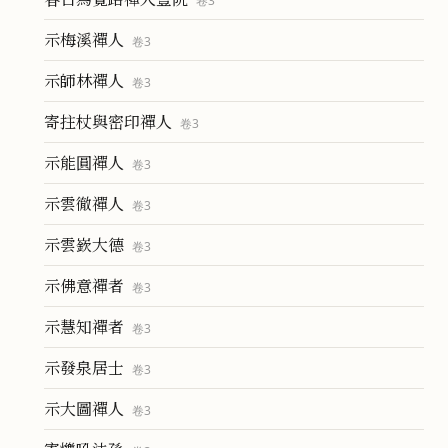
卷
3
示梅溪禪人
卷
3
示師林禪人
卷
3
寄拄杖與密印禪人
卷
3
示能圓禪人
卷
3
示雲徹禪人
卷
3
示雲嶔大德
卷
3
示佛意禪者
卷
3
示慧知禪者
卷
3
示發泉居士
卷
3
示大圖禪人
卷
3