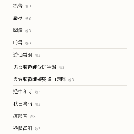
溪聲
卷
3
巖亭
卷
3
聞鐘
卷
3
吟雪
卷
3
遊仙雲洞
卷
3
與雲腹禪師分開字韻
卷
3
與雲腹禪師遊雙峰山雨歸
卷
3
遊中和寺
卷
3
秋日喜晴
卷
3
鎮龍菴
卷
3
遊閣霞洞
卷
3