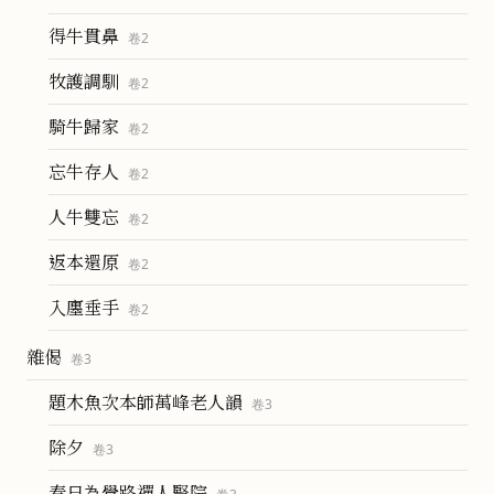
得牛貫鼻
卷
2
牧護調馴
卷
2
騎牛歸家
卷
2
忘牛存人
卷
2
人牛雙忘
卷
2
返本還原
卷
2
入廛垂手
卷
2
雜偈
卷
3
題木魚次本師萬峰老人韻
卷
3
除夕
卷
3
春日為覺路禪人豎院