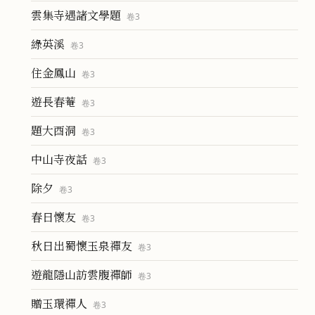
雲集寺遇諸文學題
卷
3
綠英溪
卷
3
住金鳳山
卷
3
遊長春菴
卷
3
題大酉洞
卷
3
中山寺夜話
卷
3
除夕
卷
3
春日懷友
卷
3
秋日出蜀懷玉泉禪友
卷
3
遊龍隱山訪雲腹禪師
卷
3
贈玉環禪人
卷
3