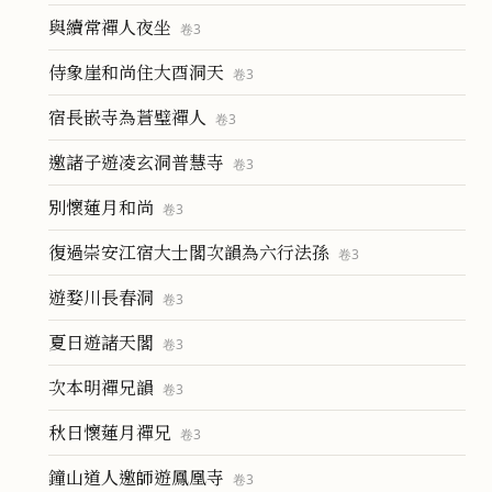
與續常禪人夜坐
卷
3
侍象崖和尚住大酉洞天
卷
3
宿長嵌寺為蒼璧禪人
卷
3
邀諸子遊凌玄洞普慧寺
卷
3
別懷蓮月和尚
卷
3
復過崇安江宿大士閣次韻為六行法孫
卷
3
遊婺川長春洞
卷
3
夏日遊諸天閣
卷
3
次本明禪兄韻
卷
3
秋日懷蓮月禪兄
卷
3
鐘山道人邀師遊鳳凰寺
卷
3