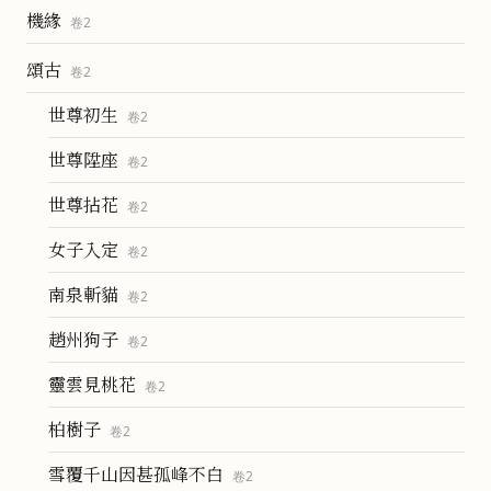
機緣
卷
2
頌古
卷
2
世尊初生
卷
2
世尊陞座
卷
2
世尊拈花
卷
2
女子入定
卷
2
南泉斬貓
卷
2
趙州狗子
卷
2
靈雲見桃花
卷
2
柏樹子
卷
2
雪覆千山因甚孤峰不白
卷
2