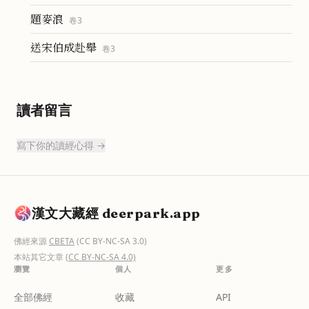
題麥浪
卷
3
送宋伯成赴舉
卷
3
讀者留言
寫下你的讀經心得 →
漢文大藏經 deerpark.app
佛經來源
CBETA
(CC BY-NC-SA 3.0)
本站其它文章
(CC BY-NC-SA 4.0)
瀏覽
個人
更多
全部佛經
收藏
API