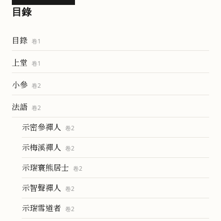
目錄
目錄
卷
1
上堂
卷
1
小參
卷
2
法語
卷
2
示密參禪人
卷
2
示梅溪禪人
卷
2
示瑞寰熊居士
卷
2
示智聲禪人
卷
2
示瑞雪道者
卷
2