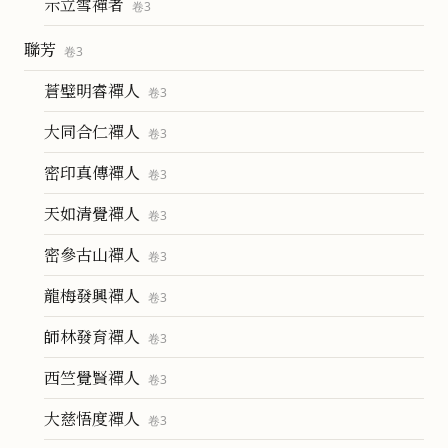
示立雪禪者
卷
3
聯芳
卷
3
蒼璧明睿禪人
卷
3
大同合仁禪人
卷
3
密印真傳禪人
卷
3
天如清覺禪人
卷
3
密參古山禪人
卷
3
龍梅發興禪人
卷
3
師林發育禪人
卷
3
西竺覺賢禪人
卷
3
大慈悟度禪人
卷
3