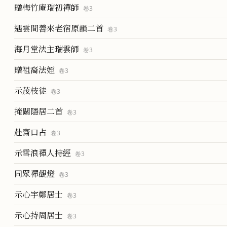
贈梅竹庵瑞初禪師
卷
3
遇雲間善來老宿原韻二首
卷
3
海月堂法主瑞雲師
卷
3
贈祖裔法姪
卷
3
示茂枝徒
卷
3
掩關隱居二首
卷
3
赴齋口占
卷
3
示雪浪禪人持經
卷
3
同眾禪觀燈
卷
3
示心宇鄭居士
卷
3
示心持周居士
卷
3