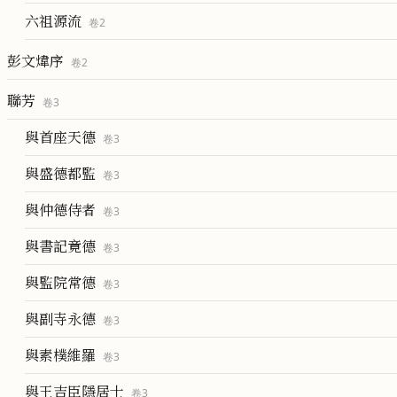
六祖源流
卷
2
彭文煒序
卷
2
聯芳
卷
3
與首座天德
卷
3
與盛德都監
卷
3
與仲德侍者
卷
3
與書記竟德
卷
3
與監院常德
卷
3
與副寺永德
卷
3
與素樸維羅
卷
3
與王吉臣隱居士
卷
3