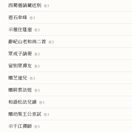
西蜀僧請藏送別
卷
3
遊石傘峰
卷
3
示僧住蓬崖
卷
3
辭屺山老和尚二首
卷
3
眾戒子請偈
卷
3
留別眾禪友
卷
3
贈芝崖兄
卷
3
贈耕雲法姪
卷
3
和語松法兄韻
卷
3
贈幼葵王公京試
卷
3
示千江禪師
卷
3