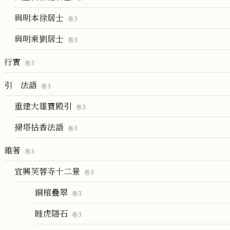
與明本徐居士
卷
3
與明乘劉居士
卷
3
行實
卷
3
引 法語
卷
3
重建大雄寶殿引
卷
3
掃塔拈香法語
卷
3
雜著
卷
3
宜興芙蓉寺十二景
卷
3
銅棺疊翠
卷
3
睡虎隱石
卷
3