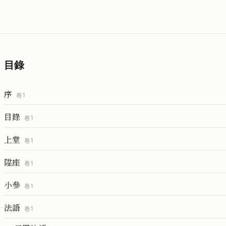
目錄
序
卷
1
目錄
卷
1
上堂
卷
1
陞座
卷
1
小參
卷
1
法語
卷
1