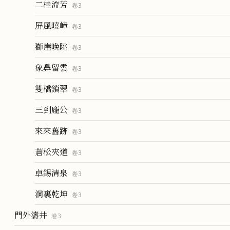
二桂流芳
卷
3
屏風曉嶂
卷
3
獅崖晚眺
卷
3
象鼻留雲
卷
3
雙橋鎖翠
卷
3
三到龐公
卷
3
來來舊跡
卷
3
蒼松夾道
卷
3
卓錫清泉
卷
3
洞裏乾坤
卷
3
門外濤井
卷
3