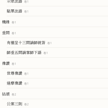
示眾法語
卷
1
貼單法語
卷
1
機緣
卷
1
垂問
卷
1
有僧呈十三問請師就答
卷
1
師垂五問請客師下語
卷
1
像讚
卷
1
世尊像讚
卷
1
達摩像讚
卷
1
拈頌
卷
2
公案三則
卷
2