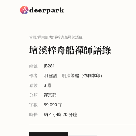
跳到主要內容
deerpark
首頁
/
禪宗部
/
壇溪梓舟船禪師語錄
壇溪梓舟船禪師語錄
經號
JB281
作者
明 船說
明法
等編（依駒本印）
卷數
3
卷
分類
禪宗部
字數
39,090
字
時長
約 4 小時 20 分鐘