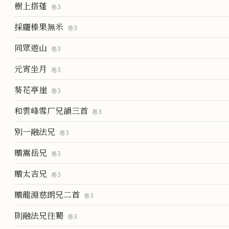
樹上搭蓬
卷
3
採龐榛果無米
卷
3
同眾遊山
卷
3
元宵坐月
卷
3
葵花亭崖
卷
3
和雲峰雪厂兄韻三首
卷
3
別一融法兄
卷
3
贈嵩岳兄
卷
3
贈太吉兄
卷
3
贈龍淵慈朗兄二首
卷
3
則融法兄往蜀
卷
3