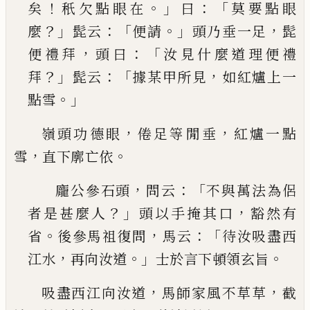
！
。」
：「
矣
秖
欠點眼在
曰
莫要點眼
？」
：「
。」
，
麼
髭云
便請
頭乃垂一足
髭
，
：「
便禮拜
頭曰
汝見什麼道理便禮
？」
：「
，
拜
髭云
據某
甲所見
如紅爐上一
。」
點雪
，
，
嶺頭功德眼
倦足等閒垂
紅爐一點
，
。
雪
直下廓亡依
，
：「
龐公參石頭
問云
不與萬法為侶
？」
，
者是甚麼人
頭
以手掩其口
豁然有
。
，
：「
省
後參馬祖復問
馬云
待汝
吸盡西
，
。」
。
江水
再向汝道
士於言下頓領玄旨
，
，
吸盡西江向汝道
馬師家風不草草
截