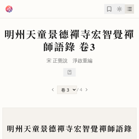
跳到主要內容
明州天童景德禪寺宏智覺禪
師語錄
卷3
宋
正覺
說
淨啟
重編
/
4
明州天童景德禪寺宏智覺禪師語錄