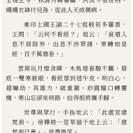
全提正令
秋清月轉霜輪
河淡斗垂夜柄
，
。
繩繩衣缽付兒孫
從此人天成藥病
，
東印土國王請二十七祖般若多羅齋
：「
？」
：「
王問
云何
不看經
祖云
貧道入
，
，
息不居陰界
出息不涉眾緣
常轉如是
，
。」
經
百千萬億卷
，
，
雲犀玩月燦含暉
木馬遊春駿不羈
眉
，
。
，
底一雙寒碧
眼
看經那到透牛皮
明白心
，
，
。
超曠劫
英雄力
破重圍
玅圓樞口轉靈
，
，
。
機
寒山忘卻來時路
拾得相將攜手
歸
，
：「
世尊與眾行
手指地云
此處宜建
。」
：「
梵剎
帝釋將一
莖草插于地上云
建
。」
。
梵剎已竟
世尊微笑