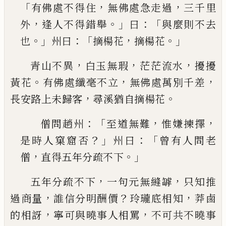
「
，
，
有佛處不得住
無佛處急走過
三千里
，
。」
：「
外
逢人不得錯舉
曰
與麼則不去
。」
：「
，
。」
也
州曰
摘楊花
摘楊花
，
，
，
青山不異
白玉無瑕
茫茫流水
擾擾
。
，
，
黃花
有佛處纖
毫不立
無佛處萬別千差
，
。
長安路上未歸客
尋溪猶
自摘楊花
：「
，
，
僧問趙州
至道無難
惟嫌揀擇
？」
：「
是時人窠窟否
州
曰
曾有人問老
，
。」
僧
直得五年分疏不下
，
，
五年分疏不下
一句元無縫罅
只知推
，
？
，
過商量
誰信
分明酬價
玲瓏底相知
莽鹵
，
，
的相訝
寧可與曉事人
相罵
不可共不曉事