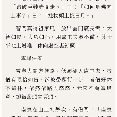
「
。」
：
「
踏破草鞋赤腳走
曰
如何是佛向
？」
：「
。」
上事
曰
拄杖頭上挑日月
，
。
智門真得祖家風
放出雲門廣長舌
大
，
，
，
智如愚
大巧
如拙
用盡工夫參不徹
莫于
，
。
平地上增堆
休向虛空
裏釘橛
雪峰住庵
，
，
雪老大開方便路
低頭卻入庵中去
者
，
。
僧有眼恰如
盲
卻被嵒頭行一步
者僧好休
，
，
不肯休
依然依路去
悠悠
元來不會雪峰
，
。
意
卻被嵒頭甕篢頭
，
：「
南泉在山上刈茅次
有僧問
南泉