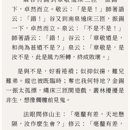
，
。
：「
！」
下
卓然而立
敬云
是是
師著語
：「
！」
，
云
錯
谷又到南泉遶床三匝
振
錫
，
。
：「
！」
一下
卓然而立
泉云
不是不是
：「
！」
：「
，
師著語云
錯
谷
云
章敬道是
？」
：「
，
和尚為甚道不是
泉云
章敬是
是
，
，
。」
汝
不是
此是風力所轉
終成敗壞
，
；
，
是與不是
好看裷䙡
似抑似揚
難兄
。
；
？
難弟
縱也彼既
臨時
奪也我何特地
金錫
，
，
一振太孤摽
繩床三匝閑
遊戲
叢林擾擾是
，
。
非生
想像髑髏前見鬼
：「
，
法眼問修山主
毫釐有差
天地懸
，
？」
：「
，
隔
汝作麼生會
修云
毫釐有差