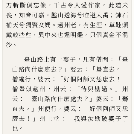
，
。
刀斬斷俱忘
像
千古令人愛作家
此道未
，
。
；
喪
知音可嘉
鑿山透海
兮唯遵大禹
鍊石
。
，
，
補天兮獨賢女媧
趙州老
有生涯
草鞋頭
，
，
戴較些些
異中來也還明鑑
只個真金不混
。
沙
，
：「
臺山路上有一婆子
凡有僧問
臺
？」
：「
。」
山路向什麼處
去
婆云
驀直去
，
：「
！」
僧纔行
婆云
好個阿師又恁麼去
，
：「
。」
僧舉似趙州
州云
待與勘過
州
：「
？」
：「
云
臺山路向什麼
處去
婆云
驀
。」
，
：「
直去
州便行
婆云
好個阿師又恁
！」
：「
麼
去
州上堂
我與汝勘破婆子了
。」
也