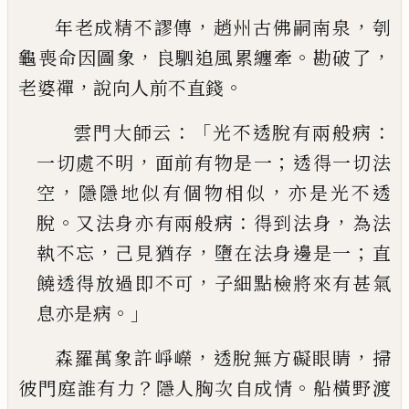
，
，
年老成精不謬傳
趙州古佛嗣南泉
刳
，
。
，
龜喪命因圖
象
良駟追風累纏牽
勘破了
，
。
老婆禪
說向人前不直
錢
：「
：
雲門大師云
光不透脫有兩般病
，
；
一切處不明
面
前有物是一
透得一切法
，
，
空
隱隱地似有個物相
似
亦是光不透
。
：
，
脫
又法身亦有兩般病
得到法身
為法
，
，
；
執不忘
己
見猶存
墮在法身邊是一
直
，
饒透
得放過即不可
子細點檢將來有甚氣
。」
息亦是病
，
，
森羅萬象許崢嶸
透脫無方礙眼睛
掃
？
。
彼門庭誰有
力
隱人胸次自成情
船橫野渡