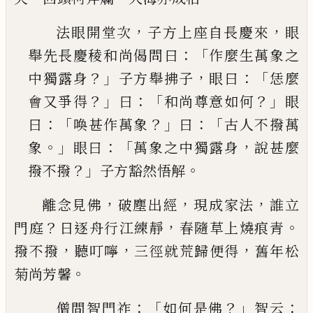
，
，
法眼開堂次
子方上座自長慶來
眼
：「
舉先長慶稜
和尚偈問曰
作麼生萬象之
？」
，
：「
中獨露身
子方舉拂
子
眼曰
恁麼
？」
：「
？」
會又爭得
曰
和尚尊意如何
眼
：「
？」
：「
曰
喚
甚作萬象
曰
古人不撥萬
。」
：「
，
象
眼曰
萬象之中獨露
身
說甚麼
？」
。
撥不撥
子方豁然悟解
，
，
，
離念見佛
破塵出經
現成家法
誰立
？
，
。
門庭
日逐舟行
江練靜
春隨草上燒痕青
，
，
，
撥不撥
聽叮嚀
三徑就荒
歸便得
舊年松
。
菊尚芳馨
：「
？」
：
僧問智門祚
如何是佛
智云