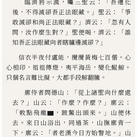
，
：「
臨濟將示滅
囑三聖云
吾遷化
，
。」
：「
後
不得滅卻吾正
法眼藏
聖云
爭
？」
：「
敢滅卻和尚正法眼藏
濟云
忽有
人
，
？」
，
：「
問
汝作麼生對
聖便喝
濟云
誰
？」
知吾正法眼藏
向者瞎驢邊滅卻
，
。
信衣半夜付盧能
攪攪黃梅七百僧
心
，
，
，
。
心相印
祖祖
傳燈
夷平海岳
變化鯤鯨
，
。
只個名言難比擬
大都手
段解翻騰
：「
廓侍者問德山
從上諸聖向什麼處
？」
：「
？
？」
：
去
山云
作麼
作麼
廓云
「
，
。」
敕點飛龍
▆
跛鱉出頭來
山便休
。
，
，
去
來
日山浴出
同過茶
山撫廓背一
，
：「
。」
下
廓云
者老漢今
日方始瞥地
山