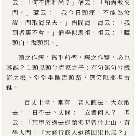
：「
？」
：「
云
何不問和尚
僧云
和尚教來
。」
：「
，
問
藏云
我今日頭
痛
不能為汝
，
。」
，
：「
說
問取海兄去
僧問海
海云
我
。」
，
：「
到者
裏不會
僧舉似馬祖
祖云
藏
，
。」
頭白
海頭黑
，
，
，
藥之作病
鑑乎前聖
病之作醫
必也
？
；
其誰
白頭黑頭
兮克家之子
有句無句兮截
。
，
流之機
堂堂坐斷舌頭
路
應笑毗耶老古
。
錐
，
，
百丈上堂
常有一老人聽法
大眾散
，
。
：「
？」
去
一日不去
丈問
立者何人
老
：「
，
云
某甲於過去迦葉佛時曾住
此山
有
：『
？』
學人問
大修行底人還落因果也無