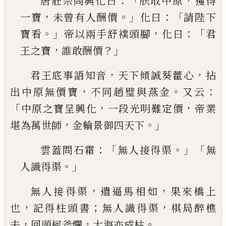
：「
，
唐莊宗問興化曰
朕取中原
獲得
，
。」
：「
一寶
未曾有人
酬價
化曰
請陛下
。」
，
：
「
寶看
帝以兩手舒襆頭腳
化曰
君
，
？」
王之寶
誰敢酬價
，
，
君王底事語知音
天下傾誠葵藿心
拈
，
。
：
出中原無價
寶
不同趙璧與燕金
又云
「
，
，
中原之寶呈興化
一段光
明難定價
帝業
，
。」
堪為萬世師
金輪景御四天下
：「
。」「
雲蓋問石霜
無人接得渠
無
。」
人識得渠
，
，
無人接得渠
遺逼馬相如
果來橋上
，
；
，
也
記得柱頭書
無人識得渠
棋局醉樵
，
，
。
夫
回頭柯斧爛
大海亦成枯