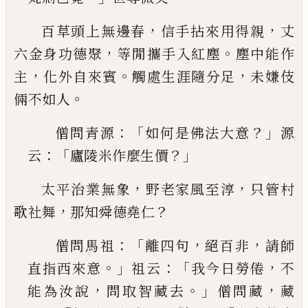
，
，
百草頭上無邊春
信手拈來用得親
丈
，
。
六金身功德
聚
等閒攜手入紅塵
塵中能作
，
。
，
主
化外自來賓
觸處
生涯隨分足
未嫌伎
。
倆不如人
：「
？」
僧問青源
如何是佛法大意
源
：「
？」
云
廬陵米作麼生
價
，
，
太平治業無象
野老家風至淳
只管村
，
？
歌社舞
那知
舜德堯仁
：「
，
，
僧問馬祖
離四句
絕百非
請師
。」
：
「
，
直指西來意
祖云
我今日勞倦
不
，
。」
，
能為汝說
問取智藏去
僧問藏
藏