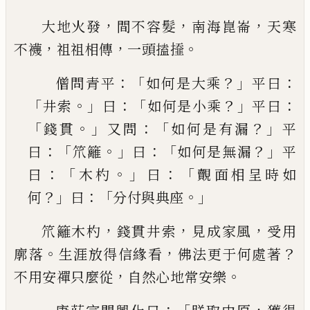
，
，
，
大地火發
間不容髮
南海崑崙
天寒
，
，
。
不襪
祖祖相傳
一頭搕
𢶍
：「
？」
：
僧問青平
如何是大乘
平曰
「
。」
：「
？」
：
井索
曰
如何是小乘
平曰
「
。」
：「
？」
錢貫
又問
如何是有漏
平
：「
。」
：「
？」
曰
笊籬
曰
如何是
無漏
平
：「
。」
：「
曰
木杓
曰
覿面相呈時如
？」
：「
。」
何
曰
分付與典
座
，
，
，
笊籬木杓
錢貫井索
見成家風
受用
。
，
？
廓落
生涯放得
信緣看
佛法更于何處著
，
。
不用安禪只麼從
自然心
地常安樂