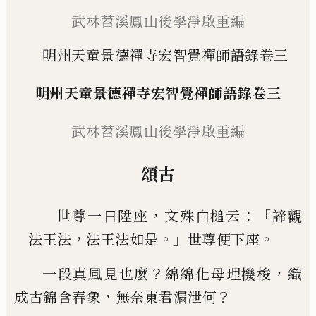
武林苕溪鳳山後學淨啟重編
明州天童景德禪寺宏智覺禪師語錄卷三
明州天童景德禪寺宏智覺禪師語錄卷三
武林苕溪鳳山後學淨啟重編
頌古
，
：「
世尊一日陞座
文殊白槌云
諦觀
，
。」
。
法王法
法王法
如是
世尊便下座
？
，
一段真風見也麼
綿綿化母理機梭
織
，
？
成古錦含春
象
無奈東君漏泄何