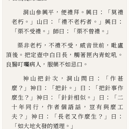
，
。
：「
洞山參興平
便禮拜
興曰
莫禮
。」
：「
。」
：
老朽
山曰
禮不老
朽者
興曰
「
。」
：「
。」
渠不受禮
師曰
渠不曾禮
，
，
，
渠非老朽
不禮不受
威音世前
毗盧
。
，
。
頂後
把定壺中
白日長
觸著匣內青蛇吼
，
。
良醫叮囑病人
服藥不如
忌口
，
：「
神山把針次
洞山問曰
作甚
？」
：「
。」
：「
麼
神曰
把針
曰
把針
事作
？」
：「
。」
：「
麼生
神曰
針針相似
曰
二
，
，
十年同行
作者個
語話
豈有與麼工
？」
：「
？」
：
夫
神曰
長老又作麼生
曰
「
。」
如大
地火發的道理