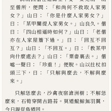
，
：
「
至僧所
便問
和尚何不救取人家男
？」
：「
？」
女
山曰
你是什麼人家男
女
：「
。」
。
曰
某甲闡提人家男女
山良久
僧
：「
？」
：「
曰
四山相逼
時如何
山曰
老僧
。」
：「
亦在人家屋簷下過
曰
回互不
回
？」
：「
。」
：「
互
山曰
不回互
曰
教某甲
？」
：「
。」
向什麼處去
山曰
粟
畬裏去
僧
：「
！」
。
噓一聲曰
珍重
便脫
山以拄杖扣
，
：「
，
頭三
下
曰
只解與麼去
不解與麼
。」
來
，
；
只解恁麼去
沙禽夜宿滄洲樹
不解恁
，
。
，
麼來
石筍穿
開古路苔
莫道鯤鯨無羽翼
。
今日親從鳥道回