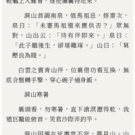
，
。
鞋龜上人難
會
遂使攜囊特地來
，
，
，
洞山首謁南泉
值馬祖忌
修齋次
：「
？」
泉曰
未審馬祖
還來應供否
眾無
，
：「
。」
：
對
山出云
待有伴即來
泉曰
「
，
。」
：「
此
子雖後生
卻堪雕琢
山曰
莫
。」
壓良為賤
，
，
白雲之賓青山伴
位裏借功看互換
無
，
。
底合盤轉手
擎
穿心碗子通身飯
洞山寒暑
，
，
，
裏頭看
勿寒暑
直下滄溟瀝得乾
我
，
。
道巨鼇能俯首
笑君沙際弄釣竿
，
。
洞山因僧在延壽堂不安
要見山
山