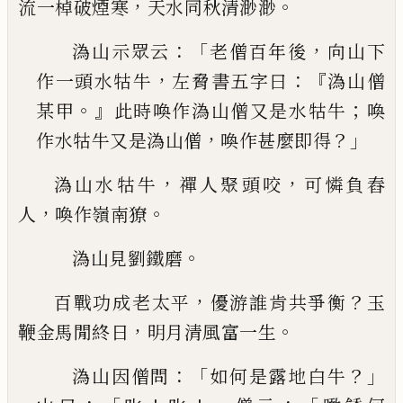
，
。
流一棹破煙
寒
天水同秋清渺渺
：「
，
溈山示眾云
老僧百年後
向山下
，
：『
作一頭水牯牛
左脅書五字曰
溈山僧
。』
；
某甲
此時喚作溈山僧又
是水牯牛
喚
，
？」
作水牯牛又是溈山僧
喚作甚麼即
得
，
，
溈山水牯牛
禪人聚頭咬
可憐負舂
，
。
人
喚作嶺南獠
。
溈山見劉鐵磨
，
？
百戰功成老太平
優游誰肯共爭衡
玉
，
。
鞭金馬閒終
日
明月清風富一生
：「
？」
溈山因僧問
如何是露地白牛