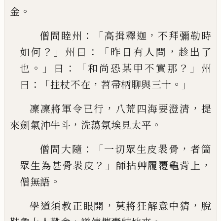
。
金
：「
，
僧問睦州
高揖釋迦
不拜彌勒時
？」
：「
，
如何
州曰
昨日
有人問
趁出了
。」
：「
？」
也
曰
和尚恐某甲不實那
州
：「
，
。」
曰
拄
杖不在
苕帚柄聊與三十
，
，
凜凜將軍令已行
八荒四海要澄清
提
，
。
來劍氣沖牛
斗
洗蕩氛埃見太平
：「
，
僧問大隨
一切眾生皮褁骨
者箇
？」
，
眾生為甚骨褁
皮
師拈艸履覆龜背上
。
僧無語
，
，
學道須教正眼開
莫將狂解意中猜
脫