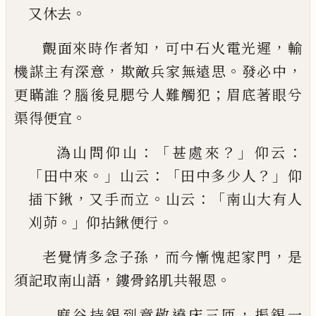
。
又休去
，
，
覿面來時作者知
可中石火電光遲
輸
，
。
，
機謀主有深
意
欺敵兵家無遠思
發必中
？
；
更瞞誰
腦後見腮兮人
難觸犯
眉底著眼兮
。
渠得便宜
：「
？」
：
溈山問仰山
甚處來
仰云
「
。」
：「
？」
田中來
山云
田中多少
人
仰
，
。
：「
插下鍬
又手而立
山云
南山大有人
。」
。
刈茆
仰
拈鍬便行
，
，
老覺情多念子孫
而今慚愧起家門
是
，
。
須記取南山
語
鏤骨銘肌共報恩
，
麻谷持錫到章敬遶床三匝
振錫一