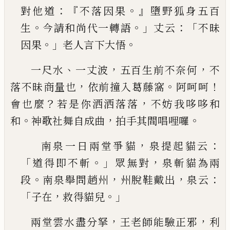
：『
。』
對他
道
不落因果
墮野狐身五百
。
。」
：「
生
今請和尚代一轉
語
丈云
不昧
。」
。
因果
老人言下大悟
、
，
，
一尺水
一丈波
五百生前不奈何
不
，
。
！
落不昧商量也
依前撞入葛藤窩
阿呵呵
？
，
會也麼
若是你洒洒落落
不妨我哆哆和
。
，
。
和
神歌社舞自成曲
拍手其間唱哩
囉
，
：
南泉一日兩堂爭貓
泉提起貓云
「
。」
，
道得即不斬
眾
無對
泉斬貓為兩
。
，
，
：
段
南泉舉問趙州
州脫鞋戴出
泉云
「
，
。」
子在
救得貓兒
，
，
兩堂雲水盡分拏
王老師能驗正邪
利