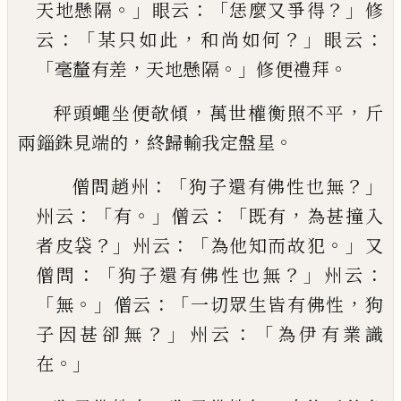
。」
：「
？」
天地懸隔
眼云
恁麼又爭得
修
：
「
，
？」
：
云
某只如此
和尚如何
眼云
「
，
。」
。
毫釐有差
天地懸隔
修
便禮拜
，
，
秤頭蠅坐便欹傾
萬世權衡照不平
斤
，
。
兩錙銖見端
的
終歸輸我定盤星
：「
？」
僧問趙州
狗子還有佛性也無
：「
。」
：「
，
州云
有
僧云
既有
為甚撞入
？」
：「
。」
者皮袋
州云
為他知而故犯
又
：「
？」
：
僧問
狗
子還有佛性也無
州云
「
。」
：「
，
無
僧云
一切眾生皆有佛
性
狗
？」
：「
子因甚卻無
州云
為伊有業識
。」
在