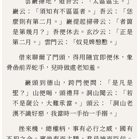
，
：「
。」
雲巖掃地
道吾云
太區區生
：「
。」
：「
巖云
須知有不區區
者
吾云
恁
。」
：「
麼則有第二月
巖提起掃帚云
者箇
？」
。
：「
是
第幾月
吾便休去
玄沙云
正是
。」
：「
。」
第二月
雲門云
奴
見婢慇懃
，
，
借來聊爾了門頭
得用隨宜即便休
象
，
。
骨嵒前弄蛇
手
兒時做處老知羞
，
：「
巖頭到德山
跨門便問
是凡是
？」
，
。
：「
聖
山便喝
頭禮拜
洞山聞云
若
，
。」
：「
不是奯公
大難承當
頭云
洞山老
，
。」
漢
不識好惡
我當時一手抬一手搦
，
，
，
挫來機
總權柄
事有必行之威
國有
。
，
。
不犯之令
賓尚
奉而主驕
君忌諫而臣佞