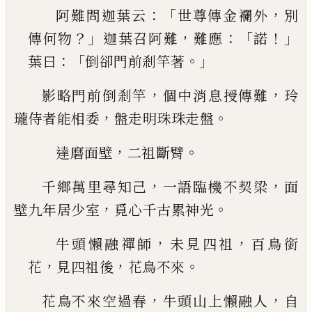
：「
，
阿難問迦葉云
世尊傳金襴外
別
？」
，
：「
！」
傳何物
迦葉召
阿難
難應
諾
：「
。」
葉曰
倒卻門前剎竿著
，
，
影略門前倒剎竿
個中消息授傳難
玲
，
。
瓏侍者能相
委
盤走明珠珠走盤
，
。
達磨面壁
二祖斷臂
，
，
千鄉萬里尋知己
一語臨機不契梁
面
，
。
壁九年居少
室
覓心千古累神光
，
，
牛頭懶融禪師
未見四祖
百鳥銜
，
，
。
花
見四祖後
花
鳥不來
，
，
花鳥不來空過春
牛頭山上懶融人
自