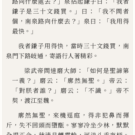
？」
：「
路向什麼處去
泉拈起鎌子曰
我者
。」
：「
鎌子是三十文錢買
曰
我不
問者
，
？」
：「
個
南泉路向什麼去
泉曰
我用得
。」
最快
，
，
我者鎌子用得快
當時三十文錢買
南
，
。
泉門下路岐
通
寄語行人著精彩
：「
梁武帝問達磨大師
如何是聖諦第
？」
：「
。」
：
一義
磨云
廓
然無聖
帝云
「
？」
：「
。」
對朕者誰
磨云
不識
帝不
，
。
契
渡江至
魏
，
，
廓然無聖
來機逕庭
得非犯鼻而揮
，
。
，
斤
失不回頭而
墮甑
寥寥冷坐少林
默默
，
，
。