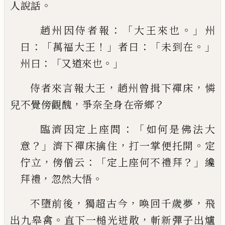
。
人說話
：「
。」
趙州因侍者報
大王來也
州
：「
！」
：「
。」
曰
萬福大王
者曰
未
到在
：「
。」
州曰
又道來也
，
，
侍者來言報大王
趙州曾揖下禪床
憐
，
？
兒不覺傍觀
醜
爭奈全身在帝鄉
：「
臨濟因定上座問
如何是佛法大
？」
，
。
意
濟下禪床擒
住
打一掌便托開
定
，
：「
？」
佇立
傍僧云
定上座何不禮
拜
纔
，
。
拜禮
忽然大悟
，
，
，
不墮前後
獨超古今
喚回千歲夢
飛
。
，
出九皋禽
直下
一槌光迸散
斬新彈子出爐