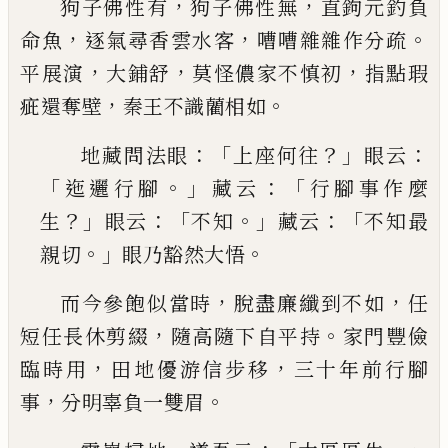
，
，
狗子佛性有
狗子佛性無
直鉤元釣負
，
，
。
命魚
逐氣尋
香雲水客
嘈嘈雜雜作分疏
，
，
，
平展演
大鋪舒
莫怪儂
家不慎初
指點瑕
，
。
疵還奪壁
秦王不識藺相如
：「
？」
：
地藏問法眼
上座何往
眼云
「
。」
：「
迤邐行腳
藏云
行腳
事作麼
？」
：「
。」
：「
生
眼云
不知
藏云
不知最
。」
。
親切
眼乃豁然
大悟
，
，
而今參飽似當時
脫盡廉纖到不如
任
，
。
短任長休剪
綴
隨高隨下自平持
家門豐儉
，
，
臨時用
田地優游信
步移
三十年前行腳
，
。
事
分明辜負一雙眉