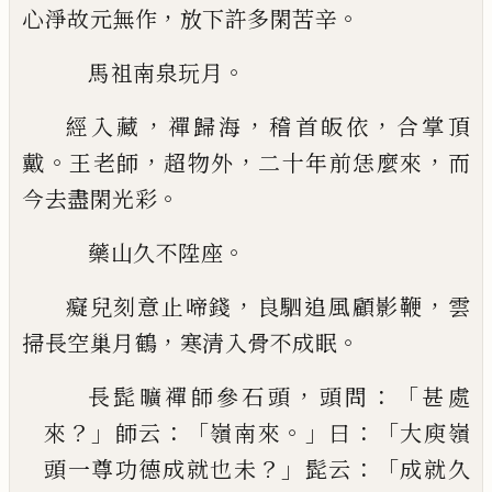
，
。
心淨故元無
作
放下許多閑苦辛
。
馬祖南泉玩月
，
，
，
經入藏
禪歸海
稽首皈依
合掌頂
。
，
，
，
戴
王老師
超物外
二十年前恁麼來
而
。
今去盡閑光彩
。
藥山久不陞座
，
，
癡兒刻意止啼錢
良駟追風顧影鞭
雲
，
。
掃長空巢月
鶴
寒清入骨不成眠
，
：「
長髭曠禪師參石頭
頭問
甚處
？」
：「
。」
：
「
來
師云
嶺南來
曰
大庾嶺
？」
：「
頭一尊功德成就也未
髭云
成就久