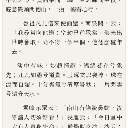
，
。
底意巖頭問德山
一抬一
搦看心行
。
，
：
魯祖凡見僧來便面壁
南泉聞
云
「
：
，
我尋常向他道
空劫已前承當
佛未出
，
，
世時會取
尚不得一個半
個
他恁麼驢年
。」
去
，
。
淡中有味
妙超情謂
綿綿若存兮象
；
。
，
先
兀兀如愚兮
道貴
玉琢文以喪淳
珠在
。
；
淵而自媚
十分爽氣兮清
摩暑秋
一片閑雲
。
兮遠分天水
：「
，
雪峰示眾云
南山有條鱉鼻蛇
汝
！」
：「
等諸人切須好
看
長慶云
今日堂中
。」
，
：
大有人喪身失命
僧舉似玄
沙
沙云