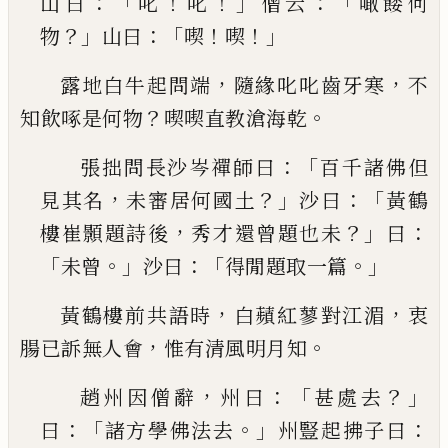
：「
！
！」
：「
山曰
叱
叱
僧云
噉
餧何
？」
：「
！
！」
物
山曰
喫
喫
，
，
露地白牛起問端
隨緣叱叱齒牙寒
不
？
。
知飲啄是何
物
喫喫直教滄海乾
：「
張拙問長沙岑禪師曰
百千諸佛但
，
？」
：「
見其名
未審
居何國土
沙曰
黃鶴
，
？」
：
樓崔顥題詩後
秀才還曾題
也未
曰
「
。」
：「
。」
未曾
沙曰
得閒題取一篇
，
，
黃鶴樓前共語時
白蘋紅蓼對江湄
衷
，
。
腸已訴無人
會
惟有清風明月知
，
：「
？」
趙州因僧辭
州曰
甚處去
：「
。」
：
曰
諸方學佛法去
州豎
起拂子曰