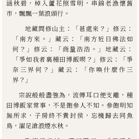
，
，
涵秋碧
棹入蘆花照
雪明
串錦老漁懷舊
，
。
市
飄飄一葉浪頭行
：「
？」
：
地藏問修山主
甚處來
修云
「
。」
：「
南方來
藏云
南方近
日佛法如
？」
：「
。」
：
何
修云
商量浩浩
地藏云
「
？」
：「
爭如我者裏
種田博飯喫
修云
爭
？」
：「
奈三界何
藏云
你喚什麼作
三
？」
界
，
，
宗說般般盡強為
流傳耳口便支離
種
，
。
田博飯家常
事
不是飽參人不知
參飽明知
，
，
無所求
子房終不貴
封侯
忘機歸去同魚
，
。
鳥
濯足滄浪煙水秋