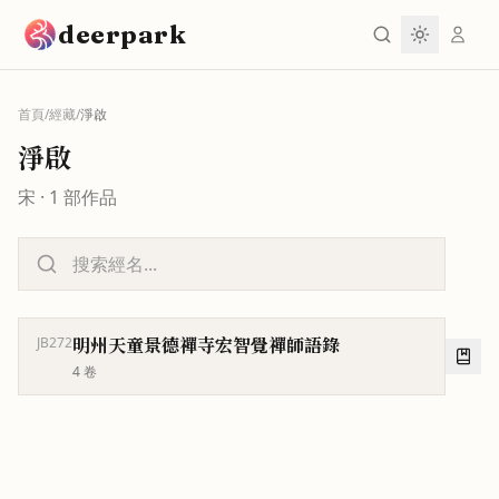
跳到主要內容
deerpark
首頁
/
經藏
/
淨啟
淨啟
宋
·
1
部作品
明州天童景德禪寺宏智覺禪師語錄
JB272
4
卷