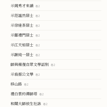
示周秀才來韻
卷
2
示范謐然居士
卷
2
示徐達吾居士
卷
2
示鄒禮門居士
卷
2
示江天如居士
卷
2
示謝純一居士
卷
2
師與楊復自眾文學話別
卷
2
示翁振公文學
卷
2
移山路
卷
2
禮白雲約禪師塔
卷
2
和聞大師放生社詠
卷
2