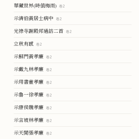
華藏世界(時值梅雨)
卷
2
示清伯黃居士病中
卷
2
光祿寺謝殿邦過訪二首
卷
2
立秋有感
卷
2
示蘇門黃孝廉
卷
2
示戴九林孝廉
卷
2
示用書童孝廉
卷
2
示魯一徐孝廉
卷
2
示康侯魏孝廉
卷
2
示言坡林孝廉
卷
2
示天閒張孝廉
卷
2