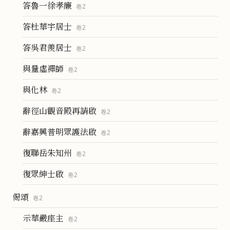
答魯一徐孝廉
卷
2
答杜華宇居士
卷
2
答吳君羨居士
卷
2
與量虛禪師
卷
2
與化林
卷
2
辭徑山觀音殿再請啟
卷
2
辭嘉興普明眾護法啟
卷
2
復聯岳朱知州
卷
2
復眾紳士啟
卷
2
偈頌
卷
2
示華嚴座主
卷
2