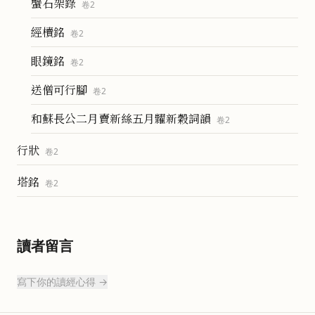
蟹石架錄
卷
2
經櫝銘
卷
2
眼鏡銘
卷
2
送僧可行腳
卷
2
和蘇長公二月賣新絲五月糶新穀詞韻
卷
2
行狀
卷
2
塔銘
卷
2
讀者留言
寫下你的讀經心得 →