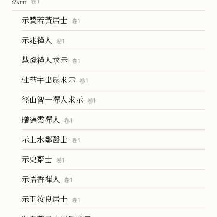
法語
卷
1
示贊若黃居士
卷
1
示兆禪人
卷
1
慧燈禪人求示
卷
1
杜華宇出扇求示
卷
1
徑山智一禪人求示
卷
1
贈德雲禪人
卷
1
示上水鄒醫士
卷
1
示史齋士
卷
1
示悟香禪人
卷
1
示王汝良居士
卷
1