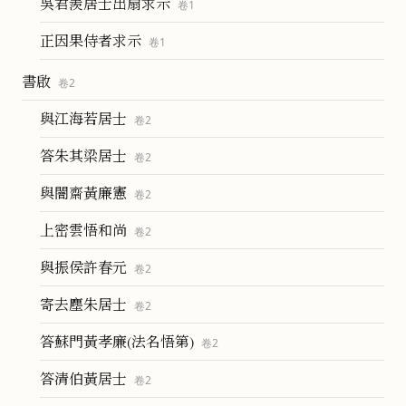
吳君羨居士出扇求示
卷
1
正因果侍者求示
卷
1
書啟
卷
2
與江海若居士
卷
2
答朱其梁居士
卷
2
與闇齋黃廉憲
卷
2
上密雲悟和尚
卷
2
與振侯許春元
卷
2
寄去塵朱居士
卷
2
答蘇門黃孝廉(法名悟第)
卷
2
答清伯黃居士
卷
2