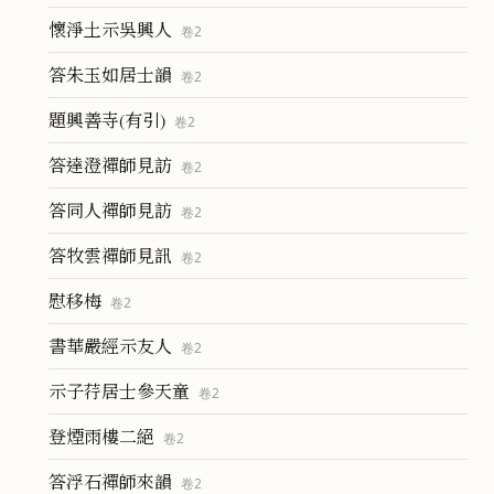
懷淨土示吳興人
卷
2
答朱玉如居士韻
卷
2
題興善寺(有引)
卷
2
答達澄禪師見訪
卷
2
答同人禪師見訪
卷
2
答牧雲禪師見訊
卷
2
慰移梅
卷
2
書華嚴經示友人
卷
2
示子荇居士參天童
卷
2
登煙雨樓二絕
卷
2
答浮石禪師來韻
卷
2