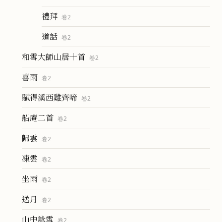
禮拜
卷
2
道話
卷
2
和雪大師山居十首
卷
2
喜雨
卷
2
賦得溪西雞齊啼
卷
2
船庵二首
卷
2
歸雲
卷
2
凍雲
卷
2
坐雨
卷
2
送月
卷
2
山中詠雪
卷
2