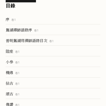
目錄
序
卷
1
鴛湖禪師語錄序
卷
1
普明鴛湖用禪師語錄目次
卷
1
陞座
卷
1
小參
卷
1
機緣
卷
1
拈古
卷
1
頌古
卷
1
像讚
卷
1