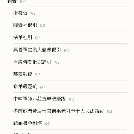
雜著
卷
2
掛雲板
卷
2
圓覺社偈引
卷
2
拈華社引
卷
2
興善禪堂裝大悲像偈引
卷
2
淨緣侍者化衣缽引
卷
2
募鐘鼓疏
卷
2
修華嚴經疏
卷
2
中峰禪師示莊提舉法語跋
卷
2
孝廉蘇門黃居士書佛果老祖示士大夫法語跋
卷
2
題血書金剛塔
卷
2