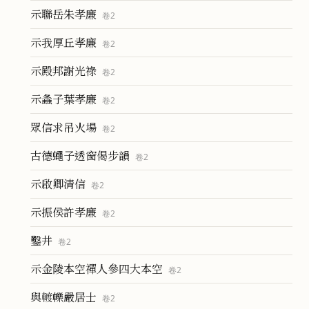
示聯岳朱孝廉
卷
2
示我厚丘孝廉
卷
2
示殿邦謝光祿
卷
2
示螽子葉孝廉
卷
2
眾信求吊火場
卷
2
古德蠅子透窗偈步韻
卷
2
示啟卿清信
卷
2
示振侯許孝廉
卷
2
鑿井
卷
2
示金陵本空禪人參四大本空
卷
2
與𨍏轢嚴居士
卷
2