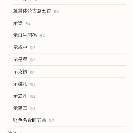
擬貫休公古意五首
卷
2
示徒
卷
2
示白生開孫
卷
2
示戒中
卷
2
示是渠
卷
2
示克初
卷
2
示越凡
卷
2
示去凡
卷
2
示鏡華
卷
2
財色名食睡五首
卷
2