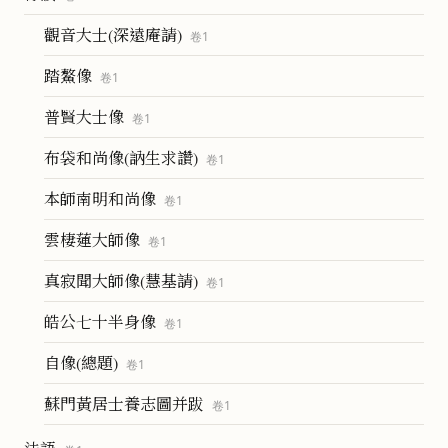
觀音大士(深遠庵請)
卷
1
踏鰲像
卷
1
普賢大士像
卷
1
布袋和尚像(訥生求讚)
卷
1
本師南明和尚像
卷
1
雲棲蓮大師像
卷
1
真寂聞大師像(慧基請)
卷
1
皓公七十半身像
卷
1
自像(總題)
卷
1
蘇門黃居士養志圖并跋
卷
1