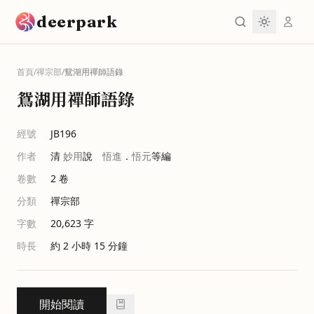
跳到主要內容
deerpark
首頁
/
禪宗部
/
鴛湖用禪師語錄
鴛湖用禪師語錄
經號
JB196
作者
清
妙用
說
悟進
．
悟元
等編
卷數
2
卷
分類
禪宗部
字數
20,623
字
時長
約 2 小時 15 分鐘
開始閱讀