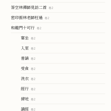
答空林禪師見訪二首
卷
2
密印振林老師枉過
卷
2
和龍門十可行
卷
2
宴坐
卷
2
入室
卷
2
普請
卷
2
受食
卷
2
洗衣
卷
2
經行
卷
2
掃地
卷
2
誦經
卷
2