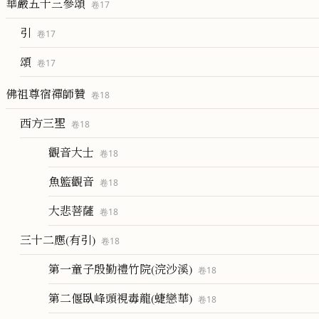
華嚴五十三參頌
卷
17
引
卷
17
頌
卷
17
佛祖尊宿禪師贊
卷
18
西方三聖
卷
18
觀音大士
卷
18
魚籃觀音
卷
18
大悲菩薩
卷
18
三十二應(有引)
卷
18
第一童子殷勤禮竹院(浣沙溪)
卷
18
第二偃臥峰頭視毒龍(蜨戀華)
卷
18