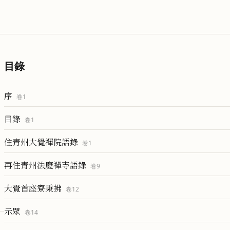
目錄
序
卷
1
目錄
卷
1
住青州大覺禪院語錄
卷
1
再住青州法慶禪寺語錄
卷
9
大覺首座寮秉拂
卷
12
示眾
卷
14