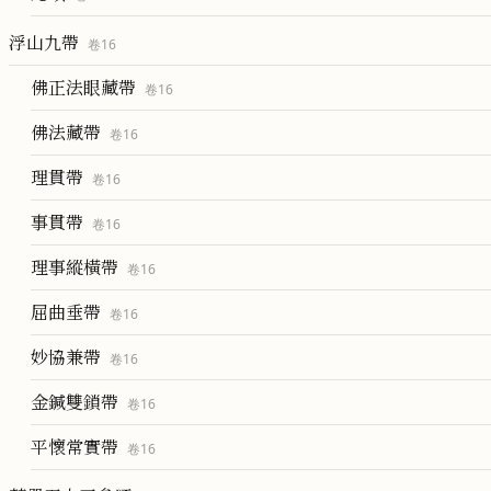
浮山九帶
卷
16
佛正法眼藏帶
卷
16
佛法藏帶
卷
16
理貫帶
卷
16
事貫帶
卷
16
理事縱橫帶
卷
16
屈曲垂帶
卷
16
妙協兼帶
卷
16
金鍼雙鎖帶
卷
16
平懷常實帶
卷
16