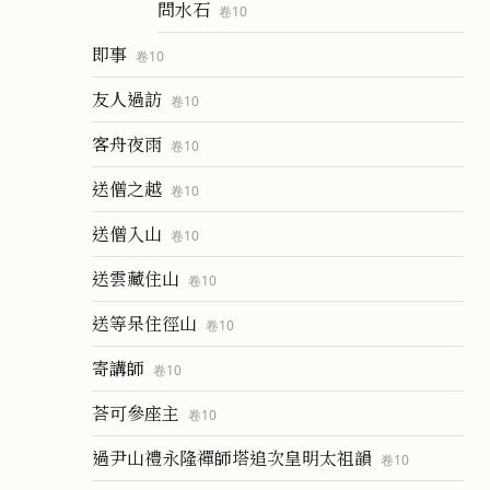
問水石
卷
10
即事
卷
10
友人過訪
卷
10
客舟夜雨
卷
10
送僧之越
卷
10
送僧入山
卷
10
送雲藏住山
卷
10
送等呆住徑山
卷
10
寄講師
卷
10
荅可參座主
卷
10
過尹山禮永隆禪師塔追次皇明太祖韻
卷
10