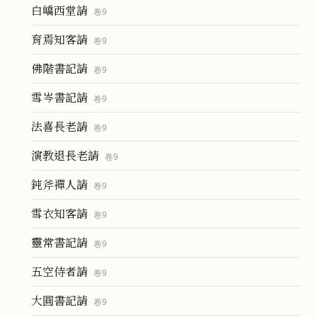
白嶠西堂請
卷
9
育焉知客請
卷
9
佛階書記請
卷
9
雪岑書記請
卷
9
法喜長老請
卷
9
演教退長老請
卷
9
鈍斧禪人請
卷
9
雪衣知客請
卷
9
靈常書記請
卷
9
五空侍者請
卷
9
大圓書記請
卷
9