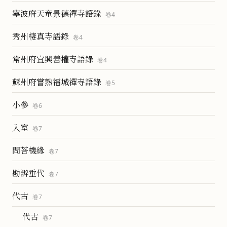
寧波府天童景德禪寺語錄
卷
4
秀州棲真寺語錄
卷
4
常州府宜興善權寺語錄
卷
4
蘇州府嘗熟福城禪寺語錄
卷
5
小參
卷
6
入室
卷
7
問荅機緣
卷
7
勘辨垂代
卷
7
代古
卷
7
代古
卷
7