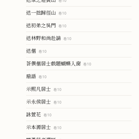
卷
10
送一拙歸徑山
卷
10
送初弟之吳門
卷
10
送林野和尚赴請
卷
10
送僧
卷
10
荅偶僧居士戲題蝴蝶入窗
卷
10
扇語
卷
10
示熙凡居士
卷
10
示永侯居士
卷
10
詠萱花
卷
10
示本源居士
卷
10