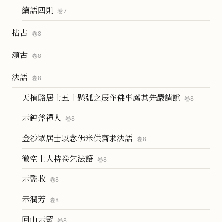
續語四則
卷
7
拈古
卷
8
頌古
卷
8
法語
卷
8
天植駱居士五十懸弧之辰作佛事薦其先嚴請說
卷
8
示鈍斧禪人
卷
8
金沙眾居士以念佛米供齋求法語
卷
8
徹空上人持卷乞法語
卷
8
示監收
卷
8
示潤芳
卷
8
回山示眾
卷
8