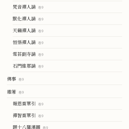
梵音禪人請
卷
9
默化禪人請
卷
9
天籟禪人請
卷
9
恒悟禪人請
卷
9
雪苔副寺請
卷
9
石門維那請
卷
9
佛事
卷
9
雜著
卷
9
報恩齋單引
卷
9
禪智齋單引
卷
9
題十八羅漢圖
卷
9