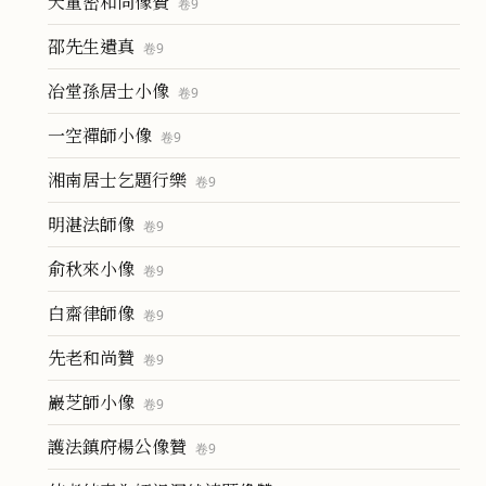
天童密和尚像贊
卷
9
邵先生遺真
卷
9
冶堂孫居士小像
卷
9
一空禪師小像
卷
9
湘南居士乞題行樂
卷
9
明湛法師像
卷
9
俞秋來小像
卷
9
白齋律師像
卷
9
先老和尚贊
卷
9
巖芝師小像
卷
9
護法鎮府楊公像贊
卷
9