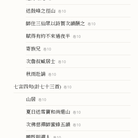
送鼓峰之徑山
卷
10
師住三仙眾以詩賀次韻酬之
卷
10
賦得有約不來過夜半
卷
10
寄族兄
卷
10
次詹叔臧居士
卷
10
秋雨赴請
卷
10
七言四句(計七十三首)
卷
10
山居
卷
10
夏日送雪竇和尚還山
卷
10
次佛慈禪師蜜蜂五韻
卷
10
贈既明禪人
卷
10