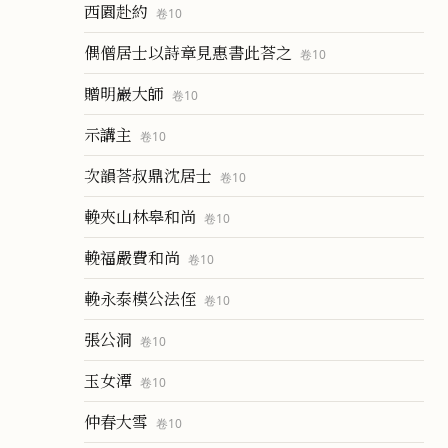
西園赴約
卷
10
偶僧居士以詩章見惠書此荅之
卷
10
贈明巖大師
卷
10
示講主
卷
10
次韻荅叔鼎沈居士
卷
10
輓夾山林皋和尚
卷
10
輓福嚴費和尚
卷
10
輓永泰模公法侄
卷
10
張公洞
卷
10
玉女潭
卷
10
仲春大雪
卷
10