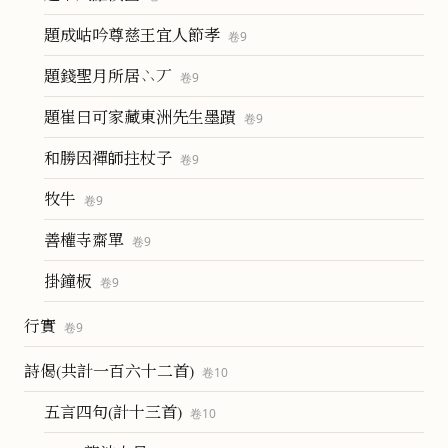
題成岵吟尊慈王宜人節孝
卷
9
題錢聖月所居𠁼丆
卷
9
題崔曰可家藏東洲先生墨蹟
卷
9
和勝因禪師拄杖子
卷
9
牧牛
卷
9
善權寺齋單
卷
9
掛鐘板
卷
9
行實
卷
9
詩偈(共計一百六十二首)
卷
10
五言四句(計十三首)
卷
10