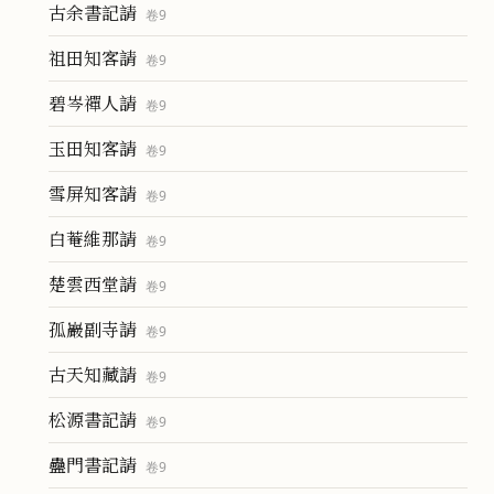
古余書記請
卷
9
祖田知客請
卷
9
碧岑禪人請
卷
9
玉田知客請
卷
9
雪屏知客請
卷
9
白菴維那請
卷
9
楚雲西堂請
卷
9
孤巖副寺請
卷
9
古天知藏請
卷
9
松源書記請
卷
9
蠱門書記請
卷
9