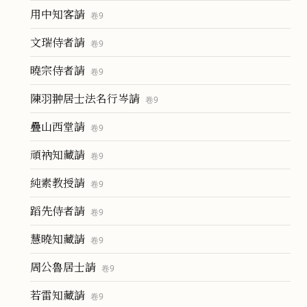
用中知客請
卷
9
文瑞侍者請
卷
9
曉宗侍者請
卷
9
陳羽翀居士法名行岑請
卷
9
疊山西堂請
卷
9
頑衲知藏請
卷
9
純素教授請
卷
9
蹈先侍者請
卷
9
慧曉知藏請
卷
9
周公魯居士請
卷
9
若雷知藏請
卷
9