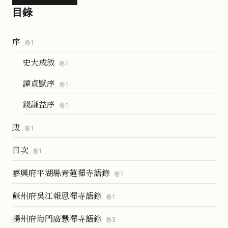
目錄
序
卷
1
史大成敘
卷
1
譚貞默序
卷
1
錢謙益序
卷
1
跋
卷
1
目次
卷
1
嘉興府平湖縣青蓮禪寺語錄
卷
1
蘇州府吳江報恩禪寺語錄
卷
1
揚州府海門廣慧禪寺語錄
卷
3