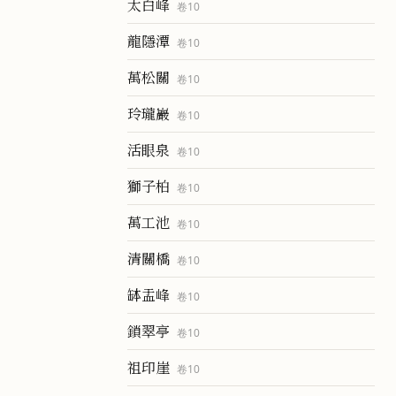
太白峰
卷
10
龍隱潭
卷
10
萬松關
卷
10
玲瓏巖
卷
10
活眼泉
卷
10
獅子柏
卷
10
萬工池
卷
10
清關橋
卷
10
缽盂峰
卷
10
鎖翠亭
卷
10
祖印崖
卷
10