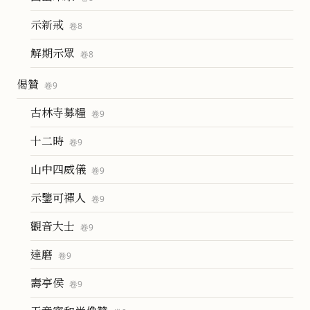
示新戒
卷
8
解期示眾
卷
8
偈贊
卷
9
古林寺募糧
卷
9
十二時
卷
9
山中四威儀
卷
9
示鑒可禪人
卷
9
觀音大士
卷
9
達磨
卷
9
壽亭侯
卷
9