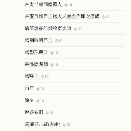
荅太平庵同塵禪人
卷
10
荅聖月錢居士送入天童之作即次原韻
卷
10
過芙蓉莊訪錢牧齋太師
卷
10
贈劉啟明居士
卷
10
贈髻珠嚴公
卷
10
寄湛淵耆德
卷
10
贈醫士
卷
10
山居
卷
10
除夕
卷
10
遊善卷洞
卷
10
善權寺志感(有序)
卷
10