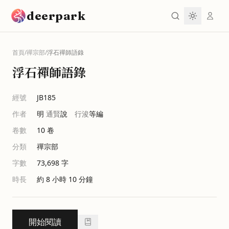
跳到主要內容
deerpark
首頁
/
禪宗部
/
浮石禪師語錄
浮石禪師語錄
經號
JB185
作者
明
通賢
說
行浚
等編
卷數
10
卷
分類
禪宗部
字數
73,698
字
時長
約 8 小時 10 分鐘
開始閱讀