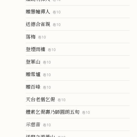
贈慧幢禪人
卷
10
送德合省親
卷
10
落梅
卷
10
登煙雨樓
卷
10
登軍山
卷
10
贈雪爐
卷
10
贈百峰
卷
10
天台老僧乞偈
卷
10
體素乞偈壽乃師圓朗五旬
卷
10
示慈音
卷
10
送聚之遊黃山