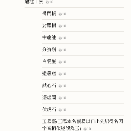
龍池十景
卷
10
禹門橋
卷
10
娑羅樹
卷
10
中龍池
卷
10
分賓嶺
卷
10
白雲巖
卷
10
避暑窟
卷
10
試心石
卷
10
憑虛閣
卷
10
伏虎石
卷
10
玉昜臺(玉陽本名預昜以日出先炤得名因
字音相似遂誤為玉)
卷
10