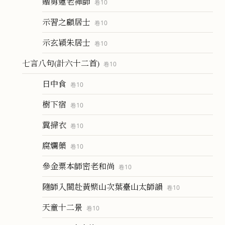
贈勇蓮老禪師
卷
10
示習之顧居士
卷
10
示玄穎朱居士
卷
10
七言八句(計六十二首)
卷
10
日中食
卷
10
樹下宿
卷
10
糞掃衣
卷
10
腐爛藥
卷
10
參金粟本師密老和尚
卷
10
隨師入閩赴黃檗山次葉臺山太師韻
卷
10
天童十二景
卷
10