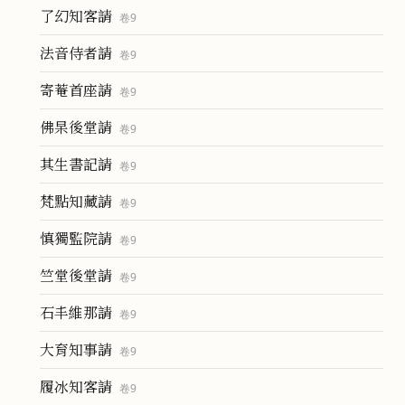
了幻知客請
卷
9
法音侍者請
卷
9
寄菴首座請
卷
9
佛杲後堂請
卷
9
其生書記請
卷
9
梵點知藏請
卷
9
慎獨監院請
卷
9
竺堂後堂請
卷
9
石丰維那請
卷
9
大育知事請
卷
9
履冰知客請
卷
9