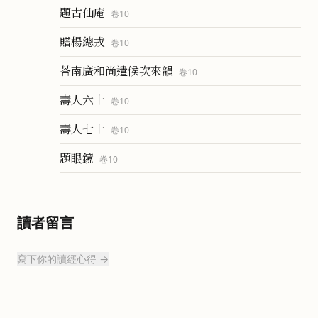
題古仙庵
卷
10
贈楊總戎
卷
10
荅南廣和尚遣候次來韻
卷
10
壽人六十
卷
10
壽人七十
卷
10
題眼鏡
卷
10
讀者留言
寫下你的讀經心得 →