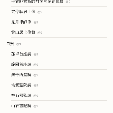
侍者純素為師祖洞然請題像贊
卷
9
雲停耿居士像
卷
9
見月律師像
卷
9
雲山居士像贊
卷
9
自贊
卷
9
孤卓首座請
卷
9
範圍首座請
卷
9
無奇西堂請
卷
9
均實監院請
卷
9
拳石都監請
卷
9
山衣書記請
卷
9