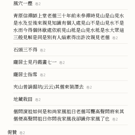
風穴一塵
卷
2
青原信禪師上堂老僧三十年前未參禪時見山是山見水
是水及至後來親見知識有個入處見山不是山見水不是
水而今得個休歇處依前見山秪是山見水秪是水大眾這
三般見解是同是別有人緇素得出許汝親見老僧
卷
2
石頭三不得
卷
2
龐居士見丹霞畫七一
卷
2
龐居士指雪
卷
2
夾山普請掘坑(云云)其僧束裝潛去
卷
2
地藏栽田
卷
2
僧問演祖如何是和尚家風祖曰老僧耳聾高聲問將來其
僧便高聲問祖曰你問我家風我卻識你家風了也
卷
2
偈贊
卷
2