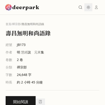
跳到主要內容
deerpark
首頁
/
禪宗部
/
壽昌無明和尚語錄
壽昌無明和尚語錄
經號
JB173
作者
明
慧經
說
元來
集
卷數
2
卷
分類
禪宗部
字數
24,648
字
時長
約 2 小時 45 分鐘
開始閱讀