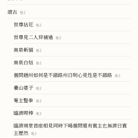
頌古
卷
2
世尊拈花
卷
2
世尊見二人舁豬過
卷
2
南泉斬貓
卷
2
南泉白牯
卷
2
僧問趙州如何是不錯路州曰明心見性是不錯路
卷
2
臺山婆子
卷
2
菴主豎拳
卷
2
臨濟喫棒
卷
2
臨濟兩堂首座相見同時下喝僧問還有賓主也無濟曰賓
主歷然
卷
2