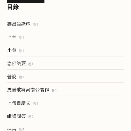
目錄
壽昌語錄序
卷
1
上堂
卷
1
小參
卷
1
念佛法要
卷
1
普說
卷
1
皮囊歌寓河南公署作
卷
1
七旬自慶文
卷
1
峨峰問答
卷
2
拈古
卷
2