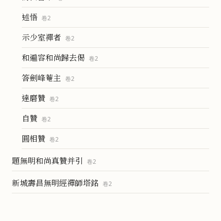
述悟
卷
2
示少室禪者
卷
2
和遍容和尚歸去偈
卷
2
答劍峰菴主
卷
2
達磨贊
卷
2
自贊
卷
2
圓相贊
卷
2
題無明和尚真贊并引
卷
2
新城壽昌無明經禪師塔銘
卷
2