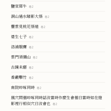
鹽官犀牛
卷
2
洞山過水睹影大悟
卷
2
靈雲見桃花悟道
卷
2
婆生七子
卷
2
洛浦服膺
卷
2
雲門須彌山
卷
2
古鏡未磨
卷
2
香嚴擊竹
卷
2
南院啐啄同時
卷
2
風穴問僧啐啄同時話汝當時作麼生會僧曰當時如在燈
影裡行相似穴曰汝會也
卷
2