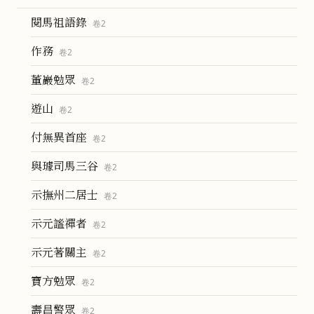
閱馬祖語錄
卷
2
作務
卷
2
董巖勉眾
卷
2
遊山
卷
2
付無異首座
卷
2
與璩司馬三谷
卷
2
示撫州二居士
卷
2
示元謐禪者
卷
2
示元著關主
卷
2
寶方勉眾
卷
2
壽昌警眾
卷
2