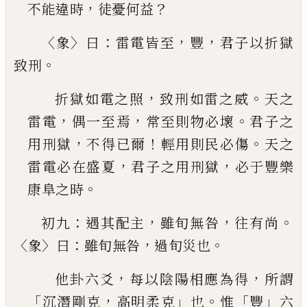
，
？
不能違時
徒憂何
益
〈
〉
：
，
，
象
曰
雷電皆至
豐
君子以折獄
。
致刑
，
。
折獄如電之照
致刑如雷之威
天之
，
，
。
雷電
偶一至
焉
常至則物必壞
君子之
，
！
。
用刑獄
不得
已
爾
輕用
則民必傷
天之
，
，
雷電必在盛夏
君子之用刑獄
必
于豐樂
。
康阜之時
：
，
，
。
初九
遇其配主
雖旬無咎
往有尚
〈
〉
：
，
。
象
曰
雖旬無咎
過
旬災也
，
，
他卦六爻
每以陰陽相應為得
所謂
「
，
」
。
「
」
沉潛剛克
高
明柔克
也
惟
豐
六