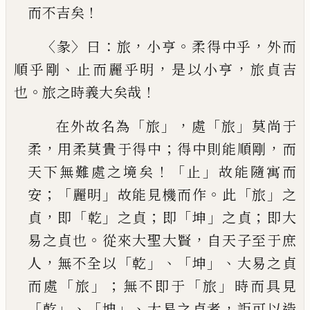
！
而不吉矣
〈
〉
：
，
。
，
彖
曰
旅
小亨
柔得中乎
外而
、
，
，
順乎剛
止而麗乎明
是
以小亨
旅貞吉
。
！
也
旅之時義大矣哉
「
」，
「
」
在外故名為
旅
處
旅
莫尚于
，
；
，
柔
用柔莫貴于得中
得中則能順剛
而
！「
」
天下無難處之境矣
止
故能隨
寓而
；「
」
。
「
」
安
麗明
故能見機而作
此
旅
之
，
「
」
；
「
」
；
貞
即
乾
之貞
即
坤
之貞
即大
。
，
易之貞也
從來大聖大賢
自天子
至于庶
，
「
」、「
」、
人
無不全以
乾
坤
大易之貞
「
」；
「
」
而處
旅
無不
即于
旅
時而具見
「
」、「
」、
，
乾
坤
大易之貞者
詎可以造