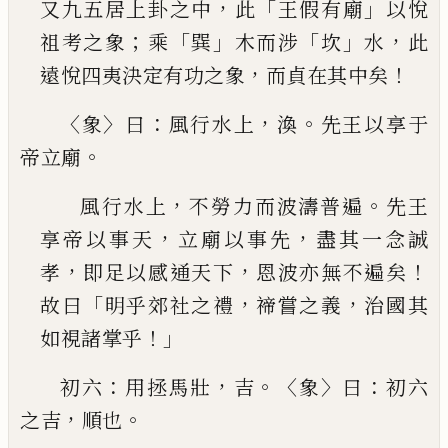
，
「
」
又九五居上卦之中
此
王假有
廟
以悅
；
「
」
「
」
，
祖考之象
乘
巽
木而涉
坎
水
此
，
！
遠悅四夷
決定有功之象
而貞在其中矣
〈
〉
：
，
。
象
曰
風行水上
渙
先王以享于
。
帝立廟
，
。
風行水上
不勞力而波濤普遍
先王
，
，
享帝以事天
立廟以事先
盡其一念誠
，
，
！
孝
即足以感通天下
恩
波亦無不遍矣
「
，
，
故曰
明乎郊社之禮
禘嘗之義
治
國其
！」
如視諸掌乎
：
，
。〈
〉
：
初六
用拯馬壯
吉
象
曰
初六
，
。
之吉
順也