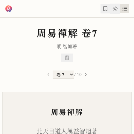
跳到主要內容
周易禪解
卷7
明
智旭
著
/
10
周易禪解
北天目道人蕅益智旭著