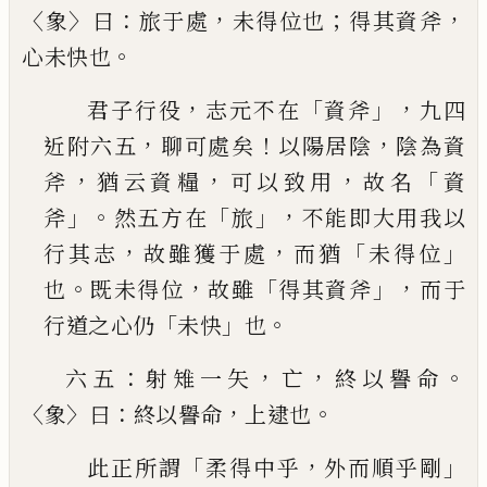
〈
〉
：
，
；
，
象
曰
旅于處
未得
位也
得其資斧
。
心未快也
，
「
」，
君子行役
志元不在
資斧
九四
，
！
，
近附六五
聊可處
矣
以陽居陰
陰為資
，
，
，
「
斧
猶云資糧
可以致用
故名
資
」。
「
」，
斧
然五方在
旅
不能即大用我以
，
，
「
」
行其志
故雖
獲于處
而猶
未得位
。
，
「
」，
也
既未得位
故雖
得其資斧
而于
「
」
。
行道之心仍
未快
也
：
，
，
。
六五
射雉一矢
亡
終以譽命
〈
〉
：
，
。
象
曰
終以譽命
上逮也
「
，
」
此正所謂
柔得中乎
外而順乎剛