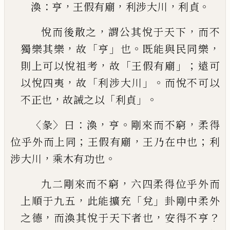
：
，
，
，
。
渙
亨
王假有廟
利涉大川
利貞
，
，
悅而後散之
謂公其悅于天下
而不
，
「
」
。
，
獨樂其樂
故
亨
也
既能與民同樂
，
「
」；
則上可以悅祖考
故
王假有
廟
遠可
，
「
」。
以悅四夷
故
利涉大川
而悅不可以
，
「
」。
不正
也
故誡之以
利貞
〈
〉
：
，
。
，
彖
曰
渙
亨
剛來而不窮
柔得
；
，
；
位乎外而上同
王假有
廟
王乃在中也
利
，
。
涉大川
乘木有功也
，
九二剛來而不窮
六四柔得位乎外而
，
「
」
上順于九
五
此能擴充
兌
卦剛中柔外
，
，
？
之德
而渙其悅于天
下者也
安得不亨