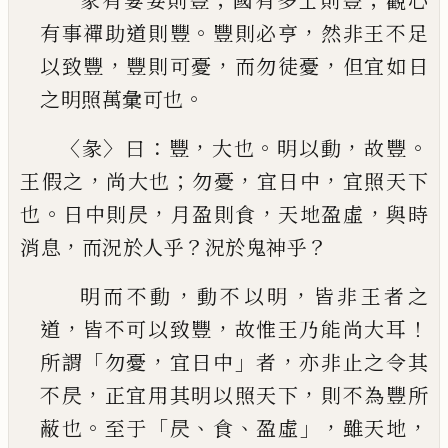
家有妻妾則豐
國有多士則豐
觀心
。
，
有事禪助道
則豐
豐則必亨
然非王不足
，
，
，
以致豐
豐則可憂
而
勿徒憂
但宜如日
。
之明照萬彙可也
〈
〉
：
，
。
，
。
彖
曰
豐
大也
明以動
故豐
，
；
，
，
王假之
尚大也
勿憂
宜日
中
宜照天下
。
，
，
，
也
日中則昃
月盈則食
天地盈虛
與時
，
？
？
消息
而況於人乎
況於鬼神乎
，
，
明而不動
動不以明
皆非王者之
，
，
！
道
皆不可以致
豐
故惟王乃能尚大耳
「
，
」
，
所謂
勿憂
宜日中
者
亦非
止之令其
，
，
不昃
正宜用其明以照天下
則不為豐
所
。
「
、
、
」，
，
蔽也
至于
昃
食
盈虛
雖天地