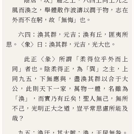
陰居
坎
體之上
六四上同上九之
，
，
風而渙之
舉體
散作波濤以潤于物
志在
，
「
」
。
外而不在躬
故
無悔
也
：
，
；
，
六四
渙其群
元吉
渙有丘
匪夷所
。〈
〉
：
，
，
。
思
象
曰
渙其群
元
吉
光大也
〈
〉
「
此正
彖
所謂
柔得位乎外而上
」
。
，
「
」
，
同
者也
陰柔得正
為
巽
之主
上
，
，
同九五
下無應與
盡渙其群以合于
大
，
，
，
公
此則天下一家
萬物一體
名雖為
「
」，
！
，
渙
而實乃
有丘矣
聖人無
己
無所
，
，
不
己
光明正大之道
豈平
常思慮所能及
？
哉
：
，
；
，
。
九五
渙汗
其大號
渙
王居無咎