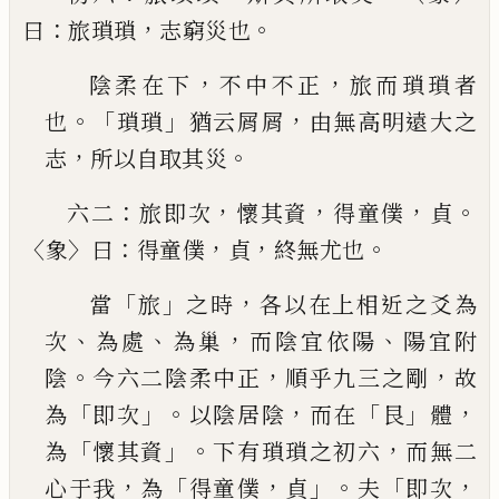
：
，
。
曰
旅瑣瑣
志窮災也
，
，
陰柔在下
不中不正
旅而瑣瑣者
。「
」
，
也
瑣瑣
猶云屑
屑
由無高明遠大之
，
。
志
所以自取其災
：
，
，
，
。
六二
旅即次
懷其資
得童僕
貞
〈
〉
：
，
，
。
象
曰
得童僕
貞
終無
尤也
「
」
，
當
旅
之時
各以在上相近之爻為
、
、
，
、
次
為處
為巢
而
陰宜依陽
陽宜附
。
，
，
陰
今六二陰柔中正
順乎九三
之剛
故
「
」。
，
「
」
，
為
即次
以陰居陰
而在
艮
體
「
」。
，
為
懷其資
下
有瑣瑣之初六
而無二
，
「
，
」。
「
，
心于我
為
得童僕
貞
夫
即
次