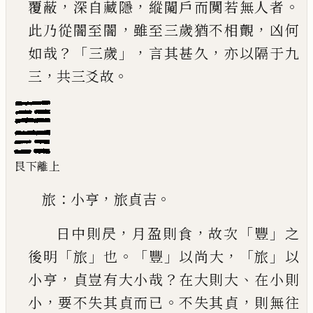
，
，
。
覆蔽
深自藏隱
縱闚戶而闃若無人者
，
，
此乃從闇至闇
雖至三歲
猶不相覿
凶何
？「
」，
，
如哉
三歲
言其甚久
亦以隔于九
，
。
三
共三爻故
艮下離上
：
，
。
旅
小亨
旅貞吉
，
，
「
」
日中則昃
月盈則食
故次
豐
之
「
」
。「
」
，「
」
後明
旅
也
豐
以尚
大
旅
以
，
？
、
小亨
貞豈有大小哉
在大則大
在小則
，
。
，
小
要不失其貞而
已
不失其貞
則無往