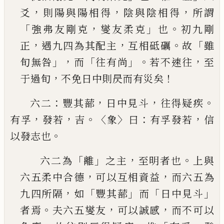
，
，
，
爻
則陽與陽相得
陰與陰相得
所謂
「
，
」
。
強弗友剛克
燮友柔克
也
初九剛
，
，
。
「
正
遇九四
為其配主
互相砥礪
故
雖
」，
「
」。
，
旬無咎
而
往有尚
若不
速往
至
，
！
于過旬
不免日中則昃而有災矣
：
，
，
。
六二
豐其蔀
日中見斗
往得疑疾
，
，
。〈
〉
：
，
有孚
發若
吉
象
曰
有孚發若
信
。
以發志也
「
」
，
。
六二為
離
之主
至明者也
上與
，
，
六五柔中合德
可
以互相資益
而六五為
，
「
」
「
」
九四所隔
如
豐其蔀
而
日
中見斗
。
，
，
者焉
夫六五燮友
可以誠感
而不可以