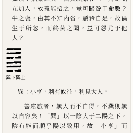
，
，
？
亢加人
故義能招之
豈可歸咎于命
數
，
，
，
牛之喪
由其不知內省
驕矜自是
故禍
，
，
生于所
忽
而終莫之聞
豈可怨尤于他
？
人
巽下巽上
：
，
，
。
巽
小亨
利有攸往
利見大人
，
，
善處旅者
無入而不自得
不巽則無
！「
」
，
以自容矣
巽
以一陰入于二陽之下
，
「
」
陰有能而順乎陽以致用
故
小亨
而