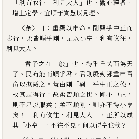
「
，
」
。
，
利有攸往
利見大人
也
觀心釋者
，
。
增上
定學
宜順于實慧以見理
〈
〉
：
。
彖
曰
重巽以申命
剛巽乎中正而
，
，
，
，
志行
柔皆順乎剛
是以小亨
利有攸往
。
利見大人
「
」
，
君子之在
旅
也
得乎丘民而為天
。
，
子
民有能而順
乎君
君則殷勤鄭重申吾
。
「
」
，
命以撫綏之
蓋由剛
巽
乎中正之德
，
。
，
故其志得行
故柔皆順之也
剛不中
正
；
，
則不足以服柔
柔不順剛
則亦不得小亨
！「
，
」，
矣
利
有攸往
利見大人
正所以成
「
」。
，
？
其
小亨
不往不見
何
以得亨也哉