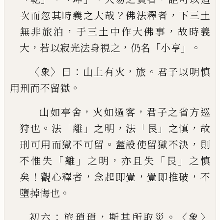
？
，
次
而忽其時義之大哉
佛法釋者
下三土
，
，
無非旅泊
于三土中作大佛事
故時義
，
，
「
」。
大
若以寂光法身視
之
仍名
小亨
〈
〉
：
，
。
象
曰
山上有火
旅
君子以明慎
。
用刑而不留獄
，
，
山如亭舍
火如過客
君子之省方巡
。
「
」
，
「
」
，
狩也
法
離
之
明
法
艮
之慎
故
。
，
刑可用而獄不可留
蓋設使留獄
不決
則
「
」
，
「
」
不惟失
離
之明
亦且失
艮
之慎
！
，
，
，
矣
觀心釋
者
念起即覺
覺即推破
不
。
墮掉悔也
：
，
。〈
〉
初六
旅瑣瑣
斯其所取災
象