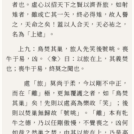
。
，
者也
虛心以招
天下之賢以濟吾旅
如射
，
，
，
雉者
雖或亡其一矢
終
必得雉
故人譽
，
！
，
，
之
天命之矣
蓋以人合天
天必祐
之
「
」。
名為
上逮
：
，
。
上九
鳥焚其巢
旅人先笑後號咷
喪
，
。〈
〉
：
，
牛于易
凶
象
曰
以旅在上
其義焚
；
，
。
也
喪牛于易
終莫之聞也
「
」
，
，
處
旅
莫尚于柔
今以剛不中正
「
」
，
，
「
而在
離
極
更無覆
護之者
如
鳥焚
」
！
「
」；
其巢
矣
先則以處高為樂故
笑
後
「
」。「
」
則以焚巢無歸故
號咷
離
本有牝
，
，
，
牛之德
乃以任
剛傲慢
不覺喪之
凶何
？
，
，
如哉
然巢之焚
由其以旅
在上
乃是高