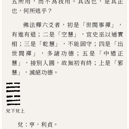
，
。
，
五所用
而不為我用
其凶也
是其正
，
？
也
何
所逃乎
，
「
」，
佛法釋六爻者
初是
世間事禪
；
「
」，
有進有退
二是
空
慧
宜史巫以通實
；
「
」，
；
「
相
三是
乾慧
不能固守
四是
出
」，
；
「
世間禪
多諸功德
五是
中道正
」，
，
；
「
慧
接別入圓
故無
初有終
上是
邪
」，
。
慧
滅絕功德
兌下兌上
：
，
。
兌
亨
利貞