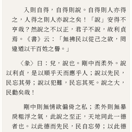
，
。
入則自得
自得則說
自得則人亦得
，
！「
」
之
人得之則
人亦說之矣
說
安得不
？
，
，
亨哉
然說之不以正
君子
不說
故利貞
。《
》
：「
，
焉
書
云
無拂民以從
己
之欲
罔
。」
違道
以干百姓之譽
〈
〉
：
，
。
。
彖
曰
兌
說也
剛中而柔外
說
，
；
，
以利貞
是以順乎天而
應乎人
說以先民
；
，
。
，
民忘其勞
說以犯難
民忘其死
說
之大
！
民勸矣哉
；
剛中則無情欲偏倚之私
柔外則無暴
，
，
戾粗浮之
氣
此說之至正
天地同此一德
。
，
；
者也
以此德而先
民
民自忘勞
以此德