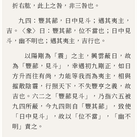
，
，
。
折右肱
此上之咎
非三咎也
：
，
；
，
九四
豐其蔀
日中見斗
遇其夷主
。〈
〉
：
，
；
吉
象
曰
豐其蔀
位
不當也
日中見
，
；
，
。
斗
幽不明也
遇其夷主
吉行也
「
」
，
，
以陽剛為
震
之主
興雲蔽日
故
「
，
」，
，
為
豐蔀
見斗
幸遇
初九剛正
如日
，
，
方升而往有尚
力能等我而為夷
主
相與
，
，
，
摧散陰霾
行照天下
不失豐亨之義
故
。
「
」，
吉
也
六二之
豐蔀見斗
乃指六五被
，
「
」，
九四所蔽
今九
四則自
豐其蔀
致使
「
」，
「
」，「
日中見斗
故以
位不當
幽不
」
。
明
責之