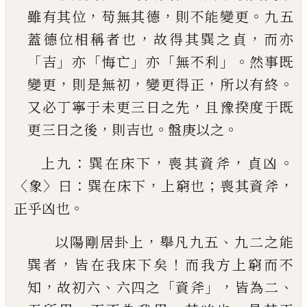
，
，
。
雖有其位
苟無
其德
則不能變更
九五
，
，
蓋德位相稱者也
故得其
巽之貞
而亦
「
」
「
」
「
」。
吉
亦
悔亡
亦
無不利
然事既
，
，
，
。
變更
則
是無初
變更得正
所以有終
，
又必丁寧于未更三
日之先
且豫揆度于既
，
。
。
更三日之後
則吉也
盤庚
以之
：
，
，
。
上九
巽在床下
喪其資斧
貞凶
〈
〉
：
，
；
，
象
曰
巽在床下
上窮
也
喪其資斧
。
正乎凶也
，
、
以陽剛居卦上
舉凡九五
九二之能
，
！
巽者
皆在我
床下矣
而我方上窮而不
，
、
「
」，
、
知
故初六
六四之
資斧
皆為二