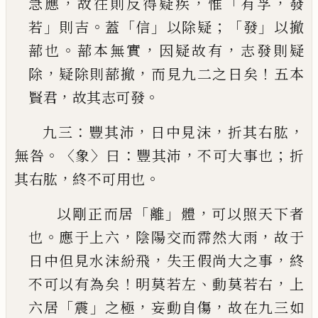
，
，
「
，
急
應
故往則反得疑疾
惟
有孚
發
」
。
「
」
；「
」
若
則吉
蓋
信
以除
疑
發
以撤
。
，
，
蔀也
蔀本無實
因疑故有
志發則疑
，
，
！
除
疑除則蔀撤
而見九二之日矣
五本
，
。
賢君
故其志
可發
：
，
，
，
九三
豐其沛
日中見沫
折其右肱
。〈
〉
：
，
；
無咎
象
曰
豐其沛
不可大事也
折
，
。
其右肱
終不可用也
「
」
，
以剛正而居
離
體
可以照天下者
。
，
，
也
應于上六
陰
陽交而霈然大雨
故于
，
，
日中但見水沫紛飛
失王
假尚大之事
終
！
、
，
不可以有為矣
明莫若左
動莫若
右
上
「
」
，
，
六居
震
之極
妄動自傷
故在九三如