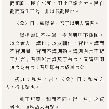
，
，
。
而犯難
民自忘死
即此是說
之大
民自
，
。
勸而胥化于善
非以我勸民也
〈
〉
：
，
。
象
曰
麗澤兌
君子以朋友講習
，
。
澤相麗則不枯竭
學有朋則不孤陋
，
；
，
。
以文會友
講
也
以友輔仁
習也
講而
；
。
不習則罔
習而不講則殆
講則有言不背
；
。
于無言
習則無言證契于有言
又
講則即
；
！
無言為有言
習則即有言成無言矣
：
，
。〈
〉
：
初九
和兌
吉
象
曰
和兌之
，
。
吉
行未疑也
，
，
「
」
剛正無應
和而不同
得
兌
之貞
，
。
者也
無私故未有
疑