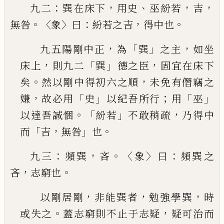
：
，
、
，
，
九二
巽在床下
用史
巫紛若
吉
。〈
〉
：
，
。
無咎
象
曰
紛若之吉
得中也
，
「
」
，
九五陽剛中正
為
巽
之主
如坐
，
「
」
，
床上
則九二
巽
德
之臣
固宜在床下
。
，
矣
然以剛中得初六之順
未免
有僭竊之
，
「
」
；
「
」
嫌
故必用
史
以紀吾所行
用
巫
。「
」
，
以達吾
誠悃
紛若
不敢稍疏
乃得中
「
，
」
。
而
吉
無咎
也
：
，
。〈
〉
：
九三
頻巽
吝
象
曰
頻巽之
，
。
吝
志窮也
，
，
，
以剛居剛
非能巽者
勉強學巽
時
。
，
或失之
蓋志窮
則不止于志疑
疑可治而