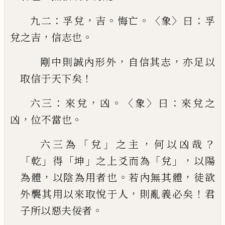
：
，
。
。〈
〉
：
九二
孚兌
吉
悔亡
象
曰
孚
，
。
兌之吉
信志也
，
，
剛中則誠內形外
自信其志
亦足以
！
取信于天下
矣
：
，
。〈
〉
：
六三
來兌
凶
象
曰
來兌之
，
。
凶
位不當也
「
」
，
？
六三為
兌
之主
何以凶哉
「
」
「
」
「
」，
乾
得
坤
之上爻而為
兌
以陽
，
。
，
為體
以陰為用者也
若內無其體
徒欲
，
！
外襲
其用以來取悅于人
則亂義必矣
君
。
子所以惡夫
佞者