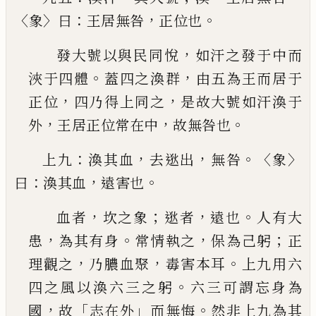
〈
〉
：
，
。
象
曰
王居無咎
正位
也
，
發大號以與民同悅
如汗之發于中而
。
，
浹于四體
蓋四之渙群
由五為王而居于
，
，
正位
四乃得上同
之
是故大號如汗渙于
，
，
。
外
王居正位常在中
故無
咎也
：
，
，
。〈
〉
上九
渙其血
去逖出
無咎
象
：
，
。
曰
渙其血
遠害也
，
；
，
。
血者
坎之象
逖者
遠也
人有大
，
。
，
；
患
為其有身
常情
執之
保為
己
躬
正
，
，
。
理觀之
乃膿血聚
毒害本耳
上
九用六
。
四之風以渙六三之躬
六三可謂忘身為
，
「
」
。
國
故
志在外
而無悔
然非上
九
為其