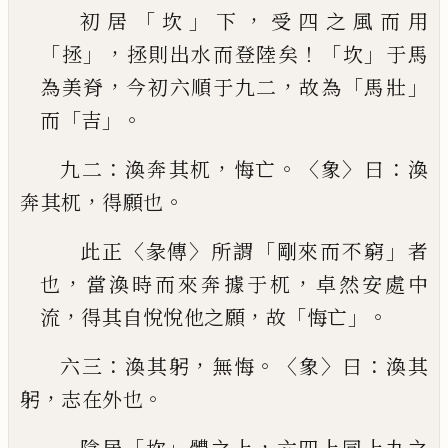
「
」
，
初居
坎
下
受四之風而用
「
」，
！
「
」
拯
拯則出水而登陸矣
坎
于馬
，
，
「
」
為美脊
今初六順于九二
故為
馬壯
「
」。
而
吉
：
，
。〈
〉
：
九二
渙奔其杌
悔亡
象
曰
渙
，
。
奔其杌
得願也
〈
〉
「
」
此正
彖傳
所謂
剛來而不窮
者
，
，
也
當渙時而來奔
據于杌
卓然安處中
，
，
「
」。
流
得其自悅悅他之願
故
悔
亡
：
，
。〈
〉
：
六三
渙其躬
無悔
象
曰
渙其
，
。
躬
志在外也
「
」
，