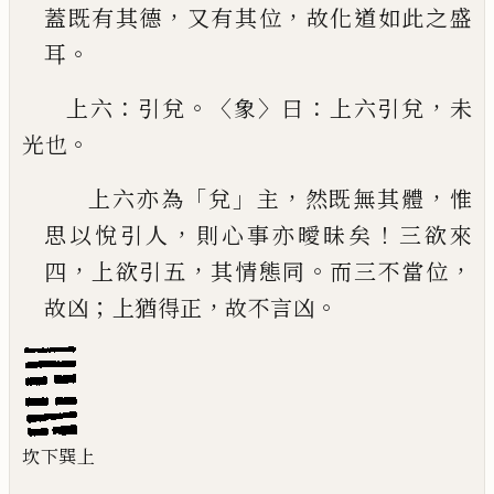
，
，
蓋既有其德
又有其位
故化道如此
之盛
。
耳
：
。〈
〉
：
，
上六
引兌
象
曰
上六引兌
未
。
光也
「
」
，
，
上六亦為
兌
主
然既無其體
惟
，
！
思以悅引人
則心
事亦曖昧矣
三欲來
，
，
。
，
四
上欲引五
其情態同
而三
不當位
；
，
。
故凶
上猶得正
故不言凶
坎下巽上