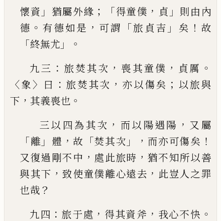
」
；「
，
」
懷資
猶屬外緣
得童
僕
貞
則由內
。
，
「
」
！
德
有德如是
可謂
旅貞吉
矣
故
「
」。
終無尤
：
，
，
。
九三
旅焚其次
喪其童僕
貞厲
〈
〉
：
，
；
象
曰
旅焚其次
亦以
傷矣
以旅與
，
。
下
其義喪也
，
，
三以四為其次
而以陽遇陽
又屬
「
」
，
「
」，
！
離
體
故
焚其次
而亦可傷矣
，
，
又復過剛不中
處此旅時
猶不知所
以善
，
，
與其下
致使童僕離心遠去
此豈人之罪
？
也
哉
：
，
，
。
九四
旅于處
得其資斧
我心不快