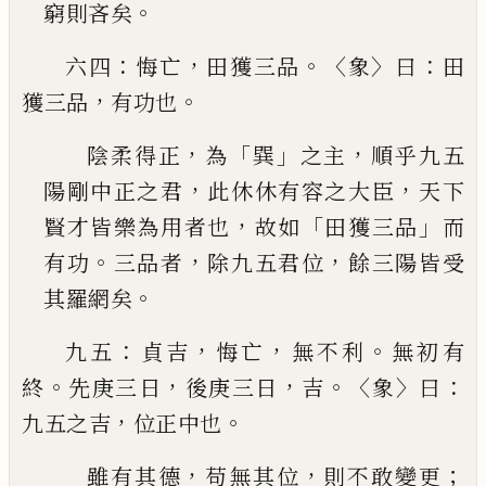
。
窮則吝矣
：
，
。〈
〉
：
六四
悔亡
田獲三品
象
曰
田
，
。
獲三品
有功也
，
「
」
，
陰柔得正
為
巽
之主
順乎九五
，
，
陽剛中正之君
此
休休有容之大臣
天下
，
「
」
賢才皆樂為用者也
故如
田獲三品
而
。
，
，
有功
三品者
除九五君位
餘三陽皆
受
。
其羅網矣
：
，
，
。
九五
貞吉
悔亡
無不利
無初有
。
，
，
。〈
〉
：
終
先庚三日
後庚三
日
吉
象
曰
，
。
九五之吉
位正中也
，
，
；
雖有其德
苟無其位
則不敢變更