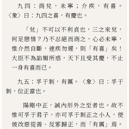
：
，
；
，
。
九四
商兌
未寧
介疾
有喜
〈
〉
：
，
。
象
曰
九四之喜
有慶也
「
」
，
，
兌
不可以不利貞也
三之來兌
？
，
，
何足戀惜
乃不忍
絕而商之
心必未寧
，
，
「
」
！
惟介然自斷
速疾勿遲
則
有
喜
矣
，
，
大臣不為諂媚所惑
天下且受其慶
不止
。
一
身有喜而
已
：
，
。〈
〉
：
九五
孚于剝
有厲
象
曰
孚于
，
。
剝
位正當也
，
。
陽剛中正
誠內形外之至者也
故不
，
，
惟可孚于君
子
亦可孚于剝正之小人
使
、
，
「
」
。
彼改惡從善
反邪歸
正
而
有厲
焉