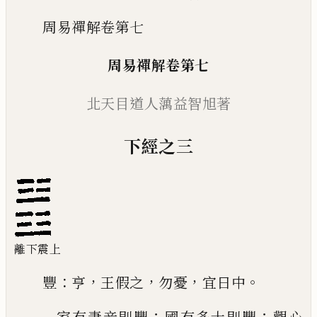
周易禪解卷第七
周易禪解卷第七
北天目道人蕅益智旭著
下經之三
離下震上
：
，
，
，
。
豐
亨
王假之
勿憂
宜日中
；
；