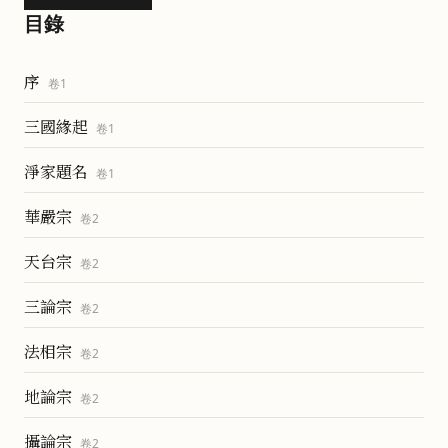
目錄
序
卷
1
三國緣起
卷
1
淨家題名
卷
1
華嚴宗
卷
2
天台宗
卷
2
三論宗
卷
2
法相宗
卷
2
地論宗
卷
2
攝論宗
卷
2