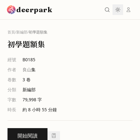
跳到主要內容
deerpark
首頁
/
新編部
/
初學題額集
初學題額集
經號
B0185
作者
良山
集
卷數
3
卷
分類
新編部
字數
79,998
字
時長
約 8 小時 55 分鐘
開始閱讀