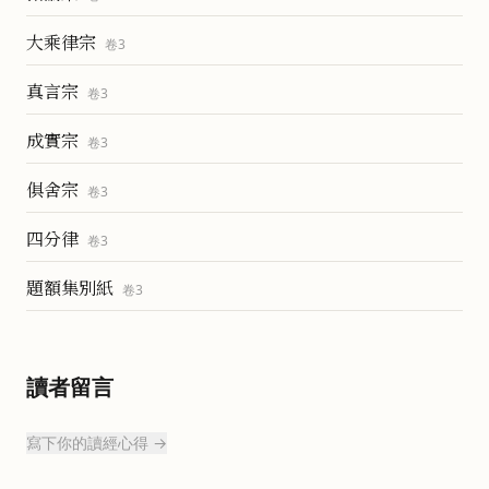
大乘律宗
卷
3
真言宗
卷
3
成實宗
卷
3
俱舍宗
卷
3
四分律
卷
3
題額集別紙
卷
3
讀者留言
寫下你的讀經心得 →