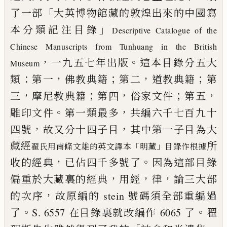
「
了一部
大英博物館藏的敦煌出來的中國寫
」
本分類
記注目錄
Descriptive Catalogue of the
Chinese Manuscripts from
Tunhuang in the British
，
。
一九五七年出版
這本目錄
分五大
Museum
：
，
；
，
；
類
第一
佛教典籍
第二
道教典籍
第
，
；
，
；
，
三
摩尼教典
籍
第四
俗家文件
第五
。
，
雕印文件
第一類最多
共編六千
七百九十
，
，
四號
故又分十四子目
其中第一子目為大
藏經
所
「
」
翟氏
用南條文雄的英文譯本
明藏
目錄作根據
，
。
收的經典
已
佔四千多號
了
因為這部目錄
，
，
，
偏重於大藏裏的經典
用經
律
論三大部
，
的
次序
故原編的 stein 號碼須全部重編過
。
。
了
S. 6557 在目錄裏就改
編作 6065 了
翟