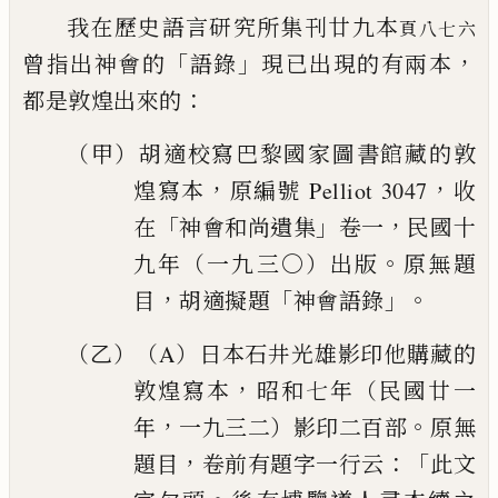
我在歷史語言研究所集刊廿九本
頁八七六
「
」
，
曾指出神會的
語錄
現已出現的有兩本
：
都是敦煌出來的
（甲）胡適校寫巴黎國家圖書館藏的敦
，
，
煌寫本
原編號
Pelliot 3047
收
「
」
，
在
神會和尚遺集
卷一
民國十
。
九
年（一九三〇）出版
原無題
，
「
」。
目
胡適擬題
神會
語錄
（乙）（A）日本石井光雄影印他購藏的
，
敦煌寫本
昭和七年
（民國廿一
，
。
年
一九三二）影印二百部
原無
，
：「
題目
卷前有題字一行云
此文