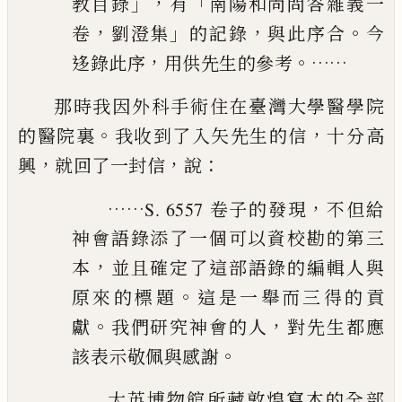
」，
「
教目錄
有
南陽和尚問答雜義
一
，
」
，
。
卷
劉澄集
的記錄
與此序合
今
，
。……
迻錄此序
用供先
生的參考
那時我因外科手術住在臺灣大學醫學院
。
，
的醫院裏
我收到了入矢
先生的信
十分高
，
，
：
興
就回了一封信
說
……
，
S. 6557 卷子的發現
不但給
神會語錄添了一個可以
資校勘的第三
，
本
並且確定了這部語錄的編輯人與
。
原來的
標題
這是一舉而三得的貢
。
，
獻
我們研究神會的人
對先
生都應
。
該表示敬佩與感謝
大英博物館所藏敦煌寫本的全部