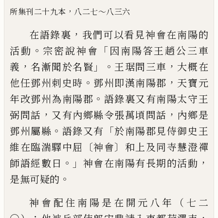
，
所集
刊二十九本
八二七～八三六
，
在語錄裏
我們可以看見神會在南陽的
。
「
活動
宗密說神會
因南陽答王趙公三車
，
」。
，
義
名漸聞於名賢
王琚問三車
大概在
。
，
他任鄧州刺史時
鄧州即漢南陽郡
天寶元
。
年改鄧州為南陽郡
語錄裏又有南陽太守王
，
，
弼問話
又有內鄉縣令張萬頃問話
內鄉
是
。
「
鄧州屬縣
語錄又有
於南陽郡見侍御史王
〔
〕
維在臨湍驛中屈
神
會
和上及同寺慧澄禪
。」
，
師語經數日
神會在南陽有長期的活動
。
是無可疑的
神會配住南陽是在開元八年（七二