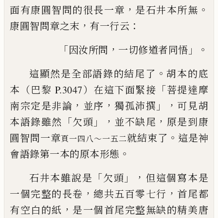
，
。
面有康圓智問的很長一章
是石井本所無
，
：
康圓智問
章之末
有一行云
「
，
」。
因汝所問
一切修道者同悟
。
這顯然是全部語錄的結尾了
胡本的底
「
本（巴黎 P.3047）在這下
面緊接
菩提達摩
，
，
」，
南宗定是非論
並序
獨孤沛撰
可見胡
「
」，
，
本
語錄雖然
欠頭
並不缺尾
原是到康
。
圓智問一章
就結束了
這是神
頁一四八～
一五二
。
會語錄第一本的原本形態
「
」，
石井本雖說是
欠頭
但這個寫本是
，
，
一個完整的長卷
總
共五百零七行
首尾都
，
有空白的紙
是一個首尾完整無缺的精美
唐