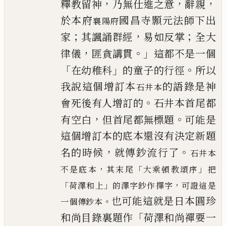
，
，
，
釋教留神
乃無仕進之意
辭親
於本府
國昌寺顥元法師下出
襄陽府
；
，
；
家
其諷誦群經
易如反掌
全大
，
。」
律
儀
匪貪講貫
這都不是一個
「
」
。
在幼稚科
的童子的行
徑
所以
我說這個增訂本
的語錄是神
石井本
。
會死後有人
增訂的
石井本首尾都
，
。
有空白
但首尾都無標題
可能是
這個增訂本的底本還沒有決定新題
，
。
名的時候
就傳鈔流行
了
石井本
，
「
」
不是底本
其末尾
大乘頓教頌序
把
「
」
，
荷澤和上
的澤
字鈔作擇字
可證這是
也可能這就是日本圓珍
。
一個傳鈔本
「
和
尚目錄裏題作
荷澤和尚禪要一