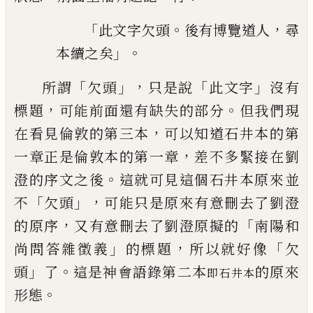
「
。
，
此文字欠頭
後有博覽道人
尋
」。
本續之矣
「
」，
「
」
所謂
欠頭
只是說
此文字
沒有
，
。
標題
可能前面還有缺失
的部分
但我們現
，
在看見倫敦的第三本
可以知道石井本的第
，
一
章正是倫敦本的第一章
差不多緊接在劉
。
澄的序文之後
這就可
見這個石井本原來並
「
」，
不
欠頭
可能只是原來有意刪去了劉澄
，
「
的原序
又有意刪去了劉澄原擬的
南陽和
」
，
「
尚問答雜徵義
的標
題
所以就好像
欠
」
。
頭
了
這是神會語錄第二本
的
原來
即石井本
。
形態