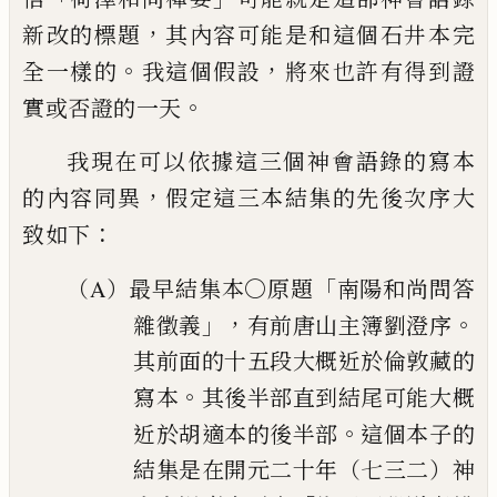
，
新改的標題
其內容可能是和這
個石井本完
。
，
全一樣的
我這個假設
將來也許有得到證
。
實或否證
的一天
我現在可以依據這三個神會語錄的寫本
，
的內容同異
假定這
三本結集的先後次序大
：
致如下
「
（A）最早結集本〇原題
南陽和尚問答
」，
。
雜徵義
有前唐山主
簿劉澄序
其前面的十五段大概近於倫敦藏的
。
寫本
其後
半部直到結尾可能大概
。
近於胡適本的後半部
這個本子的
結集是在開元二十年（七三二）神