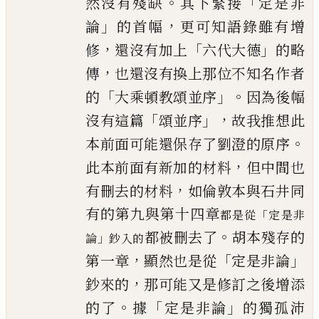
。
「
然沒有殘缺
其下緊接
定是非
」
，
論
的首幅
更可知語錄雖有增
，
「
」
修
還沒有加上
六代大德
的略
，
傳
也還沒有換上那位不知名作者
「
」。
的
大乘頓教頌並
序
因為後幅
「
」，
沒有這篇
頌並序
故我推想此
。
本前面
可能還保存了劉澄的原序
，
此本前面有新加的材料
但中
間也
，
有刪去的材料
如倫敦本與石井同
有的第九與第十四
章
「
都是從
定是非
。
都被刪去了
胡本殘存的
」
論
鈔入的
，
「
」
第一
章
顯然也是從
定是非論
，
鈔來的
那可能又是修訂之
後增添
。
「
」
的了
據
定是非論
的獨孤沛