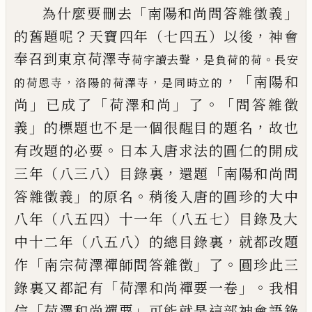
「
」
為什麼要刪去
南陽和尚問答雜徵義
？
，
的舊題呢
天寶四年
（七四五）以後
神會
奉召到東京荷澤寺
，
。
荷字讀去聲
是負荷的荷
長安
，「
南陽和
，
，
的荷恩寺
洛陽的荷澤寺
是同時立的
」
「
」
。「
尚
已
成了
荷
澤和尚
了
問答雜徵
」
，
義
的標題也不是一個很醒目的題名
故也
。
有改題的必要
日本入唐求法的圓仁的開成
，
「
三年（八三八）
目錄裏
還題
南陽和尚問
」
。
答雜徵義
的原名
稍後入唐的圓珍
的大中
八年（八五四）十一年（八五七）目錄及大
，
中十二年（八
五八）的總目錄裏
就都改題
「
」
。
作
南宗荷澤禪師問答雜徵
了
圓珍此三
「
」。
錄裏又都記有
荷澤和尚禪要一卷
我相
「
」
信
荷澤和
尚禪要
可能就是這部神會語錄