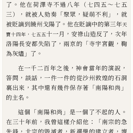
。
了
他
在荷澤寺不過八年（七四五～七五
，
「
，
」，
三）
就被人劾奏
聚眾
疑
萌不利
就
。
被貶謫到饒州戈陽了
他在貶謫中的第三年
天
，
，
十一月
安祿山造反了
次年
，
寶
十四年
七五五
，
「
，
洛陽長安都失陷了
兩京的
寺宇宮觀
鞠
」
。
為灰燼
了
，
，
在一千二百年之後
神會當年的演說
，
，
答問
談話
一件一
件的從沙州敦煌的石洞
，
「
」
裏出來
其中還有幾件保存著
南陽和尚
。
的主名
「
」
。
這個
南陽和尚
是一個了不起的人
，
：「
在三十年前
我曾這
樣介紹他
南宗的急
，
，
，
先鋒
北宗的毀滅者
新禪學的建立者
壇