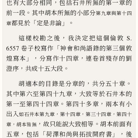
，
也有大部分相
同
包括石井所無的第一章的
。
前一段
其中胡本所無的小部分
第九章與第十四
「
」。
都見於
定是非論
章
，
這樣校勘之後
我決定把這個倫敦 S.
「
6557 卷子校寫作
神會
和尚語錄的第三個敦
」，
，
煌寫本
分寫作十四章
連卷首殘存的劉
，
。
澄序
共成十五大段
，
。
胡適本的目錄是分章的
共分五十章
，
其中第六至第四十九
章
大致等於石井本的
。
，
第一至第四十四章
第四十多章
兩本有
小
出入
，
，
，
如石井本第九章
第十四章
第三十四章
第四十
，
。
故只能說大致相等
胡本前面有
，
章
胡本皆無
，
「
」，
五章
包括
荷澤和尚與拓拔開
府書
後