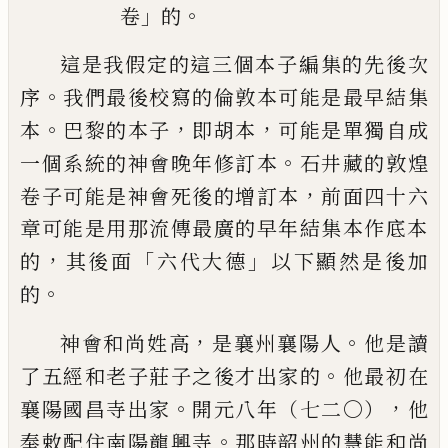
」
。
卷
的
這是我假定的這三個本子編集的先後次
。
序
我們最後校寫的倫敦
本可能是最早結集
。
，
，
本
巴黎的本子
即胡本
可能是單獨自成
。
一
個系統的神會晚年修訂本
石井藏的敦煌
，
卷子可能是神會死後的
增訂本
前面四十六
章可能是用那流傳最廣的早年結集本作底本
，
「
」
的
其後面
六代大德
以下顯然是後加
。
的
，
。
神會和尚姓高
是襄州襄陽人
他是讀
。
了五經和老子莊子之
後才出家的
他最初在
。
，
襄陽國昌寺出家
開元八年（七二〇）
他
。
奉敕配住南陽龍興寺
那時韶州的慧能和尚