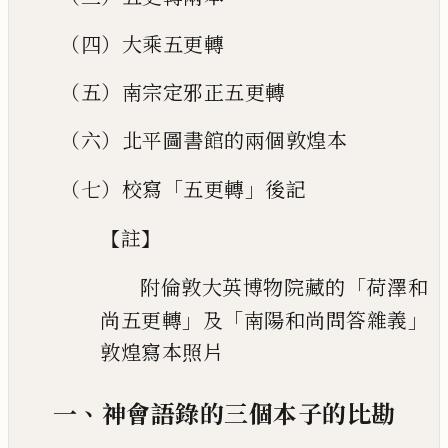
（四）大乘五更轉
（五）南宗定邪正五更轉
（六）北平圖書館的兩個敦煌本
「
」
（七）校寫
五更轉
後記
【
】
註
「
附倫敦大英博物院藏的
荷澤和
」
「
」
尚五更轉
及
南陽和尚問
答雜義
敦煌寫本照片
、
一
神會語錄的三個本子的比勘