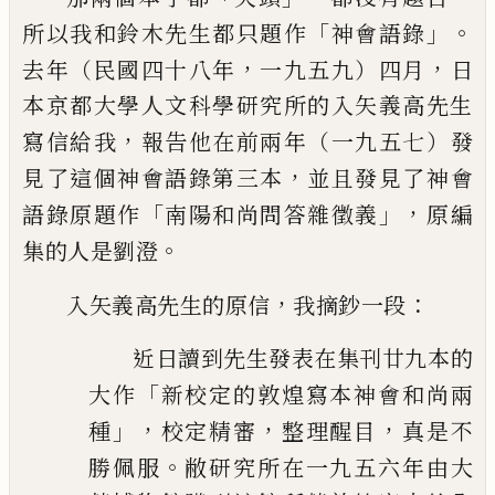
「
」。
所以我和鈴木先生都
只題作
神會語錄
，
，
去年（民國四十八年
一九五九）四月
日
本京都大學人文科學研究所的入矢義高先生
，
寫信給我
報告他
在前兩年（一九五七）發
，
見了這個神會語錄第三本
並且發見了
神會
「
」，
語錄原題作
南陽和尚問答雜徵義
原編
。
集的人是劉澄
，
：
入矢義高先生的原信
我摘鈔一段
近日讀到先生發表在集刊廿九本的
「
大作
新校定的敦煌
寫本神會和尚兩
」，
，
，
種
校定精審
整理醒目
真是不
。
勝佩
服
敝研究所在一九五六年由大