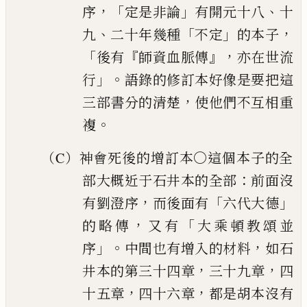
，「
」
、
序
定是非論
有開元十八
十
、
「
」
，
九
二十年幾種
不定
的本子
「
『
』，
後有
師資血脈傳
亦在世流
」。
行
語錄的修訂本好像是要
把這
，
三部書分的清楚
使他們不互相重
。
複
（C）神會死後的增訂本〇這個本子的全
：
部大概近于石井本的全
部
前面沒
，
「
」
有劉澄序
而後面有
六代大德
，
「
的略傳
又
有
大乘頓教頌並
」。
，
序
中間也有增入的材料
如石
，
，
井本
的第三十四章
三十九章
四
，
，
十五章
四十六章
都是胡
本沒有