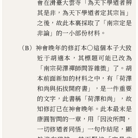
「
會在滑臺大雲寺
為天
下學道者辨
，
」
其是非
為天下學道者定其宗旨
，
「
之後
故此
本裏採取了
南宗定是
」
。
非論
的一小部份材料
（B）神會晚年的修訂本〇這個本子大致
，
近于胡適本
其標題可
能
已
改為
「
」
。
南宗荷澤禪師問答雜徵
了
胡
，
「
本前面新加的
材料之中
有
荷澤
」，
和尚與拓拔開府書
是一件重要
，
「
」，
的
文字
此書稱
荷澤和尚
故
。
知修訂
已
在神會晚年
此
本最末是
，
「
，
康圓智問的一章
用
因汝所問
」
，
一切修道者同
悟
一句作結尾
顯