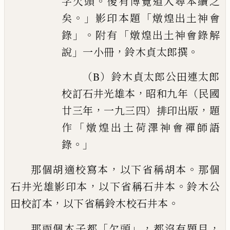
。
字欠頭
後有博覽道人
尋本續之
。」
「
矣
影印本題
燉煌出土神會
」。
「
錄
附
有
燉煌出土神會錄解
」
，
。
說
一小冊
鈴木貞太郎撰
（B）鈴木貞太郎公田連太郎
，
校訂石井光雄本
昭和九
年（民國
，
，
廿三年
一九三四）排印出版
題
「
作
燉
煌出土荷澤神會禪師語
。」
錄
，
。
那個胡適校寫本
以下省稱胡本
那個
，
。
石井光雄影印本
以下省
稱石井本
鈴木公
，
。
田校訂本
以下省稱鈴木校石井本
「
」，
，
那兩個本子都
欠頭
都沒有題目