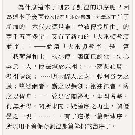
？
為什麼這本子刪去了劉澄的原序呢
因
為這本子後面
有了
鈴木
校石井本的第四十九章以下
「
，
」
新加的
六代大德是誰
並敘傳授所
由
的
，
「
兩千五百多字
又有了新加的
大乘頓教頌
」，——
「
」
並序
這篇
大乘頓教序
是一篇
「
」
，
「
我荷澤和上
的小傳
裏面
已
說他
付心
，
；……
，
契於一人
傳法燈於六祖
慈悲心廣
；
……
，
汲引情深
明示醉人之珠
頓開貧女之
；
，
；
，
藏
墮疑網者
斷之以慧劍
溺迷津者
濟
：……
，
，
之以智舟
於是省閣簪裾
里閈耆耋
，
；
，
得無
所得
聞所未聞
疑達摩之再生
謂優
！……」，
，
曇之一現
有了
這樣一篇新傳序
。
所以用不着保存劉澄那篇笨拙的舊序了