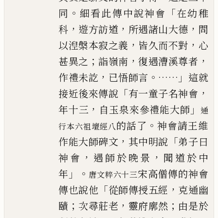
。
「
同
細看此傳中說神會
在幼稚
，
，
，
科
遊方訪道
所遇諸山大德
問
，
，
以湼槃本寂之義
皆久
而不對
心
；
，
，
甚異之
詣嶺南
復遇漕溪尊者
，
。……」
作禮未訖
已
悟師言
這就
「
，
接近後來傳說
有一童子名神會
，
」
年十三
自玉泉來參禮能大師
通
。
的話了
神會請王維
行本六祖壇經八
，
「
作能大師碑文
其中明說
弟子曰
，
，
神會
遇師
於晚景
聞道於中
」。
年
宋高僧傳的神會
唐文粹六十三
「
，
傳
也說他
從師傳授五經
克通幽
；
，
；
賾
次尋莊老
靈府廓然
由是於