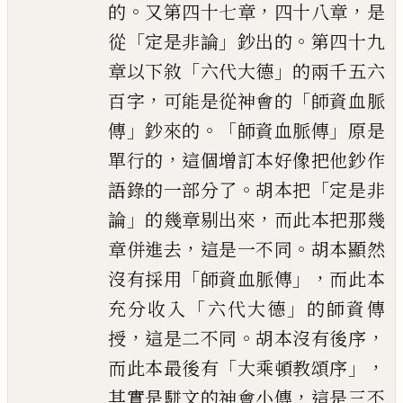
。
，
，
的
又第四十七章
四十八章
是
「
」
。
從
定是非論
鈔出的
第四十九
「
」
章以下敘
六代大德
的兩千五六
，
「
百字
可能是從神會的
師資血脈
」
。「
」
傳
鈔來的
師資血脈傳
原是
，
單行的
這個增訂本好像把他鈔作
。
「
語錄的一部分了
胡本把
定是非
」
，
論
的幾章剔出來
而此本把那幾
，
。
章併進
去
這是一不同
胡本顯然
「
」，
沒有採用
師資血脈傳
而
此本
「
」
充分收入
六代大德
的師資傳
，
。
，
授
這是二不同
胡
本沒有後序
「
」，
而此本最後有
大乘頓教頌序
，
其實是駢
文的神會小傳
這是三不