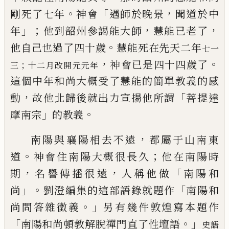
。
「
，
剛死了七年
神會
遇師於晚景
聞道於中
」；
，
，
年
他到韶州參謁能大師
慧能
已
老
了
。
他自己也過了四十歲
慧能死在先天二年
七一
，
。
神會
已
是四十四歲了
；
三
十二月改開
元元年
這個中年和尚大概受了慧能的簡
單教義的感
，
「
動
故他北歸後就出力宣揚他所謂
菩提達
」
。
摩南宗
的教義
，
南陽與襄陽相去不遠
都屬于山南東
。
；
道
神會住南陽大概很
長久
他在南陽時
，
，
「
期
名譽傳播很遠
人稱他做
南陽和
」。
「
尚
劉澄編集的這部語錄就題作
南陽和
。」
尚問答雜徵義
另有幾件
敦煌寫本題作
「
。」
南陽和尚頓教解脫禪門直了性壇語
史語