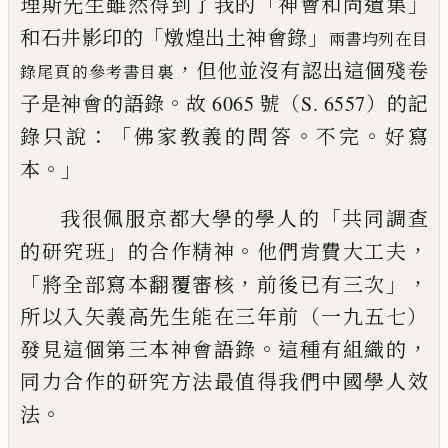
「
」
理斯先生雖然得到了我的
神會和尚遺集
「
」
和石
井影印的
燉煌出土神會錄
兩書均列在目
，
但
他並沒有認出這個殘卷
錄尾頁的參考書目裏
。
子是神會的語錄
故 6065 號（S. 6557）的記
：「
。
。
錄
只說
佛家教義的問答
不完
好寫
。」
本
「
我很佩服京都大學的學人的
共同調查
」
。
，
的研究班
的合作精
神
他們肯費大工夫
「
，
」，
將全部寫本翻覆審核
前後
已
有三次
所以入矢義高先生能在三年前（一九五七）
。
，
發見這個第三本神會
語錄
這種有組織的
同力合作的研究方法最值得我們中國學人
效
。
法