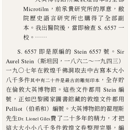
，
，
Microtilm
前承貴研究
所的厚意
敝
院歷史語言研究所也購得了全部副
。
，
本
我出
醫院後
當即檢查 S. 6557 一
。……
校
。
S. 6557 即是原編的 Stein 6557 號
Sir
，
Aurel Stein（斯坦因
一
八六二～一九四三）
一九〇七年在敦煌千佛洞取去中古寫本大小
，
八千多件
全存貯
其中有二十件是最古的雕刻印本
。
在倫敦大英博物館
這些文件都用 Stein 編
，
號
正如巴黎國家圖書館藏的敦煌文件都用
。
Pelliot（伯希和）編號
大英博物館的翟理斯
，
先生
費了二十多年的精力
才把
Dr. Lionel
Giles
，
這大大小小八千多件敦煌文卷
整理完畢
編