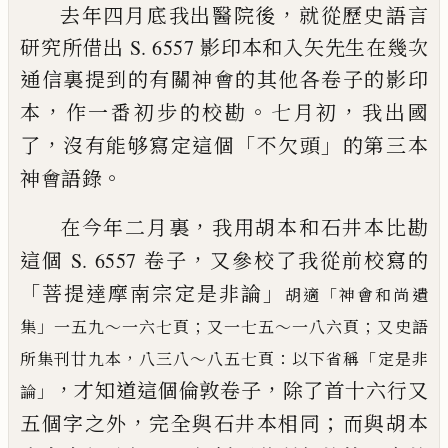
，
去年四月底我出醫院後
就從歷史語言
研究所借出 S. 6557 影
印本和入矢先生在幾次
通信裏提到的有關神會的其他各卷子的影
印
，
。
，
本
作一番初步的校勘
七月初
我出國
，
「
」
了
沒有能够寫定這
個
不欠頭
的第三本
。
神會語錄
，
在今年二月裏
我用胡本和石井本比勘
，
這個 S. 6557 卷子
又
參校了我從前校寫的
「
」
菩提達摩南宗定是非論
「
胡適
神會和尚
遺
」
；
；
集
一五九～一六七頁
又一七五～一八六頁
又史語
，
：
「
所集刊廿九本
八三八
～八五七頁
以下省稱
定是非
，
，
才知道這個倫敦卷子
除了首十
六行又
」
論
，
；
五個字之外
完全與石井本相同
而與胡本