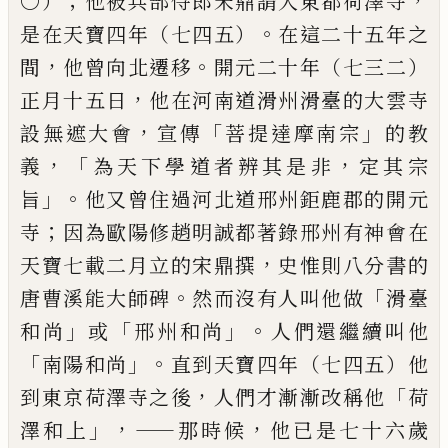
；
，
〇）
他被兵部侍郎宋鼎
請入東都荷澤寺
。
是在天寶四年（七四五）
在這二十五年之
，
。
間
他曾向北遷移
開元二十年（七三二）
，
正月十五日
他在河南道
滑州滑臺的大雲寺
，
「
」
設無遮大會
宣傳
菩提達摩南宗
的教
，
「
，
義
為天下學道者辨其是非
定其宗
」。
旨
他又曾住過河北道邢州
鉅鹿郡的開元
；
寺
因為歐陽修趙明誠都著錄邢州有神會在
，
天寶七
載二月立的宋鼎撰
史惟則八分書的
。
「
唐曹溪能大師碑
然而沒有
人叫他做
滑臺
」
「
」。
和尚
或
邢州和尚
人們還繼續叫他
「
」。
南陽
和尚
直到天寶四年（七四五）他
，
「
到東京荷澤寺之後
人們才
漸漸改稱他
荷
」，——
，
澤和上
那時候
他
已
是七十六歲