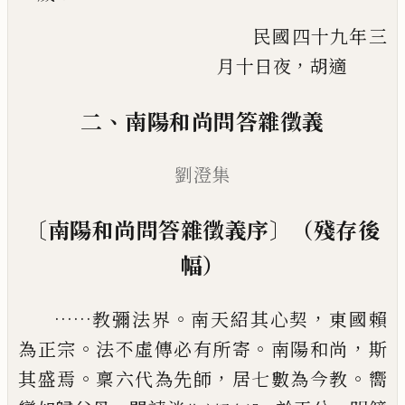
民國四十九年三
，
月十日夜
胡適
、
二
南陽和尚問答雜徵義
劉澄集
〔
〕
南陽和尚問答雜徵義序
（殘存後
幅）
……
。
，
教彌法界
南天紹其心契
東國賴
。
。
，
為正宗
法不虛傳
必有所寄
南陽和尚
斯
。
，
。
其盛焉
稟六代為先師
居七數
為今教
嚮