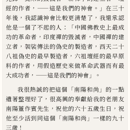
，——
。」
經的作者
這是我們的神會
在三十
，
，
年後
我認識神會
比較更清楚了
我還承認
：「
他是一個了不起的人
中國佛教史上
最成
，
，
功的革命者
印度禪的毀滅者
中國禪的建
，
，
立者
袈裟傳法
的偽史的製造者
西天二十
，
八祖偽史的最早製造者
六祖壇經的
最早原
，
料的作者
用假造歷史來做革命武器而有最
，——
」。
大成功者
這是我們的神會
「
」
我很熱誠的把這個
南陽和尚
的一點
，
遺著整理好了
很高
興的奉獻給我的老朋友
，
，
南陽董作賓先生
祝他的六十五歲生日
祝
「
」
他至少活到同這個
南陽和尚
一樣的九十
！
三歲