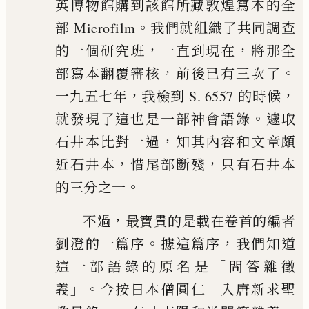
英博物館購到該館所藏敦
煌寫本的全
。
部 Microfilm
我們就組織了共同調查
，
，
的一個研
究班
一直到現在
將那全
，
。
部寫本翻覆審核
前後
已
有三
次了
，
，
一九五七年
我檢到 S. 6557 的時候
。
就發現了這也
是一部神會語錄
遽取
，
石井本比對一過
知其內容和文章
頗
，
，
近石井本
惜尾部斷殘
只有石井本
。
的三分之一
，
不過
最寶貴的是載在卷首的編者
。
，
劉澄的一篇序
據這
篇序
我們知道
「
這一部語錄的原名是
問答雜徵
」。
「
義
今按
日本僧圓仁
入唐新求聖