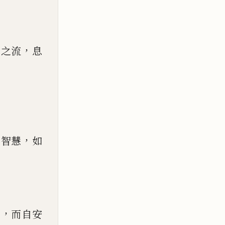
，
想之流
息
，
心智慧
如
，
境
而自安