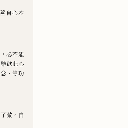
葢自心本
，
修
必不能
，
雖欲此心
、
無念
等功
，
裸了澈
自