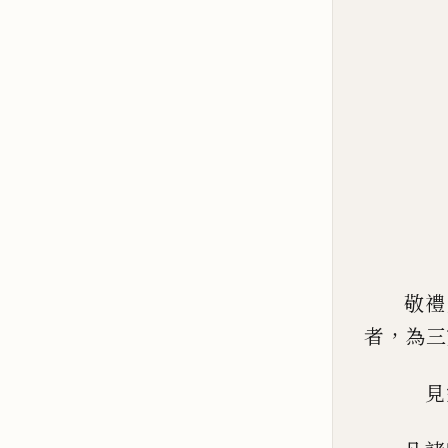
敬禮
，
者
為三
見