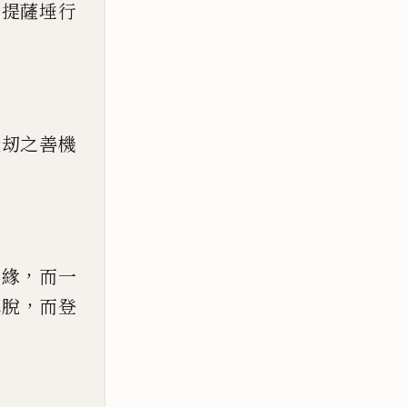
菩提薩埵行
賢刼之善機
，
事緣
而一
，
解脫
而登