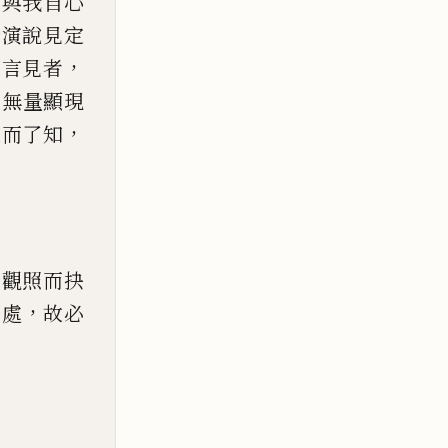
，
與我自心
今演說見定
，
初言見者
，
無量顯
現
，
是而了知
）
慧觀照而抉
，
一處
故必
）