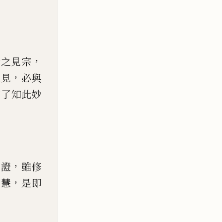
，
論之見宗
，
之見
必與
當了知此妙
，
印證
雖修
，
智慧
是即