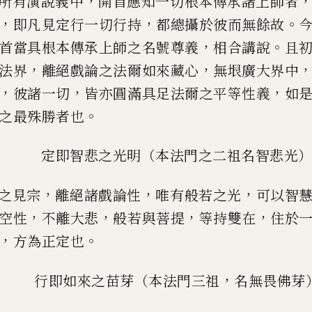
，
所有演說義中
開首應知一切根本傳承諸上師者
，
，
。
即凡見定行一
切行持
都總攝於彼而無餘故
，
。
首當具根本傳承上師之名號尊義
相
合講說
且
，
，
法界
離絕戲論之法爾如來藏心
無垠廣大界中
，
，
，
彼諸一切
皆亦圓滿具足法爾之平等性義
如
。
之最殊勝
者也
定即智悲之光明（本法門之二祖名智悲光
，
，
，
之見宗
離絕諸戲論性
唯有般若之光
可以智
，
，
，
，
空性
不離大悲
般若與菩提
等持雙在
住於
，
。
方為正定也
，
行即如來之苗芽（本法門三祖
名無畏佛芽