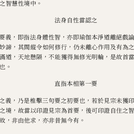
。
之智慧性境中
法身自性當認之
，
，
要義
即指法身體性智
亦即瑜伽本淨道離絕戲
，
，
妙諦
其間縱令
如何修行
仍未離心作用及有為
，
，
，
滿道
天地懸隔
不能獲得無修光明
輪
是故首
。
也
直指本相第一要
，
，
之義
乃是椎擊三句要之初要也
若於見宗未獲
，
，
之境
故當以印
證見宗為首要
後可印證自住之
，
，
。
故
非由他求
亦非昔無今有