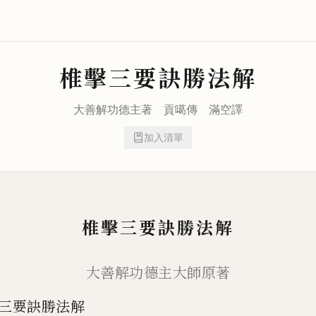
椎擊三要訣勝法解
大善解功德主
著 貢噶傳
滿空
譯
加入清單
椎擊三要訣勝法解
大善解功德主大師原著
三要訣勝法解