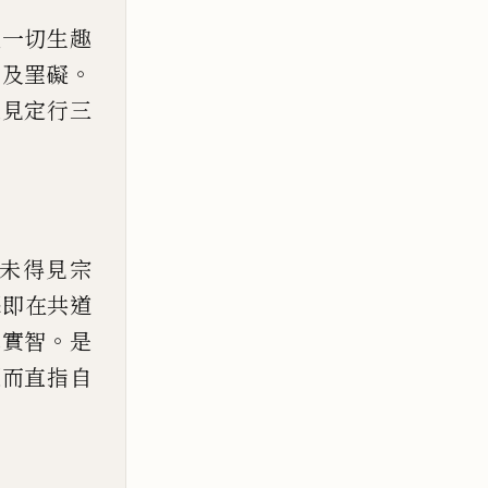
達一切生趣
。
業及罣礙
之見定行三
未得見宗
擇即在共道
。
真實智
是
超而直指自