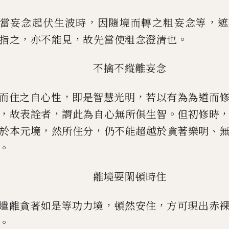
，
，
當妄念起伏生波時
因隨境而轉之粗妄念等
遮
，
，
。
指之
亦不能見
故先當使粗念澄清也
不擒不縱離妄念
，
，
而住之自心性
即是智慧光明
若以有為為道而
，
，
。
故表詮者
謂
此為自心無所俱生智
但初修時
，
，
、
於本元境
然所住分
仍不能超越於
貪著樂明
。
離境要閑頓時住
，
，
遣離貪著如是等功力境
頓然安住
方可現出赤
。