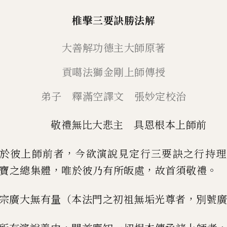
椎擊三要訣勝法解
大善解功德主大師原著
貢噶法獅金剛上師傳授
弟子 釋滿空譯文 張妙定校治
敬禮無比大悲主
具恩根本上師前
，
於彼上師前者
今欲演說見定行三要訣之行持理
，
，
。
寶之總集體
唯於
彼乃有所皈處
故首須敬禮
，
宗廣大無有量（本法門之初祖無垢光尊者
別號