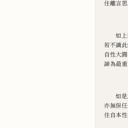
住離言思
如上
若不識此
自性大圓
諦為最重
如是
亦無保任
住自本性