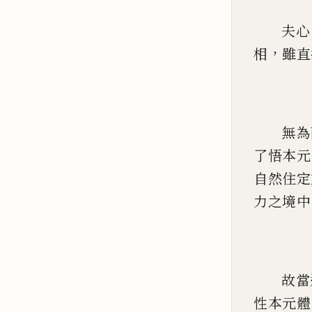
夫心
，
相
雖直
無為
了悟本元
自然住定
力之境中
故當
性本元體