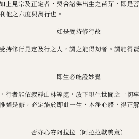
，
，
如上見宗及正定者
契合諸佛出生之苗芽
即是
。
利他之六度與萬
行也
如是受持修行故
，
。
受持修行見定及行之人
謂之能得刼者
謂能得
即生必能證妙覺
，
，
行者能依寂靜山林等處
放下現生世間之一切
，
，
，
惟道是修
必定
能於即此一生
本淨心體
得正
否亦心安阿拉拉（阿拉拉歎美意）