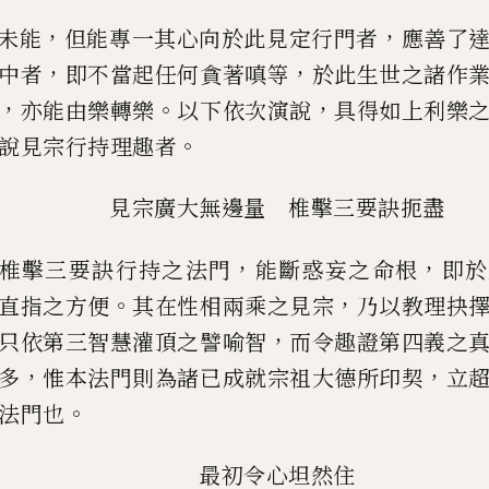
，
，
未能
但能專一其心向於此見定行門者
應善了
，
，
中者
即不當起
任何貪著嗔等
於此生世之諸作
，
。
，
亦能由樂轉樂
以下依次演說
具得如上利樂
。
說見宗行持理趣者
見宗廣大無邊量
椎擊三要訣扼盡
，
，
椎擊三要訣行持之法門
能斷惑妄之命根
即於
。
，
直指之方便
其在
性相兩乘之見宗
乃以教理抉
，
只依第三智慧灌頂之譬喻智
而令趣證
第四義之
，
，
多
惟本法門則為諸已成就宗祖大德所印契
立
。
法門也
最初令心坦然住