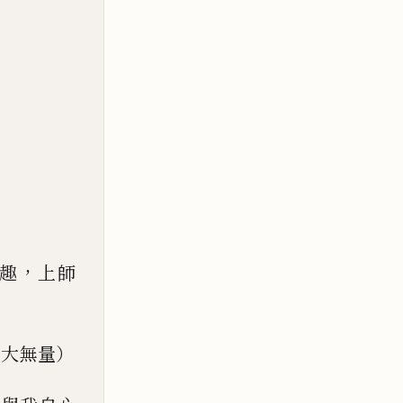
，
趣
上師
廣大無量）