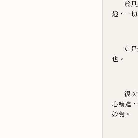
於具
，
趣
一切
如是
。
也
復次
，
心精進
。
妙覺