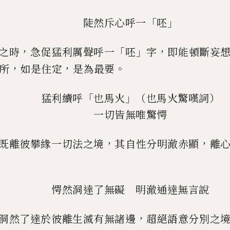
「
」
陡然斥心呼一
呸
，
「
」
，
之時
急促猛利厲聲呼一
呸
字
即能頓斷妄
，
，
。
所
如是住定
是為最要
「
」
猛利續呼
也馬火
（也馬火驚嘆詞）
一切皆無唯驚愕
，
，
既離彼攀緣一切法之境
其自性分明澈赤顯
離
愕然洞達了無礙
明澈通達無言說
，
洞然了達於彼離生滅有無諸邊
超絕語意分別之