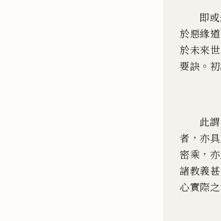
即或
於惡緣道
於未來世
。
要訣
初
此謂
，
者
亦具
，
密乘
亦
諸教義甚
心實際之