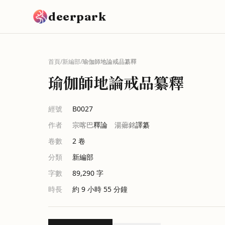
跳到主要內容
deerpark
首頁
/
新編部
/
瑜伽師地論戒品纂釋
瑜伽師地論戒品纂釋
經號
B0027
作者
宗喀巴
釋論
湯薌銘
譯纂
卷數
2
卷
分類
新編部
字數
89,290
字
時長
約 9 小時 55 分鐘