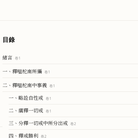
目錄
緒言
卷
1
一、釋嗢柁南所攝
卷
1
二、釋嗢柁南中事義
卷
1
一、略詮自性戒
卷
1
二、廣釋一切戒
卷
1
三、分釋一切戒中所分出戒
卷
2
四、釋戒勝利
卷
2