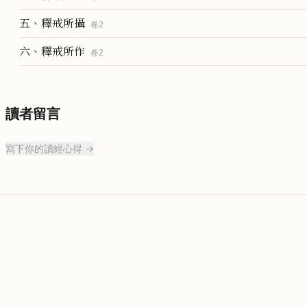
五、釋戒所攝
卷
2
六、釋戒所作
卷
2
讀者留言
寫下你的讀經心得 →