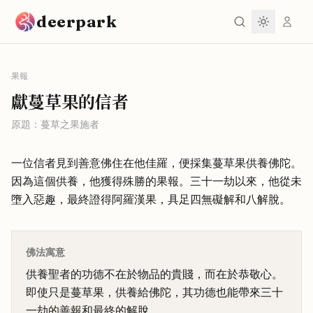
跳到主要內容
deerpark
果報
獻蔓草果的信者
原題：
蔓草之果施者
一位信者見到善意佛住在他佳羅，便採集蔓草果供養佛陀。
因為這個供養，他獲得殊勝的果報。三十一劫以來，他從未
墮入惡趣，最終證得阿羅漢果，具足四無礙解和八解脫。
佛法寓意
供養聖者的功德不在於物品的貴賤，而在於恭敬心。
即使只是蔓草果，供養給佛陀，其功德也能帶來三十
一劫的善報和最終的解脫。