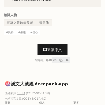
相關人物
蔓草之果施者長老
善意佛
#
供養
#
果報
#
信心
閱讀原文
譬喻經
· 卷
48
漢文大藏經 deerpark.app
佛經來源
CBETA
(CC BY-NC-SA 3.0)
本站其它文章
(CC BY-NC-SA 4.0)
瀏覽
個人
更多